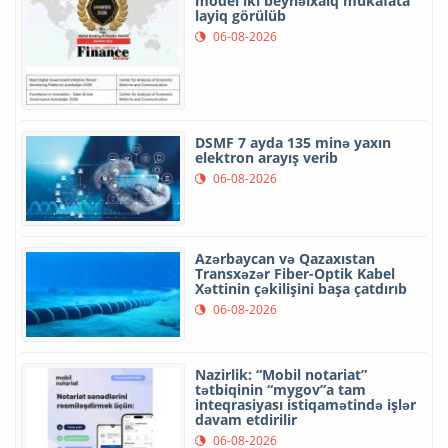
model iki beynəlxalq mükafata
layiq görülüb
06-08-2026
DSMF 7 ayda 135 minə yaxın
elektron arayış verib
06-08-2026
Azərbaycan və Qazaxıstan
Transxəzər Fiber-Optik Kabel
Xəttinin çəkilişini başa çatdırıb
06-08-2026
Nazirlik: “Mobil notariat”
tətbiqinin “mygov”a tam
inteqrasiyası istiqamətində işlər
davam etdirilir
06-08-2026