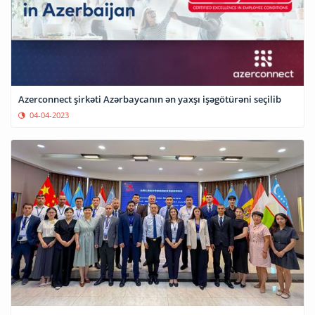
Azerconnect şirkəti Azərbaycanın ən yaxşı işəgötürəni seçilib
04-04-2023