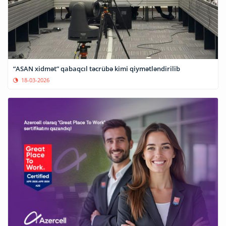
“ASAN xidmət” qabaqcıl təcrübə kimi qiymətləndirilib
18-03-2026