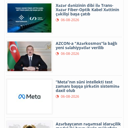
Xəzər dənizinin dibi ilə Trans-
Xəzər Fiber-Optik Kabel Xəttinin
çəkilişi başa çatıb
06-08-2026
AZCON-a "Azərkosmos"la bağlı
yeni səlahiyyətlər verilib
06-08-2026
“Meta”nın süni intellekti test
zamanı başqa şirkətin sisteminə
daxil olub
06-08-2026
Azərbaycanın rəqəmsal idarəçilik