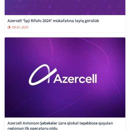
Azercell “İşçi Rifahı 2024” mükafatına layiq görülüb
09-01-2025
Azercell Avtonom Şəbəkələr üzrə qlobal təşəbbüsə qoşulan
regionun ilk operatoru oldu