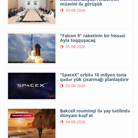
müavini ilə görüşüb
05-08-2026
"Falcon 9" raketinin bir hissəsi
Ayla toqquşacaq
05-08-2026
“SpaceX” orbitə 10 milyon tona
qədər yük çıxarmağı planlaşdırır
05-08-2026
Bakcell rouminqi ilə yay tətilində
dünyanı kəşf et
04-08-2026