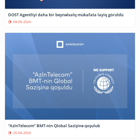
DOST Agentliyi daha bir beynəlxalq mükafata layiq görüldü
04-09-2024
“AzInTelecom” BMT-nin Qlobal Sazişinə qoşulub
20-04-2024