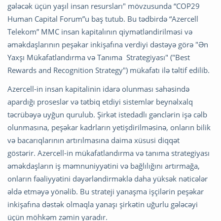
gələcək üçün yaşıl insan resursları" mövzusunda “COP29
Human Capital Forum”u baş tutub. Bu tədbirdə “Azercell
Telekom” MMC insan kapitalının qiymətləndirilməsi və
əməkdaşlarının peşəkar inkişafına verdiyi dəstəyə görə "Ən
Yaxşı Mükafatlandırma və Tanıma Strategiyası" ("Best
Rewards and Recognition Strategy") mükafatı ilə təltif edilib.
Azercell-in insan kapitalinin idarə olunması sahəsində
apardığı proseslər və tətbiq etdiyi sistemlər beynəlxalq
təcrübəyə uyğun qurulub. Şirkət istedadlı gənclərin işə cəlb
olunmasına, peşəkar kadrların yetişdirilməsinə, onların bilik
və bacarıqlarının artırılmasına daima xüsusi diqqət
göstərir. Azercell-in mükafatlandırma və tanıma strategiyası
əməkdaşların iş məmnuniyyətini və bağlılığını artırmağa,
onların fəaliyyətini dəyərləndirməklə daha yüksək nəticələr
əldə etməyə yönəlib. Bu strateji yanaşma işçilərin peşəkar
inkişafına dəstək olmaqla yanaşı şirkətin uğurlu gələcəyi
üçün möhkəm zəmin yaradır.