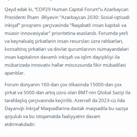
Qeyd edək ki, “COP29 Human Capital Forum”u Azərbaycan
Prezidenti İlham Əliyevin "Azərbaycan 2030: Sosial-iqtisadi
inkişaf" proqramı çərçivəsində "Rəqabətli insan kapitalı və
müasir innovasiyalar" prioritetinə əsaslanıb. Forumda yerli
və beynəlxalq şirkətlərin insan resursları üzrə rəhbərləri,
konsaltinq şirkətləri və dövlət qurumlarının nümayəndələri
insan kapitalının davamlı inkişafı və iqlim dəyişikliyi ilə
mübarizədə innovativ həllər mövzusunda fikir mübadiləsi
aparıblar.
Forum dünyanın 160-dan çox ölkəsində 15000-dən çox
şirkət və 5000-dən artıq üzvü olan BMT-nin Qlobal Sazişi ilə
tərəfdaşlıq çərçivəsində keçirilib. Azercell də 2023-cü ildə
Dayanıqlı İnkişaf Məqsədlərinə dəstək məqsədilə bu sazişə
qoşulub və bu istiqamətdə fəaliyyətini davam
etdirməkdədir.