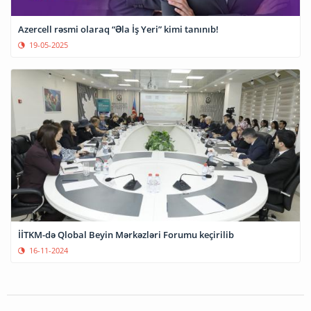
Azercell rəsmi olaraq “Əla İş Yeri” kimi tanınıb!
19-05-2025
İİTKM-də Qlobal Beyin Mərkəzləri Forumu keçirilib
16-11-2024