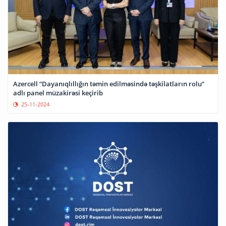
Azercell “Dayanıqlıllığın təmin edilməsində təşkilatların rolu”
adlı panel müzakirəsi keçirib
25-11-2024