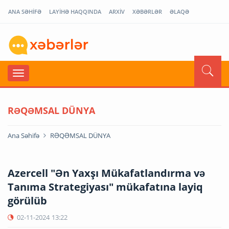
ANA SƏHİFƏ
LAYİHƏ HAQQINDA
ARXİV
XƏBƏRLƏR
ƏLAQƏ
RƏQƏMSAL DÜNYA
Ana Səhifə
RƏQƏMSAL DÜNYA
Azercell "Ən Yaxşı Mükafatlandırma və
Tanıma Strategiyası" mükafatına layiq
görülüb
02-11-2024
13:22