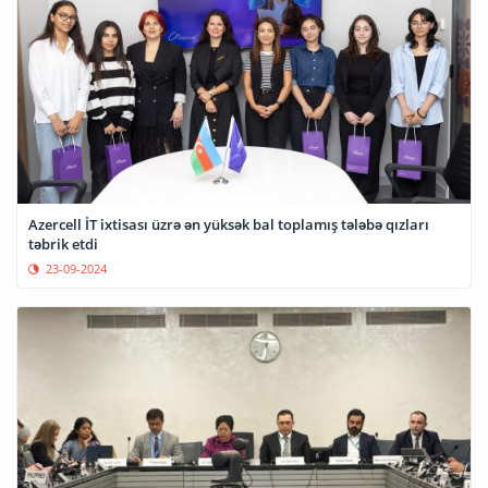
Azercell İT ixtisası üzrə ən yüksək bal toplamış tələbə qızları
təbrik etdi
23-09-2024