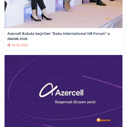
Azercell Bakıda keçirilən "Baku International HR Forum"-a
dəstək olub
02-02-2022