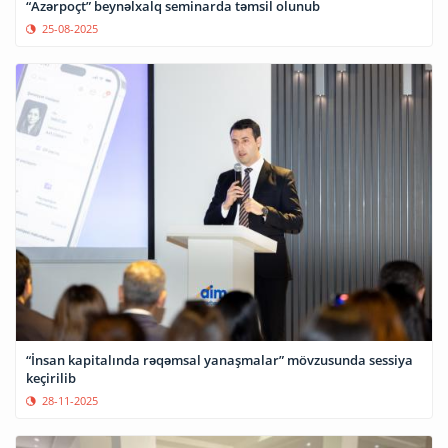
“Azərpoçt” beynəlxalq seminarda təmsil olunub
25-08-2025
“İnsan kapitalında rəqəmsal yanaşmalar” mövzusunda sessiya
keçirilib
28-11-2025