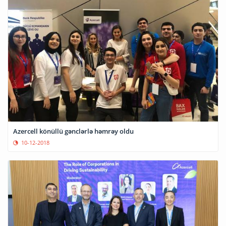
Azercell könüllü gənclərlə həmrəy oldu
10-12-2018