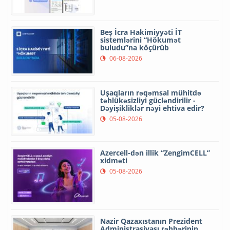
Beş İcra Hakimiyyəti İT
sistemlərini “Hökumət
buludu”na köçürüb
06-08-2026
Uşaqların rəqəmsal mühitdə
təhlükəsizliyi gücləndirilir -
Dəyişikliklər nəyi ehtiva edir?
05-08-2026
Azercell-dən illik “ZengimCELL”
xidməti
05-08-2026
Nazir Qazaxıstanın Prezident
Administrasiyası rəhbərinin