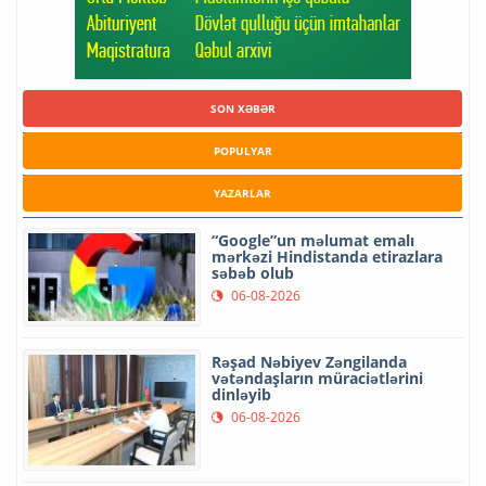
SON XƏBƏR
POPULYAR
YAZARLAR
“Google”un məlumat emalı
mərkəzi Hindistanda etirazlara
səbəb olub
06-08-2026
Rəşad Nəbiyev Zəngilanda
vətəndaşların müraciətlərini
dinləyib
06-08-2026