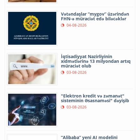
Vətəndaşlar “mygov” üzərindən
FHN-ə müraciət edə biləcəklər
04-08-2026
İqtisadiyyat Nazirliyinin
xidmətlərinə 13 milyondan artıq
müraciət olub
03-08-2026
"Elektron kredit və zəmanət"
sisteminin Əsasnaməsi" dəyişib
03-08-2026
“Alibaba” yeni AI modelini