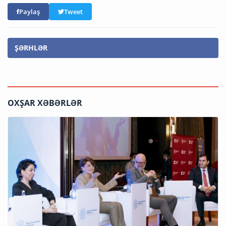
Paylaş
Tweet
ŞƏRHLƏR
OXŞAR XƏBƏRLƏR