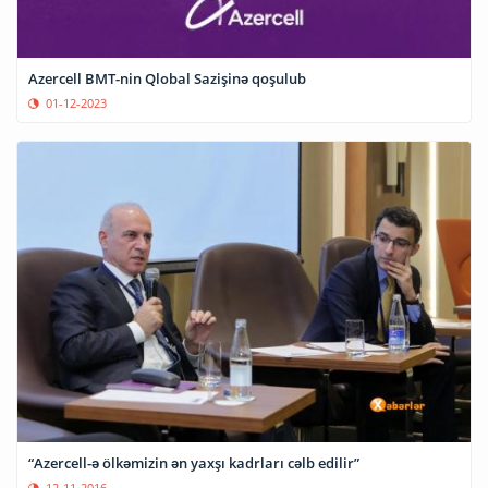
Azercell BMT-nin Qlobal Sazişinə qoşulub
01-12-2023
“Azercell-ə ölkəmizin ən yaxşı kadrları cəlb edilir”
12-11-2016