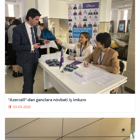
“Azercell”-dən gənclərə növbəti iş imkanı
03-03-2020