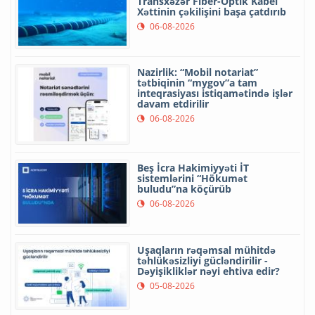
Transxəzər Fiber-Optik Kabel
Xəttinin çəkilişini başa çatdırıb
06-08-2026
Nazirlik: “Mobil notariat”
tətbiqinin “mygov”a tam
inteqrasiyası istiqamətində işlər
davam etdirilir
06-08-2026
Beş İcra Hakimiyyəti İT
sistemlərini “Hökumət
buludu”na köçürüb
06-08-2026
Uşaqların rəqəmsal mühitdə
təhlükəsizliyi gücləndirilir -
Dəyişikliklər nəyi ehtiva edir?
05-08-2026