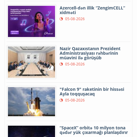
Azercell-dən illik “ZengimCELL”
xidməti
05-08-2026
Nazir Qazaxıstanın Prezident
Administrasiyası rəhbərinin
müavini ilə görüşüb
05-08-2026
"Falcon 9" raketinin bir hissəsi
Ayla toqquşacaq
05-08-2026
“SpaceX” orbitə 10 milyon tona
qədər yük çıxarmağı planlaşdırır