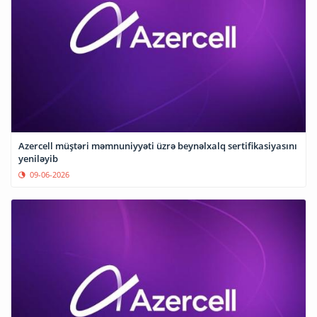
Azercell müştəri məmnuniyyəti üzrə beynəlxalq sertifikasiyasını
yeniləyib
09-06-2026