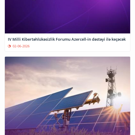
IV Milli Kibertəhlükəsizlik Forumu Azercell-in dəstəyi ilə keçəcək
02-06-2026