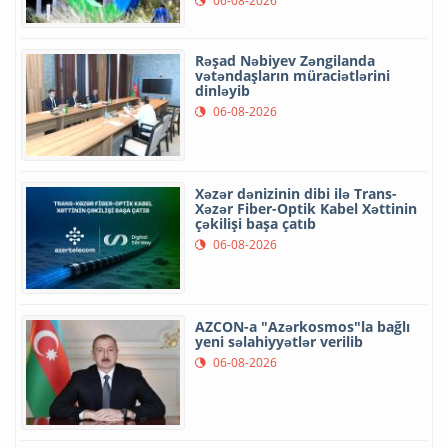
06-08-2026
Rəşad Nəbiyev Zəngilanda
vətəndaşların müraciətlərini
dinləyib
06-08-2026
Xəzər dənizinin dibi ilə Trans-
Xəzər Fiber-Optik Kabel Xəttinin
çəkilişi başa çatıb
06-08-2026
AZCON-a "Azərkosmos"la bağlı
yeni səlahiyyətlər verilib
06-08-2026