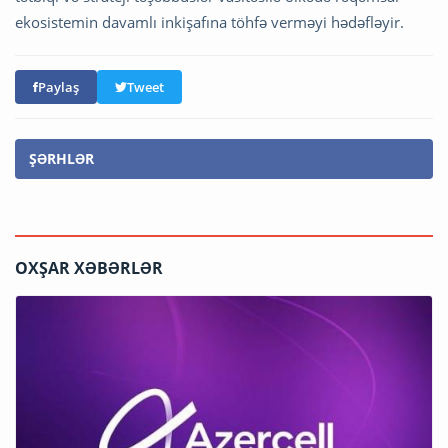
ekosistemin davamlı inkişafına töhfə verməyi hədəfləyir.
Paylaş
Tweet
ŞƏRHLƏR
OXŞAR XƏBƏRLƏR