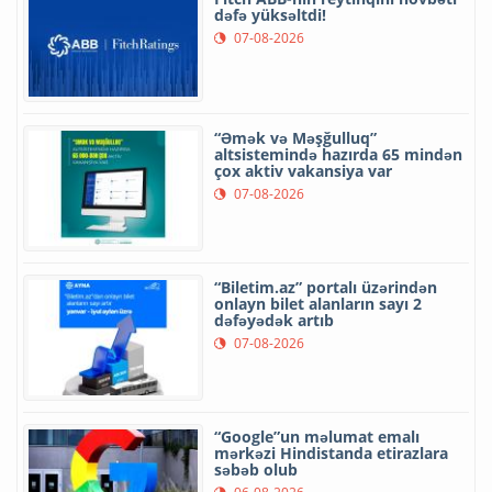
dəfə yüksəltdi!
07-08-2026
“Əmək və Məşğulluq”
altsistemində hazırda 65 mindən
çox aktiv vakansiya var
07-08-2026
“Biletim.az” portalı üzərindən
onlayn bilet alanların sayı 2
dəfəyədək artıb
07-08-2026
“Google”un məlumat emalı
mərkəzi Hindistanda etirazlara
səbəb olub