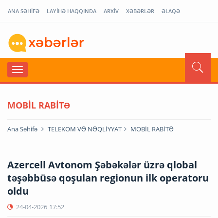
ANA SƏHİFƏ
LAYİHƏ HAQQINDA
ARXİV
XƏBƏRLƏR
ƏLAQƏ
MOBİL RABİTƏ
Ana Səhifə
TELEKOM VƏ NƏQLİYYAT
MOBİL RABİTƏ
Azercell Avtonom Şəbəkələr üzrə qlobal
təşəbbüsə qoşulan regionun ilk operatoru
oldu
24-04-2026
17:52