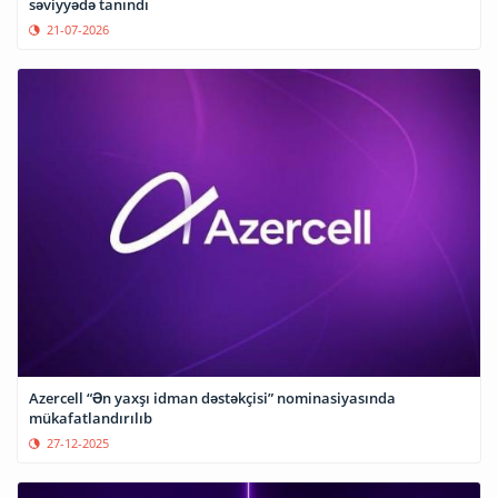
səviyyədə tanındı
21-07-2026
Azercell “Ən yaxşı idman dəstəkçisi” nominasiyasında
mükafatlandırılıb
27-12-2025