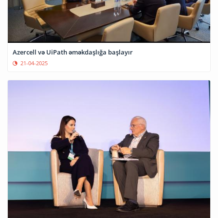
Azercell və UiPath əməkdaşlığa başlayır
21-04-2025