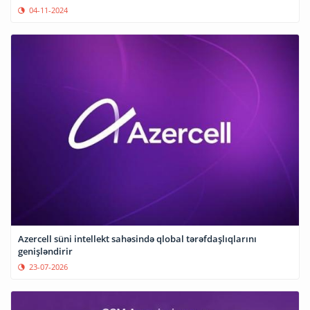
04-11-2024
Azercell süni intellekt sahəsində qlobal tərəfdaşlıqlarını
genişləndirir
23-07-2026