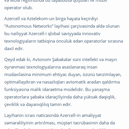
və MDB regionunda bu təşəbbüsə qoşulan ilk mobil
operator olub.
Azercell və Aztelekom-un birgə həyata keçirdiyi
“Autonomous Networks” layihəsi çərçivəsində əldə olunan
bu nailiyyət Azercell-i qlobal səviyyədə innovativ
texnologiyaların tətbiqinə öncülük edən operatorlar sırasına
daxil edir.
Qeyd edək ki, Avtonom Şəbəkələr süni intellekt və maşın
öyrənməsi texnologiyalarına əsaslanaraq insan
müdaxiləsinə minimum ehtiyac duyan, özünü tənzimləyən,
optimallaşdıran və nasazlıqları avtomatik aradan qaldırma
funksiyasına malik idarəetmə modelidir. Bu yanaşma
operatorlara şəbəkə idarəçiliyində daha yüksək dəqiqlik,
çeviklik və dayanıqlılıq təmin edir.
Layihənin icrası nəticəsində Azercell-in əməliyyat
səmərəliliyinin artırılması, müştəri təcrübəsinin daha da