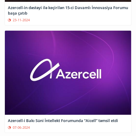
Azercell-in dəstəyi ilə keçirilən 15-ci Davamlı İnnovasiya Forumu
başa çatıb
23-11-2024
Azercell-i Bakı Süni İntellekt Forumunda “Aicell” təmsil etdi
07-06-2024