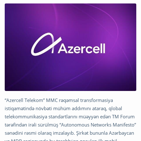
“Azercell Telekom” MMC rəqəmsal transformasiya
istiqamətində növbəti mühüm addımını ataraq, qlobal
telekommunikasiya standartlarını müəyyən edən TM Forum
tərəfindən irəli sürülmüş “Autonomous Networks Manifesto”
sənədini rəsmi olaraq imzalayıb. Şirkət bununla Azərbaycan