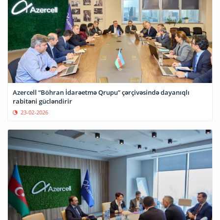
Azercell “Böhran İdarəetmə Qrupu” çərçivəsində dayanıqlı
rabitəni gücləndirir
23-02-2026