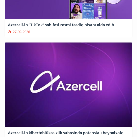
Azercell-in “TikTok” səhifəsi rəsmi təsdiq nişanı əldə edib
27-02-2026
Azercell-in kibertəhlükəsizlik sahəsində potensialı beynəlxalq