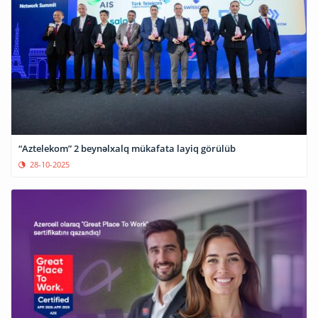
“Aztelekom” 2 beynəlxalq mükafata layiq görülüb
28-10-2025