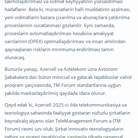
təkmilləşdirilməsi və xidmət keyfiyyətinin yüksəldilməsi
hədəflənir. Belə ki, müraciətlərin həlli müddətinin azalması,
yeni xidmətlərin bazara çıxarılma və abunəçilərə çatdırılma
proseslərinin sürətlənməsi gözlənilir. Eyni zamanda,
proseslərin avtomatlaşdırılması hesabına əməliyyat
xərclərinin (OPEX) optimallaşdırılması və insan amilindən
qaynaqlanan risklərin minimuma endirilməsi təmin
olunacaq.
Bununla yanaşı, Azercell və Aztelekom üzrə Avtonom
Şəbəkələrə dair bütün mövcud və gələcək təşəbbüslər vahid
proqram çərçivəsində, TM Forum standartlarına uyğun
şəkildə mərkəzləşdirilmiş qaydada idarə olunur.
Qeyd edək ki, Azercell 2025-ci ildə telekommunikasiya və
texnologiya sahəsində fəaliyyət göstərən nüfuzlu şirkətlərin
beynəlxalq alyansı olan TeleManagement Forum-a (TM
Forum) rəsmi üzv olub. Şirkət innovativ texnologiyaların
tətbiqi və strateji təşəbbüslər vasitəsilə ölkədə rəqəmsal