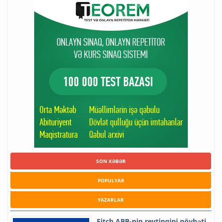
SON XƏBƏR
POPULYAR
YAZARLAR
Fitch ABB-nin reytinqini növbəti