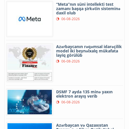
“Meta”nın süni intellekti test
zamanı başqa şirkətin sisteminə
daxil olub
06-08-2026
Azərbaycanın rəqəmsal idarəçilik
model iki beynəlxalq mükafata
layiq görülüb
06-08-2026
DSMF 7 ayda 135 minə yaxın
elektron arayış verib
06-08-2026
Azərbaycan və Qazaxıstan