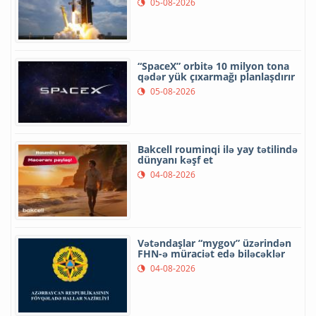
05-08-2026
“SpaceX” orbitə 10 milyon tona
qədər yük çıxarmağı planlaşdırır
05-08-2026
Bakcell rouminqi ilə yay tətilində
dünyanı kəşf et
04-08-2026
Vətəndaşlar “mygov” üzərindən
FHN-ə müraciət edə biləcəklər
04-08-2026