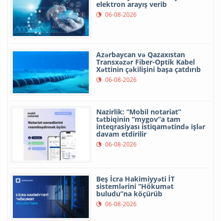
elektron arayış verib
06-08-2026
Azərbaycan və Qazaxıstan
Transxəzər Fiber-Optik Kabel
Xəttinin çəkilişini başa çatdırıb
06-08-2026
Nazirlik: “Mobil notariat”
tətbiqinin “mygov”a tam
inteqrasiyası istiqamətində işlər
davam etdirilir
06-08-2026
Beş İcra Hakimiyyəti İT
sistemlərini “Hökumət
buludu”na köçürüb
06-08-2026