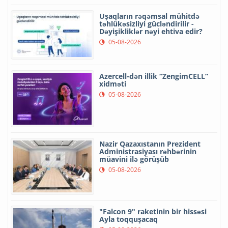
Uşaqların rəqəmsal mühitdə
təhlükəsizliyi gücləndirilir -
Dəyişikliklər nəyi ehtiva edir?
05-08-2026
Azercell-dən illik “ZengimCELL”
xidməti
05-08-2026
Nazir Qazaxıstanın Prezident
Administrasiyası rəhbərinin
müavini ilə görüşüb
05-08-2026
"Falcon 9" raketinin bir hissəsi
Ayla toqquşacaq