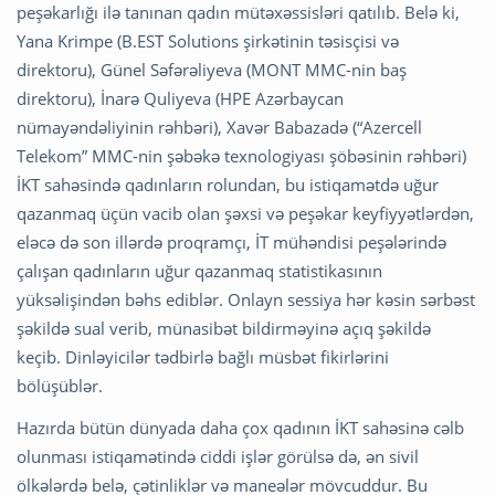
peşəkarlığı ilə tanınan qadın mütəxəssisləri qatılıb. Belə ki,
Yana Krimpe (B.EST Solutions şirkətinin təsisçisi və
direktoru), Günel Səfərəliyeva (MONT MMC-nin baş
direktoru), İnarə Quliyeva (HPE Azərbaycan
nümayəndəliyinin rəhbəri), Xavər Babazadə (“Azercell
Telekom” MMC-nin şəbəkə texnologiyası şöbəsinin rəhbəri)
İKT sahəsində qadınların rolundan, bu istiqamətdə uğur
qazanmaq üçün vacib olan şəxsi və peşəkar keyfiyyətlərdən,
eləcə də son illərdə proqramçı, İT mühəndisi peşələrində
çalışan qadınların uğur qazanmaq statistikasının
yüksəlişindən bəhs ediblər. Onlayn sessiya hər kəsin sərbəst
şəkildə sual verib, münasibət bildirməyinə açıq şəkildə
keçib. Dinləyicilər tədbirlə bağlı müsbət fikirlərini
bölüşüblər.
Hazırda bütün dünyada daha çox qadının İKT sahəsinə cəlb
olunması istiqamətində ciddi işlər görülsə də, ən sivil
ölkələrdə belə, çətinliklər və maneələr mövcuddur. Bu