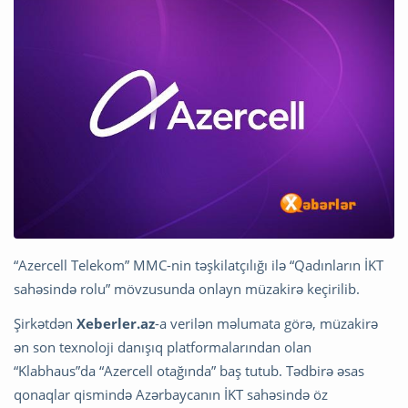
“Azercell Telekom” MMC-nin təşkilatçılığı ilə “Qadınların İKT
sahəsində rolu” mövzusunda onlayn müzakirə keçirilib.
Şirkətdən
Xeberler.az
-a verilən məlumata görə, müzakirə
ən son texnoloji danışıq platformalarından olan
“Klabhaus”da “Azercell otağında” baş tutub. Tədbirə əsas
qonaqlar qismində Azərbaycanın İKT sahəsində öz