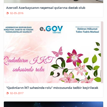
Azercell Azərbaycanın rəqəmsal qızlarına dəstək olub
02-05-2016
“Qadınların İKT sahəsində rolu” mövzusunda tədbir keçiriləcək
02-03-2017