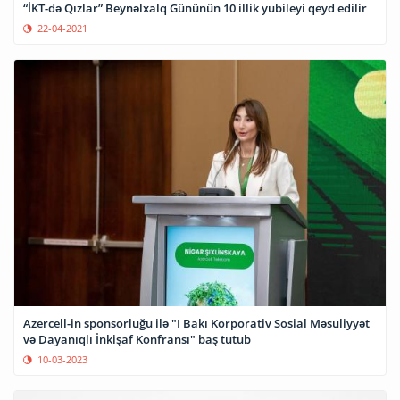
“İKT-də Qızlar” Beynəlxalq Gününün 10 illik yubileyi qeyd edilir
22-04-2021
Azercell-in sponsorluğu ilə "I Bakı Korporativ Sosial Məsuliyyət
və Dayanıqlı İnkişaf Konfransı" baş tutub
10-03-2023