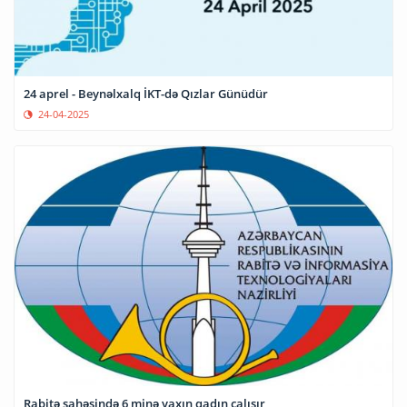
24 aprel - Beynəlxalq İKT-də Qızlar Günüdür
24-04-2025
Rabitə sahəsində 6 minə yaxın qadın çalışır