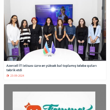
Azercell İT ixtisası üzrə ən yüksək bal toplamış tələbə qızları
təbrik etdi
23-09-2024