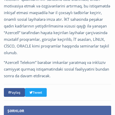
motivasiya etmək və özgüvənlərini artırmaq, bu istiqamətdə
inkişaf etməsi məqsədilə hər il çoxsaylı tədbirlər keçirir,
önəmli sosial layihələrə imza atır. İKT sahəsində peşəkar
qadın kadrlarının yetişdirilməsinə xüsusi qayğı ilə yanaşan
“Azercell” tərəfindən həyata keçirilən layihələr çərçivəsində
müxtəlif proqramlar, görüşlər keçirilib, İT əsasları, LİNUX,
CİSCO, ORACLE kimi proqramlar haqqında seminarlar təşkil
olunub.
“Azercell Telekom” bərabər imkanlar yaratmaq və inklüziv
cəmiyyət qurmaq istiqamətindəki sosial fəaliyyətini bundan
sonra da davam etdirəcək.
Paylaş
Tweet
ŞƏRHLƏR