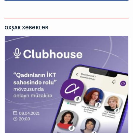
OXŞAR XƏBƏRLƏR