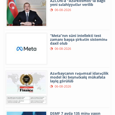
AZCON-a "Azərkosmos"la bağlı
yeni səlahiyyətlər verilib
06-08-2026
“Meta”nın süni intellekti test
zamanı başqa şirkətin sisteminə
daxil olub
06-08-2026
Azərbaycanın rəqəmsal idarəçilik
model iki beynəlxalq mükafata
layiq görülüb
06-08-2026
DSMF 7 ayda 135 minə yaxın