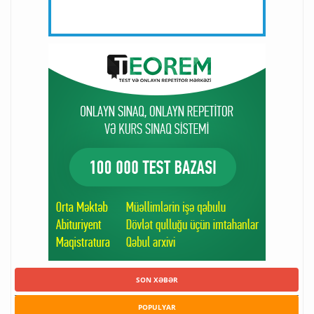
SON XƏBƏR
POPULYAR