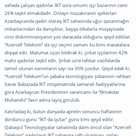
sahədə çalışan qadınlar İKT üzrə ümumi işçi bazarının cəmi
26% təşkil etməkdədir. Onlayn müzakirənin spikerləri
Azərbaycanda qadın olaraq İKT sahəsində uğur qazanmağın
imkanlarından da danışıblar, başqa ölkələrlə müqayisədə
cinsi diskriminasiyanın yox dərəcədə olduğunu qeyd ediblər.
“Azercell Telekom” da işçi seçimi zamanı bu kimi məsələlərə
diqqət edir. Məlumat üçün bildirək ki, şirkət işçilərinin 42%
məhz qadınlar təşkil edir. Şirkət üzrə rəhbər vəzifələrdə
təmsil olunan xanımların sayı isə 30% çoxdur. Qeyd edək ki,
“Azercell Telekom”un şəbəkə texnologiyası şöbəsinin rəhbəri
Xavər Babazadə İKT istiqamətində səmərəli fəaliyyətlərinə
görə Azərbaycan Prezidentinin sərəncamı ilə “Əməkdar
Mühəndis” fəxri adına layiq görülüb.
Xatırladaq ki, bütün dünyada aprelin sonuncu həftəsinin
dördüncü günü "İKT-də qızlar" günü kimi qeyd edilir.
Qabaqcıl Texnologiyalar sahəsində daim öncül olan “Azercell
Telekom” qadınların İKT sahəsinə cəlb olunması, onları