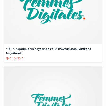
“İKT-nin qadınların həyatında rolu” mövzusunda konfrans
keçiriləcək
21-04-2015