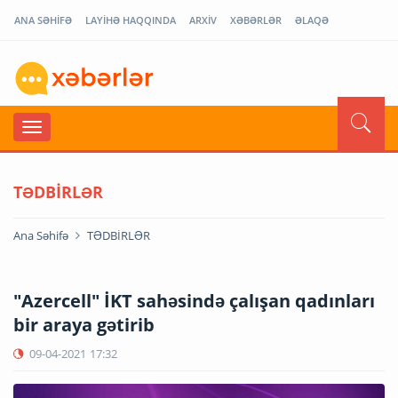
ANA SƏHİFƏ
LAYİHƏ HAQQINDA
ARXİV
XƏBƏRLƏR
ƏLAQƏ
TƏDBİRLƏR
Ana Səhifə
TƏDBİRLƏR
"Azercell" İKT sahəsində çalışan qadınları
bir araya gətirib
09-04-2021
17:32