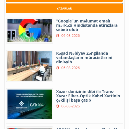
YAZARLAR
“Google”un məlumat emalı
mərkəzi Hindistanda etirazlara
səbəb olub
06-08-2026
Rəşad Nəbiyev Zəngilanda
vətəndaşların müraciətlərini
dinləyib
06-08-2026
Xəzər dənizinin dibi ilə Trans-
Xəzər Fiber-Optik Kabel Xəttinin
çəkilişi başa çatıb
06-08-2026