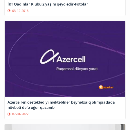
İKT Qadınlar Klubu 2 yaşını qeyd edir-Fotolar
03-12-2016
Azercell-in dəstəklədiyi məktəblilər beynəlxalq olimpiadada
növbəti dəfə uğur qazanıb
07-01-2022