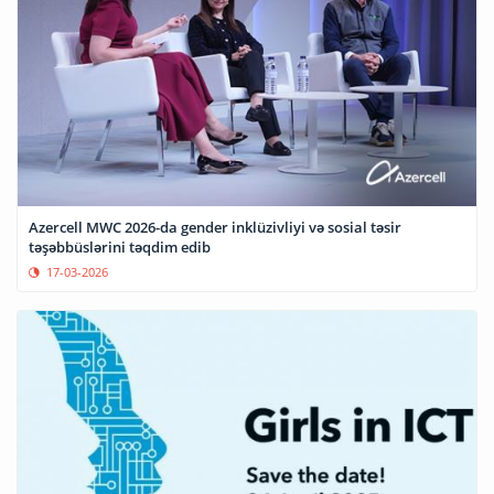
Azercell MWC 2026-da gender inklüzivliyi və sosial təsir
təşəbbüslərini təqdim edib
17-03-2026