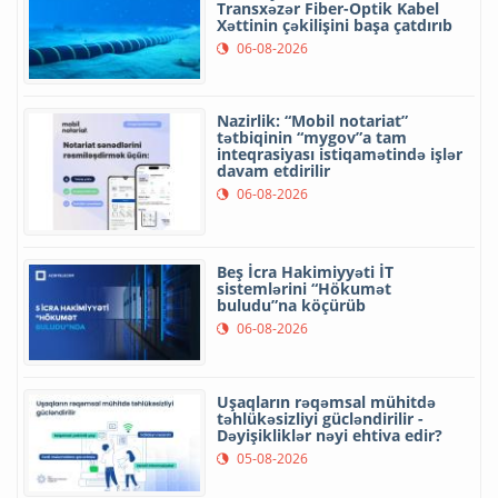
Transxəzər Fiber-Optik Kabel
Xəttinin çəkilişini başa çatdırıb
06-08-2026
Nazirlik: “Mobil notariat”
tətbiqinin “mygov”a tam
inteqrasiyası istiqamətində işlər
davam etdirilir
06-08-2026
Beş İcra Hakimiyyəti İT
sistemlərini “Hökumət
buludu”na köçürüb
06-08-2026
Uşaqların rəqəmsal mühitdə
təhlükəsizliyi gücləndirilir -
Dəyişikliklər nəyi ehtiva edir?
05-08-2026