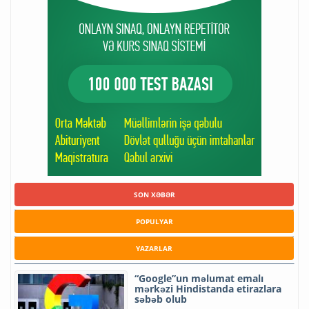
SON XƏBƏR
POPULYAR
YAZARLAR
“Google”un məlumat emalı
mərkəzi Hindistanda etirazlara
səbəb olub