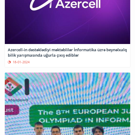
Azercell-in dəstəklədiyi məktəblilər İnformatika üzrə beynəlxalq
bilik yarışmasında uğurla çıxış ediblər
18-01-2024