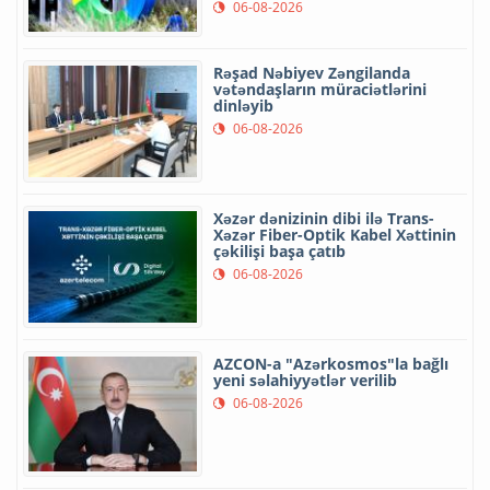
06-08-2026
Rəşad Nəbiyev Zəngilanda
vətəndaşların müraciətlərini
dinləyib
06-08-2026
Xəzər dənizinin dibi ilə Trans-
Xəzər Fiber-Optik Kabel Xəttinin
çəkilişi başa çatıb
06-08-2026
AZCON-a "Azərkosmos"la bağlı
yeni səlahiyyətlər verilib
06-08-2026