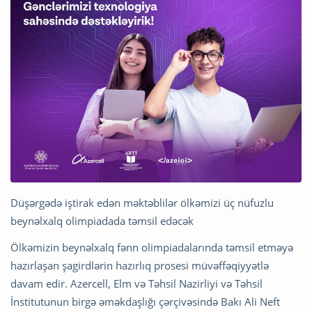
Düşərgədə iştirak edən məktəblilər ölkəmizi üç nüfuzlu
beynəlxalq olimpiadada təmsil edəcək
Ölkəmizin beynəlxalq fənn olimpiadalarında təmsil etməyə
hazırlaşan şagirdlərin hazırlıq prosesi müvəffəqiyyətlə
davam edir. Azercell, Elm və Təhsil Nazirliyi və Təhsil
İnstitutunun birgə əməkdaşlığı çərçivəsində Bakı Ali Neft