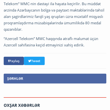
Telekom” MMC-nin dəstəyi ilə həyata keçirilir. Bu müddət
ərzində Azərbaycanın bölgə və paytaxt məktəblərində təhsil
alan şagirdlərimiz fərqli yaş qrupları üzrə müxtəlif miqyaslı
proqramlaşdırma müsabiqələrində ümumilikdə 80 medal
qazanıblar.
“Azercell Telekom” MMC haqqında ətraflı məlumat üçün
Azercell səhifəsinə keçid etməyinizi xahiş edirik.
Paylaş
Tweet
ŞƏRHLƏR
OXŞAR XƏBƏRLƏR