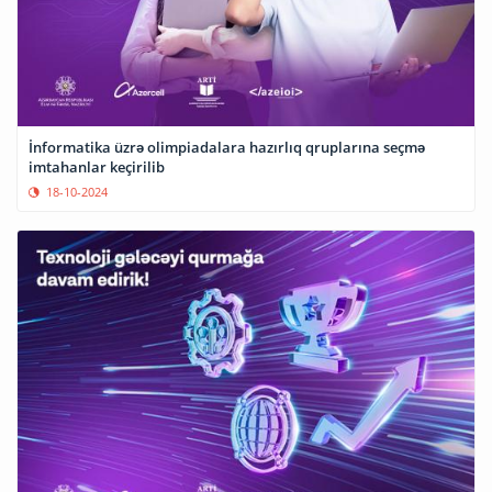
İnformatika üzrə olimpiadalara hazırlıq qruplarına seçmə
imtahanlar keçirilib
18-10-2024