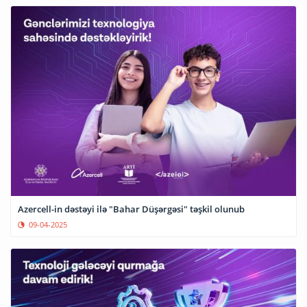
Azercell-in dəstəyi ilə "Bahar Düşərgəsi" təşkil olunub
09-04-2025