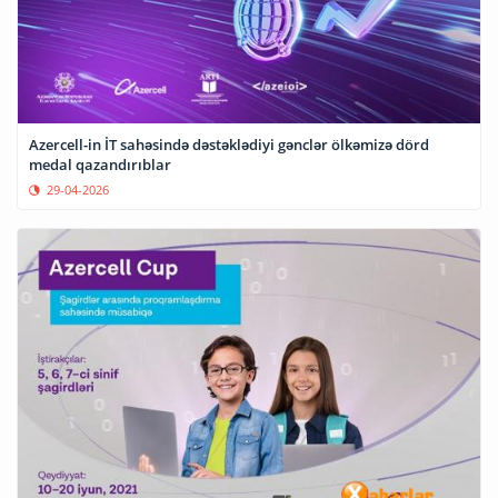
Azercell-in İT sahəsində dəstəklədiyi gənclər ölkəmizə dörd
medal qazandırıblar
29-04-2026