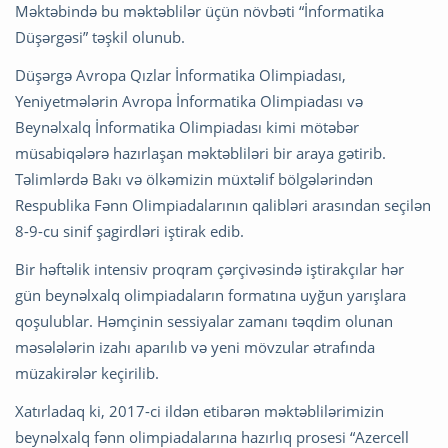
Məktəbində bu məktəblilər üçün növbəti “İnformatika
Düşərgəsi” təşkil olunub.
Düşərgə Avropa Qızlar İnformatika Olimpiadası,
Yeniyetmələrin Avropa İnformatika Olimpiadası və
Beynəlxalq İnformatika Olimpiadası kimi mötəbər
müsabiqələrə hazırlaşan məktəbliləri bir araya gətirib.
Təlimlərdə Bakı və ölkəmizin müxtəlif bölgələrindən
Respublika Fənn Olimpiadalarının qalibləri arasından seçilən
8-9-cu sinif şagirdləri iştirak edib.
Bir həftəlik intensiv proqram çərçivəsində iştirakçılar hər
gün beynəlxalq olimpiadaların formatına uyğun yarışlara
qoşulublar. Həmçinin sessiyalar zamanı təqdim olunan
məsələlərin izahı aparılıb və yeni mövzular ətrafında
müzakirələr keçirilib.
Xatırladaq ki, 2017-ci ildən etibarən məktəblilərimizin
beynəlxalq fənn olimpiadalarına hazırlıq prosesi “Azercell