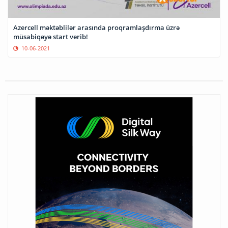
Azercell məktəblilər arasında proqramlaşdırma üzrə
müsabiqəyə start verib!
10-06-2021