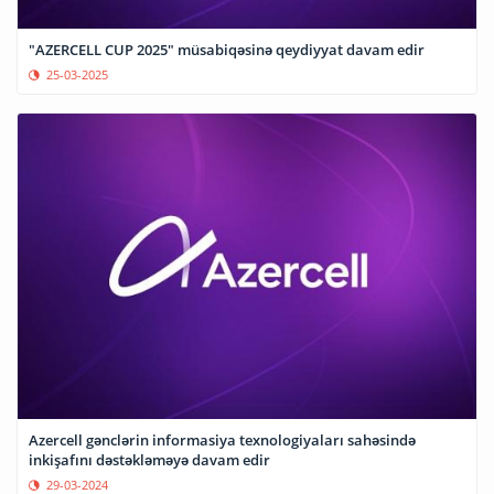
"AZERCELL CUP 2025" müsabiqəsinə qeydiyyat davam edir
25-03-2025
Azercell gənclərin informasiya texnologiyaları sahəsində
inkişafını dəstəkləməyə davam edir
29-03-2024