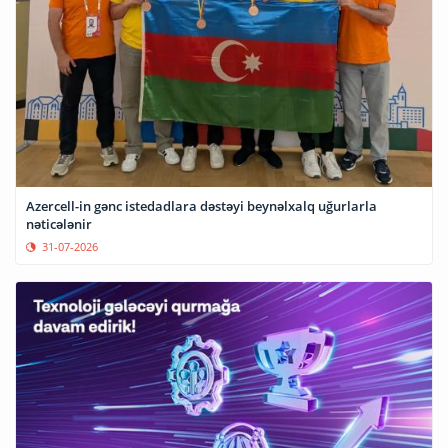
Azercell-in gənc istedadlara dəstəyi beynəlxalq uğurlarla
nəticələnir
31-07-2026