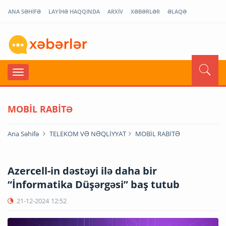
ANA SƏHİFƏ
LAYİHƏ HAQQINDA
ARXİV
XƏBƏRLƏR
ƏLAQƏ
MOBİL RABİTƏ
Ana Səhifə
TELEKOM VƏ NƏQLİYYAT
MOBİL RABİTƏ
Azercell-in dəstəyi ilə daha bir
“İnformatika Düşərgəsi” baş tutub
21-12-2024
12:52