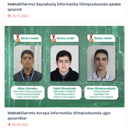
Məktəblilərimiz beynəlxalq İnformatika Olimpiadasında qələbə
qazanıb
26-10-2022
Məktəblilərimiz Avropa İnformatika Olimpiadasında uğur
qazanıblar
04-09-2025