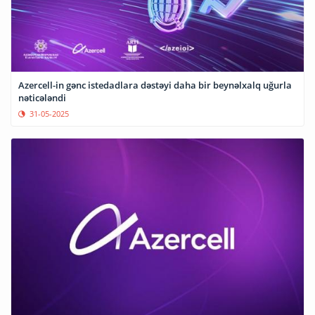
Azercell-in gənc istedadlara dəstəyi daha bir beynəlxalq uğurla
nəticələndi
31-05-2025