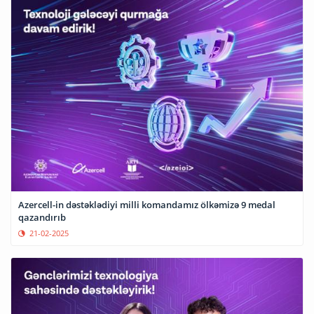
Azercell-in dəstəklədiyi milli komandamız ölkəmizə 9 medal
qazandırıb
21-02-2025