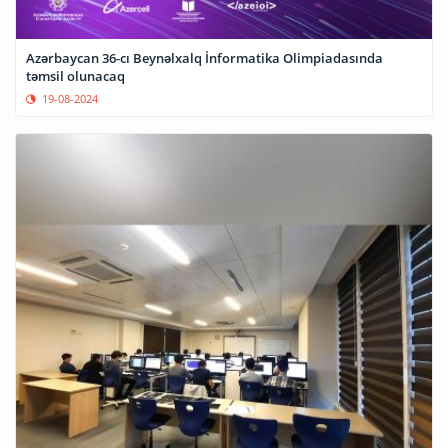
Azərbaycan 36-cı Beynəlxalq İnformatika Olimpiadasında
təmsil olunacaq
19-08-2024