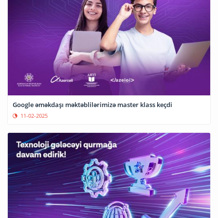
Google əməkdaşı məktəblilərimizə master klass keçdi
11-02-2025