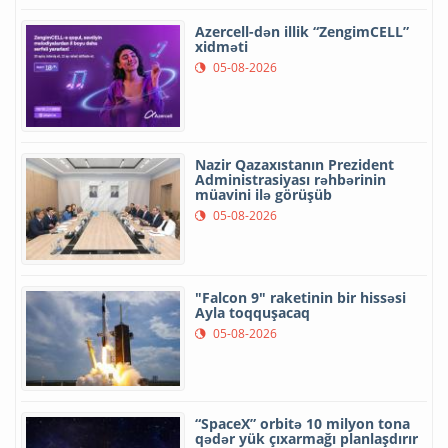
Azercell-dən illik “ZengimCELL”
xidməti
05-08-2026
Nazir Qazaxıstanın Prezident
Administrasiyası rəhbərinin
müavini ilə görüşüb
05-08-2026
"Falcon 9" raketinin bir hissəsi
Ayla toqquşacaq
05-08-2026
“SpaceX” orbitə 10 milyon tona
qədər yük çıxarmağı planlaşdırır