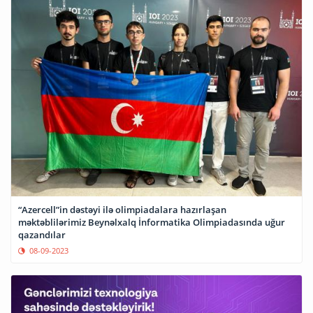
“Azercell”in dəstəyi ilə olimpiadalara hazırlaşan
məktəblilərimiz Beynəlxalq İnformatika Olimpiadasında uğur
qazandılar
08-09-2023