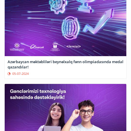
Azərbaycan məktəbliləri beynəlxalq fənn olimpiadasında medal
qazandılar!
05-07-2024