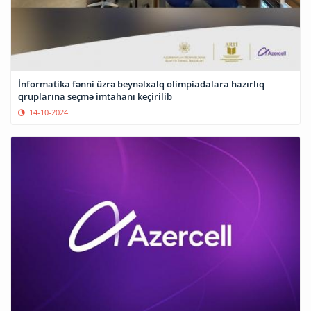
İnformatika fənni üzrə beynəlxalq olimpiadalara hazırlıq
qruplarına seçmə imtahanı keçirilib
14-10-2024