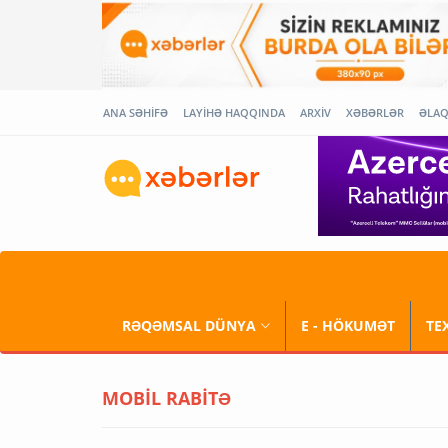
ANA SƏHİFƏ
LAYİHƏ HAQQINDA
ARXİV
XƏBƏRLƏR
ƏLA
RƏQƏMSAL DÜNYA
E - HÖKUMƏT
TE
MOBİL RABİTƏ