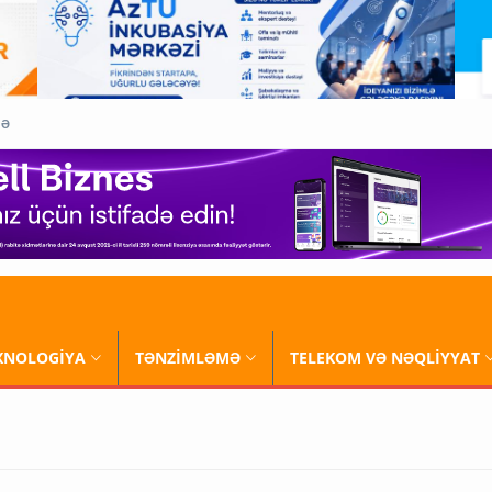
QƏ
XNOLOGİYA
TƏNZİMLƏMƏ
TELEKOM VƏ NƏQLİYYAT