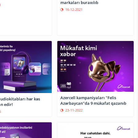
markaları buraxılıb
1
16-12-2021
Azercell kampaniyaları "Felis
audiokitabları hər kəs
Azərbaycan"da 9 mükafat qazanıb
n edir!
23-11-2022
5