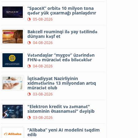
“SpaceX” orbitə 10 milyon tona
qədər yük çıxarmağı planlaşdırır
05-08-2026
Bakcell rouminqi ilə yay tətilində
dünyanı kəşf et
04-08-2026
Vətəndaşlar “mygov” üzərindən
FHN-ə müraciət edə biləcəklər
04-08-2026
İqtisadiyyat Nazirliyinin
xidmətlərinə 13 milyondan artıq
müraciət olub
03-08-2026
"Elektron kredit və zəmanət"
sisteminin Əsasnaməsi" dəyişib
03-08-2026
“Alibaba” yeni AI modelini təqdim
edib