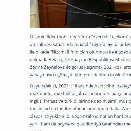
Ölkənin lider mobil operatoru “Azercell Telekom” 
ötürülməsi sahəsində müxtəlif uğurlu layihələr ke
ilə ölkədə “Nizami İli”nin elan olunması ilə əlaqəda
qalmadı. Belə ki, Azərbaycan Respublikası Mədəniyy
Zərinə Zeynalova ilə görüş keçirərək 2021-ci il ər
yanaşmasına görə şirkətin prezidentinə təşəkkürün
Qeyd edək ki, 2021-ci il ərzində Azercell-in dəstəyi
məzmunlu, müxtəlif ölçülü əsərlərindən parçalar au
ingilis, fransız və türk dillərində qədim simli musiq
musiqiləri ilə təqdim olunan audiomateriallar Azer
əlavəsinə yüklənilib. Rəqəmsal xidmətləri hər kəs
yerli, həm də beynəlxalq auditoriya tərəfindən mə