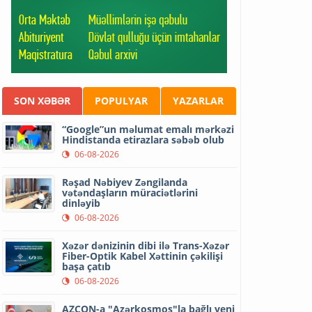
SON XƏBƏR
POPULYAR
YAZARLAR
“Google”un məlumat emalı mərkəzi
Hindistanda etirazlara səbəb olub
06-08-2026
Rəşad Nəbiyev Zəngilanda
vətəndaşların müraciətlərini
dinləyib
06-08-2026
Xəzər dənizinin dibi ilə Trans-Xəzər
Fiber-Optik Kabel Xəttinin çəkilişi
başa çatıb
06-08-2026
AZCON-a "Azərkosmos"la bağlı yeni