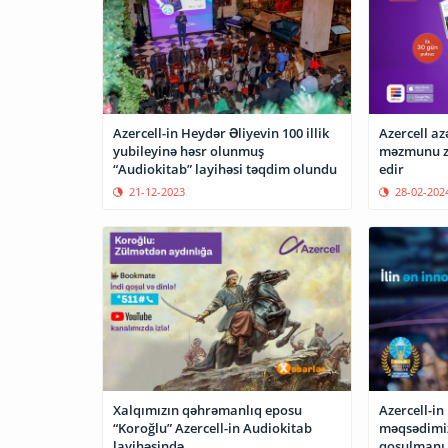
Azercell-in Heydər Əliyevin 100 illik
Azercell a
yubileyinə həsr olunmuş
məzmunu z
“Audiokitab” layihəsi təqdim olundu
edir
21-12-2023
28-02-202
Xalqımızın qəhrəmanlıq eposu
Azercell-in
“Koroğlu” Azercell-in Audiokitab
məqsədimi
layihəsində
qoşulmanı 