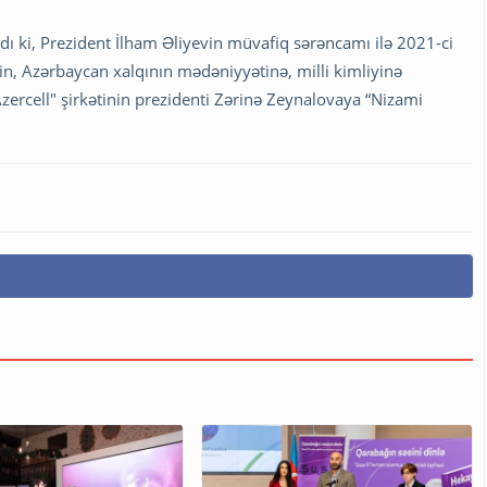
ı ki, Prezident İlham Əliyevin müvafiq sərəncamı ilə 2021-ci
zin, Azərbaycan xalqının mədəniyyətinə, milli kimliyinə
zercell" şirkətinin prezidenti Zərinə Zeynalovaya “Nizami