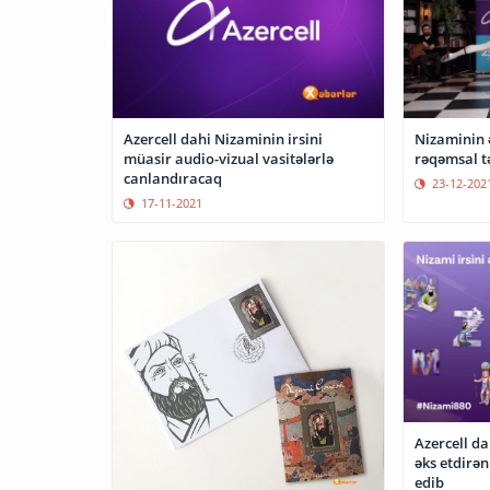
Azercell dahi Nizaminin irsini
Nizaminin ə
müasir audio-vizual vasitələrlə
rəqəmsal t
canlandıracaq
23-12-202
17-11-2021
Azercell da
əks etdirən
edib