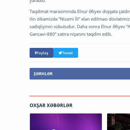
yaradıb.
Təqdimat mərasimində Elnur Əliyev diqqətə çatdırd
ilin ölkəmizdə “Nizami İli” elan edilməsi dövlətimi
sadiqliyinin sübutudur. Daha sonra Elnur Əliyev “A
Gəncəvi-880” xatirə nişanını təqdim edib.
Paylaş
Tweet
ŞƏRHLƏR
OXŞAR XƏBƏRLƏR