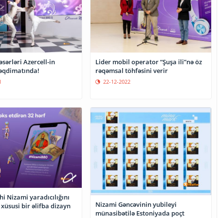
sərləri Azercell-in
Lider mobil operator “Şuşa ili”nə öz
əqdimatında!
rəqəmsal töhfəsini verir
1
22-12-2022
hi Nizami yaradıcılığını
Nizami Gəncəvinin yubileyi
 xüsusi bir əlifba dizayn
münasibətilə Estoniyada poçt