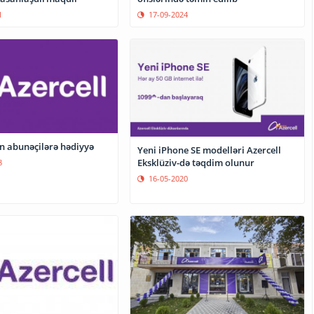
1
17-09-2024
ən abunəçilərə hədiyyə
Yeni iPhone SE modelləri Azercell
Eksklüziv-də təqdim olunur
8
16-05-2020