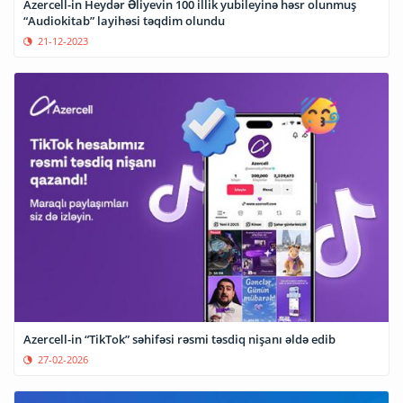
Azercell-in Heydər Əliyevin 100 illik yubileyinə həsr olunmuş
“Audiokitab” layihəsi təqdim olundu
21-12-2023
Azercell-in “TikTok” səhifəsi rəsmi təsdiq nişanı əldə edib
27-02-2026