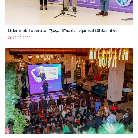
Lider mobil operator “Şuşa ili”nə öz rəqəmsal töhfəsini verir
22-12-2022