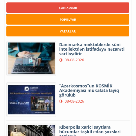
SON XƏBƏR
POPULYAR
YAZARLAR
Danimarka məktəblərdə süni
intellektdən istifadəyə nəzarəti
sərtləşdirir
08-08-2026
“Azərkosmos”un KOSMİK
Akademiyası mükafata layiq
görülüb
08-08-2026
Kiberpolis xarici saytlara
hücumlar təşkil edən şəxsləri