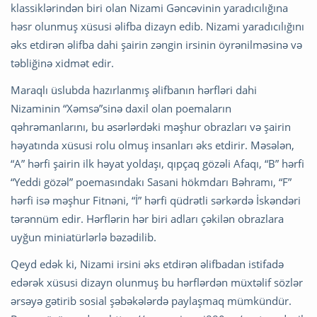
klassiklərindən biri olan Nizami Gəncəvinin yaradıcılığına
həsr olunmuş xüsusi əlifba dizayn edib. Nizami yaradıcılığını
əks etdirən əlifba dahi şairin zəngin irsinin öyrənilməsinə və
təbliğinə xidmət edir.
Maraqlı üslubda hazırlanmış əlifbanın hərfləri dahi
Nizaminin “Xəmsə”sinə daxil olan poemaların
qəhrəmanlarını, bu əsərlərdəki məşhur obrazları və şairin
həyatında xüsusi rolu olmuş insanları əks etdirir. Məsələn,
“A” hərfi şairin ilk həyat yoldaşı, qıpçaq gözəli Afaqı, “B” hərfi
“Yeddi gözəl” poemasındakı Sasani hökmdarı Bəhramı, “F”
hərfi isə məşhur Fitnəni, “İ” hərfi qüdrətli sərkərdə İskəndəri
tərənnüm edir. Hərflərin hər biri adları çəkilən obrazlara
uyğun miniatürlərlə bəzədilib.
Qeyd edək ki, Nizami irsini əks etdirən əlifbadan istifadə
edərək xüsusi dizayn olunmuş bu hərflərdən müxtəlif sözlər
ərsəyə gətirib sosial şəbəkələrdə paylaşmaq mümkündür.