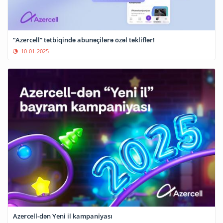
“Azercell” tətbiqində abunəçilərə özəl təkliflər!
10-01-2025
Azercell-dən Yeni il kampaniyası