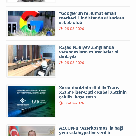
“Google”un məlumat emalı
mərkəzi Hindistanda etirazlara
səbəb olub
06-08-2026
Rəşad Nəbiyev Zəngilanda
vətəndaşların müraciətlərini
dinləyib
06-08-2026
Xəzər dənizinin dibi ilə Trans-
Xəzər Fiber-Optik Kabel Xəttinin
çəkilişi başa çatıb
06-08-2026
AZCON-a "Azərkosmos"la bağlı
yeni səlahiyyətlər verilib