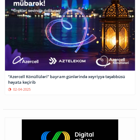
“Azercell Könüllüləri” bayram günlərində xeyriyyə təşəbbüsü
həyata keçirib
02-04-2025