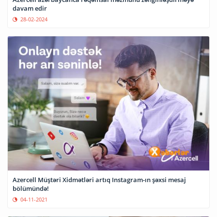
davam edir
28-02-2024
Azercell Müştəri Xidmətləri artıq Instagram-ın şəxsi mesaj
bölümündə!
04-11-2021