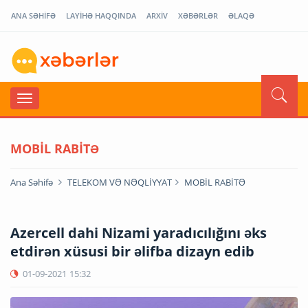
ANA SƏHİFƏ
LAYİHƏ HAQQINDA
ARXİV
XƏBƏRLƏR
ƏLAQƏ
MOBİL RABİTƏ
Ana Səhifə
TELEKOM VƏ NƏQLİYYAT
MOBİL RABİTƏ
Azercell dahi Nizami yaradıcılığını əks
etdirən xüsusi bir əlifba dizayn edib
01-09-2021
15:32