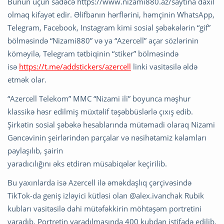
Bunun üçün sadəcə https://www.nizami880.az/saytına daxil
olmaq kifayət edir. Əlifbanın hərflərini, həmçinin WhatsApp,
Telegram, Facebook, Instagram kimi sosial şəbəkələrin “gif”
bölməsində “Nizami880” və ya “Azercell” açar sözlərinin
köməyilə, Telegram tətbiqinin “stiker” bölməsində
isə
https://t.me/addstickers/azercell
linki vasitəsilə əldə
etmək olar.
“Azercell Telekom” MMC “Nizami ili” boyunca məşhur
klassikə həsr edilmiş müxtəlif təşəbbüslərlə çıxış edib.
Şirkətin sosial şəbəkə hesablarında mütəmadi olaraq Nizami
Gəncəvinin şeirlərindən parçalar və nəsihətamiz kəlamları
paylaşılıb, şairin
yaradıcılığını əks etdirən müsabiqələr keçirilib.
Bu yaxınlarda isə Azercell ilə əməkdaşlıq çərçivəsində
TikTok-da geniş izləyici kütləsi olan @alex.ivanchak Rubik
kubları vasitəsilə dahi mütəfəkkirin möhtəşəm portretini
yaradıb. Portretin yaradılmasında 400 kubdan istifadə edilib.