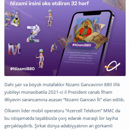
Dahi şair və böyük mütəfəkkir Nizami Gəncəvinin 880 illik
yubileyi münasibətilə 2021-ci il Prezident cənab İlham
Əliyevin sərəncamına əsasən “Nizami Gəncəvi İli” elan edilib.
Ölkənin lider mobil operatoru “Azercell Telekom” MMC də
bu istiqamətdə təşəbbüslə çıxış edərək maraqlı bir layihə
gerçəkləşdirib. Şirkət dünya ədəbiyyatının ən görkəmli