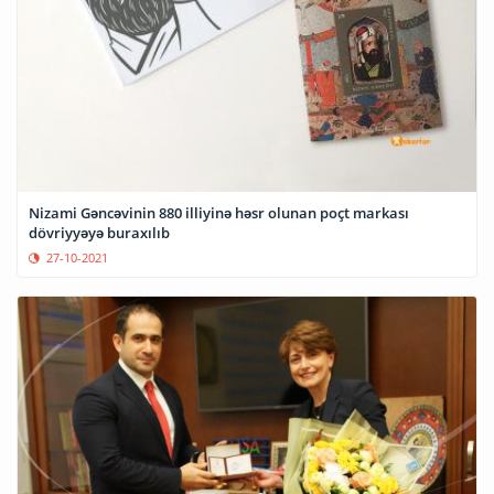
Nizami Gəncəvinin 880 illiyinə həsr olunan poçt markası
dövriyyəyə buraxılıb
27-10-2021