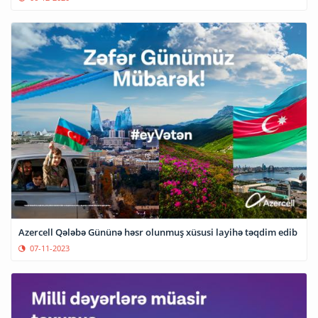
Azercell Qələbə Gününə həsr olunmuş xüsusi layihə təqdim edib
07-11-2023