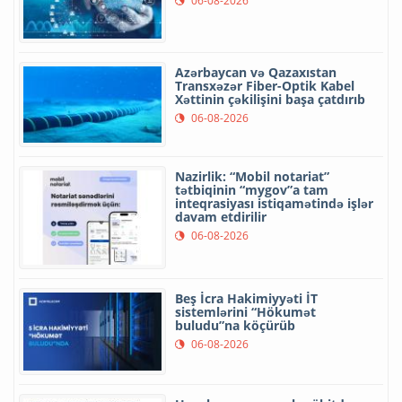
06-08-2026
Azərbaycan və Qazaxıstan
Transxəzər Fiber-Optik Kabel
Xəttinin çəkilişini başa çatdırıb
06-08-2026
Nazirlik: “Mobil notariat”
tətbiqinin “mygov”a tam
inteqrasiyası istiqamətində işlər
davam etdirilir
06-08-2026
Beş İcra Hakimiyyəti İT
sistemlərini “Hökumət
buludu”na köçürüb
06-08-2026