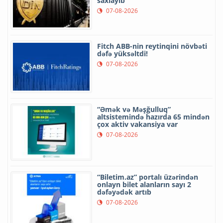
saxlayıb
07-08-2026
Fitch ABB-nin reytinqini növbəti
dəfə yüksəltdi!
07-08-2026
“Əmək və Məşğulluq”
altsistemində hazırda 65 mindən
çox aktiv vakansiya var
07-08-2026
“Biletim.az” portalı üzərindən
onlayn bilet alanların sayı 2
dəfəyədək artıb
07-08-2026