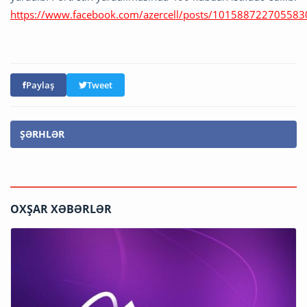
https://www.facebook.com/azercell/posts/101588722705583
Paylaş
Tweet
ŞƏRHLƏR
OXŞAR XƏBƏRLƏR