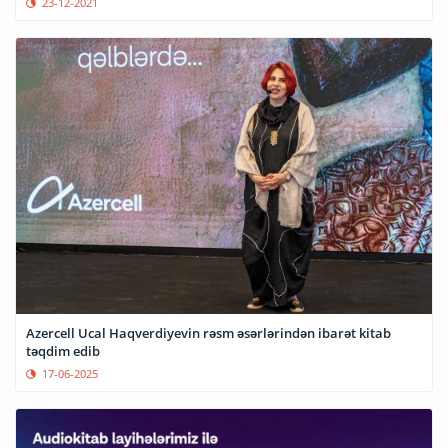
23-12-2021
Azercell Ucal Haqverdiyevin rəsm əsərlərindən ibarət kitab
təqdim edib
17-06-2025