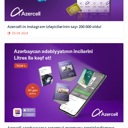
Azercell-in Instagram izləyicilərinin sayı 200 000 oldu!
03-04-2024
Azercell azərbaycanca rəqəmsal məzmunu zənginləşdirməyə