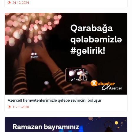
24-12-2024
Azercell həmvətənlərimizlə qələbə sevincini bölüşür
11-11-2020