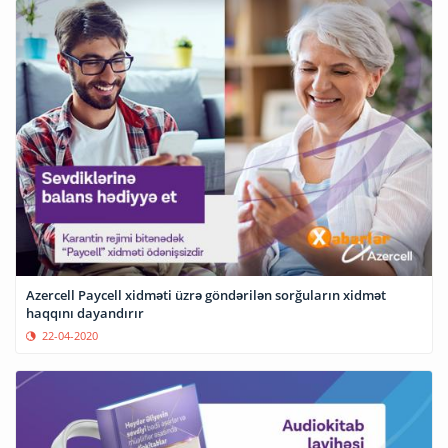
Azercell Paycell xidməti üzrə göndərilən sorğuların xidmət
haqqını dayandırır
22-04-2020