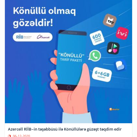
Azercell RİİB–in təşəbbüsü ilə Könüllülərə güzəşt təqdim edir
06-12-2020