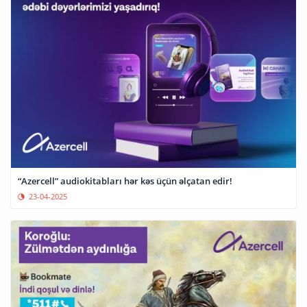
“Azercell” audiokitabları hər kəs üçün əlçatan edir!
23-04-2025