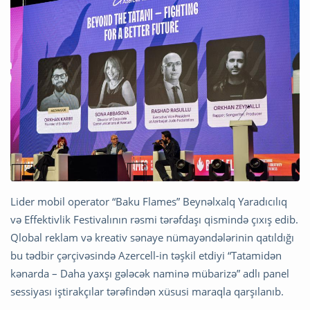
Lider mobil operator “Baku Flames” Beynəlxalq Yaradıcılıq
və Effektivlik Festivalının rəsmi tərəfdaşı qismində çıxış edib.
Qlobal reklam və kreativ sənaye nümayəndələrinin qatıldığı
bu tədbir çərçivəsində Azercell-in təşkil etdiyi “Tatamidən
kənarda – Daha yaxşı gələcək naminə mübarizə” adlı panel
sessiyası iştirakçılar tərəfindən xüsusi maraqla qarşılanıb.