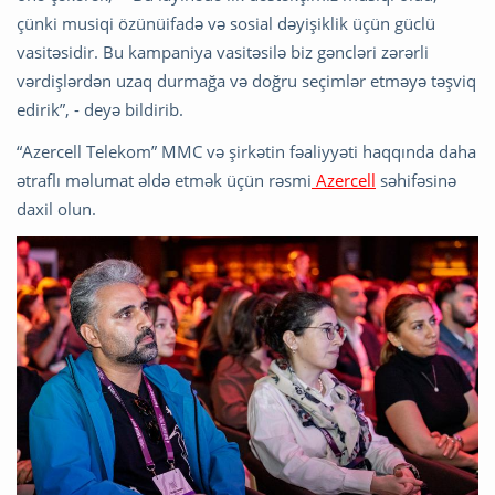
çünki musiqi özünüifadə və sosial dəyişiklik üçün güclü
vasitəsidir. Bu kampaniya vasitəsilə biz gəncləri zərərli
vərdişlərdən uzaq durmağa və doğru seçimlər etməyə təşviq
edirik”, - deyə bildirib.
“Azercell Telekom” MMC və şirkətin fəaliyyəti haqqında daha
ətraflı məlumat əldə etmək üçün rəsmi
Azercell
səhifəsinə
daxil olun.