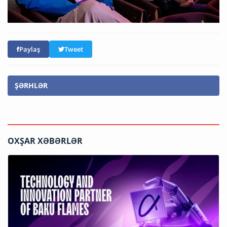
Paylaş
Tweet
ŞƏRHLƏR
OXŞAR XƏBƏRLƏR