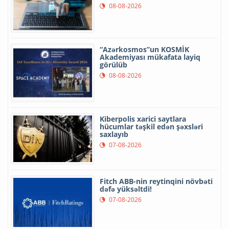
08-08-2026
“Azərkosmos”un KOSMİK
Akademiyası mükafata layiq
görülüb
08-08-2026
Kiberpolis xarici saytlara
hücumlar təşkil edən şəxsləri
saxlayıb
07-08-2026
Fitch ABB-nin reytinqini növbəti
dəfə yüksəltdi!
07-08-2026