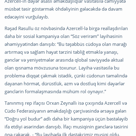
Azercell-in dəyər əsaslı əməkdaşlıqlar vasitəsilə cəmiyyətə
müsbət təsir göstərmək öhdəliyinin gələcəkdə də davam
edəcəyini vurğulayıb.
Rəşad Rəsullu öz növbəsində Azercell-lə birgə reallaşdırılan
daha bir sosial kampaniya olan “Söz verirəm” layihəsinin
əhəmiyyətindən danışıb: “Bu təşəbbüs cüdoya olan marağı
artırmaq və sağlam həyat tərzini təbliğ etməklə yanaşı,
gənclər və yeniyetmələr arasında qlobal səviyyədə aktual
olan qısnama mövzusuna toxunur. Layihə vasitəsilə bu
problemə diqqət çəkmək istədik, çünki cüdonun təməlində
dayanan hörmət, dürüstlük, əzm və dostluq kimi dəyərlər
gənclərin formalaşmasında mühüm rol oynayır.”
Tanınmış rep ifaçısı Orxan Zeynallı isə çıxışında Azercell və
Cüdo Federasiyanın əməkdaşlığı çərçivəsində ərsəyə gələn
“Doğru yol budur” adlı daha bir kampaniya üçün bəstələyib
ifa etdiyi əsərindən danışıb. İfaçı musiqinin gənclərə təsirini
önə çəkərək, - “Bu layihədə ilk dəstəkçimiz musiqi oldu,