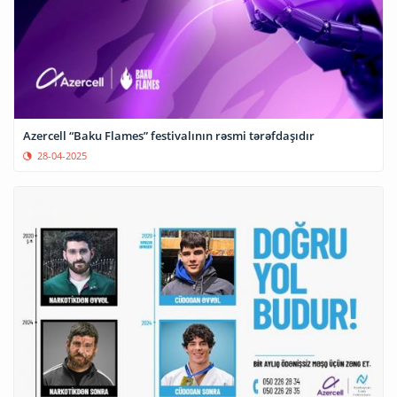
Azercell “Baku Flames” festivalının rəsmi tərəfdaşıdır
28-04-2025