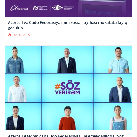
Azercell və Cüdo Federasiyasının sosial layihəsi mükafata layiq
görülüb
02-07-2025
Azercell Azərbaycan Cüdo Federasiyası ilə əməkdaşlıqda “Söz