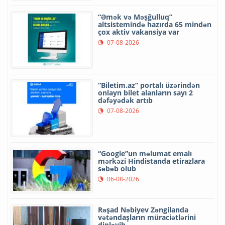
“Əmək və Məşğulluq”
altsistemində hazırda 65 mindən
çox aktiv vakansiya var
07-08-2026
“Biletim.az” portalı üzərindən
onlayn bilet alanların sayı 2
dəfəyədək artıb
07-08-2026
“Google”un məlumat emalı
mərkəzi Hindistanda etirazlara
səbəb olub
06-08-2026
Rəşad Nəbiyev Zəngilanda
vətəndaşların müraciətlərini
dinləyib