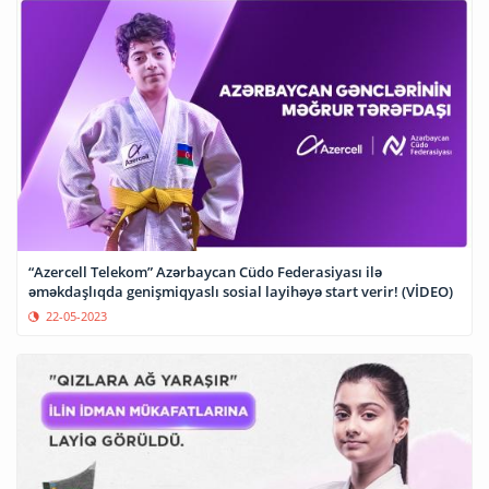
“Azercell Telekom” Azərbaycan Cüdo Federasiyası ilə
əməkdaşlıqda genişmiqyaslı sosial layihəyə start verir! (VİDEO)
22-05-2023