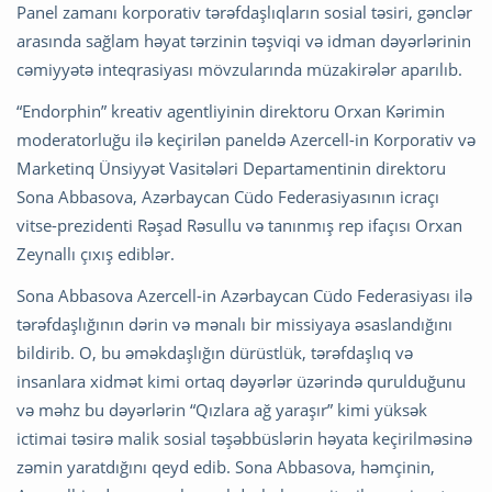
Panel zamanı korporativ tərəfdaşlıqların sosial təsiri, gənclər
arasında sağlam həyat tərzinin təşviqi və idman dəyərlərinin
cəmiyyətə inteqrasiyası mövzularında müzakirələr aparılıb.
“Endorphin” kreativ agentliyinin direktoru Orxan Kərimin
moderatorluğu ilə keçirilən paneldə Azercell-in Korporativ və
Marketinq Ünsiyyət Vasitələri Departamentinin direktoru
Sona Abbasova, Azərbaycan Cüdo Federasiyasının icraçı
vitse-prezidenti Rəşad Rəsullu və tanınmış rep ifaçısı Orxan
Zeynallı çıxış ediblər.
Sona Abbasova Azercell-in Azərbaycan Cüdo Federasiyası ilə
tərəfdaşlığının dərin və mənalı bir missiyaya əsaslandığını
bildirib. O, bu əməkdaşlığın dürüstlük, tərəfdaşlıq və
insanlara xidmət kimi ortaq dəyərlər üzərində qurulduğunu
və məhz bu dəyərlərin “Qızlara ağ yaraşır” kimi yüksək
ictimai təsirə malik sosial təşəbbüslərin həyata keçirilməsinə
zəmin yaratdığını qeyd edib. Sona Abbasova, həmçinin,