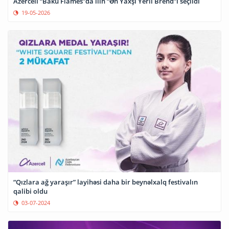
Azercell “Baku Flames”da ilin “Ən Yaxşı Yerli Brend”i seçildi
19-05-2026
“Qızlara ağ yaraşır” layihəsi daha bir beynəlxalq festivalın
qalibi oldu
03-07-2024