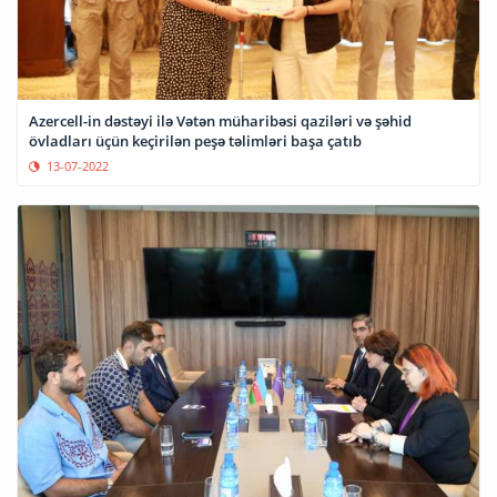
Azercell-in dəstəyi ilə Vətən müharibəsi qaziləri və şəhid
övladları üçün keçirilən peşə təlimləri başa çatıb
13-07-2022