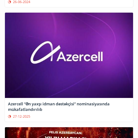
26-06-2024
Azercell “Ən yaxşı idman dəstəkçisi” nominasiyasında
mükafatlandırılıb
27-12-2025