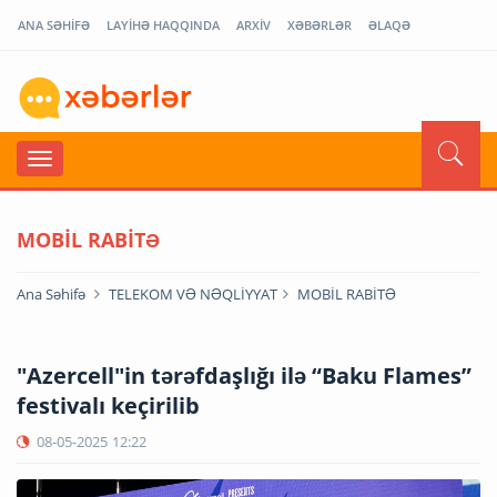
ANA SƏHİFƏ
LAYİHƏ HAQQINDA
ARXİV
XƏBƏRLƏR
ƏLAQƏ
MOBİL RABİTƏ
Ana Səhifə
TELEKOM VƏ NƏQLİYYAT
MOBİL RABİTƏ
"Azercell"in tərəfdaşlığı ilə “Baku Flames”
festivalı keçirilib
08-05-2025
12:22