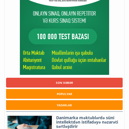
SON XƏBƏR
POPULYAR
YAZARLAR
Danimarka məktəblərdə süni
intellektdən istifadəyə nəzarəti
sərtləşdirir