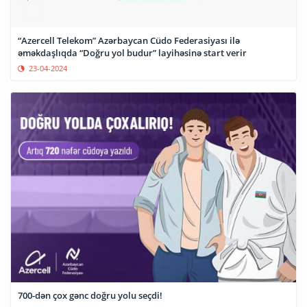
“Azercell Telekom” Azərbaycan Cüdo Federasiyası ilə
əməkdaşlıqda “Doğru yol budur” layihəsinə start verir
23-04-2024
700-dən çox gənc doğru yolu seçdi!