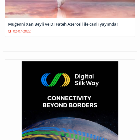
Müğənni Xan Bəyli və DJ Fateh Azercell ilə canlı yayımda!
02-07-2022