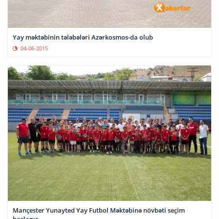
Yay məktəbinin tələbələri Azərkosmos-da olub
04-06-2015
Mançester Yunayted Yay Futbol Məktəbinə növbəti seçim
başlanır