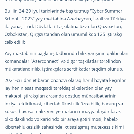
Bu ilin 24-29 iyul tarixlərində baş tutmuş “Cyber Summer
School - 2023” yay məktəbinə Azərbaycan, İsrail və Türkiyə
ilə yanaşı Türk Dövlətləri Təşkilatına üzv olan Qazaxıstan,
Özbəkistan, Qırğızıstandan olan ümumilikdə 125 iştirakçı
cəlb edilib.
Yay məktəbinin bağlanış tədbirində bilik yarışının qalibi olan
komandalar "Azerconnect" və digər təşkilatlar tərəfindən
mükafatlandırılıb, iştirakçılara sertifikatlar təqdim olunub.
2021-ci ildən etibarən ənənəvi olaraq hər il həyata keçirilən
layihənin əsas məqsədi tərəfdaş ölkələrdən olan yay
məktəbi iştirakçıları arasında dostluq münasibətlərinin
inkişaf etdirilməsi, kibertəhlükəsizlik üzrə bilik, bacarıq və
xüsusi həvəsə malik yeniyetmələrin müəyyənləşdirilərək
ölkə daxilində və xaricində bir araya gətirilməsi, habelə
kibertəhlükəsizlik sahəsində ixtisaslaşmış mütəxəssis kimi