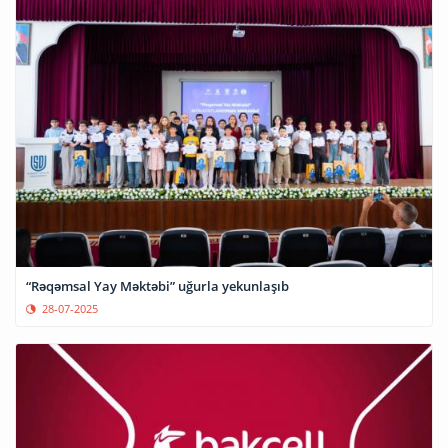
“Rəqəmsal Yay Məktəbi” uğurla yekunlaşıb
28-07-2025