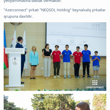
yetişdirilməsinə dəstək verməkdir.
"Azerconnect" şirkəti "NEQSOL Holding" beynəlxalq şirkətlər
qrupuna daxildir.