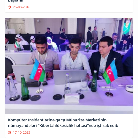
25-08-2016
Kompüter İnsidentlərinə qarşı Mübarizə Mərkəzinin
nümayəndələri “Kibertəhlükəsizlik həftəsi”ndə iştirak edib
17-10-2023