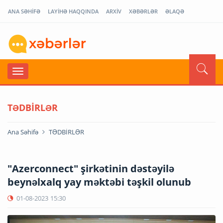
ANA SƏHİFƏ
LAYİHƏ HAQQINDA
ARXİV
XƏBƏRLƏR
ƏLAQƏ
TƏDBİRLƏR
Ana Səhifə
TƏDBİRLƏR
"Azerconnect" şirkətinin dəstəyilə
beynəlxalq yay məktəbi təşkil olunub
01-08-2023
15:30