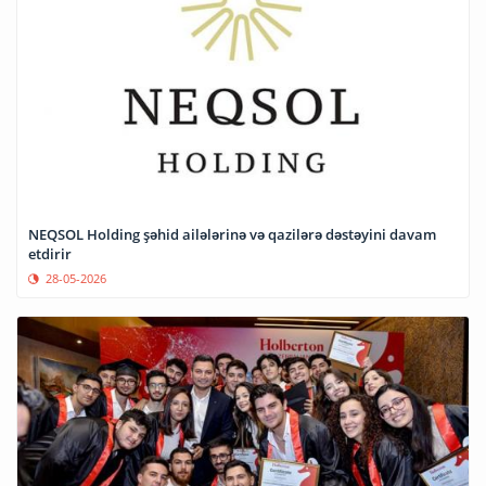
NEQSOL Holding şəhid ailələrinə və qazilərə dəstəyini davam
etdirir
28-05-2026