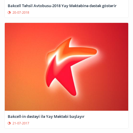
Bakcell Təhsil Avtobusu-2018 Yay Məktəbinə dəstək göstərir
20-07-2018
Bakcell-in dəstəyi ilə Yay Məktəbi başlayır
21-07-2017