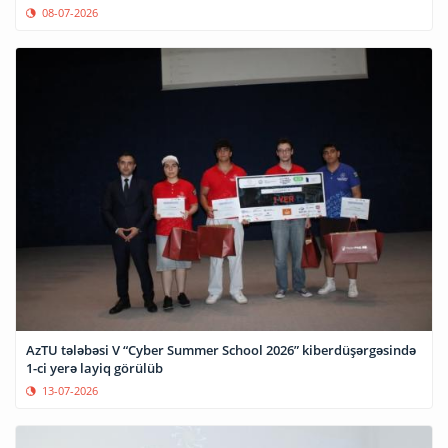
08-07-2026
AzTU tələbəsi V “Cyber Summer School 2026” kiberdüşərgəsində
1-ci yerə layiq görülüb
13-07-2026