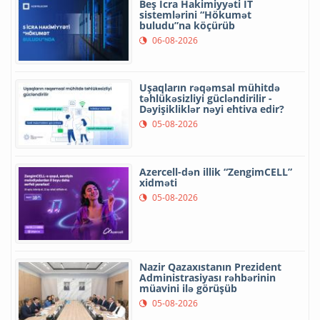
Beş İcra Hakimiyyəti İT
sistemlərini “Hökumət
buludu”na köçürüb
06-08-2026
Uşaqların rəqəmsal mühitdə
təhlükəsizliyi gücləndirilir -
Dəyişikliklər nəyi ehtiva edir?
05-08-2026
Azercell-dən illik “ZengimCELL”
xidməti
05-08-2026
Nazir Qazaxıstanın Prezident
Administrasiyası rəhbərinin
müavini ilə görüşüb
05-08-2026