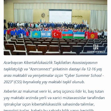
Azərbaycan Kibertəhlükəsizlik Təşkilatları Assosiasiyasının
təşkilatçılığı və "Azerconnect" şirkətinin dəstəyi ilə 12-16 yaş
arası məktəbli və yeniyetmələr üçün “Cyber Summer School -
2023” (CSS) beynəlxalq yay məktəbi təşkil olunub.
Xeberler.az
məlumat verir ki, artıq üçüncü ildir ki, baş tutan
yay məktəbi ərzində yerli və xarici mütəxəssislər tərəfindən
iştirakçılar üçün kibertəhlükəsizlik sahəsində təlimlər,
texnoloji turlar, habelə bu sahədə bilik yarışı keçirilib.