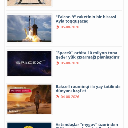
"Falcon 9" raketinin bir hissəsi
Ayla toqquşacaq
05-08-2026
“SpaceX” orbitə 10 milyon tona
qədər yük çıxarmağı planlaşdırır
05-08-2026
Bakcell rouminqi ilə yay tətilində
dünyanı kəşf et
04-08-2026
Vətəndaşlar “mygov” üzərindən