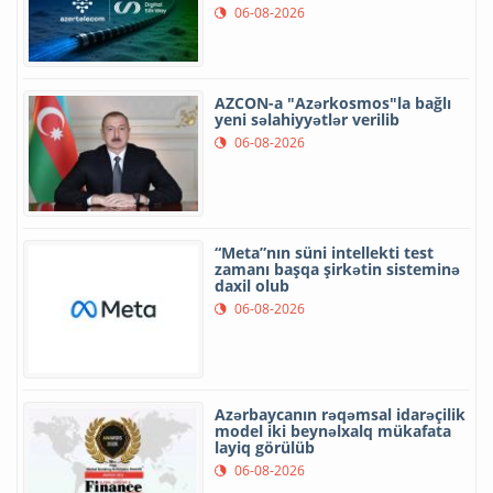
06-08-2026
AZCON-a "Azərkosmos"la bağlı
yeni səlahiyyətlər verilib
06-08-2026
“Meta”nın süni intellekti test
zamanı başqa şirkətin sisteminə
daxil olub
06-08-2026
Azərbaycanın rəqəmsal idarəçilik
model iki beynəlxalq mükafata
layiq görülüb
06-08-2026