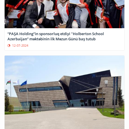
“PAŞA Holding”in sponsorluq etdiyi "Holberton School
Azerbaijan” məktəbinin ilk Məzun Günü baş tutub
12-07-2024