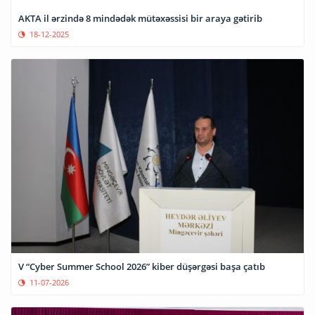
AKTA il ərzində 8 mindədək mütəxəssisi bir araya gətirib
18-12-2025
V “Cyber Summer School 2026” kiber düşərgəsi başa çatıb
11-07-2026