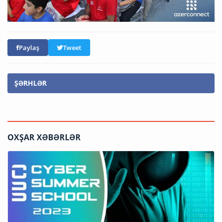
Paylaş
Tweet
ŞƏRHLƏR
OXŞAR XƏBƏRLƏR