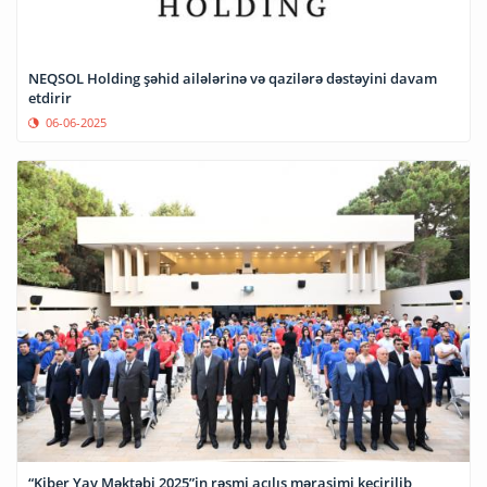
NEQSOL Holding şəhid ailələrinə və qazilərə dəstəyini davam
etdirir
06-06-2025
“Kiber Yay Məktəbi 2025”in rəsmi açılış mərasimi keçirilib