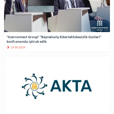
“Azerconnect Group” “Beynəlxalq Kibertəhlükəsizlik Günləri”
konfransında iştirak edib
23-09-2024