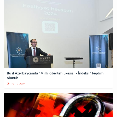
Bu il Azərbaycanda "Milli Kibertəhlükəsizlik İndeksi" təqdim
olunub
19-12-2024