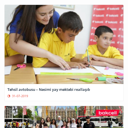
Təhsil avtobusu – Nəsimi yay məktəbi reallaşıb
31-07-2019