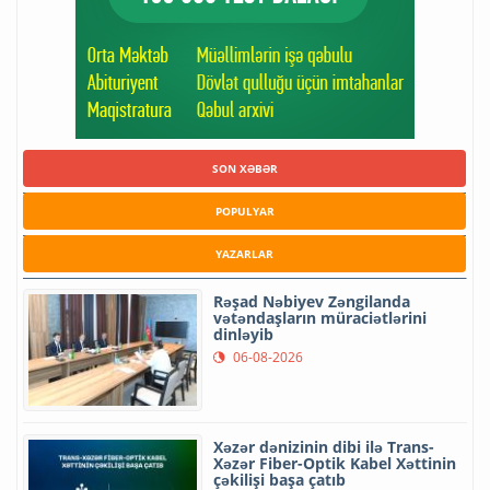
SON XƏBƏR
POPULYAR
YAZARLAR
Rəşad Nəbiyev Zəngilanda
vətəndaşların müraciətlərini
dinləyib
06-08-2026
Xəzər dənizinin dibi ilə Trans-
Xəzər Fiber-Optik Kabel Xəttinin
çəkilişi başa çatıb