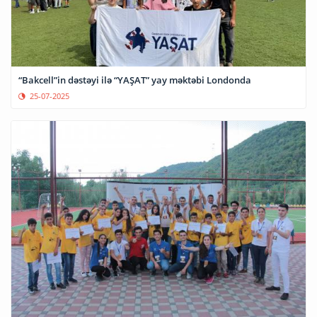
“Bakcell”in dəstəyi ilə “YAŞAT” yay məktəbi Londonda
25-07-2025