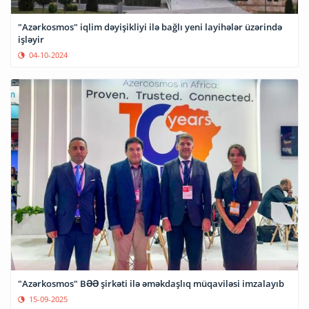
"Azərkosmos" iqlim dəyişikliyi ilə bağlı yeni layihələr üzərində
işləyir
04-10-2024
"Azərkosmos" BƏƏ şirkəti ilə əməkdaşlıq müqaviləsi imzalayıb
15-09-2025