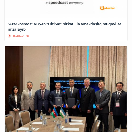
“Azərkosmos” ABŞ-ın “UltiSat” şirkəti ilə əməkdaşlıq müqaviləsi
imzalayıb
16-04-2020