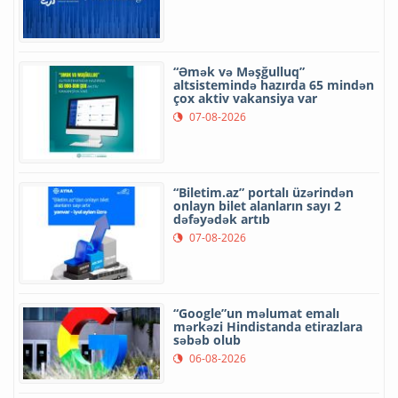
“Əmək və Məşğulluq”
altsistemində hazırda 65 mindən
çox aktiv vakansiya var
07-08-2026
“Biletim.az” portalı üzərindən
onlayn bilet alanların sayı 2
dəfəyədək artıb
07-08-2026
“Google”un məlumat emalı
mərkəzi Hindistanda etirazlara
səbəb olub
06-08-2026