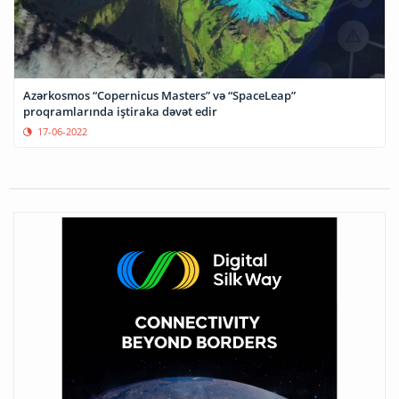
Azərkosmos “Copernicus Masters” və “SpaceLeap”
proqramlarında iştiraka dəvət edir
17-06-2022