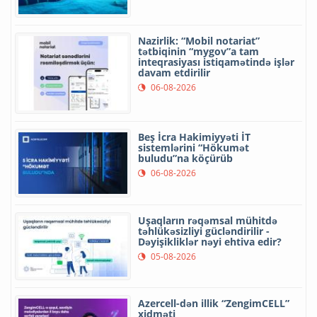
Nazirlik: “Mobil notariat”
tətbiqinin “mygov”a tam
inteqrasiyası istiqamətində işlər
davam etdirilir
06-08-2026
Beş İcra Hakimiyyəti İT
sistemlərini “Hökumət
buludu”na köçürüb
06-08-2026
Uşaqların rəqəmsal mühitdə
təhlükəsizliyi gücləndirilir -
Dəyişikliklər nəyi ehtiva edir?
05-08-2026
Azercell-dən illik “ZengimCELL”
xidməti