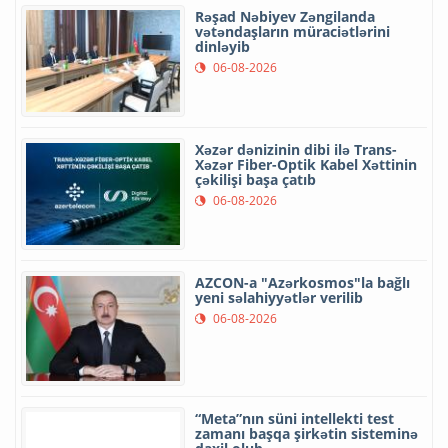
Rəşad Nəbiyev Zəngilanda
vətəndaşların müraciətlərini
dinləyib
06-08-2026
Xəzər dənizinin dibi ilə Trans-
Xəzər Fiber-Optik Kabel Xəttinin
çəkilişi başa çatıb
06-08-2026
AZCON-a "Azərkosmos"la bağlı
yeni səlahiyyətlər verilib
06-08-2026
“Meta”nın süni intellekti test
zamanı başqa şirkətin sisteminə