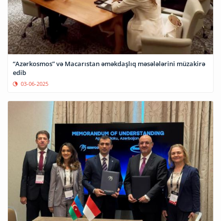
“Azərkosmos” və Macarıstan əməkdaşlıq məsələlərini müzakirə
edib
03-06-2025