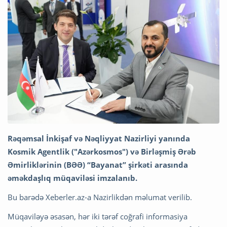
Rəqəmsal İnkişaf və Nəqliyyat Nazirliyi yanında
Kosmik Agentlik ("Azərkosmos") və Birləşmiş Ərəb
Əmirliklərinin (BƏƏ) “Bayanat” şirkəti arasında
əməkdaşlıq müqaviləsi imzalanıb.
Bu barədə Xeberler.az-a Nazirlikdən məlumat verilib.
Müqaviləyə əsasən, hər iki tərəf coğrafi informasiya