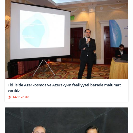
Tbilisidə Azerkosmos və Azersky-ın fəaliyyəti barədə məlumat
verilib
14-11-2018