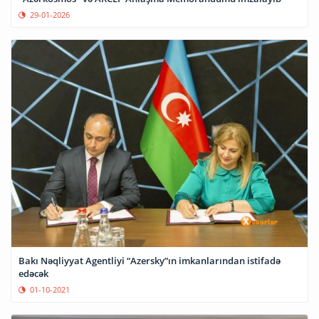
29-01-2026
Bakı Nəqliyyat Agentliyi “Azersky”ın imkanlarından istifadə
edəcək
01-10-2021