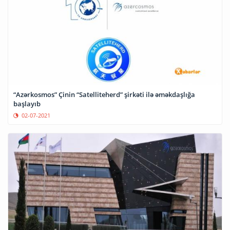
“Azərkosmos” Çinin “Satelliteherd” şirkəti ilə əməkdaşlığa
başlayıb
02-07-2021