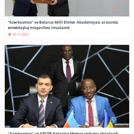
“Azərkosmos” və Belarus Milli Elmlər Akademiyası arasında
əməkdaşlıq müqaviləsi imzalanıb
05-11-2021
"Azərkosmos" və ARCEP Anlaşma Memorandumu imzalayıb