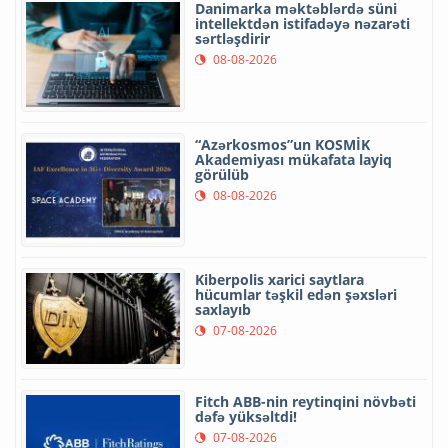
Danimarka məktəblərdə süni
intellektdən istifadəyə nəzarəti
sərtləşdirir
08-08-2026
“Azərkosmos”un KOSMİK
Akademiyası mükafata layiq
görülüb
08-08-2026
Kiberpolis xarici saytlara
hücumlar təşkil edən şəxsləri
saxlayıb
07-08-2026
Fitch ABB-nin reytinqini növbəti
dəfə yüksəltdi!
07-08-2026