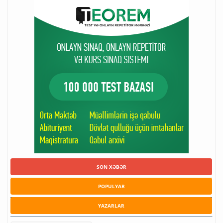
SON XƏBƏR
POPULYAR
YAZARLAR