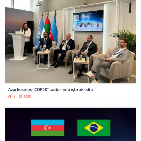
Azərkosmos “СOP28” tədbirində iştirak edib
11-12-2023