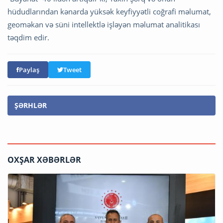
hüdudlarından kənarda yüksək keyfiyyətli coğrafi məlumat,
geoməkan və süni intellektlə işləyən məlumat analitikası
təqdim edir.
Paylaş
Tweet
ŞƏRHLƏR
OXŞAR XƏBƏRLƏR