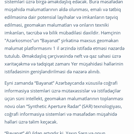
sistemləri üzrə birgə əməkdaşlıq edəcək. Bura məsafədən
müşahidə məlumatlarının əldə olunması, emalı və tətbiq
edilməsinə dair potensial layihələr və imkanların təşviq
edilməsi, geoməkan məlumatları və onların texniki
imkanları, təcrübə və bilik mübadiləsi daxildir. Həmçinin
"Azərkosmos"un “Bayanat” şirkətinə məxsus geoməkan
məlumat platformasını 1 il ərzində istifadə etməsi nəzərdə
tutulub. Əməkdaşlıq çərçivəsində neft və qaz sahəsi üzrə
xəritəçəkmə və tədqiqat zamanı Yer müşahidəsi həllərinin
istifadəsinin genişləndirilməsi də nəzərə alınıb.
Eyni zamanda “Bayanat” Azərbaycanda xüsusilə coğrafi
informasiya sistemləri üzrə mütəxəssislər və istifadəçilər
üçün süni intellekt, geoməkan məlumatlarının toplanması
növü olan “Synthetic Aperture Radar” (SAR) texnologiyası,
coğrafi informasiya sistemləri və məsafədən müşahidə
həlləri üzrə təlim keçəcək.
“Bayanat” 40 ildən artıqdır ki, Yaxın Şərq və onun