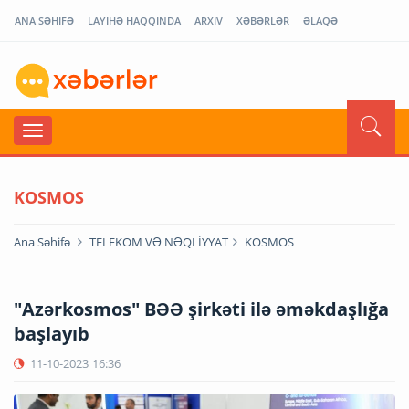
ANA SƏHİFƏ
LAYİHƏ HAQQINDA
ARXİV
XƏBƏRLƏR
ƏLAQƏ
KOSMOS
Ana Səhifə
TELEKOM VƏ NƏQLİYYAT
KOSMOS
"Azərkosmos" BƏƏ şirkəti ilə əməkdaşlığa
başlayıb
11-10-2023
16:36