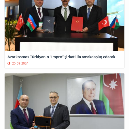
Azərkosmos Türkiyənin “Impro” şirkəti ilə əməkdaşlıq edəcək
25-09-2024