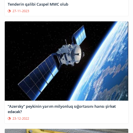
Tenderin qalibi Caspel MMC olub
27-11-2023
“Azersky” peykinin yarım milyonluq sığortasını hansı şirkət
edəcək?
23-12-2022