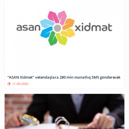
“ASAN Xidmət" vətəndaşlara 280 min manatlıq SMS göndərəcək
11-09-2020