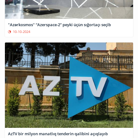
"Azərkosmos" “Azerspace-2” peyki üçün sığortaçı seçib
10-10-2024
AzTV bir milyon manatlıq tenderin qalibini açıqlayıb