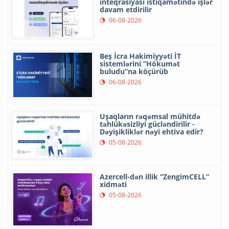
inteqrasiyası istiqamətində işlər
davam etdirilir
06-08-2026
Beş İcra Hakimiyyəti İT
sistemlərini “Hökumət
buludu”na köçürüb
06-08-2026
Uşaqların rəqəmsal mühitdə
təhlükəsizliyi gücləndirilir -
Dəyişikliklər nəyi ehtiva edir?
05-08-2026
Azercell-dən illik “ZengimCELL”
xidməti
05-08-2026