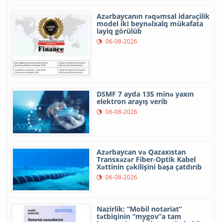
Azərbaycanın rəqəmsal idarəçilik
model iki beynəlxalq mükafata
layiq görülüb
06-08-2026
DSMF 7 ayda 135 minə yaxın
elektron arayış verib
06-08-2026
Azərbaycan və Qazaxıstan
Transxəzər Fiber-Optik Kabel
Xəttinin çəkilişini başa çatdırıb
06-08-2026
Nazirlik: “Mobil notariat”
tətbiqinin “mygov”a tam