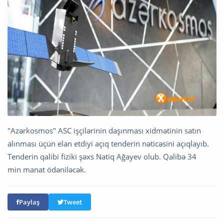
"Azərkosmos" ASC işçilərinin daşınması xidmətinin satın
alınması üçün elan etdiyi açıq tenderin nəticəsini açıqlayıb.
Tenderin qalibi fiziki şəxs Natiq Ağayev olub. Qalibə 34
min manat ödəniləcək.
Paylaş
Tweet