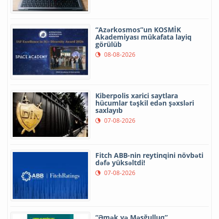
“Azərkosmos”un KOSMİK
Akademiyası mükafata layiq
görülüb
08-08-2026
Kiberpolis xarici saytlara
hücumlar təşkil edən şəxsləri
saxlayıb
07-08-2026
Fitch ABB-nin reytinqini növbəti
dəfə yüksəltdi!
07-08-2026
“Əmək və Məşğulluq”