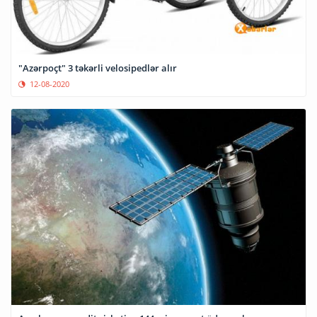
"Azərpoçt" 3 təkərli velosipedlər alır
12-08-2020