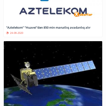
“Aztelekom” “Huavei”dən 850 min manatlıq avadanlıq alır
24-08-2020