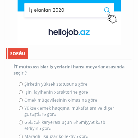
SORĞU
İT mütəxəssislər iş yerlərini hansı meyarlar əsasında
seçir ?
Şirkətin yüksək statusuna görə
İşin, layihənin xarakterinə görə
Əmək müqaviləsinin olmasına görə
Yüksək əmək haqqına, mükafatlara və digər
güzəştlərə görə
Gələcək karyerası üçün əhəmiyyət kəsb
etdiyinə görə
Maraqlı, işgüzar kollektivə görə