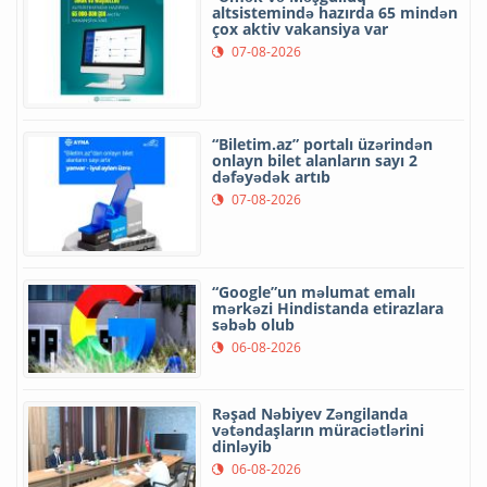
altsistemində hazırda 65 mindən
çox aktiv vakansiya var
07-08-2026
“Biletim.az” portalı üzərindən
onlayn bilet alanların sayı 2
dəfəyədək artıb
07-08-2026
“Google”un məlumat emalı
mərkəzi Hindistanda etirazlara
səbəb olub
06-08-2026
Rəşad Nəbiyev Zəngilanda
vətəndaşların müraciətlərini
dinləyib
06-08-2026