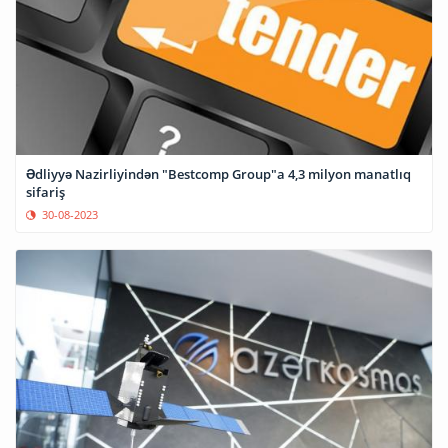
Ədliyyə Nazirliyindən "Bestcomp Group"a 4,3 milyon manatlıq
sifariş
30-08-2023