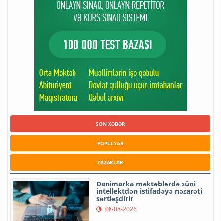
SON XƏBƏR
POPULYAR
YAZARLAR
Danimarka məktəblərdə süni
intellektdən istifadəyə nəzarəti
sərtləşdirir
08-08-2026