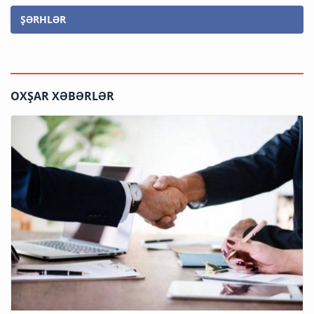
ŞƏRHLƏR
OXŞAR XƏBƏRLƏR