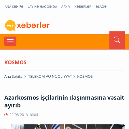
ANA SƏHİFƏ
LAYİHƏ HAQQINDA
ARXİV
XƏBƏRLƏR
ƏLAQƏ
KOSMOS
Ana Səhifə
TELEKOM VƏ NƏQLİYYAT
KOSMOS
Azərkosmos işçilərinin daşınmasına vəsait
ayırıb
22-08-2019
10:04