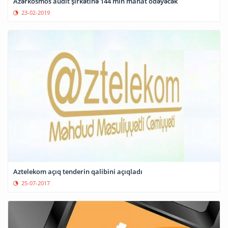
Azərkosmos audit şirkətinə 144 min manat ödəyəcək
23-02-2019
Aztelekom açıq tenderin qalibini açıqladı
25-07-2017