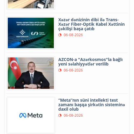
Xəzər dənizinin dibi ilə Trans-
Xəzər Fiber-Optik Kabel Xəttinin
çəkilişi başa çatıb
06-08-2026
AZCON-a "Azərkosmos"la bağlı
yeni səlahiyyətlər verilib
06-08-2026
“Meta”nın süni intellekti test
zamanı başqa şirkətin sisteminə
daxil olub
06-08-2026