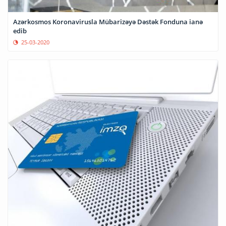
Azərkosmos Koronavirusla Mübarizəyə Dəstək Fonduna ianə
edib
25-03-2020