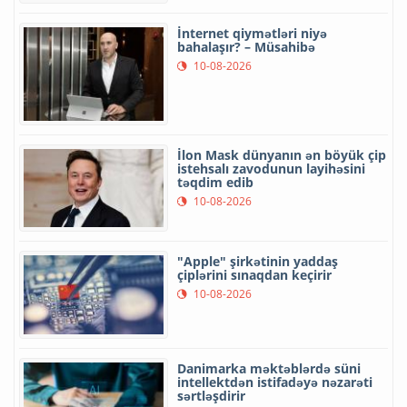
İnternet qiymətləri niyə
bahalaşır? – Müsahibə
10-08-2026
İlon Mask dünyanın ən böyük çip
istehsalı zavodunun layihəsini
təqdim edib
10-08-2026
"Apple" şirkətinin yaddaş
çiplərini sınaqdan keçirir
10-08-2026
Danimarka məktəblərdə süni
intellektdən istifadəyə nəzarəti
sərtləşdirir