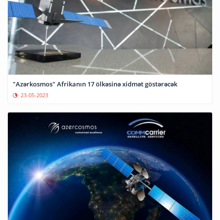
"Azərkosmos" Afrikanın 17 ölkəsinə xidmət göstərəcək
23-05-2023