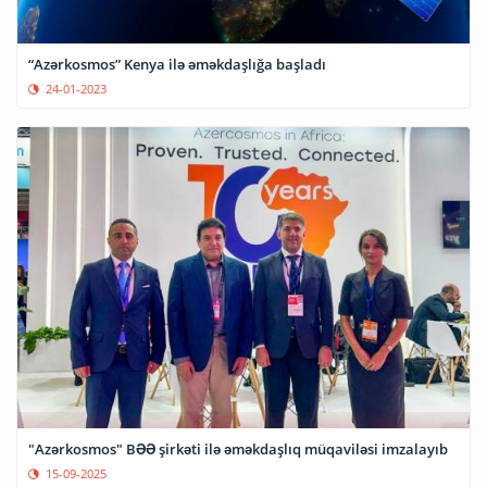
“Azərkosmos” Kenya ilə əməkdaşlığa başladı
24-01-2023
"Azərkosmos" BƏƏ şirkəti ilə əməkdaşlıq müqaviləsi imzalayıb
15-09-2025