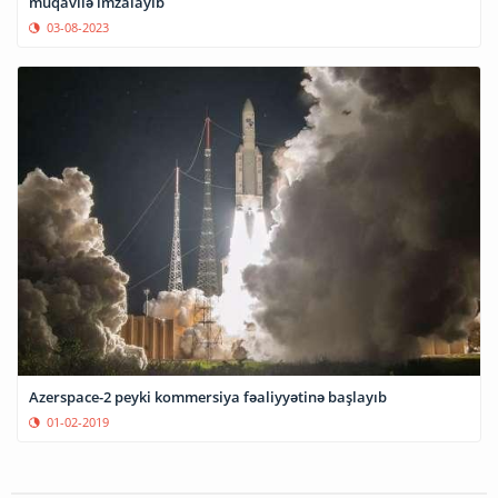
müqavilə imzalayıb
03-08-2023
Azerspace-2 peyki kommersiya fəaliyyətinə başlayıb
01-02-2019