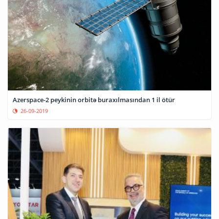
Azerspace-2 peykinin orbitə buraxılmasından 1 il ötür
26-09-2019