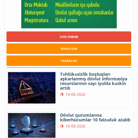
SON XƏBƏR
POPULYAR
YAZARLAR
Təhlükəsizlik boşluqları
aşkarlanmış dövlət informasiya
resurslarının sayı iyulda kəskin
artıb
10-08-2026
Dövlət qurumlarına
kiberhücumlar 10 faizədək azalıb
10-08-2026