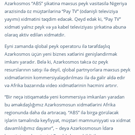
Azərkosmos “ABS” şikətinə məxsus peyk vasitəsilə Nigeriya
ərazisində öz müştərilərinə “Pay TV” (ödənişli televiziya
yayımı) xidmətini təqdim edəcək. Qeyd edək ki, “Pay TV”
xidməti yalnız peyk və ya kabel televiziyası şirkətinə abunə
olaraq aktiv edilən xidmətdir.
Eyni zamanda qlobal peyk operatoru ilə tərəfdaşlıq
Azərkosmos üçün yeni biznes xətlərini genişləndirmək
imkanı yaradır. Belə ki, Azərkosmos təkcə öz peyk
resurslarının satışı ilə deyil, qlobal partnyorlara məxsus peyk
xidmətlərinin kommersiyalaşdırılması ilə də gəlir əldə edir
və Afrika bazarında video xidmətlərinin həcmini artırır.
“Bir neçə istiqamətdə yeni kommersiya imkanları yaradan
bu əməkdaşlığımız Azərkosmosun xidmətlərini Afrika
regionunda daha da artıracaq. “ABS” ilə birgə görüləcək
işlərin təməlində keyfiyyət, müştəri məmnuniyyəti və xidmət
davamlılığımız dayanır”, – deyə Azərkosmosun İdarə