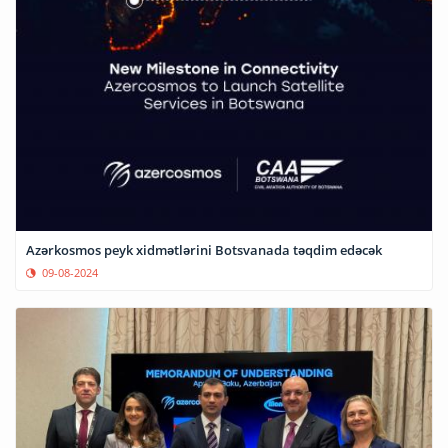
Azərkosmos peyk xidmətlərini Botsvanada təqdim edəcək
09-08-2024