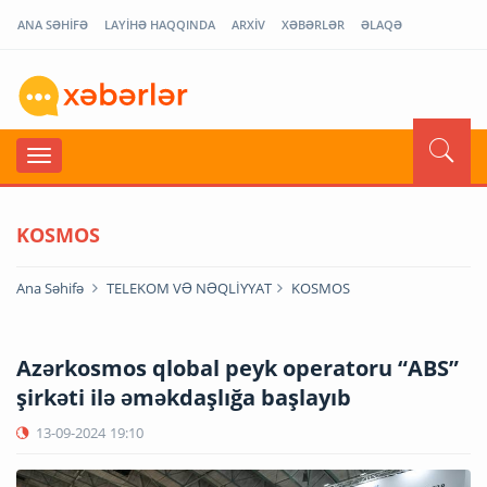
ANA SƏHİFƏ
LAYİHƏ HAQQINDA
ARXİV
XƏBƏRLƏR
ƏLAQƏ
KOSMOS
Ana Səhifə
TELEKOM VƏ NƏQLİYYAT
KOSMOS
Azərkosmos qlobal peyk operatoru “ABS”
şirkəti ilə əməkdaşlığa başlayıb
13-09-2024
19:10