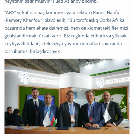
heyətinin sədr müavini Fuad Aslanov bildirib.
“ABS” şirkətinin baş kommersiya direktoru Ramsi Hanfur
(Ramsey Khanfour) əlavə edib: “Bu tərəfdaşlıq Qərbi Afrika
bazarında həm əhatə dairəmizi, həm də xidmət təkliflərimizi
genişləndirmək fürsəti verir. Biz regionda etibarlı və yüksək
keyfiyyətli ödənişli televiziya yayımı xidmətləri sayəsində
təcrübəmizi birləşdirəcəyik”.