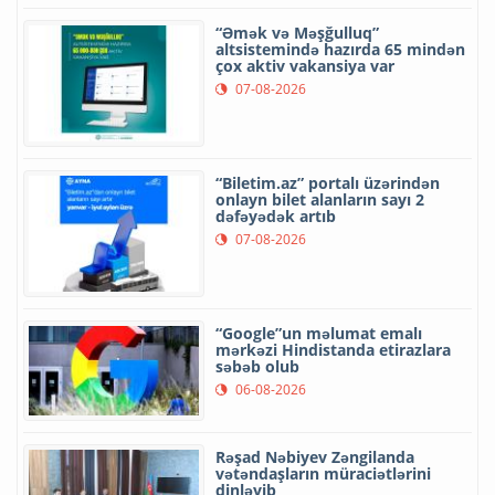
“Əmək və Məşğulluq”
altsistemində hazırda 65 mindən
çox aktiv vakansiya var
07-08-2026
“Biletim.az” portalı üzərindən
onlayn bilet alanların sayı 2
dəfəyədək artıb
07-08-2026
“Google”un məlumat emalı
mərkəzi Hindistanda etirazlara
səbəb olub
06-08-2026
Rəşad Nəbiyev Zəngilanda
vətəndaşların müraciətlərini
dinləyib