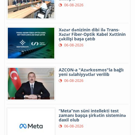
06-08-2026
Xəzər dənizinin dibi ilə Trans-
Xəzər Fiber-Optik Kabel Xəttinin
çəkilişi başa çatıb
06-08-2026
AZCON-a "Azərkosmos"la bağlı
yeni səlahiyyətlər verilib
06-08-2026
“Meta”nın süni intellekti test
zamanı başqa şirkətin sisteminə
daxil olub
06-08-2026