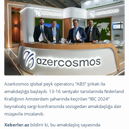
Azərkosmos qlobal peyk operatoru “ABS” şirkəti ilə
əməkdaşlığa başlayıb. 13-16 sentyabr tarixlərində Niderland
Krallığının Amsterdam şəhərində keçirilən “IBC 2024”
beynəlxalq sərgi-konfransında sözügedən əməkdaşlığa dair
müqavilə imzalanıb.
Xeberler.az
bildirir ki, bu əməkdaşlıq sayəsində