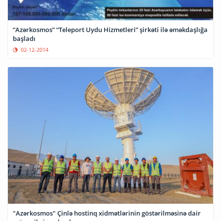
“Azərkosmos” “Teleport Uydu Hizmetleri” şirkəti ilə əməkdaşlığa
başladı
02-12-2014
"Azərkosmos" Çinlə hostinq xidmətlərinin göstərilməsinə dair