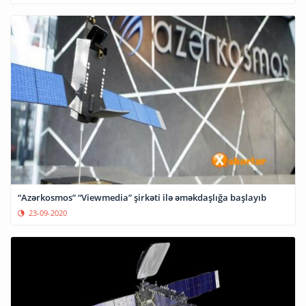
“Azərkosmos” “Viewmedia” şirkəti ilə əməkdaşlığa başlayıb
23-09-2020