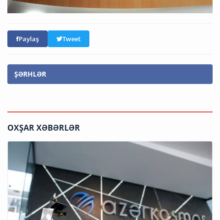
Paylaş
Tweet
ŞƏRHLƏR
OXŞAR XƏBƏRLƏR