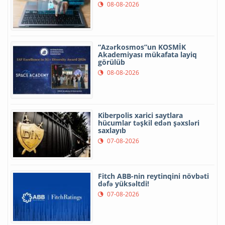
08-08-2026
“Azərkosmos”un KOSMİK
Akademiyası mükafata layiq
görülüb
08-08-2026
Kiberpolis xarici saytlara
hücumlar təşkil edən şəxsləri
saxlayıb
07-08-2026
Fitch ABB-nin reytinqini növbəti
dəfə yüksəltdi!
07-08-2026