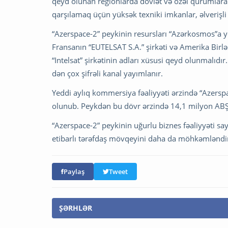
qeyd olunan regionlarda dövlət və özəl qurumlara
qarşılamaq üçün yüksək texniki imkanlar, əlverişli ə
“Azerspace-2” peykinin resursları “Azərkosmos”a 
Fransanın “EUTELSAT S.A.” şirkəti və Amerika Birləş
“Intelsat” şirkətinin adları xüsusi qeyd olunmalıdı
dən çox şifrəli kanal yayımlanır.
Yeddi aylıq kommersiya fəaliyyəti ərzində “Azerspac
olunub. Peykdən bu dövr ərzində 14,1 milyon ABŞ d
“Azerspace-2” peykinin uğurlu biznes fəaliyyəti s
etibarlı tərəfdaş mövqeyini daha da möhkəmləndir
Paylaş
Tweet
ŞƏRHLƏR