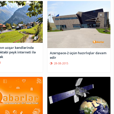
ın ucqar kəndlərində
ktəbi peyk interneti ilə
Azerspace-2 üçün hazırlıqlar davam
ək
edir
8
28-08-2015