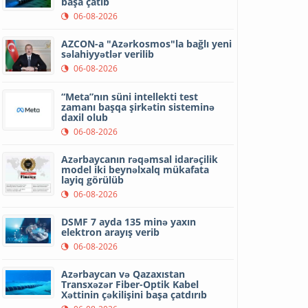
başa çatıb
06-08-2026
AZCON-a "Azərkosmos"la bağlı yeni
səlahiyyətlər verilib
06-08-2026
“Meta”nın süni intellekti test
zamanı başqa şirkətin sisteminə
daxil olub
06-08-2026
Azərbaycanın rəqəmsal idarəçilik
model iki beynəlxalq mükafata
layiq görülüb
06-08-2026
DSMF 7 ayda 135 minə yaxın
elektron arayış verib
06-08-2026
Azərbaycan və Qazaxıstan
Transxəzər Fiber-Optik Kabel
Xəttinin çəkilişini başa çatdırıb