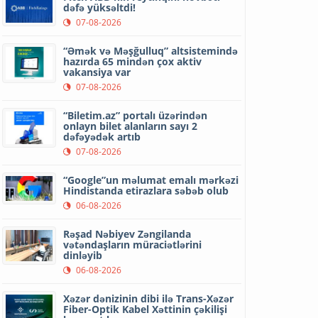
dəfə yüksəltdi!
07-08-2026
“Əmək və Məşğulluq” altsistemində
hazırda 65 mindən çox aktiv
vakansiya var
07-08-2026
“Biletim.az” portalı üzərindən
onlayn bilet alanların sayı 2
dəfəyədək artıb
07-08-2026
“Google”un məlumat emalı mərkəzi
Hindistanda etirazlara səbəb olub
06-08-2026
Rəşad Nəbiyev Zəngilanda
vətəndaşların müraciətlərini
dinləyib
06-08-2026
Xəzər dənizinin dibi ilə Trans-Xəzər
Fiber-Optik Kabel Xəttinin çəkilişi