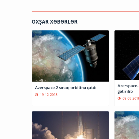
OXŞAR XƏBƏRLƏR
Azerspace
Azerspace-2 sınaq orbitinə çatdı
gətirilib
19-12-2018
09-08-201