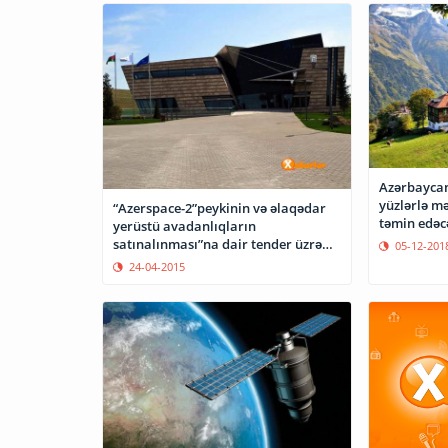
Azərbaycan
yüzlərlə mə
“Azerspace-2”peykinin və əlaqədar
təmin edəc
yerüstü avadanlıqların
satınalınması”na dair tender üzrə
05-12-201
təkliflər zərfləri açıldı
24-04-2015