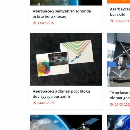
Azərbaycanı
Azerspace-2 sentyabrın sonunda
buraxıldı
orbitə buraxılacaq
08-02-201
13-09-2018
Azerspace-2 adlanan poçt bloku
"Azərkosmo
dövriyyəyə buraxılıb
xidmət gös
04-02-2019
23-05-202