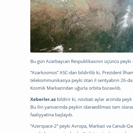
Bu gün Azərbaycan Respublikasının üçüncü peyki – 
“Azərkosmos” ASC-dən bildirilib ki, Prezident İlham
telekommunikasiya peyki ötən il sentyabrın 26-
Kosmik Mərkəzindən uğurla orbitə buraxılıb.
Xeberler.az
bildirir ki, növbəti aylar ərzində peyk
Bu ilin yanvarında peykin idarəedilməsi tam olar
fəaliyyətinə başlayıb.
“Azerspace-2” peyki Avropa, Mərkəzi və Cənub-Qərbi