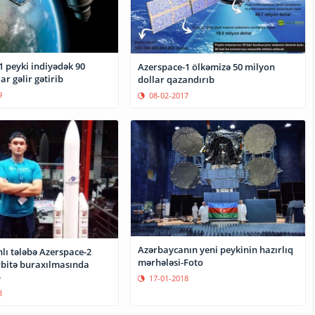
1 peyki indiyədək 90
Azerspace-1 ölkəmizə 50 milyon
ar gəlir gətirib
dollar qazandırıb
9
08-02-2017
Azərbaycanın yeni peykinin hazırlıq
lı tələbə Azerspace-2
mərhələsi-Foto
rbitə buraxılmasında
b
17-01-2018
8