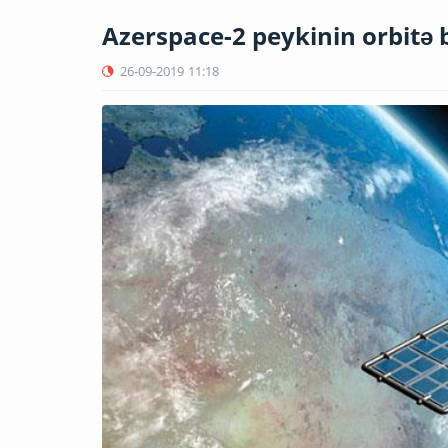
Azerspace-2 peykinin orbitə 
26-09-2019
11:18