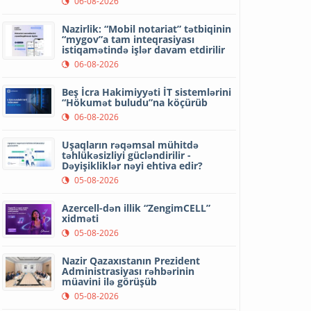
06-08-2026
Nazirlik: “Mobil notariat” tətbiqinin
“mygov”a tam inteqrasiyası
istiqamətində işlər davam etdirilir
06-08-2026
Beş İcra Hakimiyyəti İT sistemlərini
“Hökumət buludu”na köçürüb
06-08-2026
Uşaqların rəqəmsal mühitdə
təhlükəsizliyi gücləndirilir -
Dəyişikliklər nəyi ehtiva edir?
05-08-2026
Azercell-dən illik “ZengimCELL”
xidməti
05-08-2026
Nazir Qazaxıstanın Prezident
Administrasiyası rəhbərinin
müavini ilə görüşüb
05-08-2026