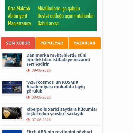
SON XƏBƏR
POPULYAR
YAZARLAR
Danimarka məktəblərdə süni
intellektdən istifadəyə nəzarəti
sərtləşdirir
08-08-2026
“Azərkosmos”un KOSMİK
Akademiyası mükafata layiq
görülüb
08-08-2026
Kiberpolis xarici saytlara hücumlar
təşkil edən şəxsləri saxlayıb
07-08-2026
Fitch ABB-nin reytinqini növbəti