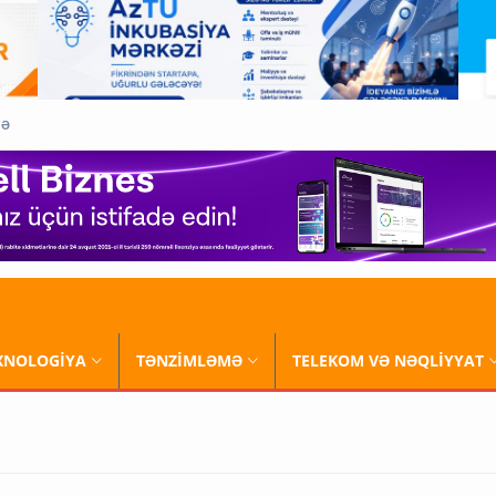
QƏ
XNOLOGİYA
TƏNZİMLƏMƏ
TELEKOM VƏ NƏQLİYYAT