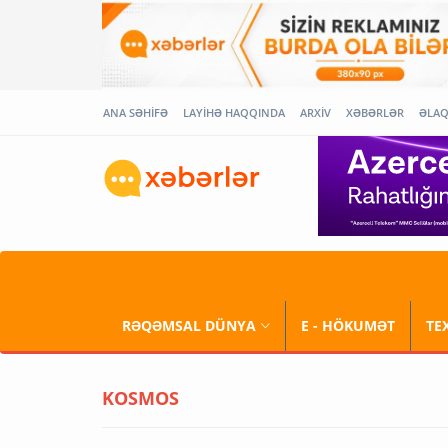
ANA SƏHİFƏ
LAYİHƏ HAQQINDA
ARXİV
XƏBƏRLƏR
ƏLA
RƏQƏMSAL DÜNYA
E - HÖKUMƏT
TE
KOSMOS