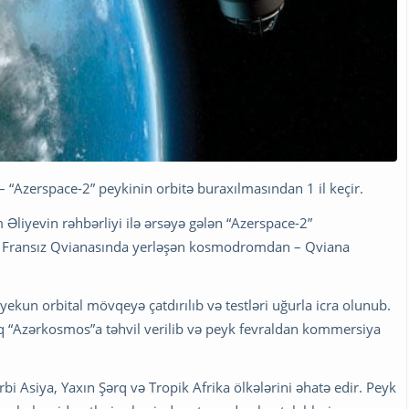
“Azerspace-2” peykinin orbitə buraxılmasından 1 il keçir.
 Əliyevin rəhbərliyi ilə ərsəyə gələn “Azerspace-2”
da Fransız Qvianasında yerləşən kosmodromdan – Qviana
 yekun orbital mövqeyə çatdırılıb və testləri uğurla icra olunub.
aq “Azərkosmos”a təhvil verilib və peyk fevraldan kommersiya
 Asiya, Yaxın Şərq və Tropik Afrika ölkələrini əhatə edir. Peyk