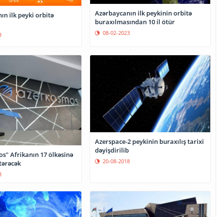
Azərbaycanın ilk peykinin orbitə
n ilk peyki orbitə
buraxılmasından 10 il ötür
08-02-2023
3
Azerspace-2 peykinin buraxılış tarixi
dəyişdirilib
s" Afrikanın 17 ölkəsinə
20-08-2018
tərəcək
3