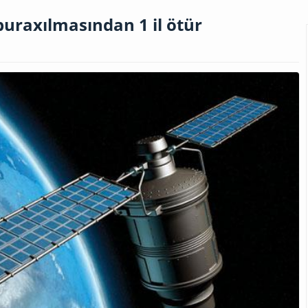
buraxılmasından 1 il ötür