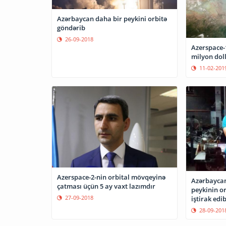
Azərbaycan daha bir peykini orbitə
göndərib
26-09-2018
Azerspace-
milyon doll
11-02-201
Azerspace-2-nin orbital mövqeyinə
Azərbaycan
çatması üçün 5 ay vaxt lazımdır
peykinin o
27-09-2018
iştirak edi
28-09-201