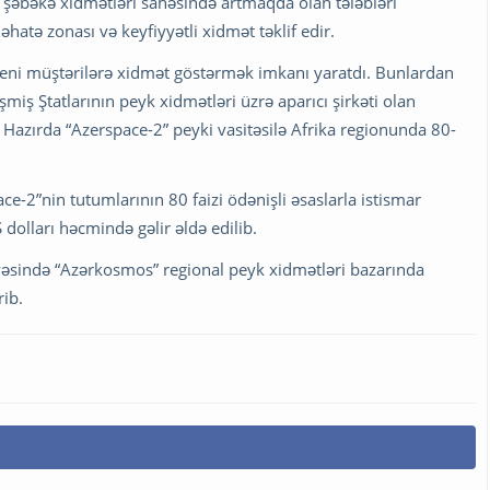
 şəbəkə xidmətləri sahəsində artmaqda olan tələbləri
hatə zonası və keyfiyyətli xidmət təklif edir.
yeni müştərilərə xidmət göstərmək imkanı yaratdı. Bunlardan
miş Ştatlarının peyk xidmətləri üzrə aparıcı şirkəti olan
r. Hazırda “Azerspace-2” peyki vasitəsilə Afrika regionunda 80-
e-2”nin tutumlarının 80 faizi ödənişli əsaslarla istismar
olları həcmində gəlir əldə edilib.
ayəsində “Azərkosmos” regional peyk xidmətləri bazarında
ib.