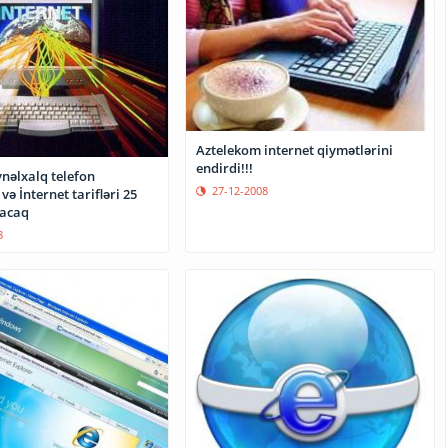
Aztelekom internet qiymətlərini
endirdi!!!
ynəlxalq telefon
27-12-2008
və İnternet tarifləri 25
lacaq
8