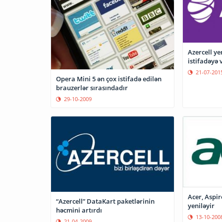
Azercell ye
istifadəyə 
21-07-201
Opera Mini 5 ən çox istifadə edilən
brauzerlər sırasındadır
29-10-2009
Acer, Aspi
“Azercell” DataKart paketlərinin
yeniləyir
həcmini artırdı
13-10-200
21-04-2009