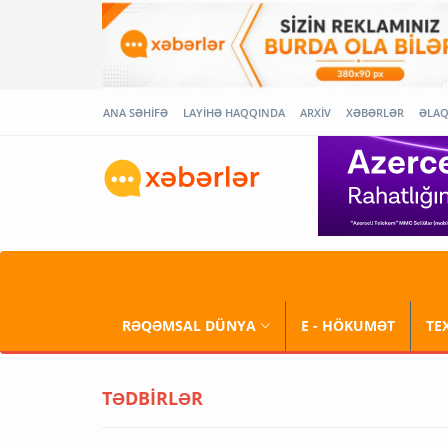
ANA SƏHİFƏ
LAYİHƏ HAQQINDA
ARXİV
XƏBƏRLƏR
ƏLA
RƏQƏMSAL DÜNYA
E - HÖKUMƏT
TE
TƏDBİRLƏR