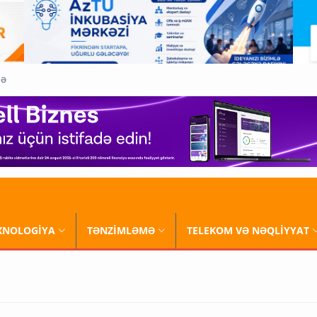
QƏ
XNOLOGİYA
TƏNZİMLƏMƏ
TELEKOM VƏ NƏQLİYYAT