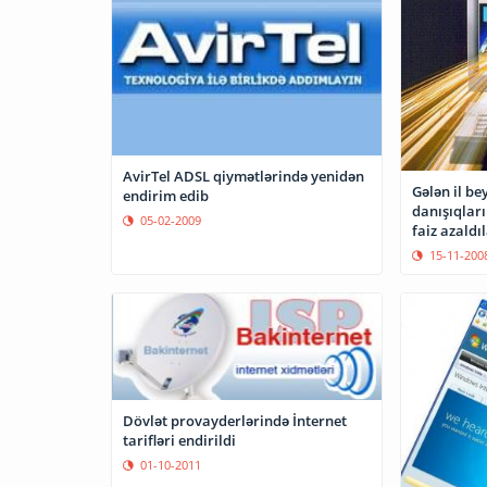
AvirTel ADSL qiymətlərində yenidən
Gələn il be
endirim edib
danışıqları 
05-02-2009
faiz azaldı
15-11-200
Dövlət provayderlərində İnternet
tarifləri endirildi
01-10-2011