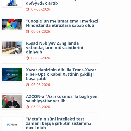
dəfəyədək artıb
07-08-2026
“Google”un məlumat emalı mərkəzi
Hindistanda etirazlara səbəb olub
06-08-2026
Rəşad Nəbiyev Zəngilanda
vətəndaşların müraciətlərini
dinləyib
06-08-2026
Xəzər dənizinin dibi ilə Trans-Xəzər
Fiber-Optik Kabel Xəttinin çəkilişi
başa çatıb
06-08-2026
AZCON-a "Azərkosmos"la bağlı yeni
səlahiyyətlər verilib
06-08-2026
“Meta”nın süni intellekti test
zamanı başqa şirkətin sisteminə
daxil olub