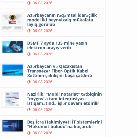
06-08-2026
Azərbaycanın rəqəmsal idarəçilik
model iki beynəlxalq mükafata
layiq görülüb
06-08-2026
DSMF 7 ayda 135 minə yaxın
elektron arayış verib
06-08-2026
Azərbaycan və Qazaxıstan
Transxəzər Fiber-Optik Kabel
Xəttinin çəkilişini başa çatdırıb
06-08-2026
Nazirlik: “Mobil notariat” tətbiqinin
“mygov”a tam inteqrasiyası
istiqamətində işlər davam etdirilir
06-08-2026
Beş İcra Hakimiyyəti İT sistemlərini
“Hökumət buludu”na köçürüb
06-08-2026