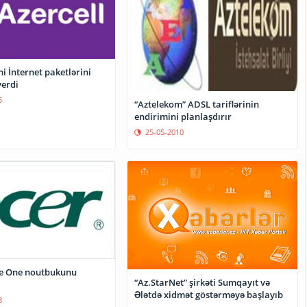
ni İnternet paketlərini
verdi
5
“Aztelekom” ADSL tariflərinin
endirimini planlaşdırır
25-05-2010
re One noutbukunu
“Az.StarNet” şirkəti Sumqayıt və
Ələtdə xidmət göstərməyə başlayıb
8