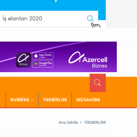
RUBRİKA
TƏDBİRLƏR
MÜSAHİBƏ
Ana Səhifə
TƏDBİRLƏR