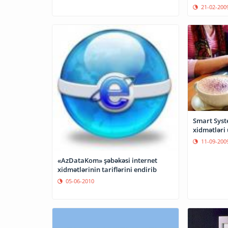
21-02-200
Smart Syste
xidmətləri 
11-09-200
«AzDataKom» şəbəkəsi internet
xidmətlərinin tariflərini endirib
05-06-2010