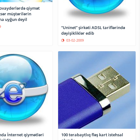
rovayderlərdə qiymət
sər müştərilərin
na uyğun deyil
9
“Uninet” şirkəti ADSL tariflərində
dəyişikliklər edib
03-02-2009
da İnternet qiymətləri
100 terabaytlıq fləş kart istehsal