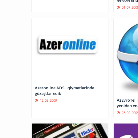
44-60% endi
01-07-200
Azeronline ADSL qiymətlərində
güzəştlər edib
AzEvroTel i
12-02-2009
yenidən end
28-02-200