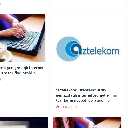
9
ms genişzolaqlı internet
üzrə tarifləri azaldıb
9
“Aztelekom” İstehsalat Birliyi
genişzolaqlı internet xidmətlərinin
tariflərini növbəti dəfə endirib
03-06-2010