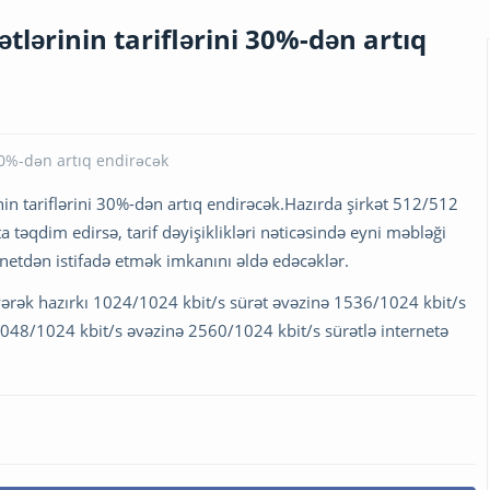
tlərinin tariflərini 30%-dən artıq
in tariflərini 30%-dən artıq endirəcək.Hazırda şirkət 512/512
a təqdim edirsə, tarif dəyişiklikləri nəticəsində eyni məbləği
rnetdən istifadə etmək imkanını əldə edəcəklər.
yərək hazırkı 1024/1024 kbit/s sürət əvəzinə 1536/1024 kbit/s
 2048/1024 kbit/s əvəzinə 2560/1024 kbit/s sürətlə internetə