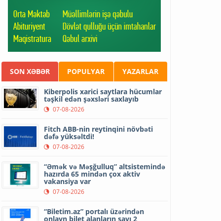
SON XƏBƏR
POPULYAR
YAZARLAR
Kiberpolis xarici saytlara hücumlar
təşkil edən şəxsləri saxlayıb
07-08-2026
Fitch ABB-nin reytinqini növbəti
dəfə yüksəltdi!
07-08-2026
“Əmək və Məşğulluq” altsistemində
hazırda 65 mindən çox aktiv
vakansiya var
07-08-2026
“Biletim.az” portalı üzərindən
onlayn bilet alanların sayı 2