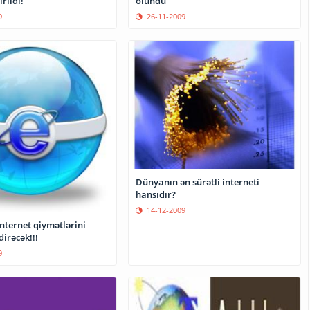
rildi!
olundu
9
26-11-2009
Dünyanın ən sürətli interneti
hansıdır?
14-12-2009
nternet qiymətlərini
irəcək!!!
9