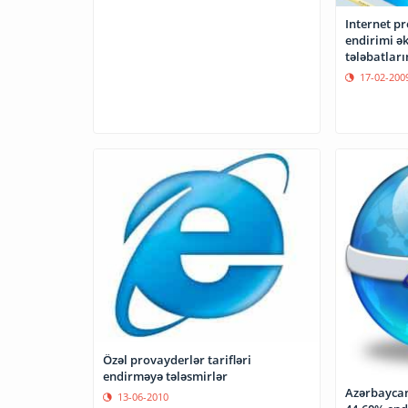
Internet p
endirimi ək
tələbatları
17-02-200
Özəl provayderlər tarifləri
endirməyə tələsmirlər
Azərbaycan
13-06-2010