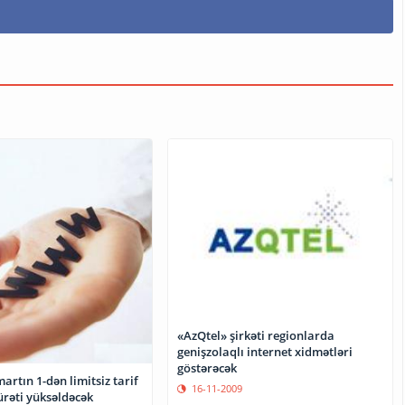
«AzQtel» şirkəti regionlarda
genişzolaqlı internet xidmətləri
göstərəcək
artın 1-dən limitsiz tarif
16-11-2009
ürəti yüksəldəcək