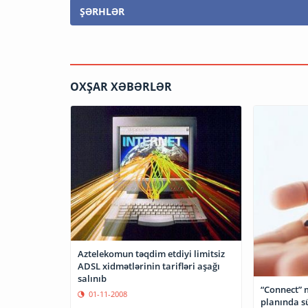
ŞƏRHLƏR
OXŞAR XƏBƏRLƏR
Aztelekomun təqdim etdiyi limitsiz
ADSL xidmətlərinin tarifləri aşağı
salınıb
“Connect” m
01-11-2008
planında s