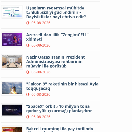
Uşaqların rəqəmsal mühitdə
təhlükəsizliyi gücləndirilir -
Dəyişikliklər nəyi ehtiva edir?
05-08-2026
Azercell-dən illik “ZengimCELL”
xidməti
05-08-2026
Nazir Qazaxıstanın Prezident
Administrasiyası rəhbərinin
müavini ilə görüşüb
05-08-2026
"Falcon 9" raketinin bir hissəsi Ayla
toqquşacaq
05-08-2026
“SpaceX” orbitə 10 milyon tona
qədər yük çıxarmağı planlaşdırır
05-08-2026
Bakcell rouminqi ilə yay tətilində