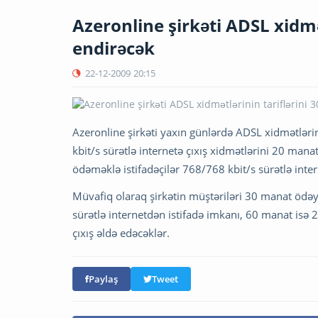
Azeronline şirkəti ADSL xidmə
endirəcək
22-12-2009
20:15
Azeronline şirkəti yaxın günlərdə ADSL xidmətlərin
kbit/s sürətlə internetə çıxış xidmətlərini 20 manat
ödəməklə istifadəçilər 768/768 kbit/s sürətlə inte
Müvafiq olaraq şirkətin müştəriləri 30 manat ödə
sürətlə internetdən istifadə imkanı, 60 manat isə
çıxış əldə edəcəklər.
Paylaş
Tweet