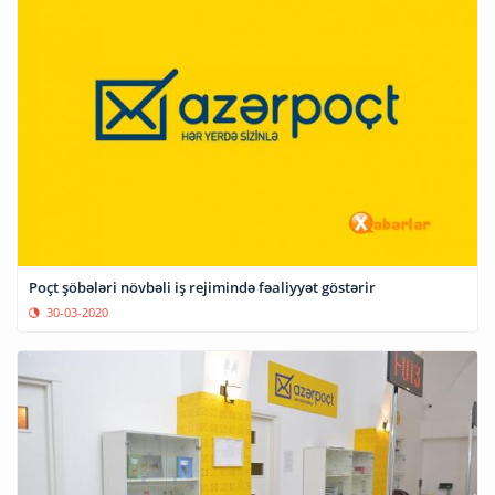
Poçt şöbələri növbəli iş rejimində fəaliyyət göstərir
30-03-2020