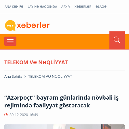
ANA SƏHİFƏ
LAYİHƏ HAQQINDA
ARXİV
XƏBƏRLƏR
ƏLAQƏ
TELEKOM VƏ NƏQLİYYAT
Ana Səhifə
TELEKOM VƏ NƏQLİYYAT
“Azərpoçt” bayram günlərində növbəli iş
rejimində fəaliyyət göstərəcək
30-12-2020
16:49