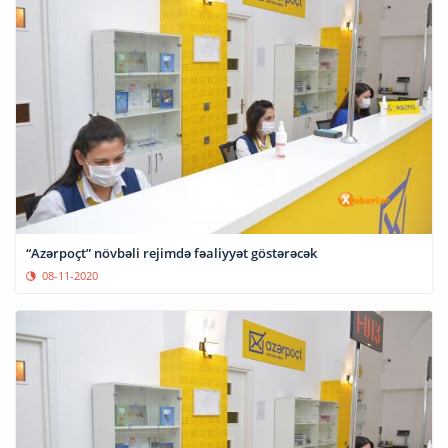
“Azərpoçt” növbəli rejimdə fəaliyyət göstərəcək
08-11-2020