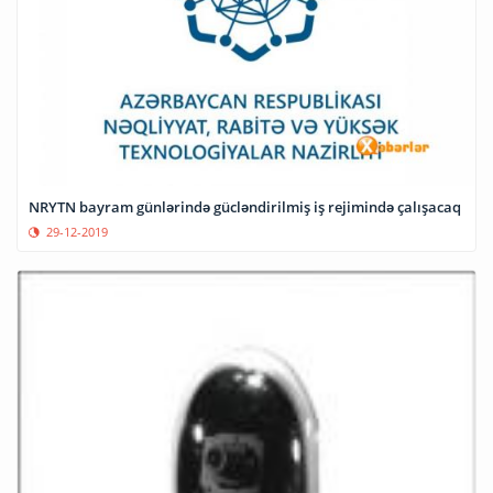
NRYTN bayram günlərində gücləndirilmiş iş rejimində çalışacaq
29-12-2019