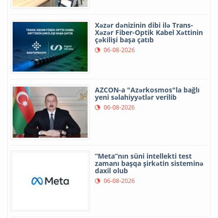
Xəzər dənizinin dibi ilə Trans-
Xəzər Fiber-Optik Kabel Xəttinin
çəkilişi başa çatıb
06-08-2026
AZCON-a "Azərkosmos"la bağlı
yeni səlahiyyətlər verilib
06-08-2026
“Meta”nın süni intellekti test
zamanı başqa şirkətin sisteminə
daxil olub
06-08-2026