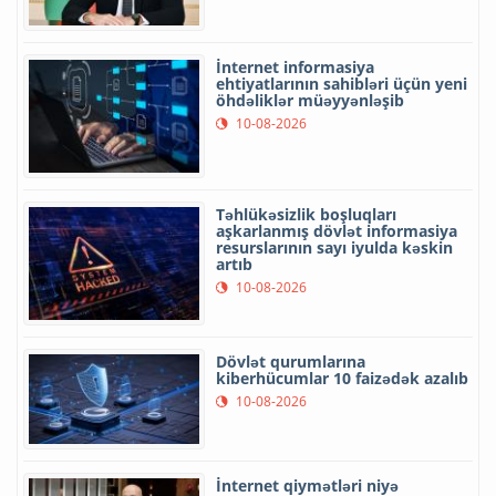
İnternet informasiya
ehtiyatlarının sahibləri üçün yeni
öhdəliklər müəyyənləşib
10-08-2026
Təhlükəsizlik boşluqları
aşkarlanmış dövlət informasiya
resurslarının sayı iyulda kəskin
artıb
10-08-2026
Dövlət qurumlarına
kiberhücumlar 10 faizədək azalıb
10-08-2026
İnternet qiymətləri niyə