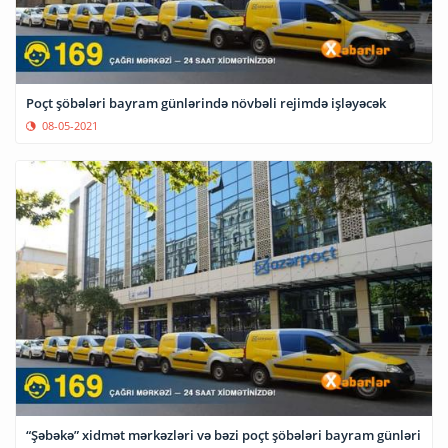
Poçt şöbələri bayram günlərində növbəli rejimdə işləyəcək
08-05-2021
“Şəbəkə” xidmət mərkəzləri və bəzi poçt şöbələri bayram günləri