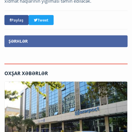
xidmət haqlarının yığılması təmin ediləcək.
Paylaş
Tweet
ŞƏRHLƏR
OXŞAR XƏBƏRLƏR