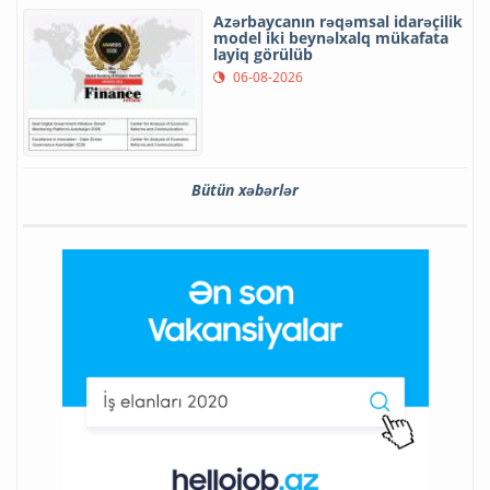
Azərbaycanın rəqəmsal idarəçilik
model iki beynəlxalq mükafata
layiq görülüb
06-08-2026
Bütün xəbərlər