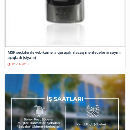
MSK seçkilərdə veb-kamera quraşdırılacaq məntəqələrin sayını
açıqladı (siyahı)
01-11-2010