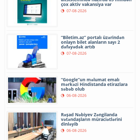
çox aktiv vakansiya var
07-08-2026
“Biletim.az” portalı üzərindən
onlayn bilet alanların sayı 2
dəfəyədək artıb
07-08-2026
“Google”un məlumat emalı
mərkəzi Hindistanda etirazlara
səbəb olub
06-08-2026
Rəşad Nəbiyev Zəngilanda
vətəndaşların müraciətlərini
dinləyib
06-08-2026