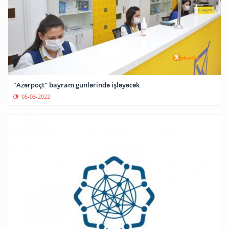
"Azərpoçt" bayram günlərində işləyəcək
05-03-2022