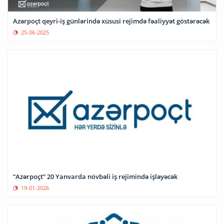
Azərpoçt qeyri-iş günlərində xüsusi rejimdə fəaliyyət göstərəcək
25-06-2025
“Azərpoçt” 20 Yanvarda növbəli iş rejimində işləyəcək
19-01-2026