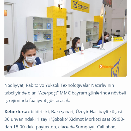
Nəqliyyat, Rabitə və Yüksək Texnologiyalar Nazirliyinin
tabeliyində olan “Azərpoçt” MMC bayram günlərində növbəli
iş rejimində fəaliyyət göstərəcək.
Xeberler.az
bildirir ki, Bakı şəhəri, Üzeyir Hacıbəyli küçəsi
36 ünvanındakı 1 saylı “Şəbəkə” Xidmət Mərkəzi saat 09:00-
dan 18:00-dək, paytaxtda, eləcə də Sumqayıt, Cəlilabad,