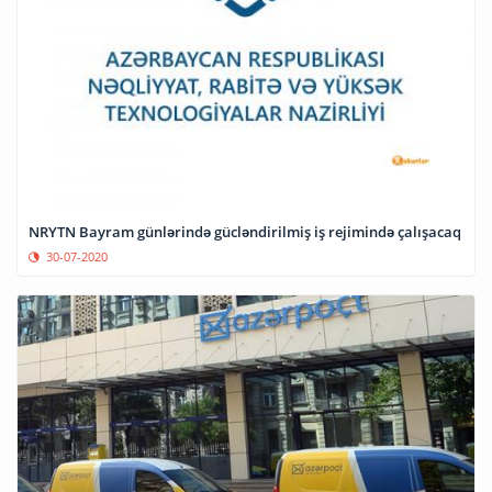
NRYTN Bayram günlərində gücləndirilmiş iş rejimində çalışacaq
30-07-2020