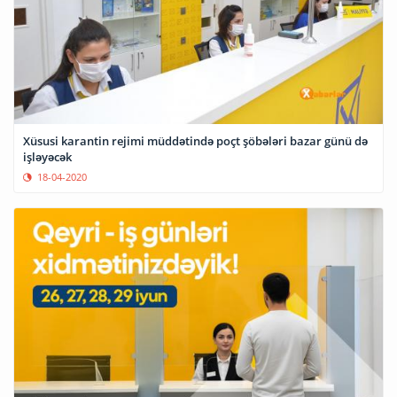
Xüsusi karantin rejimi müddətində poçt şöbələri bazar günü də
işləyəcək
18-04-2020