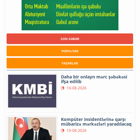
SON XƏBƏR
POPULYAR
YAZARLAR
Daha bir onlayn mərc şəbəkəsi
ifşa edilib
10-08-2026
Kompüter insidentlərinə qarşı
mübarizə mərkəzləri yaradılacaq
10-08-2026