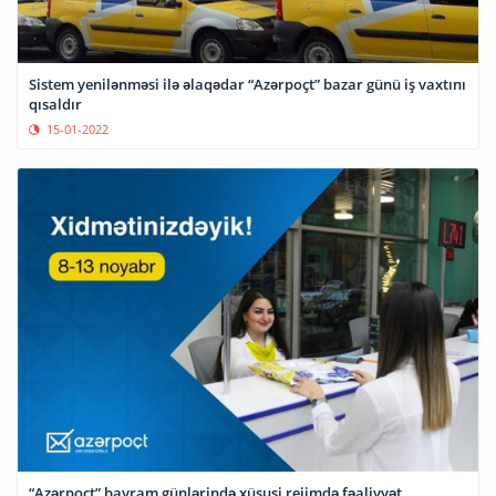
Sistem yenilənməsi ilə əlaqədar “Azərpoçt” bazar günü iş vaxtını
qısaldır
15-01-2022
“Azərpoçt” bayram günlərində xüsusi rejimdə fəaliyyət