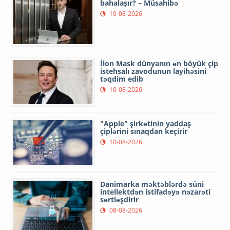
bahalaşır? – Müsahibə
10-08-2026
İlon Mask dünyanın ən böyük çip
istehsalı zavodunun layihəsini
təqdim edib
10-08-2026
"Apple" şirkətinin yaddaş
çiplərini sınaqdan keçirir
10-08-2026
Danimarka məktəblərdə süni
intellektdən istifadəyə nəzarəti
sərtləşdirir
08-08-2026