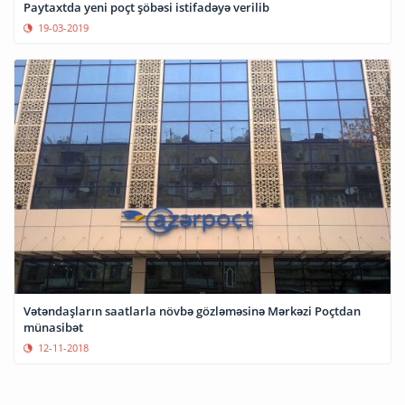
Paytaxtda yeni poçt şöbəsi istifadəyə verilib
19-03-2019
Vətəndaşların saatlarla növbə gözləməsinə Mərkəzi Poçtdan
münasibət
12-11-2018