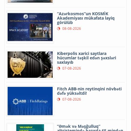
“Azərkosmos”un KOSMİK
Akademiyası mükafata layiq
görülüb
08-08-2026
Kiberpolis xarici saytlara
hücumlar təşkil edən şəxsləri
saxlayıb
07-08-2026
Fitch ABB-nin reytinqini növbəti
dəfə yüksəltdi!
07-08-2026
“Əmək və Məşğulluq”
altsistemində hazırda 65 mindən