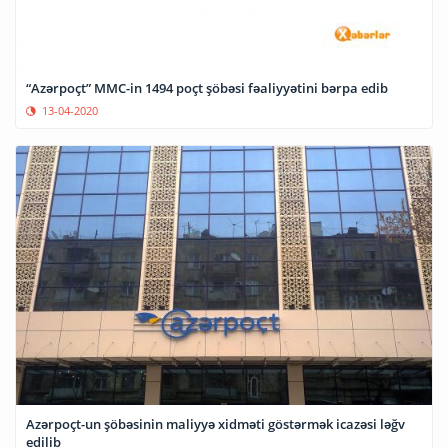
“Azərpoçt” MMC-in 1494 poçt şöbəsi fəaliyyətini bərpa edib
13-04-2020
Azərpoçt-un şöbəsinin maliyyə xidməti göstərmək icazəsi ləğv
edilib