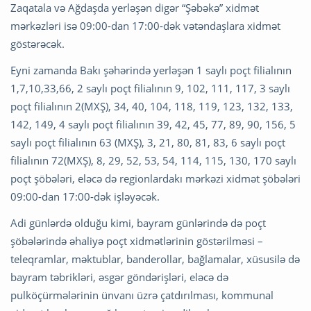
Zaqatala və Ağdaşda yerləşən digər “Şəbəkə” xidmət
mərkəzləri isə 09:00-dan 17:00-dək vətəndaşlara xidmət
göstərəcək.
Eyni zamanda Bakı şəhərində yerləşən 1 saylı poçt filialının
1,7,10,33,66, 2 saylı poçt filialının 9, 102, 111, 117, 3 saylı
poçt filialının 2(MXŞ), 34, 40, 104, 118, 119, 123, 132, 133,
142, 149, 4 saylı poçt filialının 39, 42, 45, 77, 89, 90, 156, 5
saylı poçt filialının 63 (MXŞ), 3, 21, 80, 81, 83, 6 saylı poçt
filialının 72(MXŞ), 8, 29, 52, 53, 54, 114, 115, 130, 170 saylı
poçt şöbələri, eləcə də regionlardakı mərkəzi xidmət şöbələri
09:00-dan 17:00-dək işləyəcək.
Adi günlərdə olduğu kimi, bayram günlərində də poçt
şöbələrində əhaliyə poçt xidmətlərinin göstərilməsi –
teleqramlar, məktublar, banderollar, bağlamalar, xüsusilə də
bayram təbrikləri, əsgər göndərişləri, eləcə də
pulköçürmələrinin ünvanı üzrə çatdırılması, kommunal