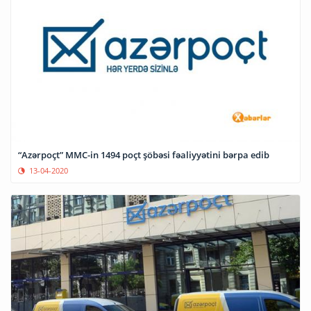
“Azərpoçt” MMC-in 1494 poçt şöbəsi fəaliyyətini bərpa edib
13-04-2020