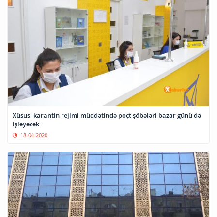
Xüsusi karantin rejimi müddətində poçt şöbələri bazar günü də
işləyəcək
18-04-2020