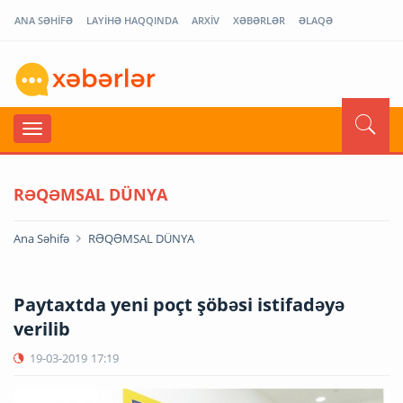
ANA SƏHİFƏ
LAYİHƏ HAQQINDA
ARXİV
XƏBƏRLƏR
ƏLAQƏ
RƏQƏMSAL DÜNYA
Ana Səhifə
RƏQƏMSAL DÜNYA
Paytaxtda yeni poçt şöbəsi istifadəyə
verilib
19-03-2019
17:19