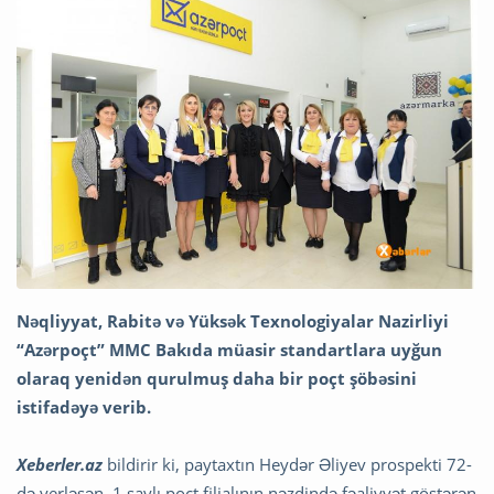
Nəqliyyat, Rabitə və Yüksək Texnologiyalar Nazirliyi
“Azərpoçt” MMC Bakıda müasir standartlara uyğun
olaraq yenidən qurulmuş daha bir poçt şöbəsini
istifadəyə verib.
Xeberler.az
bildirir ki, paytaxtın Heydər Əliyev prospekti 72-
də yerləşən, 1 saylı poçt filialının nəzdində fəaliyyət göstərən