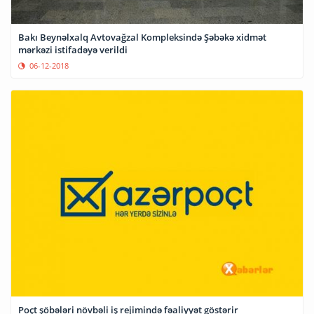
Bakı Beynəlxalq Avtovağzal Kompleksində Şəbəkə xidmət
mərkəzi istifadəyə verildi
06-12-2018
Poçt şöbələri növbəli iş rejimində fəaliyyət göstərir