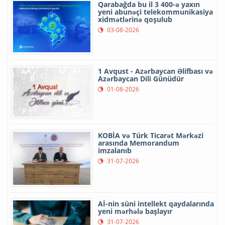
Qarabağda bu il 3 400-ə yaxın
yeni abunəçi telekommunikasiya
xidmətlərinə qoşulub
03-08-2026
1 Avqust - Azərbaycan Əlifbası və
Azərbaycan Dili Günüdür
01-08-2026
KOBİA və Türk Ticarət Mərkəzi
arasında Memorandum
imzalanıb
31-07-2026
Aİ-nin süni intellekt qaydalarında
yeni mərhələ başlayır
31-07-2026