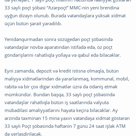
33 saylı poçt şöbəsi “Azərpoçt” MMC-nin yeni brendinə
uyğun dizayn olunub. Burada vətəndaşlara yüksək xidmət
üçün bütün şərait yaradılıb.
Yenidənqurmadan sonra sözügedən poçt şöbəsində
vətəndaşlar növbə aparatından istifadə edə, öz poçt
göndərişlərini rahatlıqla yollaya və qəbul edə biləcəklər.
Eyni zamanda, depozit və kredit istisna olmaqla, bütün
maliyyə xidmətlərindən də yararlanmaq, kommunal, mobil,
rabitə və bir çox digər xidmətlər üzrə də ödəniş etmək
mümkündür. Bundan başqa, 33 saylı poçt şöbəsində
vətəndaşlar rahatlıqla bütün iş saatlarında valyuta
mübadiləsi əməliyyatlarını həyata keçirə biləcəklər. Ay
ərzində təxminən 15 minə yaxın vətəndaşa xidmət göstərən
33 saylı Poçt şöbəsində həftənin 7 günü 24 saat işlək ATM
də yerləşdiriləcək.