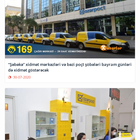
“Şəbəkə” xidmət mərkəzləri və bəzi poçt şöbələri bayram günləri
də xidmət göstərəcək
30-07-2020