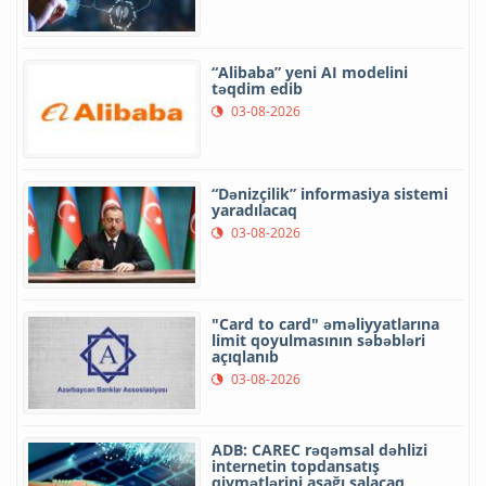
“Alibaba” yeni AI modelini
təqdim edib
03-08-2026
“Dənizçilik” informasiya sistemi
yaradılacaq
03-08-2026
"Card to card" əməliyyatlarına
limit qoyulmasının səbəbləri
açıqlanıb
03-08-2026
ADB: CAREC rəqəmsal dəhlizi
internetin topdansatış
qiymətlərini aşağı salacaq