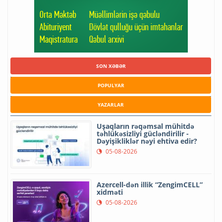
SON XƏBƏR
POPULYAR
YAZARLAR
Uşaqların rəqəmsal mühitdə
təhlükəsizliyi gücləndirilir -
Dəyişikliklər nəyi ehtiva edir?
05-08-2026
Azercell-dən illik “ZengimCELL”
xidməti
05-08-2026