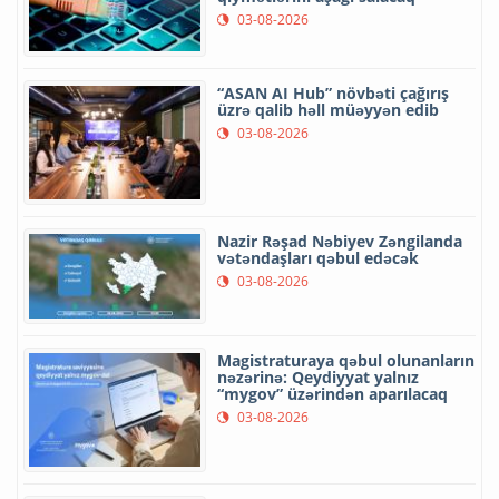
03-08-2026
“ASAN AI Hub” növbəti çağırış
üzrə qalib həll müəyyən edib
03-08-2026
Nazir Rəşad Nəbiyev Zəngilanda
vətəndaşları qəbul edəcək
03-08-2026
Magistraturaya qəbul olunanların
nəzərinə: Qeydiyyat yalnız
“mygov” üzərindən aparılacaq
03-08-2026