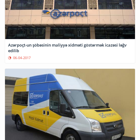
Azərpoçt-un şöbəsinin maliyyə xidməti göstərmək icazəsi ləğv
edilib
06-04-2017