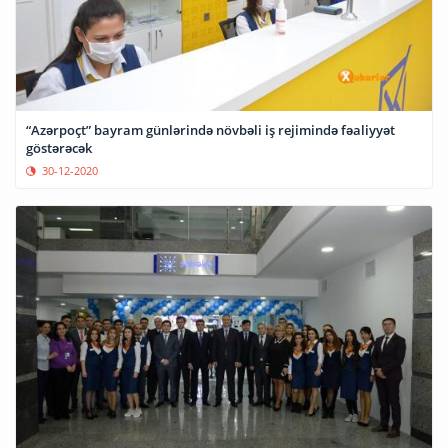
“Azərpoçt” bayram günlərində növbəli iş rejimində fəaliyyət
göstərəcək
30-12-2020