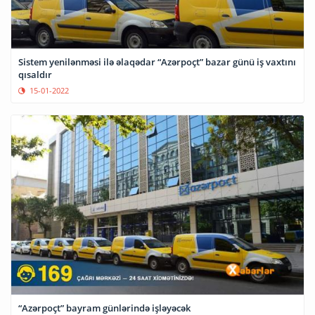
Sistem yenilənməsi ilə əlaqədar “Azərpoçt” bazar günü iş vaxtını
qısaldır
15-01-2022
“Azərpoçt” bayram günlərində işləyəcək