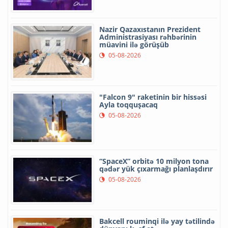
Nazir Qazaxıstanın Prezident
Administrasiyası rəhbərinin
müavini ilə görüşüb
05-08-2026
"Falcon 9" raketinin bir hissəsi
Ayla toqquşacaq
05-08-2026
“SpaceX” orbitə 10 milyon tona
qədər yük çıxarmağı planlaşdırır
05-08-2026
Bakcell rouminqi ilə yay tətilində