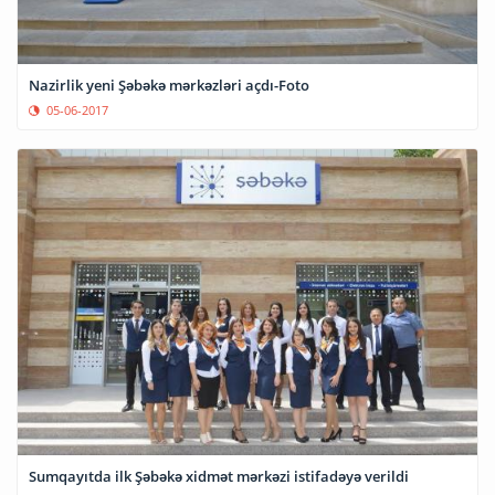
Nazirlik yeni Şəbəkə mərkəzləri açdı-Foto
05-06-2017
Sumqayıtda ilk Şəbəkə xidmət mərkəzi istifadəyə verildi