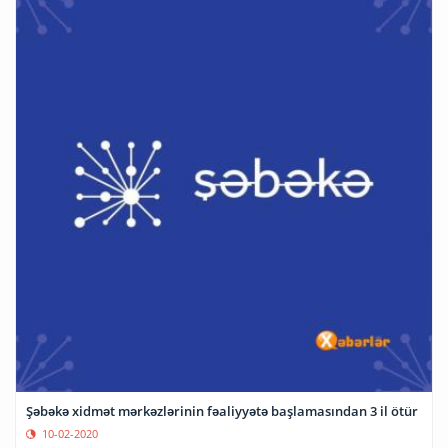
Şəbəkə xidmət mərkəzlərinin fəaliyyətə başlamasından 3 il ötür
10-02-2020