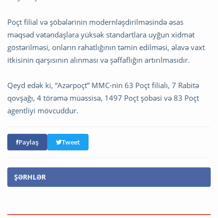
Poçt filial və şöbələrinin modernləşdirilməsində əsas
məqsəd vətəndaşlara yüksək standartlara uyğun xidmət
göstərilməsi, onların rahatlığının təmin edilməsi, əlavə vaxt
itkisinin qarşısının alınması və şəffaflığın artırılmasıdır.
Qeyd edək ki, “Azərpoçt” MMC-nin 63 Poçt filialı, 7 Rabitə
qovşağı, 4 törəmə müəssisə, 1497 Poçt şöbəsi və 83 Poçt
agentliyi mövcuddur.
Paylaş
Tweet
ŞƏRHLƏR