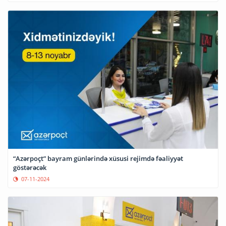
“Azərpoçt” bayram günlərində xüsusi rejimdə fəaliyyət
göstərəcək
07-11-2024