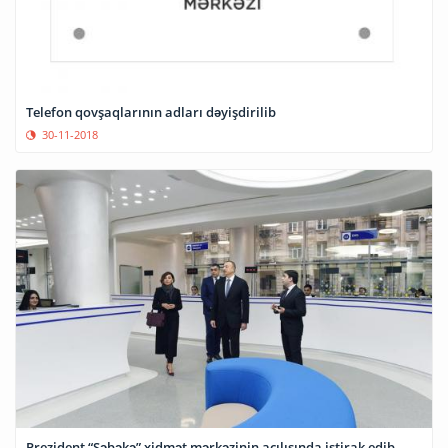
Telefon qovşaqlarının adları dəyişdirilib
30-11-2018
Prezident “Şəbəkə” xidmət mərkəzinin açılışında iştirak edib-