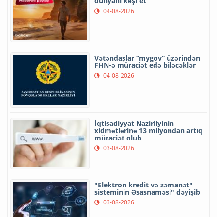
dünyanı kəşf et
04-08-2026
Vətəndaşlar “mygov” üzərindən
FHN-ə müraciət edə biləcəklər
04-08-2026
İqtisadiyyat Nazirliyinin
xidmətlərinə 13 milyondan artıq
müraciət olub
03-08-2026
"Elektron kredit və zəmanət"
sisteminin Əsasnaməsi" dəyişib
03-08-2026