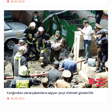
26-07-2018
Yanğından zərərçəkənlərə səyyar poçt xidməti göstərilib
26-05-2015