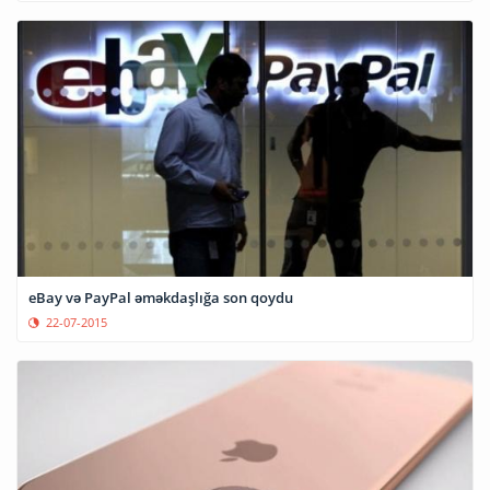
eBay və PayPal əməkdaşlığa son qoydu
22-07-2015