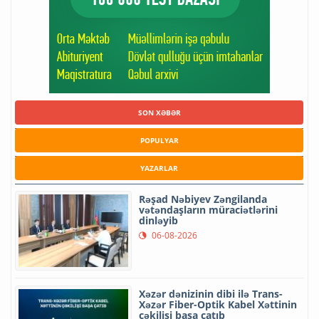
SON XƏBƏR
POPULYAR
YAZARLAR
Rəşad Nəbiyev Zəngilanda
vətəndaşların müraciətlərini
dinləyib
06-08-2026
Xəzər dənizinin dibi ilə Trans-
Xəzər Fiber-Optik Kabel Xəttinin
çəkilişi başa çatıb