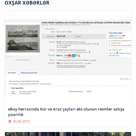
OXŞAR XƏBƏRLƏR
eBay hərracında Kür və Araz çayları əks olunan rəsmlər satışa
çıxarılıb
30-05-2015