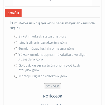
SORĞU
İT mütəxəssislər iş yerlərini hansı meyarlar əsasında
seçir ?
Şirkətin yüksək statusuna görə
İşin, layihənin xarakterinə görə
Əmək müqaviləsinin olmasına görə
Yüksək əmək haqqına, mükafatlara və digər
güzəştlərə görə
Gələcək karyerası üçün əhəmiyyət kəsb
etdiyinə görə
Maraqlı, işgüzar kollektivə görə
NƏTİCƏLƏR