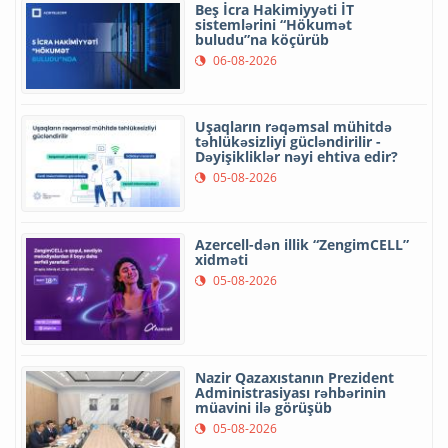
Beş İcra Hakimiyyəti İT
sistemlərini “Hökumət
buludu”na köçürüb
06-08-2026
Uşaqların rəqəmsal mühitdə
təhlükəsizliyi gücləndirilir -
Dəyişikliklər nəyi ehtiva edir?
05-08-2026
Azercell-dən illik “ZengimCELL”
xidməti
05-08-2026
Nazir Qazaxıstanın Prezident
Administrasiyası rəhbərinin
müavini ilə görüşüb
05-08-2026