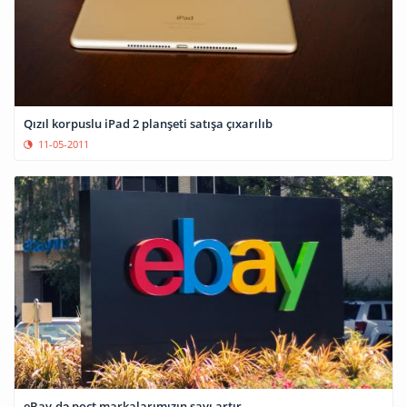
Qızıl korpuslu iPad 2 planşeti satışa çıxarılıb
11-05-2011
eBay-də poçt markalarımızın sayı artır