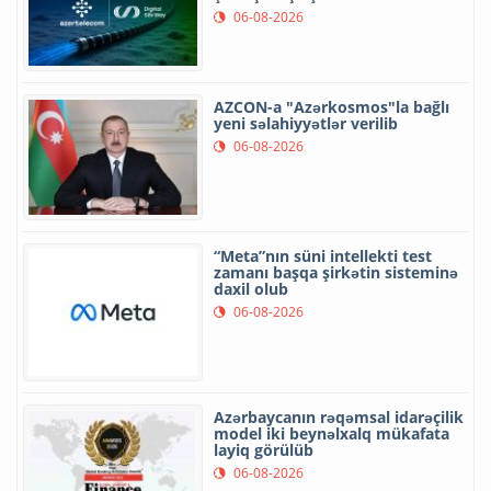
06-08-2026
AZCON-a "Azərkosmos"la bağlı
yeni səlahiyyətlər verilib
06-08-2026
“Meta”nın süni intellekti test
zamanı başqa şirkətin sisteminə
daxil olub
06-08-2026
Azərbaycanın rəqəmsal idarəçilik
model iki beynəlxalq mükafata
layiq görülüb
06-08-2026