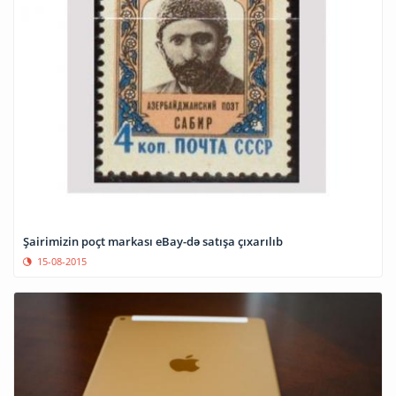
Şairimizin poçt markası eBay-də satışa çıxarılıb
15-08-2015