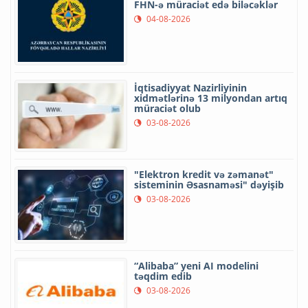
FHN-ə müraciət edə biləcəklər
04-08-2026
İqtisadiyyat Nazirliyinin
xidmətlərinə 13 milyondan artıq
müraciət olub
03-08-2026
"Elektron kredit və zəmanət"
sisteminin Əsasnaməsi" dəyişib
03-08-2026
“Alibaba” yeni AI modelini
təqdim edib
03-08-2026