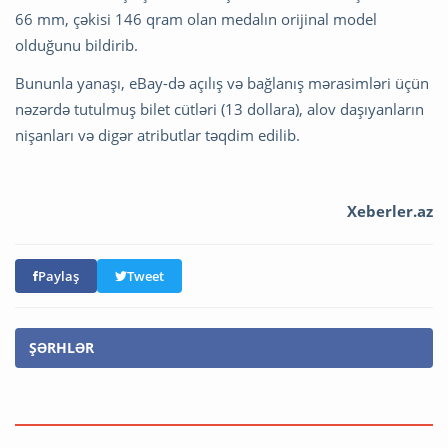
66 mm, çəkisi 146 qram olan medalın orijinal model
olduğunu bildirib.
Bununla yanaşı, eBay-də açılış və bağlanış mərasimləri üçün
nəzərdə tutulmuş bilet cütləri (13 dollara), alov daşıyanların
nişanları və digər atributlar təqdim edilib.
Xeberler.az
Paylaş
Tweet
ŞƏRHLƏR