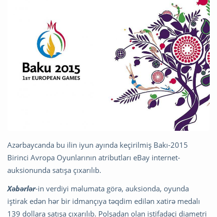
Azərbaycanda bu ilin iyun ayında keçirilmiş Bakı-2015
Birinci Avropa Oyunlarının atributları eBay internet-
auksionunda satışa çıxarılıb.
Xəbərlər
-in verdiyi məlumata görə, auksionda, oyunda
iştirak edən hər bir idmançıya təqdim edilən xatirə medalı
139 dollara satışa çıxarılıb. Polşadan olan istifadəçi diametri