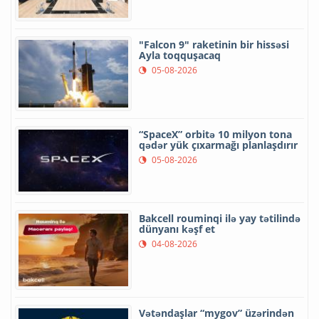
"Falcon 9" raketinin bir hissəsi
Ayla toqquşacaq
05-08-2026
“SpaceX” orbitə 10 milyon tona
qədər yük çıxarmağı planlaşdırır
05-08-2026
Bakcell rouminqi ilə yay tətilində
dünyanı kəşf et
04-08-2026
Vətəndaşlar “mygov” üzərindən