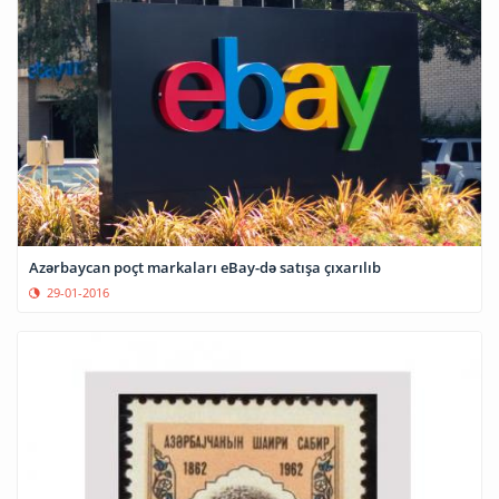
Azərbaycan poçt markaları eBay-də satışa çıxarılıb
29-01-2016