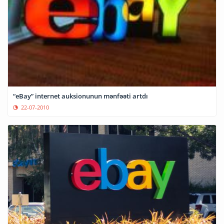
“eBay” internet auksionunun mənfəəti artdı
22-07-2010