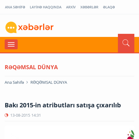
ANA SƏHİFƏ
LAYİHƏ HAQQINDA
ARXİV
XƏBƏRLƏR
ƏLAQƏ
RƏQƏMSAL DÜNYA
Ana Səhifə
RƏQƏMSAL DÜNYA
Bakı 2015-in atributları satışa çıxarılıb
13-08-2015
14:31