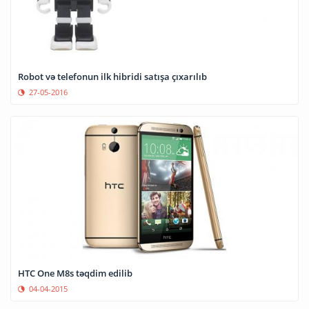
Robot və telefonun ilk hibridi satışa çıxarılıb
27-05-2016
HTC One M8s təqdim edilib
04-04-2015