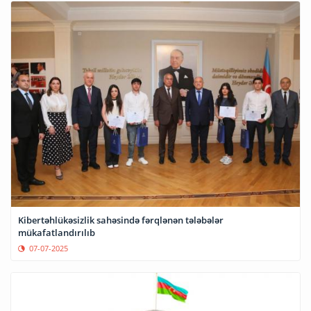
Kibertəhlükəsizlik sahəsində fərqlənən tələbələr
mükafatlandırılıb
07-07-2025