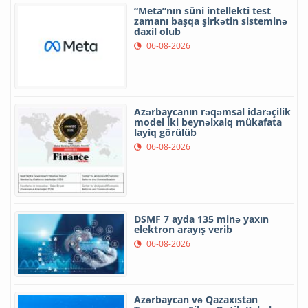
“Meta”nın süni intellekti test
zamanı başqa şirkətin sisteminə
daxil olub
06-08-2026
Azərbaycanın rəqəmsal idarəçilik
model iki beynəlxalq mükafata
layiq görülüb
06-08-2026
DSMF 7 ayda 135 minə yaxın
elektron arayış verib
06-08-2026
Azərbaycan və Qazaxıstan