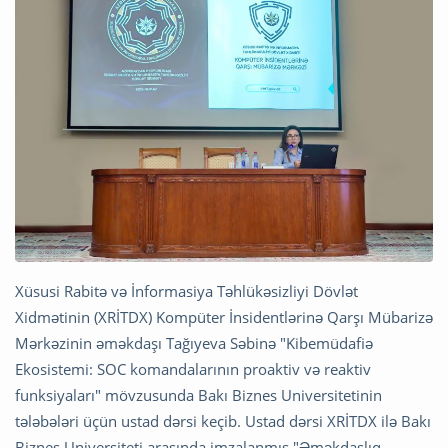
Xüsusi Rabitə və İnformasiya Təhlükəsizliyi Dövlət
Xidmətinin (XRİTDX) Kompüter İnsidentlərinə Qarşı Mübarizə
Mərkəzinin əməkdaşı Tağıyeva Səbinə "Kibemüdafiə
Ekosistemi: SOC komandalarının proaktiv və reaktiv
funksiyaları" mövzusunda Bakı Biznes Universitetinin
tələbələri üçün ustad dərsi keçib. Ustad dərsi XRİTDX ilə Bakı
Biznes Universiteti arasında imzalanmış "Əməkdaşlıq