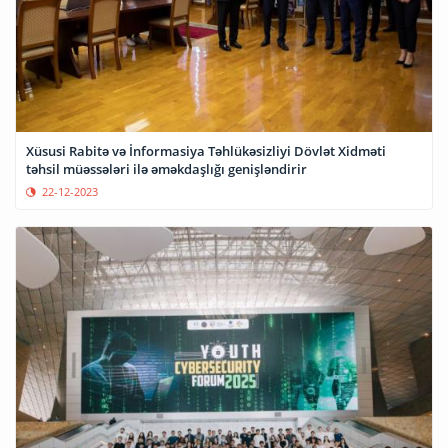
Xüsusi Rabitə və İnformasiya Təhlükəsizliyi Dövlət Xidməti
təhsil müəssələri ilə əməkdaşlığı genişləndirir
22-12-2023