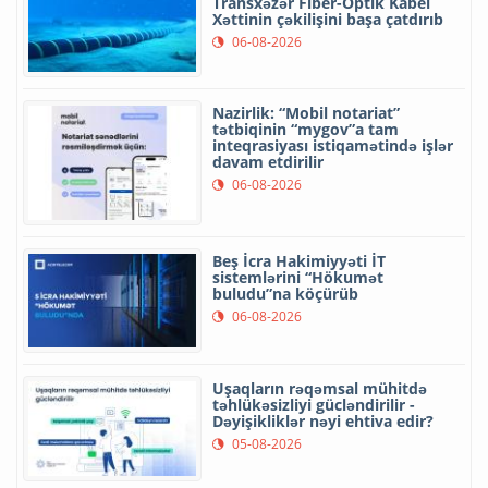
Transxəzər Fiber-Optik Kabel
Xəttinin çəkilişini başa çatdırıb
06-08-2026
Nazirlik: “Mobil notariat”
tətbiqinin “mygov”a tam
inteqrasiyası istiqamətində işlər
davam etdirilir
06-08-2026
Beş İcra Hakimiyyəti İT
sistemlərini “Hökumət
buludu”na köçürüb
06-08-2026
Uşaqların rəqəmsal mühitdə
təhlükəsizliyi gücləndirilir -
Dəyişikliklər nəyi ehtiva edir?
05-08-2026