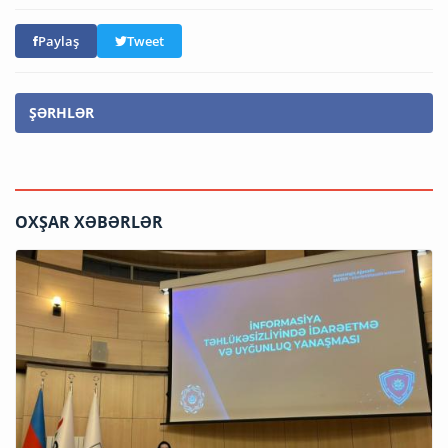
Paylaş
Tweet
ŞƏRHLƏR
OXŞAR XƏBƏRLƏR