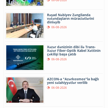
06-08-2026
Rəşad Nəbiyev Zəngilanda
vətəndaşların müraciətlərini
dinləyib
06-08-2026
Xəzər dənizinin dibi ilə Trans-
Xəzər Fiber-Optik Kabel Xəttinin
çəkilişi başa çatıb
06-08-2026
AZCON-a "Azərkosmos"la bağlı
yeni səlahiyyətlər verilib
06-08-2026