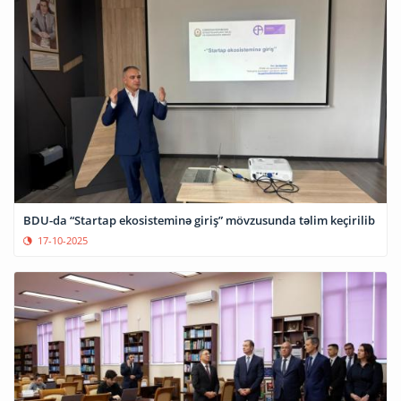
BDU-da “Startap ekosisteminə giriş” mövzusunda təlim keçirilib
17-10-2025