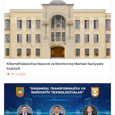
Kibertəhlükəsizliyə Nəzarət və Monitorinq Mərkəzi fəaliyyətə
başlayıb
29-12-2025