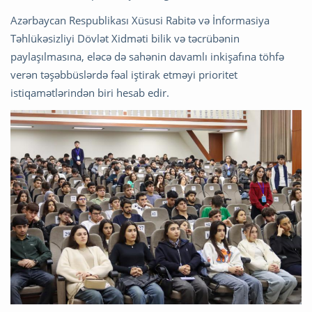
Azərbaycan Respublikası Xüsusi Rabitə və İnformasiya
Təhlükəsizliyi Dövlət Xidməti bilik və təcrübənin
paylaşılmasına, eləcə də sahənin davamlı inkişafına töhfə
verən təşəbbüslərdə fəal iştirak etməyi prioritet
istiqamətlərindən biri hesab edir.