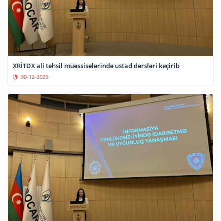
XRİTDX ali təhsil müəssisələrində ustad dərsləri keçirib
30-12-2025