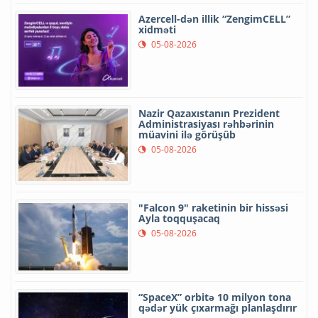
Azercell-dən illik “ZengimCELL”
xidməti
05-08-2026
Nazir Qazaxıstanın Prezident
Administrasiyası rəhbərinin
müavini ilə görüşüb
05-08-2026
"Falcon 9" raketinin bir hissəsi
Ayla toqquşacaq
05-08-2026
“SpaceX” orbitə 10 milyon tona
qədər yük çıxarmağı planlaşdırır