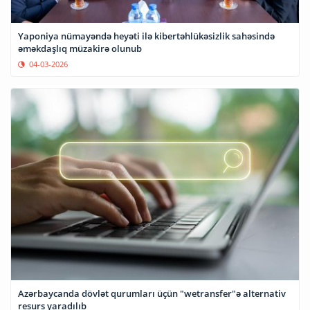
Yaponiya nümayəndə heyəti ilə kibertəhlükəsizlik sahəsində
əməkdaşlıq müzakirə olunub
04-03-2026
Azərbaycanda dövlət qurumları üçün "wetransfer"ə alternativ
resurs yaradılıb