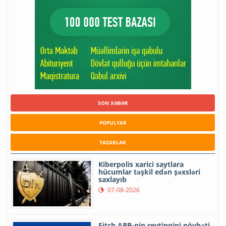
SON XƏBƏR
POPULYAR
YAZARLAR
Kiberpolis xarici saytlara
hücumlar təşkil edən şəxsləri
saxlayıb
07-08-2026
Fitch ABB-nin reytinqini növbəti