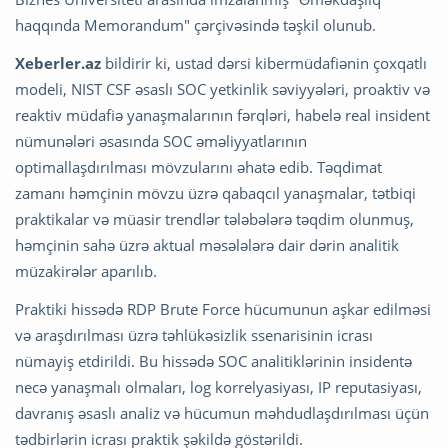
haqqında Memorandum" çərçivəsində təşkil olunub.
Xeberler.az
bildirir ki, ustad dərsi kibermüdafiənin çoxqatlı
modeli, NIST CSF əsaslı SOC yetkinlik səviyyələri, proaktiv və
reaktiv müdafiə yanaşmalarının fərqləri, habelə real insident
nümunələri əsasında SOC əməliyyatlarının
optimallaşdırılması mövzularını əhatə edib. Təqdimat
zamanı həmçinin mövzu üzrə qabaqcıl yanaşmalar, tətbiqi
praktikalar və müasir trendlər tələbələrə təqdim olunmuş,
həmçinin sahə üzrə aktual məsələlərə dair dərin analitik
müzakirələr aparılıb.
Praktiki hissədə RDP Brute Force hücumunun aşkar edilməsi
və araşdırılması üzrə təhlükəsizlik ssenarisinin icrası
nümayiş etdirildi. Bu hissədə SOC analitiklərinin insidentə
necə yanaşmalı olmaları, log korrelyasiyası, IP reputasiyası,
davranış əsaslı analiz və hücumun məhdudlaşdırılması üçün
tədbirlərin icrası praktik şəkildə göstərildi.