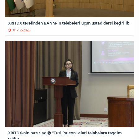
XRİTDX tərəfindən BANM-in tələbələri üçün ustad dərsi keçirilib
01-12-2025
XRİTDX-nin hazırladığı “Tusi Paleon” aləti tələbələrə təqdim
edilib