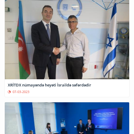
XRİTDX nümayəndə heyəti İsraildə səfərdədir
07-03-2023