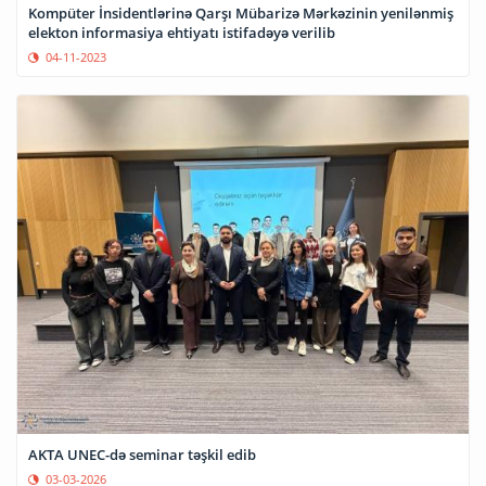
Kompüter İnsidentlərinə Qarşı Mübarizə Mərkəzinin yenilənmiş
elekton informasiya ehtiyatı istifadəyə verilib
04-11-2023
AKTA UNEC-də seminar təşkil edib
03-03-2026