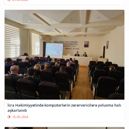
İcra Hakimiyyətində kompüterlərin zərərvericilərə yoluxma halı
aşkarlanıb
16-05-2024