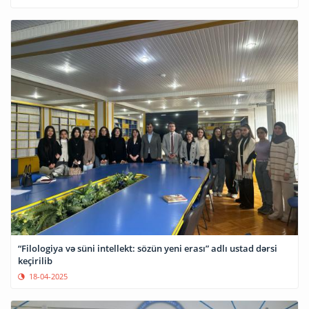
“Filologiya və süni intellekt: sözün yeni erası” adlı ustad dərsi
keçirilib
18-04-2025