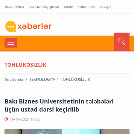
ANA SƏHİFƏ
LAYİHƏ HAQQINDA
ARXİV
XƏBƏRLƏR
ƏLAQƏ
TƏHLÜKƏSİZLİK
Ana Səhifə
TEXNOLOGİYA
TƏHLÜKƏSİZLİK
Bakı Biznes Universitetinin tələbələri
üçün ustad dərsi keçirilib
19-11-2025
18:02