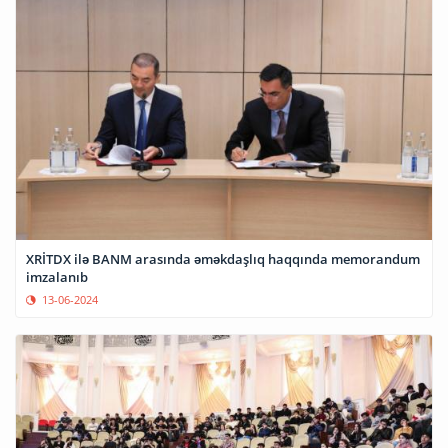
XRİTDX ilə BANM arasında əməkdaşlıq haqqında memorandum
imzalanıb
13-06-2024