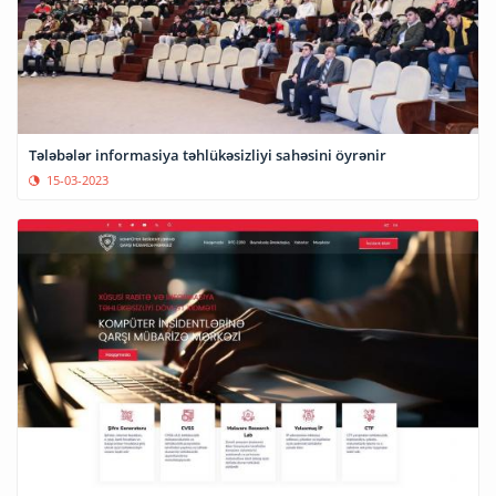
Tələbələr informasiya təhlükəsizliyi sahəsini öyrənir
15-03-2023