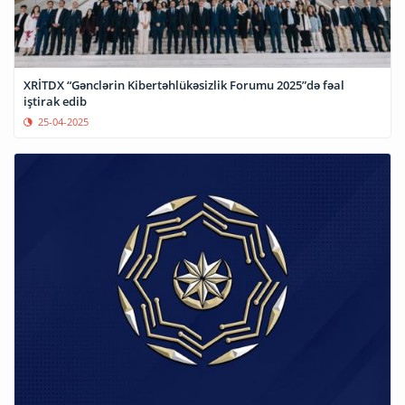
XRİTDX “Gənclərin Kibertəhlükəsizlik Forumu 2025”də fəal
iştirak edib
25-04-2025