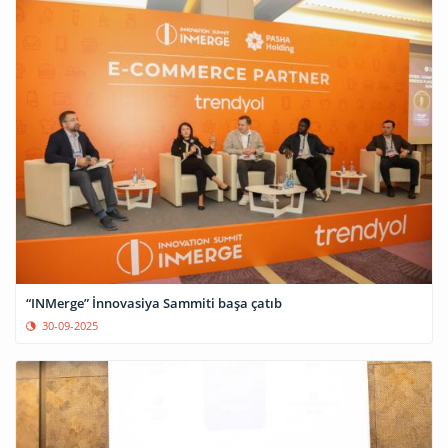
“INMerge” İnnovasiya Sammiti başa çatıb
30-09-2025