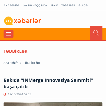
ANA SƏHİFƏ
LAYİHƏ HAQQINDA
ARXİV
XƏBƏRLƏR
ƏLAQƏ
TƏDBİRLƏR
Ana Səhifə
TƏDBİRLƏR
Bakıda “INMerge Innovasiya Sammiti”
başa çatıb
12-10-2024
09:28