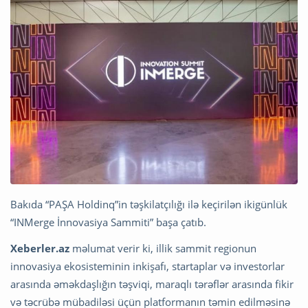
Bakıda “PAŞA Holdinq”in təşkilatçılığı ilə keçirilən ikigünlük
“INMerge İnnovasiya Sammiti” başa çatıb.
Xeberler.az
məlumat verir ki, illik sammit regionun
innovasiya ekosisteminin inkişafı, startaplar və investorlar
arasında əməkdaşlığın təşviqi, maraqlı tərəflər arasında fikir
və təcrübə mübadiləsi üçün platformanın təmin edilməsinə