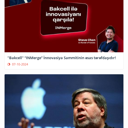
"Bakcell" “INMerge” İnnovasiya Sammitinin əsas tərəfdaşıdır!
07-10-2024