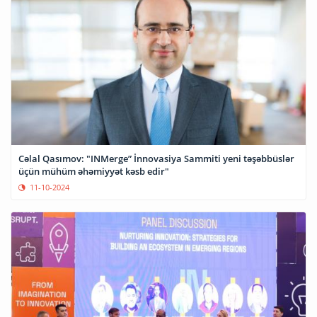
Cəlal Qasımov: "INMerge” İnnovasiya Sammiti yeni təşəbbüslər
üçün mühüm əhəmiyyət kəsb edir"
11-10-2024