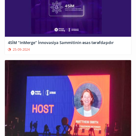
4SİM "InMerge" İnnovasiya Sammitinin əsas tərəfdaşıdır
25-09-2024