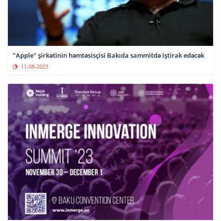
"Apple" şirkətinin həmtəsisçisi Bakıda sammitdə iştirak edəcək
11-08-2023