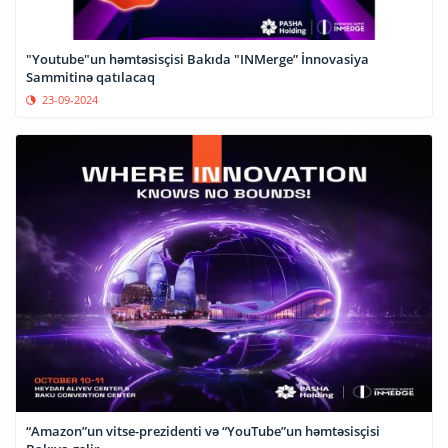
"Youtube"un həmtəsisçisi Bakıda "INMerge” İnnovasiya
Sammitinə qatılacaq
23-09-2024
“Amazon”un vitse-prezidenti və “YouTube”un həmtəsisçisi