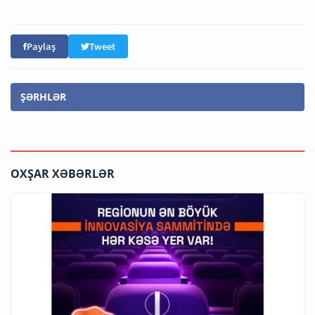
Paylaş
Tweet
ŞƏRHLƏR
OXŞAR XƏBƏRLƏR