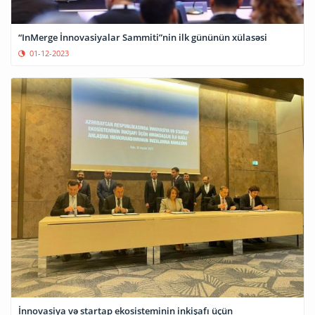
“InMerge İnnovasiyalar Sammiti”nin ilk gününün xülasəsi
01-12-2023
İnnovasiya və startap ekosisteminin inkişafı üçün