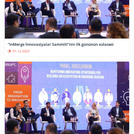
“InMerge İnnovasiyalar Sammiti”nin ilk gününün xülasəsi
01-12-2023