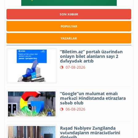
SON XƏBƏR
POPULYAR
YAZARLAR
“Biletim.az” portalı üzərindən
onlayn bilet alanların sayı 2
dəfəyədək artıb
07-08-2026
“Google”un məlumat emalı
mərkəzi Hindistanda etirazlara
səbəb olub
06-08-2026
Rəşad Nəbiyev Zəngilanda
vətəndaşların müraciətlərini
dinləyib