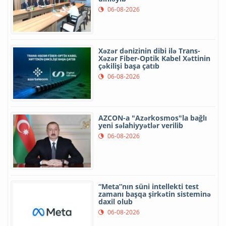
06-08-2026
Xəzər dənizinin dibi ilə Trans-
Xəzər Fiber-Optik Kabel Xəttinin
çəkilişi başa çatıb
06-08-2026
AZCON-a "Azərkosmos"la bağlı
yeni səlahiyyətlər verilib
06-08-2026
“Meta”nın süni intellekti test
zamanı başqa şirkətin sisteminə
daxil olub
06-08-2026