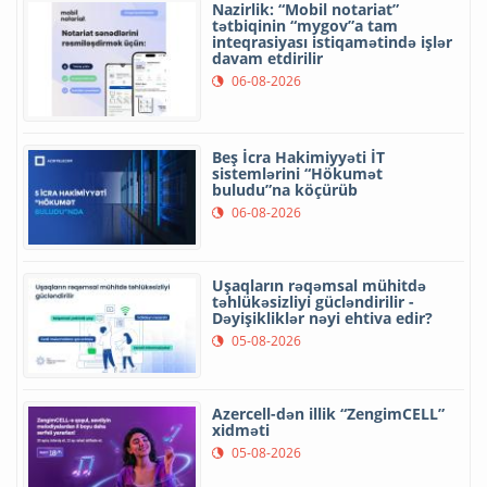
Nazirlik: “Mobil notariat”
tətbiqinin “mygov”a tam
inteqrasiyası istiqamətində işlər
davam etdirilir
06-08-2026
Beş İcra Hakimiyyəti İT
sistemlərini “Hökumət
buludu”na köçürüb
06-08-2026
Uşaqların rəqəmsal mühitdə
təhlükəsizliyi gücləndirilir -
Dəyişikliklər nəyi ehtiva edir?
05-08-2026
Azercell-dən illik “ZengimCELL”
xidməti
05-08-2026