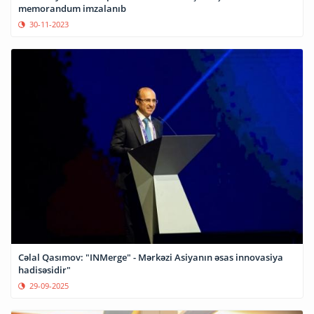
memorandum imzalanıb
30-11-2023
Cəlal Qasımov: "INMerge" - Mərkəzi Asiyanın əsas innovasiya
hadisəsidir"
29-09-2025