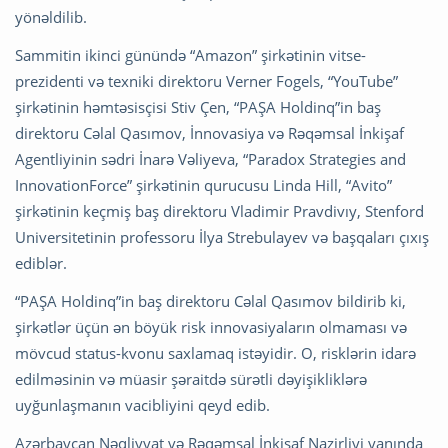
yönəldilib.
Sammitin ikinci günündə “Amazon” şirkətinin vitse-
prezidenti və texniki direktoru Verner Fogels, “YouTube”
şirkətinin həmtəsisçisi Stiv Çen, “PAŞA Holdinq”in baş
direktoru Cəlal Qasımov, İnnovasiya və Rəqəmsal İnkişaf
Agentliyinin sədri İnarə Vəliyeva, “Paradox Strategies and
InnovationForce” şirkətinin qurucusu Linda Hill, “Avito”
şirkətinin keçmiş baş direktoru Vladimir Pravdivıy, Stenford
Universitetinin professoru İlya Strebulayev və başqaları çıxış
ediblər.
“PAŞA Holdinq”in baş direktoru Cəlal Qasımov bildirib ki,
şirkətlər üçün ən böyük risk innovasiyaların olmaması və
mövcud status-kvonu saxlamaq istəyidir. O, risklərin idarə
edilməsinin və müasir şəraitdə sürətli dəyişikliklərə
uyğunlaşmanın vacibliyini qeyd edib.
Azərbaycan Nəqliyyat və Rəqəmsal İnkişaf Nazirliyi yanında