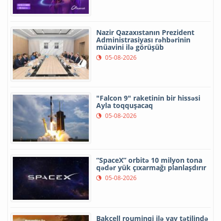
Nazir Qazaxıstanın Prezident
Administrasiyası rəhbərinin
müavini ilə görüşüb
05-08-2026
"Falcon 9" raketinin bir hissəsi
Ayla toqquşacaq
05-08-2026
“SpaceX” orbitə 10 milyon tona
qədər yük çıxarmağı planlaşdırır
05-08-2026
Bakcell rouminqi ilə yay tətilində