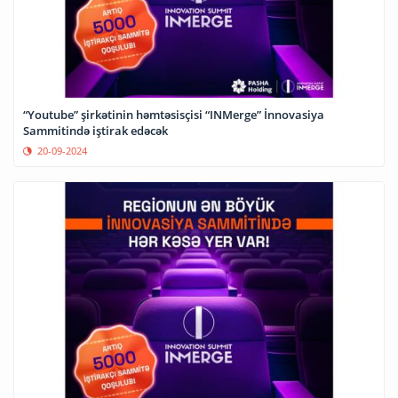
“Youtube” şirkətinin həmtəsisçisi “INMerge” İnnovasiya
Sammitində iştirak edəcək
20-09-2024