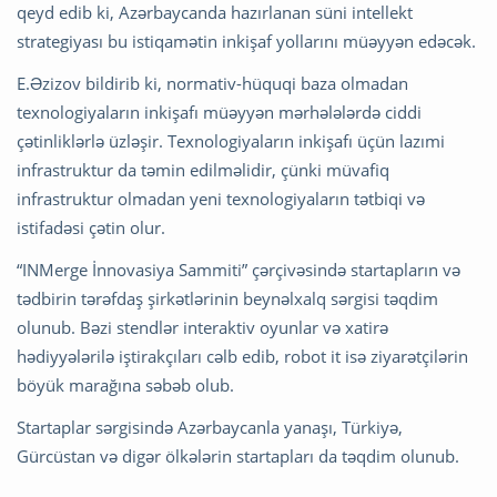
qeyd edib ki, Azərbaycanda hazırlanan süni intellekt
strategiyası bu istiqamətin inkişaf yollarını müəyyən edəcək.
E.Əzizov bildirib ki, normativ-hüquqi baza olmadan
texnologiyaların inkişafı müəyyən mərhələlərdə ciddi
çətinliklərlə üzləşir. Texnologiyaların inkişafı üçün lazımi
infrastruktur da təmin edilməlidir, çünki müvafiq
infrastruktur olmadan yeni texnologiyaların tətbiqi və
istifadəsi çətin olur.
“INMerge İnnovasiya Sammiti” çərçivəsində startapların və
tədbirin tərəfdaş şirkətlərinin beynəlxalq sərgisi təqdim
olunub. Bəzi stendlər interaktiv oyunlar və xatirə
hədiyyələrilə iştirakçıları cəlb edib, robot it isə ziyarətçilərin
böyük marağına səbəb olub.
Startaplar sərgisində Azərbaycanla yanaşı, Türkiyə,
Gürcüstan və digər ölkələrin startapları da təqdim olunub.