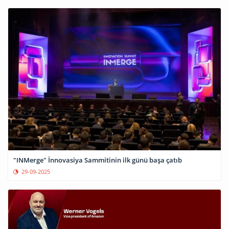
"INMerge" İnnovasiya Sammitinin ilk günü başa çatıb
29-09-2025