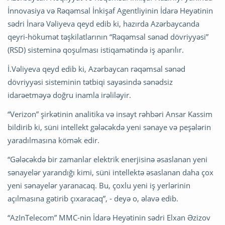
İnnovasiya və Rəqəmsal İnkişaf Agentliyinin İdarə Heyətinin
sədri İnarə Vəliyeva qeyd edib ki, hazırda Azərbaycanda
qeyri-hökumət təşkilatlarının “Rəqəmsal sənəd dövriyyəsi”
(RSD) sisteminə qoşulması istiqamətində iş aparılır.
İ.Vəliyeva qeyd edib ki, Azərbaycan rəqəmsal sənəd
dövriyyəsi sisteminin tətbiqi sayəsində sənədsiz
idarəetməyə doğru inamla irəliləyir.
“Verizon” şirkətinin analitika və insayt rəhbəri Ansar Kassim
bildirib ki, süni intellekt gələcəkdə yeni sənaye və peşələrin
yaradılmasına kömək edir.
“Gələcəkdə bir zamanlar elektrik enerjisinə əsaslanan yeni
sənayelər yarandığı kimi, süni intellektə əsaslanan daha çox
yeni sənayelər yaranacaq. Bu, çoxlu yeni iş yerlərinin
açılmasına gətirib çıxaracaq”, - deyə o, əlavə edib.
“AzInTelecom” MMC-nin İdarə Heyətinin sədri Elxan Əzizov