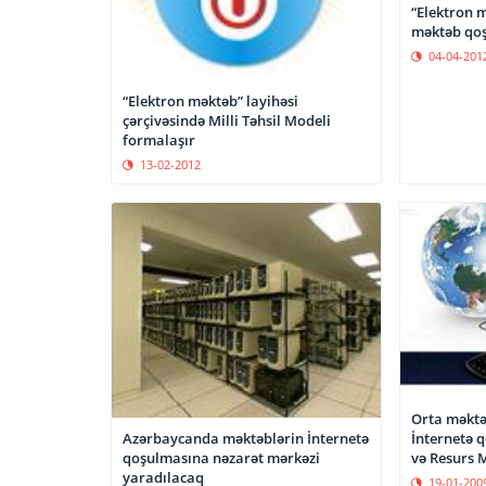
“Elektron m
məktəb qo
04-04-201
“Elektron məktəb” layihəsi
çərçivəsində Milli Təhsil Modeli
formalaşır
13-02-2012
Orta məktə
Azərbaycanda məktəblərin İnternetə
İnternetə 
qoşulmasına nəzarət mərkəzi
və Resurs 
yaradılacaq
19-01-200