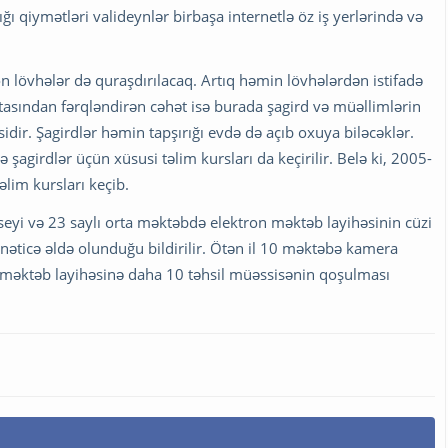
ı qiymətləri valideynlər birbaşa internetlə öz iş yerlərində və
 lövhələr də quraşdırılacaq. Artıq həmin lövhələrdən istifadə
xtasından fərqləndirən cəhət isə burada şagird və müəllimlərin
idir. Şagirdlər həmin tapşırığı evdə də açıb oxuya biləcəklər.
agirdlər üçün xüsusi təlim kursları da keçirilir. Belə ki, 2005-
əlim kursları keçib.
seyi və 23 saylı orta məktəbdə elektron məktəb layihəsinin cüzi
 nəticə əldə olunduğu bildirilir. Ötən il 10 məktəbə kamera
n məktəb layihəsinə daha 10 təhsil müəssisənin qoşulması