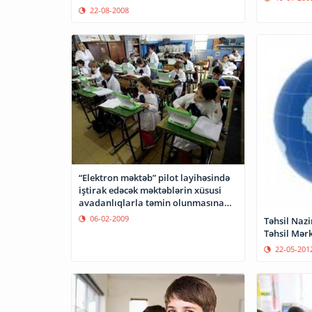
22-08-2008
“Elektron məktəb” pilot layihəsində
iştirak edəcək məktəblərin xüsusi
avadanlıqlarla təmin olunmasına
başlanılıb
06-02-2009
Təhsil Nazi
Təhsil Mərk
22-05-201