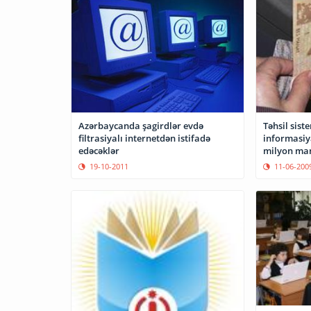
Azərbaycanda şagirdlər evdə
Təhsil sist
filtrasiyalı internetdən istifadə
informasiy
edəcəklər
milyon man
19-10-2011
11-06-200