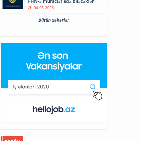
FHN-ə müraciət edə biləcəklər
04-08-2026
Bütün xəbərlər