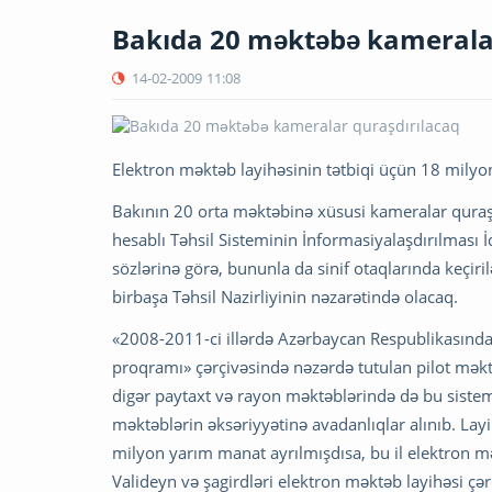
Bakıda 20 məktəbə kameralar
14-02-2009
11:08
Elektron məktəb layihəsinin tətbiqi üçün 18 milyo
Bakının 20 orta məktəbinə xüsusi kameralar quraşd
hesablı Təhsil Sisteminin İnformasiyalaşdırılmas
sözlərinə görə, bununla da sinif otaqlarında keçir
birbaşa Təhsil Nazirliyinin nəzarətində olacaq.
«2008-2011-ci illərdə Azərbaycan Respublikasında 
proqramı» çərçivəsində nəzərdə tutulan pilot məkt
digər paytaxt və rayon məktəblərində də bu sistemə
məktəblərin əksəriyyətinə avadanlıqlar alınıb. Lay
milyon yarım manat ayrılmışdısa, bu il elektron m
Valideyn və şagirdləri elektron məktəb layihəsi çər