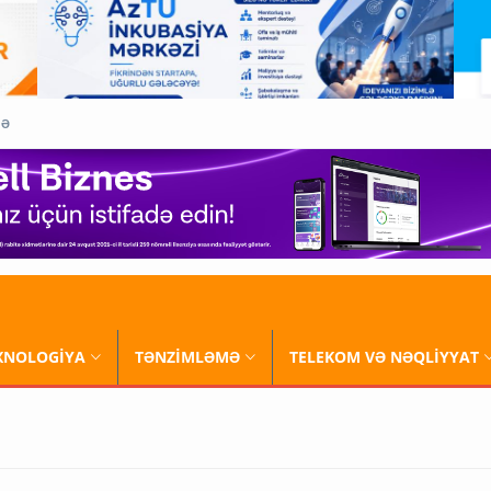
QƏ
XNOLOGİYA
TƏNZİMLƏMƏ
TELEKOM VƏ NƏQLİYYAT