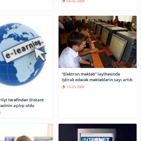
04-02-2009
“Elektron məktəb” layihəsində
iştirak edəcək məktəblərin sayı artıb
13-03-2009
rliyi tərəfindən Distant
əzinin açılışı oldu
2