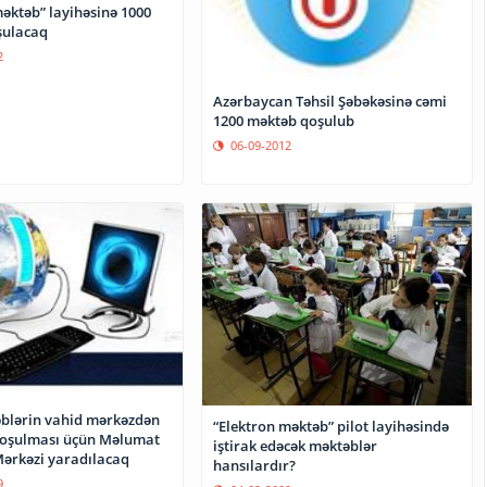
əktəb” layihəsinə 1000
şulacaq
2
Azərbaycan Təhsil Şəbəkəsinə cəmi
1200 məktəb qoşulub
06-09-2012
blərin vahid mərkəzdən
“Elektron məktəb” pilot layihəsində
qoşulması üçün Məlumat
iştirak edəcək məktəblər
Mərkəzi yaradılacaq
hansılardır?
9