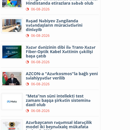
Hindistanda etirazlara səbəb olub
06-08-2026
Rəşad Nəbiyev Zəngilanda
vətəndaşların müraciətlərini
dinləyib
06-08-2026
Xəzər dənizinin dibi ilə Trans-Xəzər
Fiber-Optik Kabel Xəttinin çəkilişi
başa çatıb
06-08-2026
AZCON-a "Azərkosmos"la bağlı yeni
səlahiyyətlər verilib
06-08-2026
“Meta”nın süni intellekti test
zamanı başqa şirkətin sisteminə
daxil olub
06-08-2026
Azərbaycanın rəqəmsal idarəçilik
model iki beynəlxalq mükafata