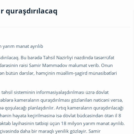
 quraşdırılacaq
n yarım manat ayrılıb
ırılacaq. Bu barədə Təhsil Nazirliyi nəzdində təsərrüfat
ı İdarəsinin rəisi Samir Məmmədov məlumat verib. Onun
ilən bütün dərslər, həmçinin müəllim-şagird münasibətləri
təhsil sisteminin informasiyalaşdırılması üzrə dövlət
əblərə kameraların quraşdırılması gözlənilən nəticəni versə,
 qoşulacağı planlaşdırılır. Artıq kameraların quraşdırılacağı
ihənin həyata keçirilməsinə isə dövlət büdcəsindən ötən il 8
əktəb layihəsinin tətbiqi üçün 18 milyon yarım manat ayrılıb.
çivəsində daha bir maraqlı yenilik gözləyir. Samir