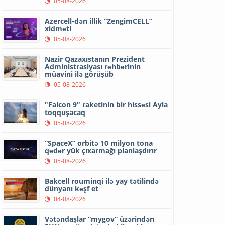
05-08-2026
Azercell-dən illik “ZengimCELL”
xidməti
05-08-2026
Nazir Qazaxıstanın Prezident
Administrasiyası rəhbərinin
müavini ilə görüşüb
05-08-2026
"Falcon 9" raketinin bir hissəsi Ayla
toqquşacaq
05-08-2026
“SpaceX” orbitə 10 milyon tona
qədər yük çıxarmağı planlaşdırır
05-08-2026
Bakcell rouminqi ilə yay tətilində
dünyanı kəşf et
04-08-2026
Vətəndaşlar “mygov” üzərindən