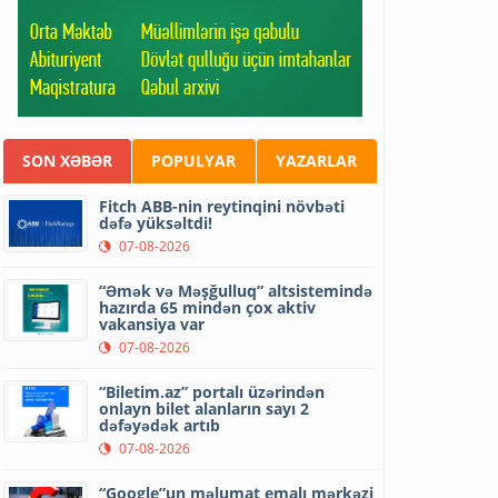
SON XƏBƏR
POPULYAR
YAZARLAR
Fitch ABB-nin reytinqini növbəti
dəfə yüksəltdi!
07-08-2026
“Əmək və Məşğulluq” altsistemində
hazırda 65 mindən çox aktiv
vakansiya var
07-08-2026
“Biletim.az” portalı üzərindən
onlayn bilet alanların sayı 2
dəfəyədək artıb
07-08-2026
“Google”un məlumat emalı mərkəzi