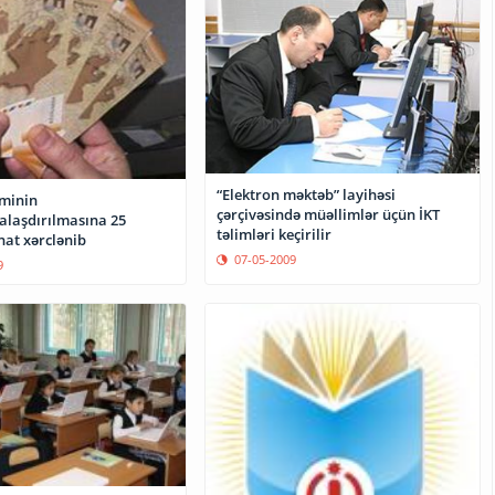
“Elektron məktəb” layihəsi
eminin
çərçivəsində müəllimlər üçün İKT
alaşdırılmasına 25
təlimləri keçirilir
at xərclənib
07-05-2009
9