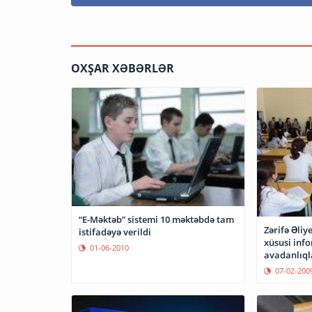
OXŞAR XƏBƏRLƏR
“E-Məktəb” sistemi 10 məktəbdə tam
Zərifə Əli
istifadəyə verildi
xüsusi inf
01-06-2010
avadanlıqla
07-02-200