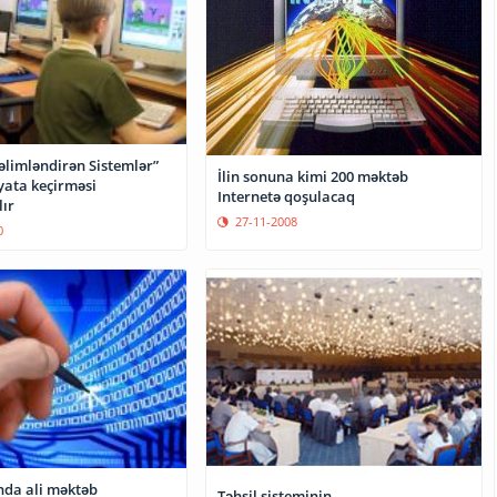
əlimləndirən Sistemlər”
İlin sonuna kimi 200 məktəb
yata keçirməsi
Internetə qoşulacaq
lır
27-11-2008
0
da ali məktəb
Təhsil sisteminin