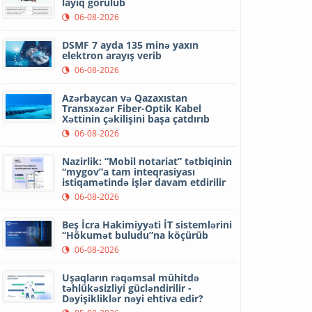
layiq görülüb
06-08-2026
DSMF 7 ayda 135 minə yaxın
elektron arayış verib
06-08-2026
Azərbaycan və Qazaxıstan
Transxəzər Fiber-Optik Kabel
Xəttinin çəkilişini başa çatdırıb
06-08-2026
Nazirlik: “Mobil notariat” tətbiqinin
“mygov”a tam inteqrasiyası
istiqamətində işlər davam etdirilir
06-08-2026
Beş İcra Hakimiyyəti İT sistemlərini
“Hökumət buludu”na köçürüb
06-08-2026
Uşaqların rəqəmsal mühitdə
təhlükəsizliyi gücləndirilir -
Dəyişikliklər nəyi ehtiva edir?