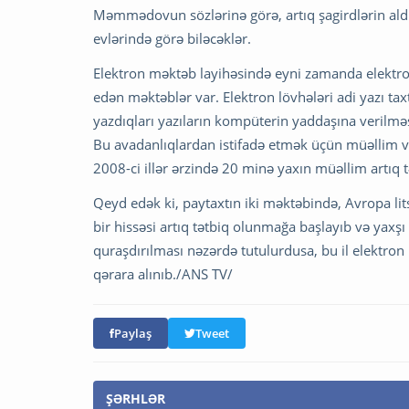
Məmmədovun sözlərinə görə, artıq şagirdlərin aldığ
evlərində görə biləcəklər.
Elektron məktəb layihəsində eyni zamanda elektron
edən məktəblər var. Elektron lövhələri adi yazı ta
yazdıqları yazıların kompüterin yaddaşına verilməs
Bu avadanlıqlardan istifadə etmək üçün müəllim və ş
2008-ci illər ərzində 20 minə yaxın müəllim artıq t
Qeyd edək ki, paytaxtın iki məktəbində, Avropa lit
bir hissəsi artıq tətbiq olunmağa başlayıb və yaxşı
quraşdırılması nəzərdə tutulurdusa, bu il elektro
qərara alınıb./ANS TV/
Paylaş
Tweet
ŞƏRHLƏR