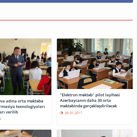
"Elektron məktəb" pilot layihəsi
Azərbaycanın daha 30 orta
yeva adına orta məktəbə
məktəbində gerçəkləşdiriləcək
ormasiya texnologiyaları
rı verilib
26-01-2011
9