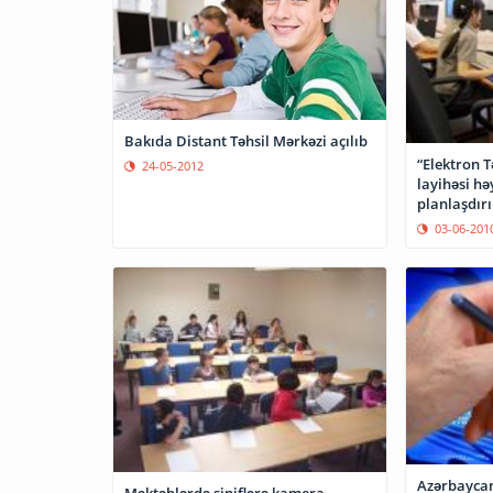
Bakıda Distant Təhsil Mərkəzi açılıb
“Elektron T
24-05-2012
layihəsi hə
planlaşdırı
03-06-201
Azərbaycan
Məktəblərdə siniflərə kamera