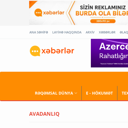
ANA SƏHİFƏ
LAYİHƏ HAQQINDA
ARXİV
XƏBƏRLƏR
ƏLA
RƏQƏMSAL DÜNYA
E - HÖKUMƏT
TE
AVADANLIQ