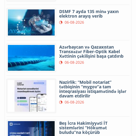
DSMF 7 ayda 135 minə yaxın
elektron arayış verib
06-08-2026
Azərbaycan və Qazaxıstan
Transxəzər Fiber-Optik Kabel
Xəttinin çəkilişini başa çatdırıb
06-08-2026
Nazirlik: “Mobil notariat”
tətbiqinin “mygov”a tam
inteqrasiyası istiqamətində işlər
davam etdirilir
06-08-2026
Beş İcra Hakimiyyəti İT
sistemlərini “Hökumət
buludu”na köçürüb