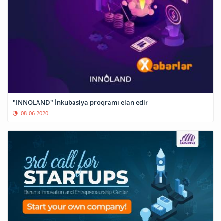
"INNOLAND" İnkubasiya proqramı elan edir
08-06-2020