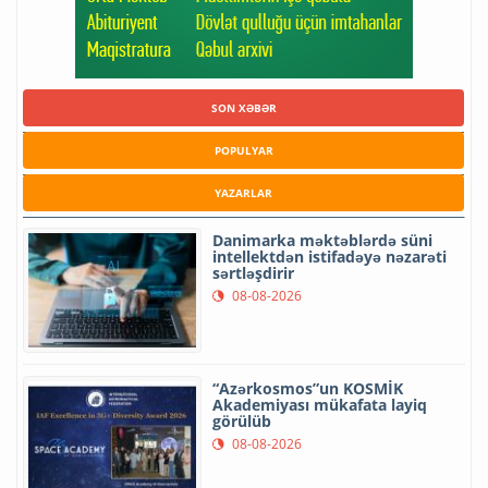
SON XƏBƏR
POPULYAR
YAZARLAR
Danimarka məktəblərdə süni
intellektdən istifadəyə nəzarəti
sərtləşdirir
08-08-2026
“Azərkosmos”un KOSMİK
Akademiyası mükafata layiq
görülüb
08-08-2026