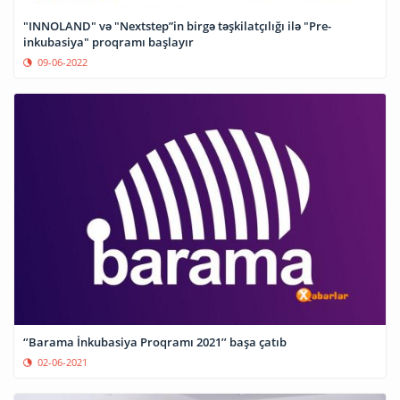
"INNOLAND" və "Nextstep”in birgə təşkilatçılığı ilə "Pre-
inkubasiya" proqramı başlayır
09-06-2022
‘’Barama İnkubasiya Proqramı 2021’’ başa çatıb
02-06-2021