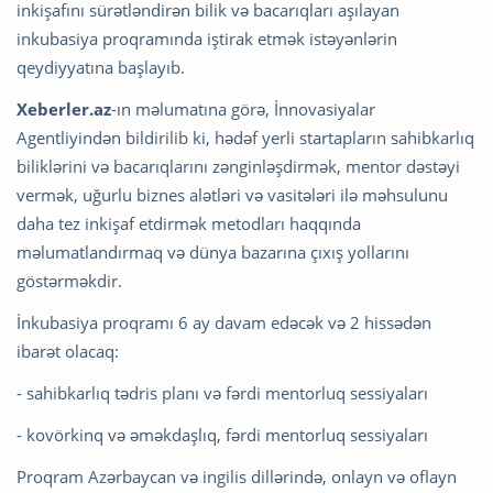
inkişafını sürətləndirən bilik və bacarıqları aşılayan
inkubasiya proqramında iştirak etmək istəyənlərin
qeydiyyatına başlayıb.
Xeberler.az
-ın məlumatına görə, İnnovasiyalar
Agentliyindən bildirilib ki, hədəf yerli startapların sahibkarlıq
biliklərini və bacarıqlarını zənginləşdirmək, mentor dəstəyi
vermək, uğurlu biznes alətləri və vasitələri ilə məhsulunu
daha tez inkişaf etdirmək metodları haqqında
məlumatlandırmaq və dünya bazarına çıxış yollarını
göstərməkdir.
İnkubasiya proqramı 6 ay davam edəcək və 2 hissədən
ibarət olacaq:
- sahibkarlıq tədris planı və fərdi mentorluq sessiyaları
- kovörkinq və əməkdaşlıq, fərdi mentorluq sessiyaları
Proqram Azərbaycan və ingilis dillərində, onlayn və oflayn