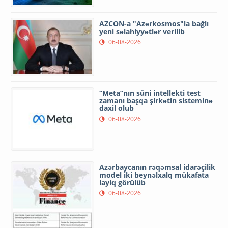
AZCON-a "Azərkosmos"la bağlı
yeni səlahiyyətlər verilib
06-08-2026
“Meta”nın süni intellekti test
zamanı başqa şirkətin sisteminə
daxil olub
06-08-2026
Azərbaycanın rəqəmsal idarəçilik
model iki beynəlxalq mükafata
layiq görülüb
06-08-2026