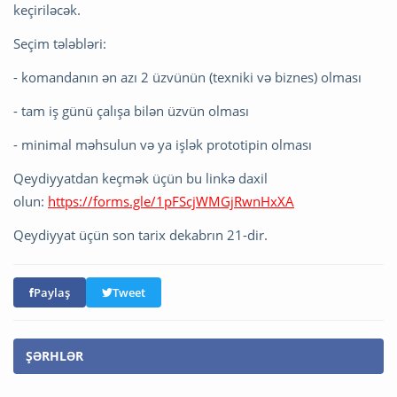
keçiriləcək.
Seçim tələbləri:
- komandanın ən azı 2 üzvünün (texniki və biznes) olması
- tam iş günü çalışa bilən üzvün olması
- minimal məhsulun və ya işlək prototipin olması
Qeydiyyatdan keçmək üçün bu linkə daxil
olun:
https://forms.gle/1pFScjWMGjRwnHxXA
Qeydiyyat üçün son tarix dekabrın 21-dir.
Paylaş
Tweet
ŞƏRHLƏR