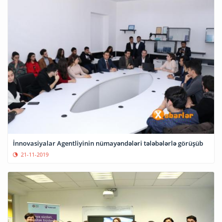
İnnovasiyalar Agentliyinin nümayəndələri tələbələrlə görüşüb
21-11-2019