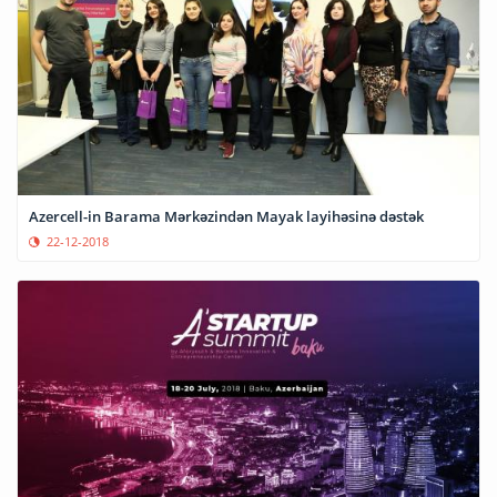
Azercell-in Barama Mərkəzindən Mayak layihəsinə dəstək
22-12-2018