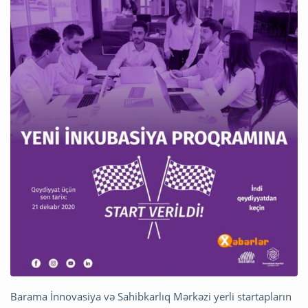
Barama İnnovasiya və Sahibkarlıq Mərkəzi yerli startapların