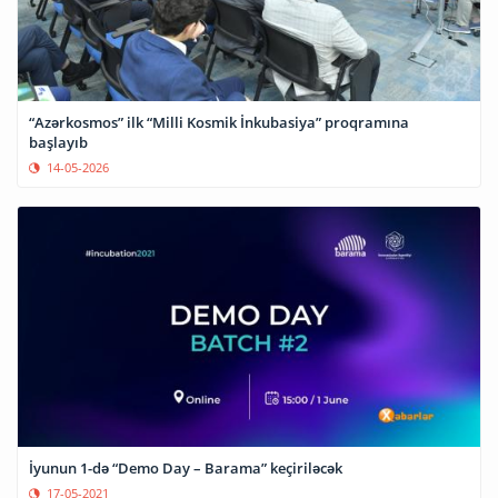
“Azərkosmos” ilk “Milli Kosmik İnkubasiya” proqramına
başlayıb
14-05-2026
İyunun 1-də “Demo Day – Barama” keçiriləcək
17-05-2021