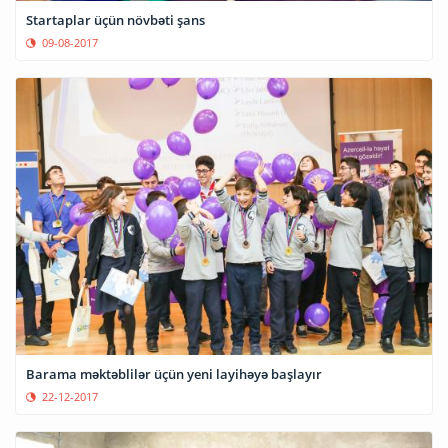
Startaplar üçün növbəti şans
09-08-2017
Barama məktəblilər üçün yeni layihəyə başlayır
22-12-2017