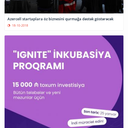
Azercell startaplara öz biznesini qurmağa dəstək göstərəcək
18-10-2018