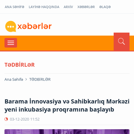
ANA SƏHİFƏ
LAYİHƏ HAQQINDA
ARXİV
XƏBƏRLƏR
ƏLAQƏ
TƏDBİRLƏR
Ana Səhifə
TƏDBİRLƏR
Barama İnnovasiya və Sahibkarlıq Mərkəzi
yeni inkubasiya proqramına başlayıb
03-12-2020
11:52