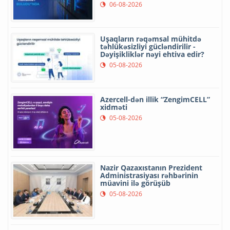
06-08-2026
Uşaqların rəqəmsal mühitdə
təhlükəsizliyi gücləndirilir -
Dəyişikliklər nəyi ehtiva edir?
05-08-2026
Azercell-dən illik “ZengimCELL”
xidməti
05-08-2026
Nazir Qazaxıstanın Prezident
Administrasiyası rəhbərinin
müavini ilə görüşüb
05-08-2026