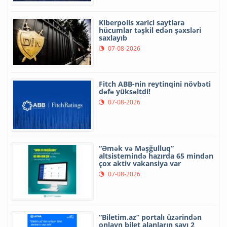
Kiberpolis xarici saytlara
hücumlar təşkil edən şəxsləri
saxlayıb
07-08-2026
Fitch ABB-nin reytinqini növbəti
dəfə yüksəltdi!
07-08-2026
“Əmək və Məşğulluq”
altsistemində hazırda 65 mindən
çox aktiv vakansiya var
07-08-2026
“Biletim.az” portalı üzərindən
onlayn bilet alanların sayı 2