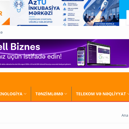
QƏ
XNOLOGİYA
TƏNZİMLƏMƏ
TELEKOM VƏ NƏQLİYYAT
Ana 