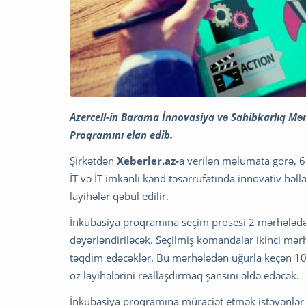
Azercell-in Barama İnnovasiya və Sahibkarlıq Mər
Proqramını elan edib.
Şirkətdən
Xeberler.az-
a verilən məlumata görə,
İT və İT imkanlı kənd təsərrüfatında innovativ həllə
layihələr qəbul edilir.
İnkubasiya proqramına seçim prosesi 2 mərhələdən
dəyərləndiriləcək. Seçilmiş komandalar ikinci mər
təqdim edəcəklər. Bu mərhələdən uğurla keçən 1
öz layihələrini reallaşdırmaq şansını əldə edəcək.
İnkubasiya proqramına müraciət etmək istəyənlər A