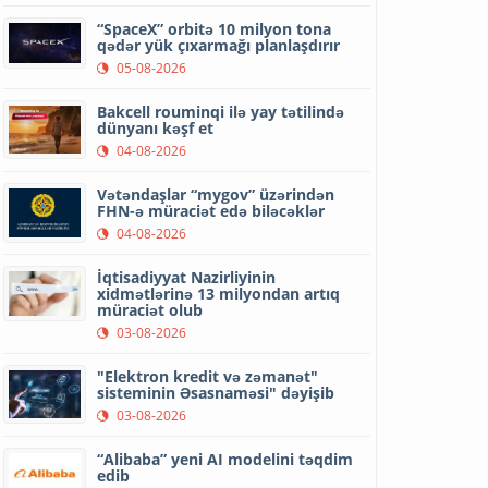
“SpaceX” orbitə 10 milyon tona
qədər yük çıxarmağı planlaşdırır
05-08-2026
Bakcell rouminqi ilə yay tətilində
dünyanı kəşf et
04-08-2026
Vətəndaşlar “mygov” üzərindən
FHN-ə müraciət edə biləcəklər
04-08-2026
İqtisadiyyat Nazirliyinin
xidmətlərinə 13 milyondan artıq
müraciət olub
03-08-2026
"Elektron kredit və zəmanət"
sisteminin Əsasnaməsi" dəyişib
03-08-2026
“Alibaba” yeni AI modelini təqdim
edib