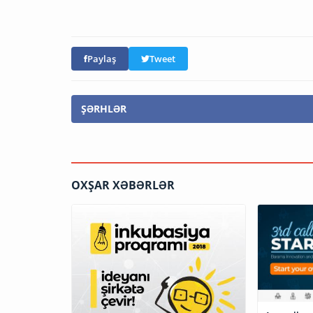
Paylaş
Tweet
ŞƏRHLƏR
OXŞAR XƏBƏRLƏR