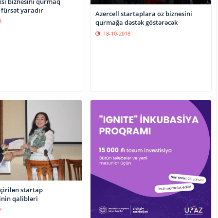
xsi biznesini qurmaq
 fürsət yaradır
Azercell startaplara öz biznesini
8
qurmağa dəstək göstərəcək
18-10-2018
irilən startap
nin qalibləri
7