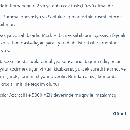
iddir. Komandanın 2 və ya daha çox təsisçi üzvü olmalıdır.
də Barama İnnovasiya və Sahibkarlıq mərkəzinin rəsmi internet
ilərlər.
siya və Sahibkarlıq Mərkəzi biznes sahiblərini çoxsaylı faydalı
znesi tam dəstəkləyən şərait yaradılıb: iştirakçılara mentor
 və s.
əssislər startuplara maliyyə konsaltinqi təqdim edir, onlar
əyata keçirmək üçün virtual kitabxana, yüksək sürətli internet və
 iştirakçılarının ixtiyarına verilir. Bundan əlavə, komanda
kredit limiti də təqdim olunur.
çılar Azercell ilə 5000 AZN dəyərində müqavilə imzalamaq
Günel