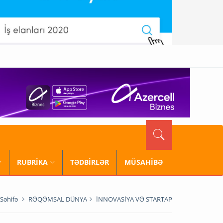
RUBRİKA
TƏDBİRLƏR
MÜSAHİBƏ
Səhifə
RƏQƏMSAL DÜNYA
İNNOVASİYA VƏ STARTAP