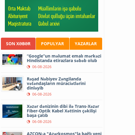
SON XƏBƏR
POPULYAR
YAZARLAR
“Google”un məlumat emalı mərkəzi
Hindistanda etirazlara səbəb olub
06-08-2026
Rəşad Nəbiyev Zəngilanda
vətəndaşların müraciətlərini
dinləyib
06-08-2026
Xəzər dənizinin dibi ilə Trans-Xəzər
Fiber-Optik Kabel Xəttinin çəkilişi
başa çatıb
06-08-2026
AZCON-a "Azərkosmos"la bağlı yeni