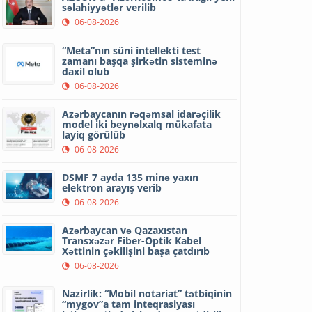
səlahiyyətlər verilib
06-08-2026
“Meta”nın süni intellekti test
zamanı başqa şirkətin sisteminə
daxil olub
06-08-2026
Azərbaycanın rəqəmsal idarəçilik
model iki beynəlxalq mükafata
layiq görülüb
06-08-2026
DSMF 7 ayda 135 minə yaxın
elektron arayış verib
06-08-2026
Azərbaycan və Qazaxıstan
Transxəzər Fiber-Optik Kabel
Xəttinin çəkilişini başa çatdırıb
06-08-2026
Nazirlik: “Mobil notariat” tətbiqinin
“mygov”a tam inteqrasiyası