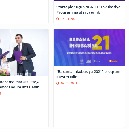
Startaplar üçün “IGNITE” İnkubasiya
Proqramına start verilib
15-01-2024
“Barama İnkubasiya 2021” proqramı
davam edir
n Barama mərkəzi PAŞA
09-03-2021
memorandum imzalayıb
5