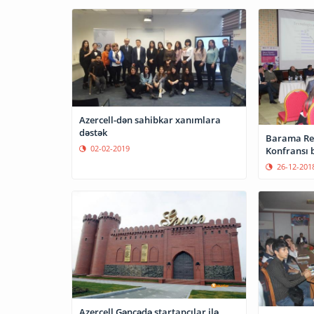
Azercell-dən sahibkar xanımlara
dəstək
Barama Reg
02-02-2019
Konfransı 
26-12-201
Azercell Gəncədə startapçılar ilə