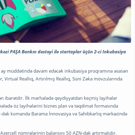
kəzi PAŞA Bankın dəstəyi ilə startaplar üçün 2-ci Inkubasiya
 6 ay müddətində davam edəcək inkubasiya proqramına əsasən
r, Virtual Reallıq, Artırılmış Reallıq, Süni Zəka mövzularında
 ibarətdir. İlk mərhələdə qeydiyyatdan keçmiş layihələr
hələdə öz layihələrini biznes plan və təqdimat formasında
0-dək komanda Barama İnnovasiya və Sahibkarlıq mərkəzində
zercell nömrələrinin balansını 50 AZN-dək artırmalıdır.