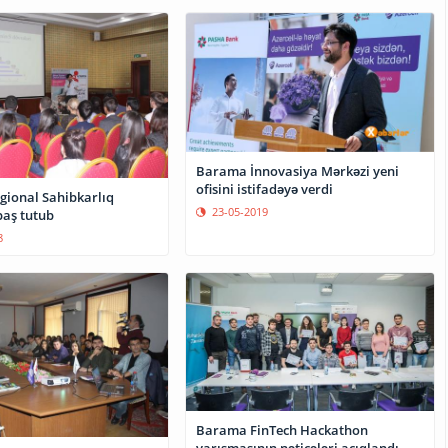
Barama İnnovasiya Mərkəzi yeni
ofisini istifadəyə verdi
ional Sahibkarlıq
23-05-2019
baş tutub
8
Barama FinTech Hackathon