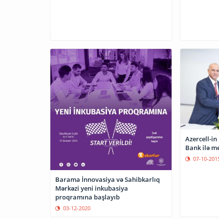
Azercell-i
Bank ilə 
07-10-201
Barama İnnovasiya və Sahibkarlıq
Mərkəzi yeni inkubasiya
proqramına başlayıb
03-12-2020