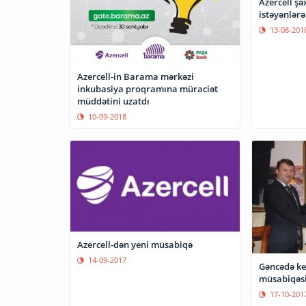
Azercell şə
istəyənlərə
13-08-201
Azercell-in Barama mərkəzi
inkubasiya proqramına müraciət
müddətini uzatdı
10-09-2018
Azercell-dən yeni müsabiqə
14-09-2017
Gəncədə keç
müsabiqəsi
17-10-201