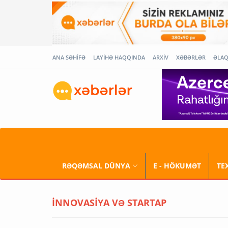
ANA SƏHİFƏ
LAYİHƏ HAQQINDA
ARXİV
XƏBƏRLƏR
ƏLA
RƏQƏMSAL DÜNYA
E - HÖKUMƏT
TE
İNNOVASİYA VƏ STARTAP