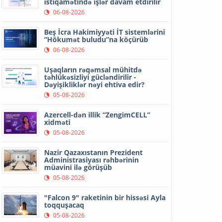
istiqamətində işlər davam etdirilir
06-08-2026
Beş İcra Hakimiyyəti İT sistemlərini
“Hökumət buludu”na köçürüb
06-08-2026
Uşaqların rəqəmsal mühitdə
təhlükəsizliyi gücləndirilir -
Dəyişikliklər nəyi ehtiva edir?
05-08-2026
Azercell-dən illik “ZengimCELL”
xidməti
05-08-2026
Nazir Qazaxıstanın Prezident
Administrasiyası rəhbərinin
müavini ilə görüşüb
05-08-2026
"Falcon 9" raketinin bir hissəsi Ayla
toqquşacaq
05-08-2026