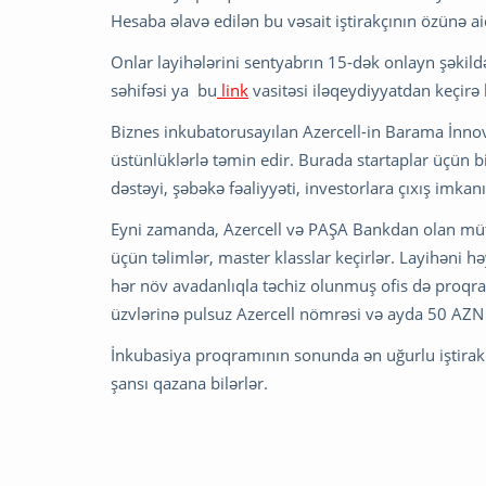
Hesaba əlavə edilən bu vəsait iştirakçının özünə a
Onlar layihələrini sentyabrın 15-dək onlayn şəkil
səhifəsi ya bu
link
vasitəsi iləqeydiyyatdan keçirə b
Biznes inkubatorusayılan Azercell-in Barama İnnova
üstünlüklərlə təmin edir. Burada startaplar üçün bi
dəstəyi, şəbəkə fəaliyyəti, investorlara çıxış imkanı
Eyni zamanda, Azercell və PAŞA Bankdan olan mütəx
üçün təlimlər, master klasslar keçirlər. Layihəni h
hər növ avadanlıqla təchiz olunmuş ofis də proqram
üzvlərinə pulsuz Azercell nömrəsi və ayda 50 AZN 
İnkubasiya proqramının sonunda ən uğurlu iştirak
şansı qazana bilərlər.