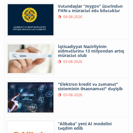
Vətəndaşlar “mygov” üzərindən
FHN-ə müraciət edə biləcəklər
04-08-2026
İqtisadiyyat Nazirliyinin
xidmətlərinə 13 milyondan artıq
müraciət olub
03-08-2026
"Elektron kredit və zəmanət"
sisteminin Əsasnaməsi" dəyişib
03-08-2026
“Alibaba” yeni AI modelini
təqdim edib