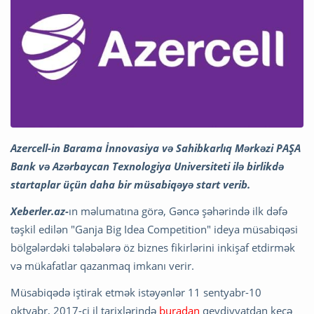
Azercell-in Barama İnnovasiya və Sahibkarlıq Mərkəzi PAŞA
Bank və Azərbaycan Texnologiya Universiteti ilə birlikdə
startaplar üçün daha bir müsabiqəyə start verib.
Xeberler.az-
ın məlumatına görə, Gəncə şəhərində ilk dəfə
təşkil edilən "Ganja Big Idea Competition" ideya müsabiqəsi
bölgələrdəki tələbələrə öz biznes fikirlərini inkişaf etdirmək
və mükafatlar qazanmaq imkanı verir.
Müsabiqədə iştirak etmək istəyənlər 11 sentyabr-10
oktyabr, 2017-ci il tarixlərində
buradan
qeydiyyatdan keçə