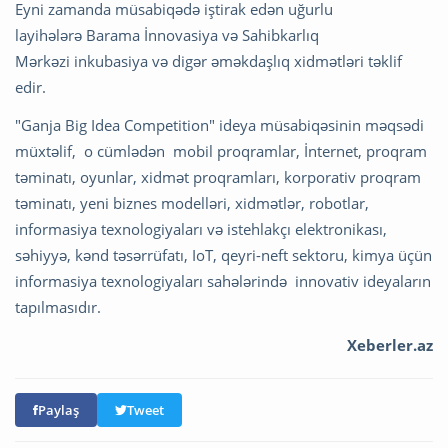
Eyni zamanda müsabiqədə iştirak edən uğurlu
layihələrə Barama İnnovasiya və Sahibkarlıq
Mərkəzi inkubasiya və digər əməkdaşlıq xidmətləri təklif
edir.
"Ganja Big Idea Competition" ideya müsabiqəsinin məqsədi
müxtəlif, o cümlədən mobil proqramlar, İnternet, proqram
təminatı, oyunlar, xidmət proqramları, korporativ proqram
təminatı, yeni biznes modelləri, xidmətlər, robotlar,
informasiya texnologiyaları və istehlakçı elektronikası,
səhiyyə, kənd təsərrüfatı, IoT, qeyri-neft sektoru, kimya üçün
informasiya texnologiyaları sahələrində innovativ ideyaların
tapılmasıdır.
Xeberler.az
Paylaş
Tweet