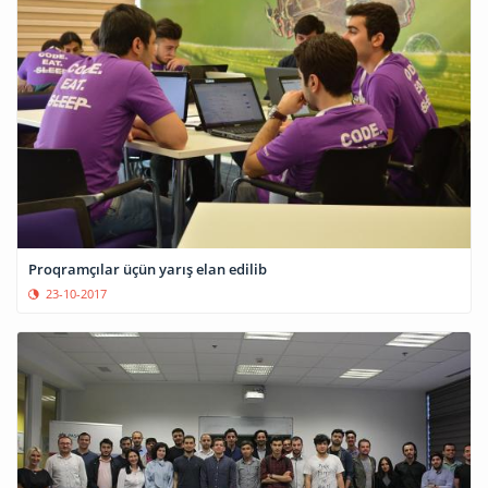
Proqramçılar üçün yarış elan edilib
23-10-2017