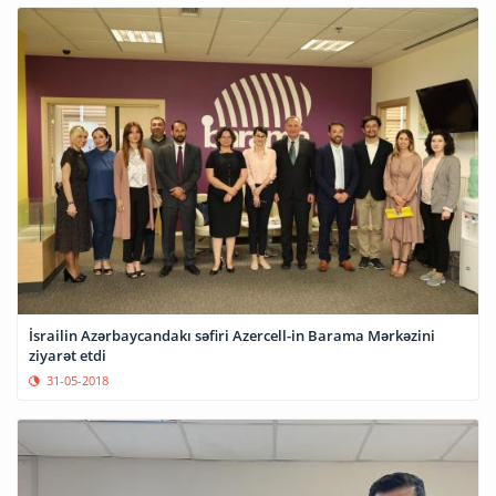
İsrailin Azərbaycandakı səfiri Azercell-in Barama Mərkəzini
ziyarət etdi
31-05-2018