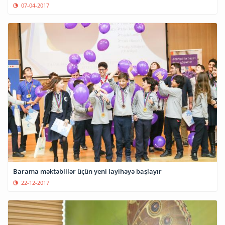
07-04-2017
Barama məktəblilər üçün yeni layihəyə başlayır
22-12-2017