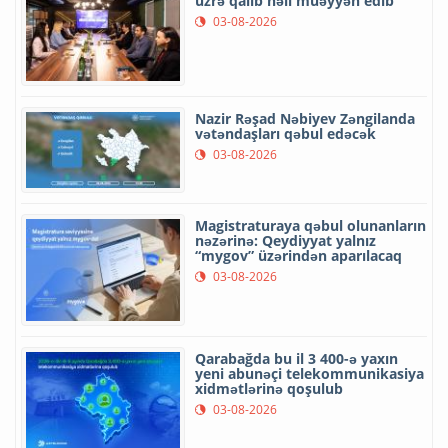
üzrə qalib həll müəyyən edib
03-08-2026
Nazir Rəşad Nəbiyev Zəngilanda
vətəndaşları qəbul edəcək
03-08-2026
Magistraturaya qəbul olunanların
nəzərinə: Qeydiyyat yalnız
“mygov” üzərindən aparılacaq
03-08-2026
Qarabağda bu il 3 400-ə yaxın
yeni abunəçi telekommunikasiya
xidmətlərinə qoşulub
03-08-2026