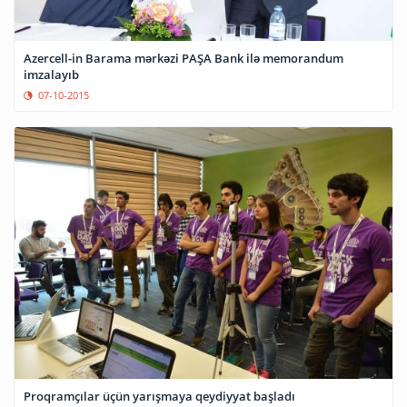
Azercell-in Barama mərkəzi PAŞA Bank ilə memorandum
imzalayıb
07-10-2015
Proqramçılar üçün yarışmaya qeydiyyat başladı