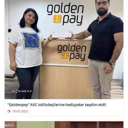
“Qoldenpey” ASC istifadəçilərinə hədiyyələr təqdim etdi!
18-07-2022