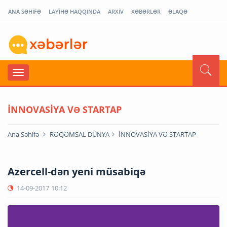
ANA SƏHİFƏ
LAYİHƏ HAQQINDA
ARXİV
XƏBƏRLƏR
ƏLAQƏ
İNNOVASİYA VƏ STARTAP
Ana Səhifə
RƏQƏMSAL DÜNYA
İNNOVASİYA VƏ STARTAP
Azercell-dən yeni müsabiqə
14-09-2017
10:12