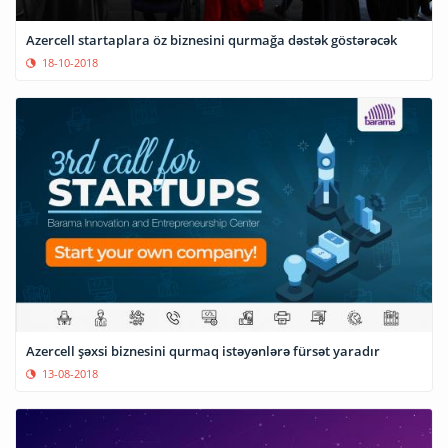
Azercell startaplara öz biznesini qurmağa dəstək göstərəcək
18-10-2018
Azercell şəxsi biznesini qurmaq istəyənlərə fürsət yaradır
13-08-2018