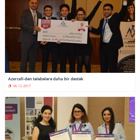
Azercell-dən tələbələrə daha bir dəstək
06-12-2017