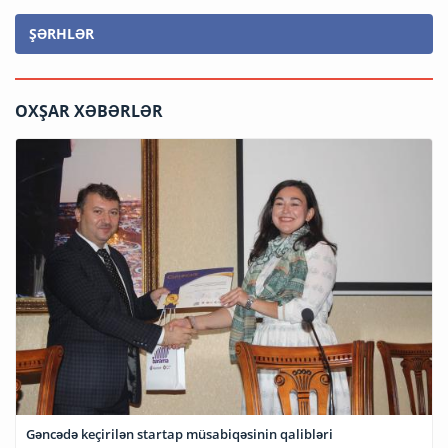
ŞƏRHLƏR
OXŞAR XƏBƏRLƏR
Gəncədə keçirilən startap müsabiqəsinin qalibləri