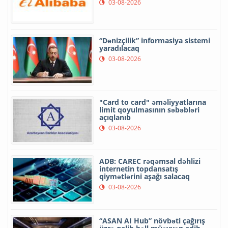
03-08-2026
“Dənizçilik” informasiya sistemi
yaradılacaq
03-08-2026
"Card to card" əməliyyatlarına
limit qoyulmasının səbəbləri
açıqlanıb
03-08-2026
ADB: CAREC rəqəmsal dəhlizi
internetin topdansatış
qiymətlərini aşağı salacaq
03-08-2026
“ASAN AI Hub” növbəti çağırış