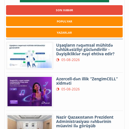
SON XƏBƏR
POPULYAR
YAZARLAR
Uşaqların rəqəmsal mühitdə
təhlükəsizliyi gücləndirilir -
Dəyişikliklər nəyi ehtiva edir?
05-08-2026
Azercell-dən illik “ZengimCELL”
xidməti
05-08-2026
Nazir Qazaxıstanın Prezident
Administrasiyası rəhbərinin
müavini ilə görüşüb