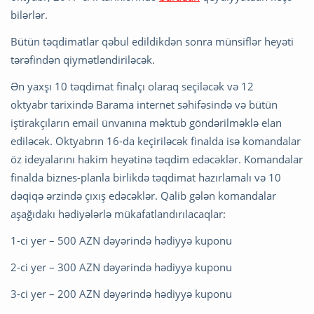
bilərlər.
Bütün təqdimatlar qəbul edildikdən sonra münsiflər heyəti
tərəfindən qiymətləndiriləcək.
Ən yaxşı 10 təqdimat finalçı olaraq seçiləcək və 12
oktyabr tarixində Barama internet səhifəsində və bütün
iştirakçıların email ünvanına məktub göndərilməklə elan
ediləcək. Oktyabrın 16-da keçiriləcək finalda isə komandalar
öz ideyalarını hakim heyətinə təqdim edəcəklər. Komandalar
finalda biznes-planla birlikdə təqdimat hazırlamalı və 10
dəqiqə ərzində çıxış edəcəklər. Qalib gələn komandalar
aşağıdakı hədiyələrlə mükafatlandırılacaqlar:
1-ci yer – 500 AZN dəyərində hədiyyə kuponu
2-ci yer – 300 AZN dəyərində hədiyyə kuponu
3-ci yer – 200 AZN dəyərində hədiyyə kuponu