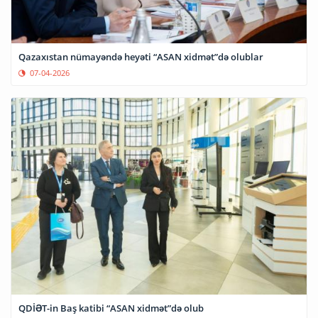
Qazaxıstan nümayəndə heyəti “ASAN xidmət”də olublar
07-04-2026
QDİƏT-in Baş katibi “ASAN xidmət”də olub