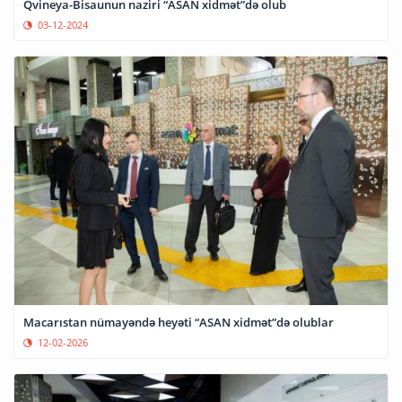
Qvineya-Bisaunun naziri “ASAN xidmət”də olub
03-12-2024
Macarıstan nümayəndə heyəti “ASAN xidmət”də olublar
12-02-2026