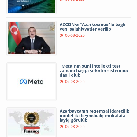
AZCON-a "Azərkosmos"la bağlı
yeni səlahiyyətlər verilib
06-08-2026
“Meta”nın süni intellekti test
zamanı başqa şirkətin sisteminə
daxil olub
06-08-2026
Azərbaycanın rəqəmsal idarəçilik
model iki beynəlxalq mükafata
layiq görülüb
06-08-2026