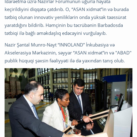
İdarəetmə üzrə Nazirlər Forumunun uğurla həyata
keçirildiyini diqqətə çatdırıb. O, “ASAN xidmət”in və burada
tətbiq olunan innovativ yeniliklərin onda yüksək təəssürat
yaratdığını bildirib. Həmçinin bu təcrübənin Barbadosda
tətbiqi ilə bağlı əməkdaşlıq edəcəyini vurğulayıb.
Nazir Şantal Munro-Nayt “INNOLAND” İnkubasiya və
Akselerasiya Mərkəzinin, səyyar “ASAN xidmət”in və "ABAD"
publik hüquqi şəxsin fəaliyyəti ilə də yaxından tanış olub.