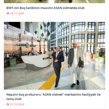
BMT-nin Baş katibinin müavini ASAN xidmətdə olub
18-11-2024
Nepalın baş prokuroru “ASAN xidmət” mərkəzinin fəaliyyəti ilə
tanış olub
01-10-2024