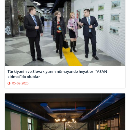
Türkiyənin və Slovakiyanın nümayəndə heyətləri “ASAN
xidmət”də olublar
05-02-2025