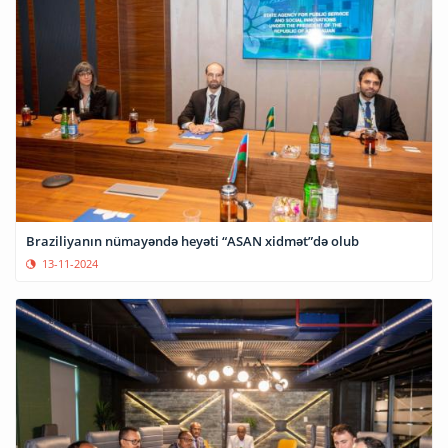
Braziliyanın nümayəndə heyəti “ASAN xidmət”də olub
13-11-2024