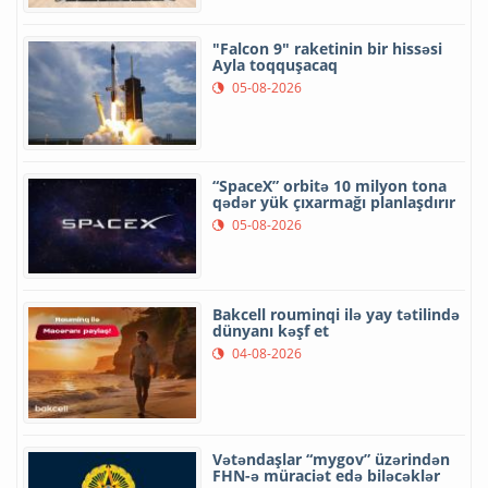
"Falcon 9" raketinin bir hissəsi
Ayla toqquşacaq
05-08-2026
“SpaceX” orbitə 10 milyon tona
qədər yük çıxarmağı planlaşdırır
05-08-2026
Bakcell rouminqi ilə yay tətilində
dünyanı kəşf et
04-08-2026
Vətəndaşlar “mygov” üzərindən
FHN-ə müraciət edə biləcəklər