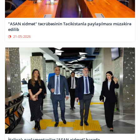
"ASAN xidmət" təcrübəsinin Tacikistanla paylaşılması müzakirə
edilib
21-05-2026
İtaliyalı parlamentarilər “ASAN xidmət” barədə