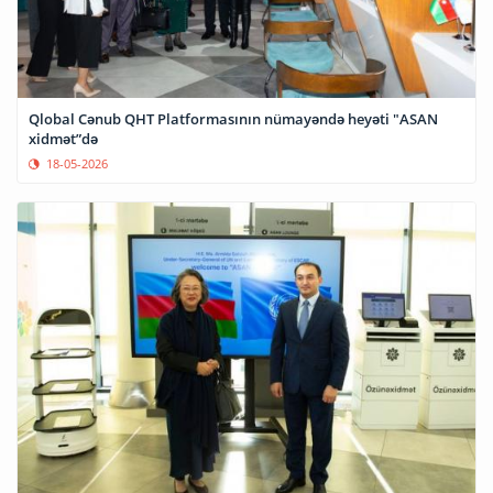
Qlobal Cənub QHT Platformasının nümayəndə heyəti "ASAN
xidmət”də
18-05-2026