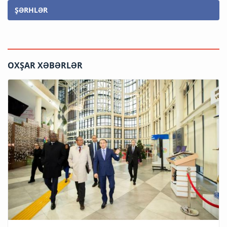
ŞƏRHLƏR
OXŞAR XƏBƏRLƏR