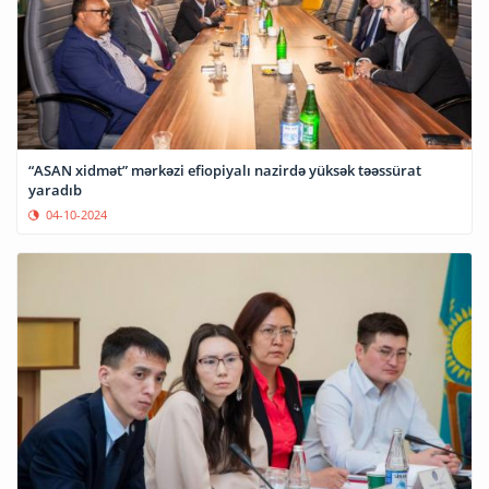
“ASAN xidmət” mərkəzi efiopiyalı nazirdə yüksək təəssürat
yaradıb
04-10-2024