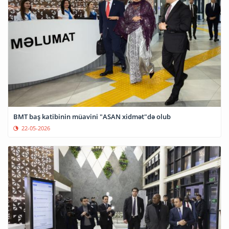
BMT baş katibinin müavini "ASAN xidmət"də olub
22-05-2026