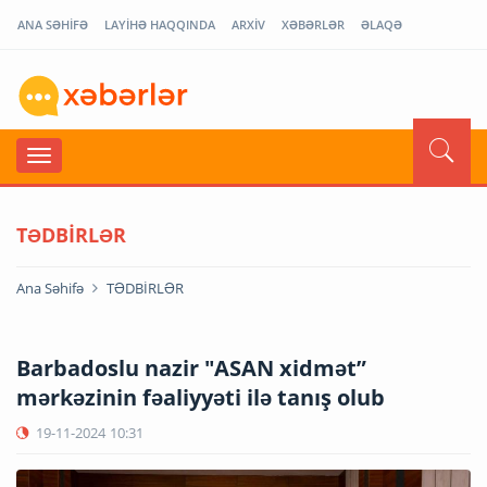
ANA SƏHİFƏ
LAYİHƏ HAQQINDA
ARXİV
XƏBƏRLƏR
ƏLAQƏ
TƏDBİRLƏR
Ana Səhifə
TƏDBİRLƏR
Barbadoslu nazir "ASAN xidmət”
mərkəzinin fəaliyyəti ilə tanış olub
19-11-2024
10:31