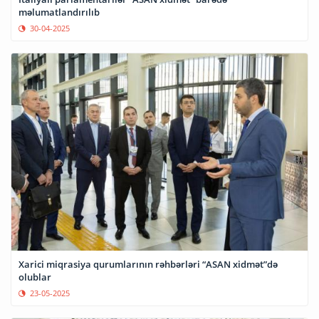
məlumatlandırılıb
30-04-2025
Xarici miqrasiya qurumlarının rəhbərləri “ASAN xidmət”də
olublar
23-05-2025