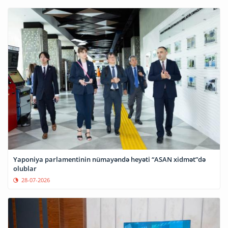
Yaponiya parlamentinin nümayəndə heyəti “ASAN xidmət”də
olublar
28-07-2026