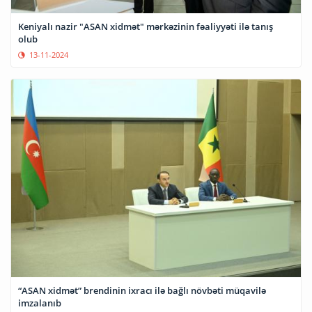
Keniyalı nazir "ASAN xidmət" mərkəzinin fəaliyyəti ilə tanış
olub
13-11-2024
“ASAN xidmət” brendinin ixracı ilə bağlı növbəti müqavilə
imzalanıb