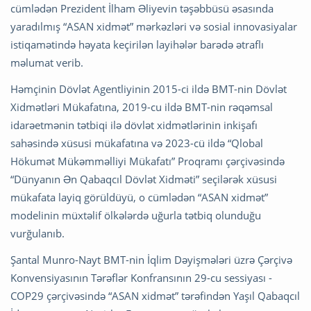
cümlədən Prezident İlham Əliyevin təşəbbüsü əsasında
yaradılmış “ASAN xidmət” mərkəzləri və sosial innovasiyalar
istiqamətində həyata keçirilən layihələr barədə ətraflı
məlumat verib.
Həmçinin Dövlət Agentliyinin 2015-ci ildə BMT-nin Dövlət
Xidmətləri Mükafatına, 2019-cu ildə BMT-nin rəqəmsal
idarəetmənin tətbiqi ilə dövlət xidmətlərinin inkişafı
sahəsində xüsusi mükafatına və 2023-cü ildə “Qlobal
Hökumət Mükəmməlliyi Mükafatı” Proqramı çərçivəsində
“Dünyanın Ən Qabaqcıl Dövlət Xidməti” seçilərək xüsusi
mükafata layiq görüldüyü, o cümlədən “ASAN xidmət”
modelinin müxtəlif ölkələrdə uğurla tətbiq olunduğu
vurğulanıb.
Şantal Munro-Nayt BMT-nin İqlim Dəyişmələri üzrə Çərçivə
Konvensiyasının Tərəflər Konfransının 29-cu sessiyası -
COP29 çərçivəsində “ASAN xidmət” tərəfindən Yaşıl Qabaqcıl