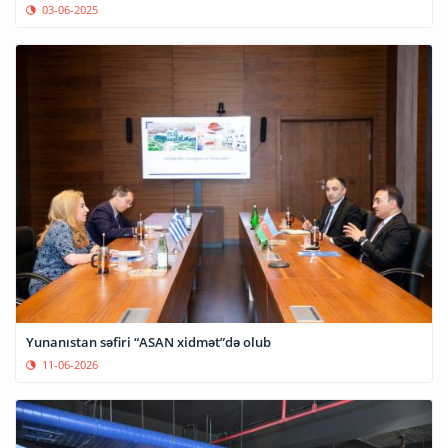
03-06-2025
Yunanıstan səfiri “ASAN xidmət”də olub
11-06-2026