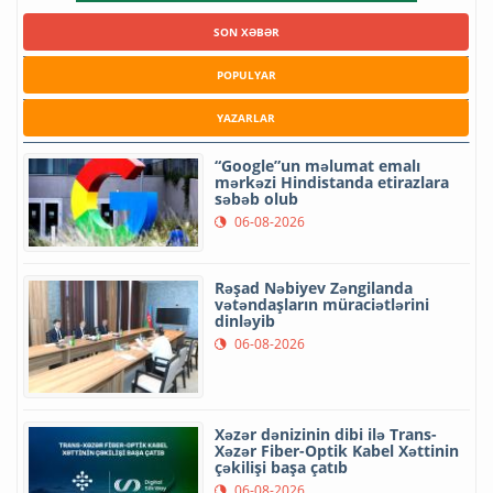
SON XƏBƏR
POPULYAR
YAZARLAR
“Google”un məlumat emalı
mərkəzi Hindistanda etirazlara
səbəb olub
06-08-2026
Rəşad Nəbiyev Zəngilanda
vətəndaşların müraciətlərini
dinləyib
06-08-2026
Xəzər dənizinin dibi ilə Trans-
Xəzər Fiber-Optik Kabel Xəttinin
çəkilişi başa çatıb
06-08-2026