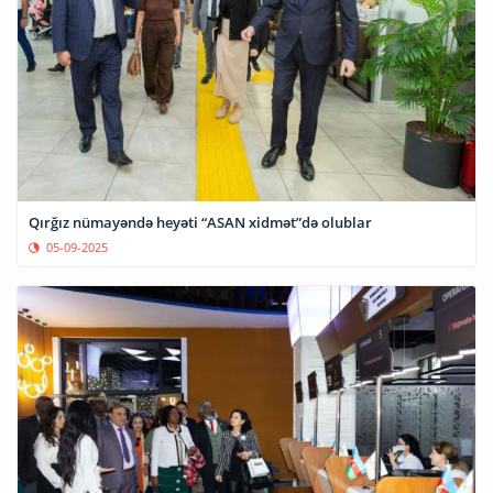
Qırğız nümayəndə heyəti “ASAN xidmət”də olublar
05-09-2025