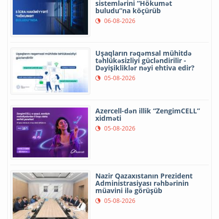
sistemlərini “Hökumət
buludu”na köçürüb
06-08-2026
Uşaqların rəqəmsal mühitdə
təhlükəsizliyi gücləndirilir -
Dəyişikliklər nəyi ehtiva edir?
05-08-2026
Azercell-dən illik “ZengimCELL”
xidməti
05-08-2026
Nazir Qazaxıstanın Prezident
Administrasiyası rəhbərinin
müavini ilə görüşüb
05-08-2026