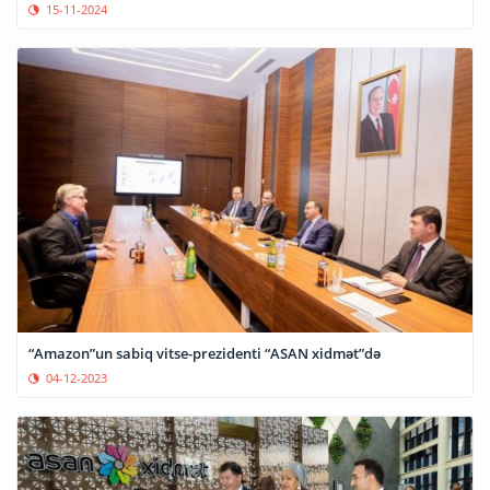
15-11-2024
“Amazon”un sabiq vitse-prezidenti “ASAN xidmət”də
04-12-2023