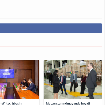
ət" təcrübəsinin
Macarıstan nümayəndə heyəti