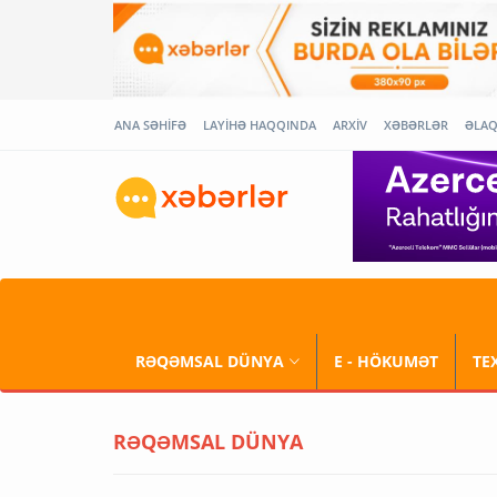
ANA SƏHİFƏ
LAYİHƏ HAQQINDA
ARXİV
XƏBƏRLƏR
ƏLA
RƏQƏMSAL DÜNYA
E - HÖKUMƏT
TE
RƏQƏMSAL DÜNYA