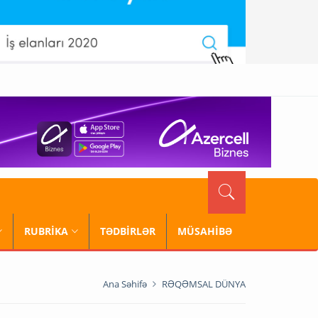
RUBRİKA
TƏDBİRLƏR
MÜSAHİBƏ
Ana Səhifə
RƏQƏMSAL DÜNYA