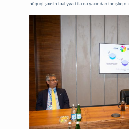
hüquqi şəxsin fəaliyyəti ilə də yaxından tanışlıq ol