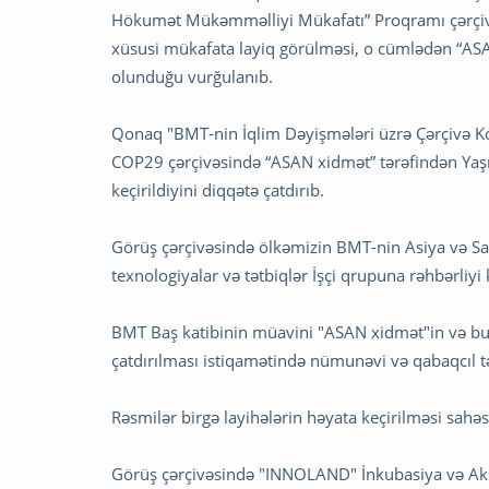
Hökumət Mükəmməlliyi Mükafatı” Proqramı çərçivə
xüsusi mükafata layiq görülməsi, o cümlədən “ASA
olunduğu vurğulanıb.
Qonaq "BMT-nin İqlim Dəyişmələri üzrə Çərçivə Kon
COP29 çərçivəsində “ASAN xidmət” tərəfindən Yaş
keçirildiyini diqqətə çatdırıb.
Görüş çərçivəsində ölkəmizin BMT-nin Asiya və Sa
texnologiyalar və tətbiqlər İşçi qrupuna rəhbərliyi 
BMT Baş katibinin müavini "ASAN xidmət"in və bura
çatdırılması istiqamətində nümunəvi və qabaqcıl t
Rəsmilər birgə layihələrin həyata keçirilməsi sahə
Görüş çərçivəsində "INNOLAND" İnkubasiya və Ak