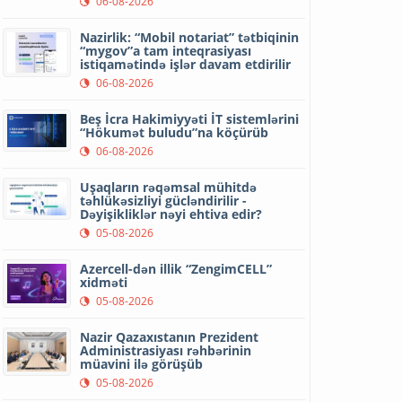
06-08-2026
Nazirlik: “Mobil notariat” tətbiqinin
“mygov”a tam inteqrasiyası
istiqamətində işlər davam etdirilir
06-08-2026
Beş İcra Hakimiyyəti İT sistemlərini
“Hökumət buludu”na köçürüb
06-08-2026
Uşaqların rəqəmsal mühitdə
təhlükəsizliyi gücləndirilir -
Dəyişikliklər nəyi ehtiva edir?
05-08-2026
Azercell-dən illik “ZengimCELL”
xidməti
05-08-2026
Nazir Qazaxıstanın Prezident
Administrasiyası rəhbərinin
müavini ilə görüşüb
05-08-2026