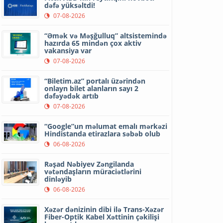
dəfə yüksəltdi!
07-08-2026
“Əmək və Məşğulluq” altsistemində
hazırda 65 mindən çox aktiv
vakansiya var
07-08-2026
“Biletim.az” portalı üzərindən
onlayn bilet alanların sayı 2
dəfəyədək artıb
07-08-2026
“Google”un məlumat emalı mərkəzi
Hindistanda etirazlara səbəb olub
06-08-2026
Rəşad Nəbiyev Zəngilanda
vətəndaşların müraciətlərini
dinləyib
06-08-2026
Xəzər dənizinin dibi ilə Trans-Xəzər
Fiber-Optik Kabel Xəttinin çəkilişi