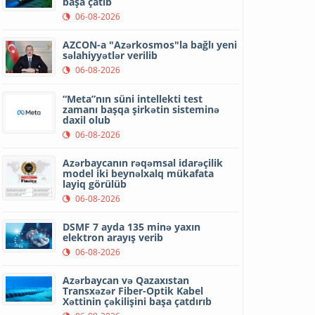
başa çatıb
06-08-2026
AZCON-a "Azərkosmos"la bağlı yeni
səlahiyyətlər verilib
06-08-2026
“Meta”nın süni intellekti test
zamanı başqa şirkətin sisteminə
daxil olub
06-08-2026
Azərbaycanın rəqəmsal idarəçilik
model iki beynəlxalq mükafata
layiq görülüb
06-08-2026
DSMF 7 ayda 135 minə yaxın
elektron arayış verib
06-08-2026
Azərbaycan və Qazaxıstan
Transxəzər Fiber-Optik Kabel
Xəttinin çəkilişini başa çatdırıb