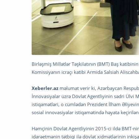
Birləşmiş Millətlər Təşkilatının (BMT) Baş katibini
Komissiyanın icraçı katibi Armida Salsiah Aliscahb
Xeberler.az
məlumat verir ki, Azərbaycan Respubl
İnnovasiyalar üzrə Dövlət Agentliyinin sədri Ülvi 
istiqamətləri, o cümlədən Prezident İlham Əliyev
sosial innovasiyalar istiqamətində həyata keçirilən
Həmçinin Dövlət Agentliyinin 2015-ci ildə BMT-ni
idarəetmənin tətbiqi ilə dövlət xidmətlərinin inki