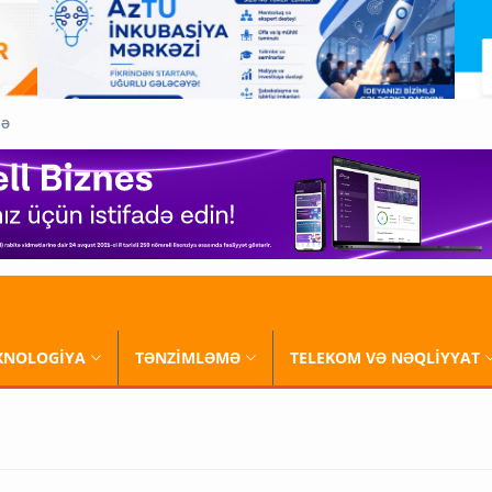
QƏ
XNOLOGİYA
TƏNZİMLƏMƏ
TELEKOM VƏ NƏQLİYYAT