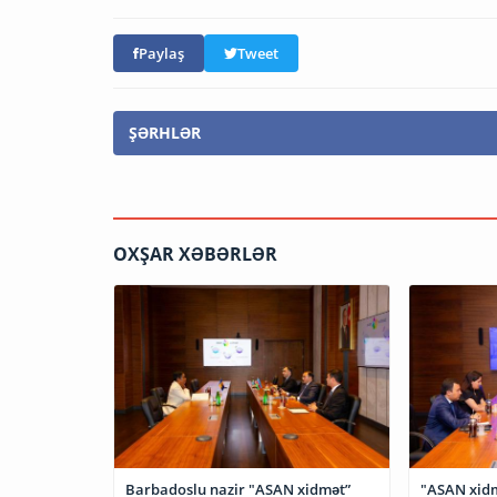
Paylaş
Tweet
ŞƏRHLƏR
OXŞAR XƏBƏRLƏR
"ASAN xidm
Barbadoslu nazir "ASAN xidmət”