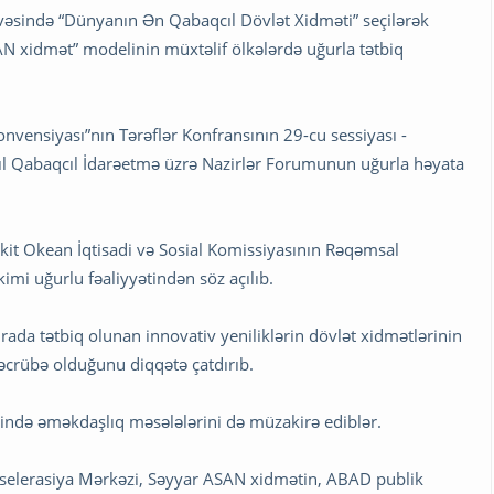
sində “Dünyanın Ən Qabaqcıl Dövlət Xidməti” seçilərək
N xidmət” modelinin müxtəlif ölkələrdə uğurla tətbiq
vensiyası”nın Tərəflər Konfransının 29-cu sessiyası -
ıl Qabaqcıl İdarəetmə üzrə Nazirlər Forumunun uğurla həyata
kit Okean İqtisadi və Sosial Komissiyasının Rəqəmsal
kimi uğurlu fəaliyyətindən söz açılıb.
da tətbiq olunan innovativ yeniliklərin dövlət xidmətlərinin
əcrübə olduğunu diqqətə çatdırıb.
sində əməkdaşlıq məsələlərini də müzakirə ediblər.
selerasiya Mərkəzi, Səyyar ASAN xidmətin, ABAD publik