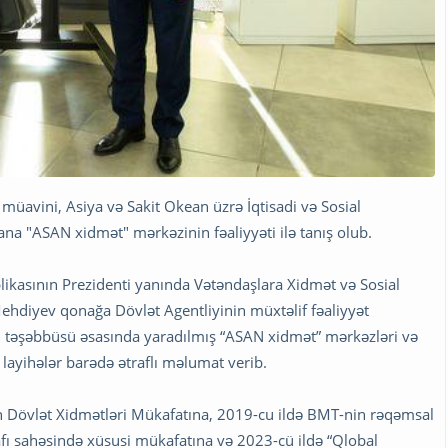
n müavini, Asiya və Sakit Okean üzrə İqtisadi və Sosial
ana "ASAN xidmət" mərkəzinin fəaliyyəti ilə tanış olub.
ikasının Prezidenti yanında Vətəndaşlara Xidmət və Sosial
Mehdiyev qonağa Dövlət Agentliyinin müxtəlif fəaliyyət
in təşəbbüsü əsasında yaradılmış “ASAN xidmət” mərkəzləri və
 layihələr barədə ətraflı məlumat verib.
n Dövlət Xidmətləri Mükafatına, 2019-cu ildə BMT-nin rəqəmsal
şafı sahəsində xüsusi mükafatına və 2023-cü ildə “Qlobal