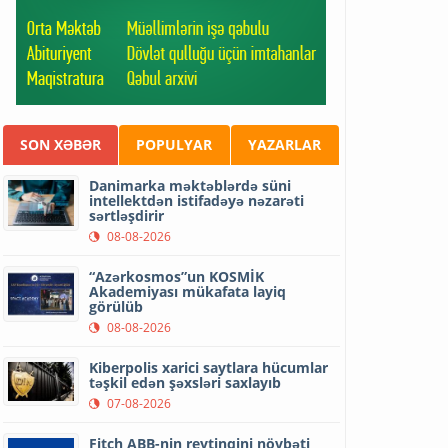
SON XƏBƏR
POPULYAR
YAZARLAR
Danimarka məktəblərdə süni
intellektdən istifadəyə nəzarəti
sərtləşdirir
08-08-2026
“Azərkosmos”un KOSMİK
Akademiyası mükafata layiq
görülüb
08-08-2026
Kiberpolis xarici saytlara hücumlar
təşkil edən şəxsləri saxlayıb
07-08-2026
Fitch ABB-nin reytinqini növbəti