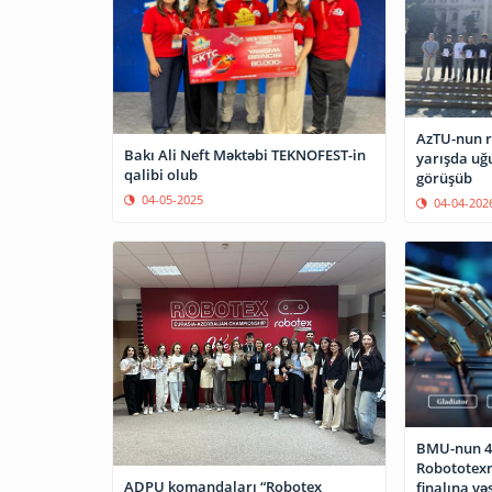
AzTU-nun r
Bakı Ali Neft Məktəbi TEKNOFEST-in
yarışda uğ
qalibi olub
görüşüb
04-05-2025
04-04-202
BMU-nun 4
Robototexn
ADPU komandaları “Robotex
finalına və