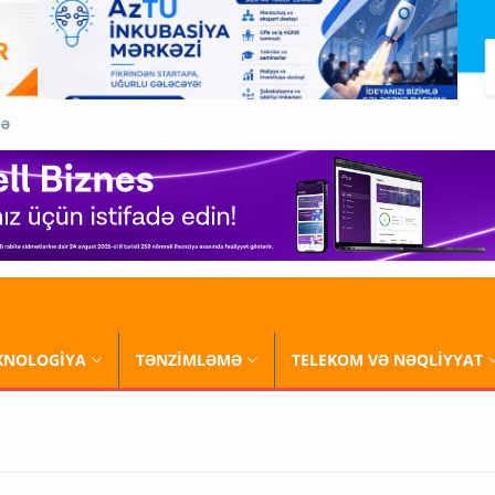
QƏ
XNOLOGİYA
TƏNZİMLƏMƏ
TELEKOM VƏ NƏQLİYYAT