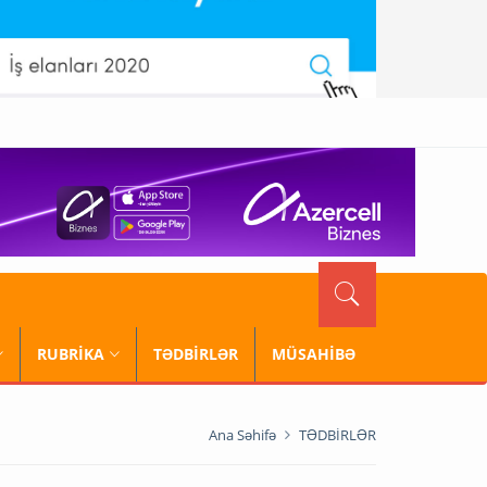
RUBRİKA
TƏDBİRLƏR
MÜSAHİBƏ
Ana Səhifə
TƏDBİRLƏR