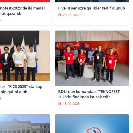
ofest-2025”də iki medal
II və III yer üzrə qaliblər təltif olunub
afat qazanıb
29-05-2022
5
əri "FICS 2025" startap
BDU-nun komandası “TEKNOFEST-
nin qalibi olub
2025”in finalında iştirak edir
5
18-09-2025