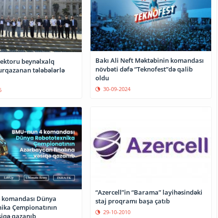
Bakı Ali Neft Məktəbinin komandası
ektoru beynəlxalq
növbəti dəfə “Teknofest”də qalib
urqazanan tələbələrlə
oldu
30-09-2024
6
“Azercell”in “Barama” layihəsindəki
 komandası Dünya
staj proqramı başa çatıb
ika Çempionatının
29-10-2010
siqə qazanıb