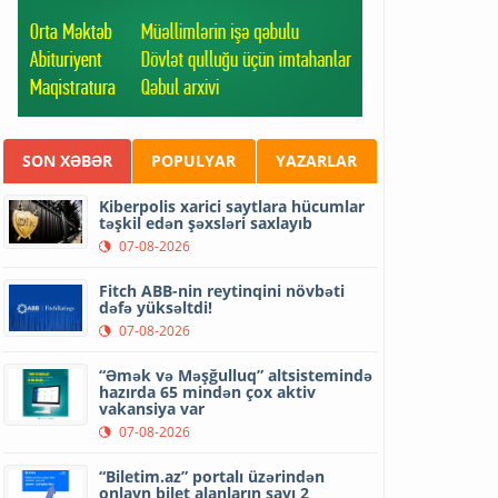
SON XƏBƏR
POPULYAR
YAZARLAR
Kiberpolis xarici saytlara hücumlar
təşkil edən şəxsləri saxlayıb
07-08-2026
Fitch ABB-nin reytinqini növbəti
dəfə yüksəltdi!
07-08-2026
“Əmək və Məşğulluq” altsistemində
hazırda 65 mindən çox aktiv
vakansiya var
07-08-2026
“Biletim.az” portalı üzərindən
onlayn bilet alanların sayı 2