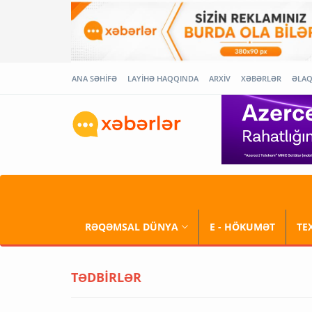
ANA SƏHİFƏ
LAYİHƏ HAQQINDA
ARXİV
XƏBƏRLƏR
ƏLA
RƏQƏMSAL DÜNYA
E - HÖKUMƏT
TE
TƏDBİRLƏR