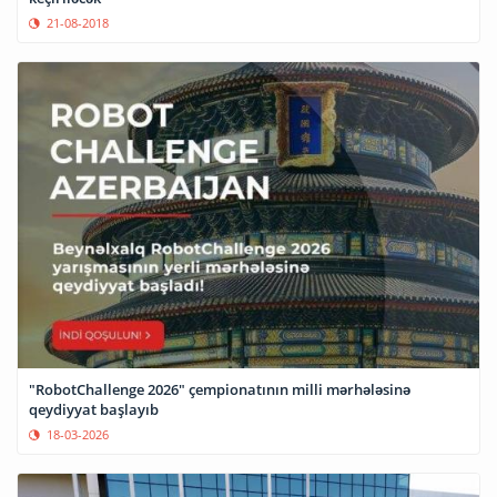
21-08-2018
"RobotChallenge 2026" çempionatının milli mərhələsinə
qeydiyyat başlayıb
18-03-2026