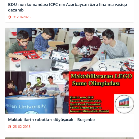
BDU-nun komandası ICPC-nin Azərbaycan üzrə finalına vəsiqə
qazanıb
31-10-2025
Məktəblilərin robotları döyüşəcək – Bu şənbə
28-02-2018