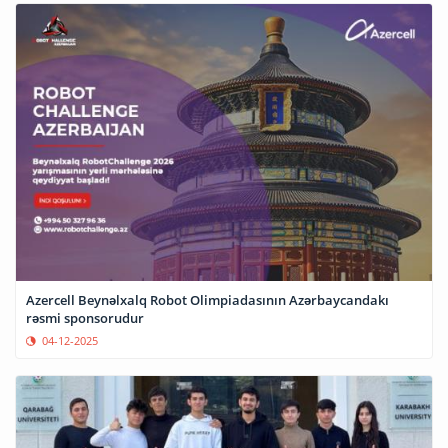
Azercell Beynəlxalq Robot Olimpiadasının Azərbaycandakı
rəsmi sponsorudur
04-12-2025