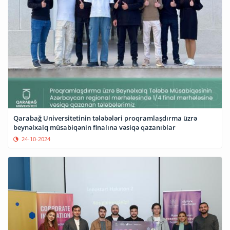
Qarabağ Universitetinin tələbələri proqramlaşdırma üzrə
beynəlxalq müsabiqənin finalına vəsiqə qazanıblar
24-10-2024