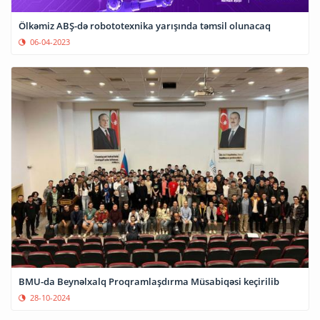
Ölkəmiz ABŞ-də robototexnika yarışında təmsil olunacaq
06-04-2023
BMU-da Beynəlxalq Proqramlaşdırma Müsabiqəsi keçirilib
28-10-2024