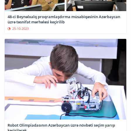
48-ci Beynəlxalq proqramlaşdırma müsabiqəsinin Azərbaycan
üzrə təsnifat mərhələsi keçirilib
25-10-2023
Robot Olimpiadasının Azərbaycan üzrə növbəti seçim yarışı
keçiriləcək