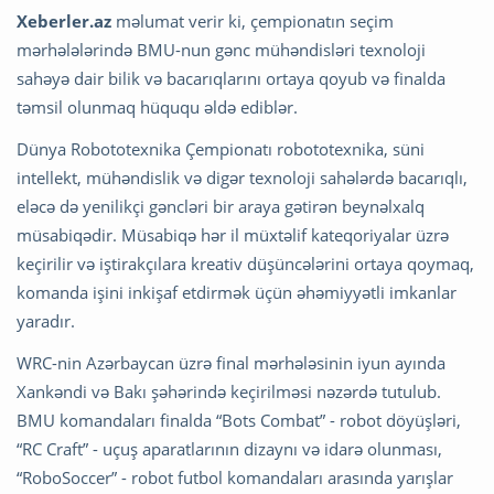
Xeberler.az
məlumat verir ki, çempionatın seçim
mərhələlərində BMU-nun gənc mühəndisləri texnoloji
sahəyə dair bilik və bacarıqlarını ortaya qoyub və finalda
təmsil olunmaq hüququ əldə ediblər.
Dünya Robototexnika Çempionatı robototexnika, süni
intellekt, mühəndislik və digər texnoloji sahələrdə bacarıqlı,
eləcə də yenilikçi gəncləri bir araya gətirən beynəlxalq
müsabiqədir. Müsabiqə hər il müxtəlif kateqoriyalar üzrə
keçirilir və iştirakçılara kreativ düşüncələrini ortaya qoymaq,
komanda işini inkişaf etdirmək üçün əhəmiyyətli imkanlar
yaradır.
WRC-nin Azərbaycan üzrə final mərhələsinin iyun ayında
Xankəndi və Bakı şəhərində keçirilməsi nəzərdə tutulub.
BMU komandaları finalda “Bots Combat” - robot döyüşləri,
“RC Craft” - uçuş aparatlarının dizaynı və idarə olunması,
“RoboSoccer” - robot futbol komandaları arasında yarışlar