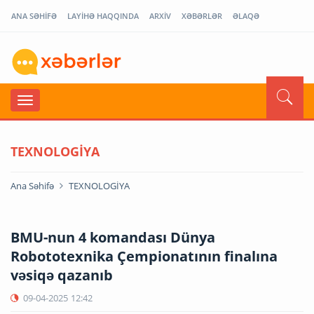
ANA SƏHİFƏ
LAYİHƏ HAQQINDA
ARXİV
XƏBƏRLƏR
ƏLAQƏ
TEXNOLOGİYA
Ana Səhifə
TEXNOLOGİYA
BMU-nun 4 komandası Dünya
Robototexnika Çempionatının finalına
vəsiqə qazanıb
09-04-2025
12:42