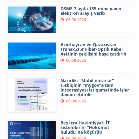
DSMF 7 ayda 135 minə yaxın
elektron arayış verib
06-08-2026
Azərbaycan və Qazaxıstan
Transxəzər Fiber-Optik Kabel
Xəttinin çəkilişini başa çatdırıb
06-08-2026
Nazirlik: “Mobil notariat”
tətbiqinin “mygov”a tam
inteqrasiyası istiqamətində işlər
davam etdirilir
06-08-2026
Beş İcra Hakimiyyəti İT
sistemlərini “Hökumət
buludu”na köçürüb
06-08-2026