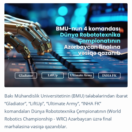
Bakı Mühəndislik Universitetinin (BMU) tələbələrindən ibarət
“Gladiator”, “LiftUp”, “Ultimate Army”, “INHA FK”
komandaları Dünya Robototexnika Çempionatının (World
Robotics Championship - WRC) Azərbaycan üzrə final
mərhələsinə vəsiqə qazanıblar.