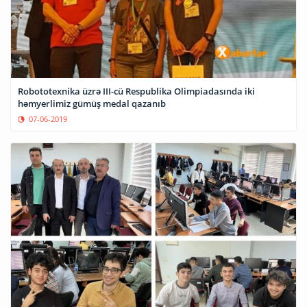
Robototexnika üzrə III-cü Respublika Olimpiadasında iki
həmyerlimiz gümüş medal qazanıb
07-06-2019