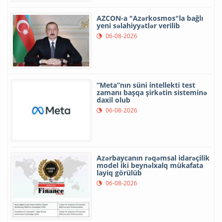
AZCON-a "Azərkosmos"la bağlı
yeni səlahiyyətlər verilib
06-08-2026
“Meta”nın süni intellekti test
zamanı başqa şirkətin sisteminə
daxil olub
06-08-2026
Azərbaycanın rəqəmsal idarəçilik
model iki beynəlxalq mükafata
layiq görülüb
06-08-2026