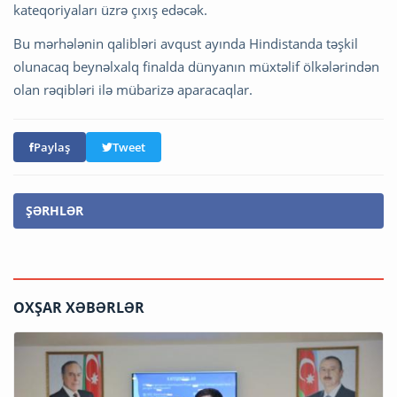
kateqoriyaları üzrə çıxış edəcək.
Bu mərhələnin qalibləri avqust ayında Hindistanda təşkil
olunacaq beynəlxalq finalda dünyanın müxtəlif ölkələrindən
olan rəqibləri ilə mübarizə aparacaqlar.
Paylaş
Tweet
ŞƏRHLƏR
OXŞAR XƏBƏRLƏR