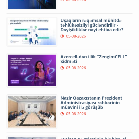
Uşaqların rəqəmsal mühitdə
təhlükəsizliyi gücləndirilir -
Dəyişikliklər nəyi ehtiva edir?
05-08-2026
Azercell-dən illik “ZengimCELL”
xidməti
05-08-2026
Nazir Qazaxıstanın Prezident
Administrasiyası rəhbərinin
müavini ilə görüşüb
05-08-2026