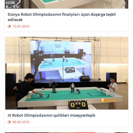
Dünya Robot Olimpiadasının finalçıları üçün düşərgə təşkil
ediləcək
15-07-2019
III Robot Olimpiadasının qalibləri müəyyənləşib
08-06-2019