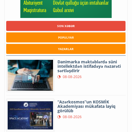
SON XƏBƏR
POPULYAR
YAZARLAR
Danimarka məktəblərdə süni
intellektdən istifadəyə nəzarəti
sərtləşdirir
08-08-2026
“Azərkosmos”un KOSMİK
Akademiyası mükafata layiq
görülüb
08-08-2026