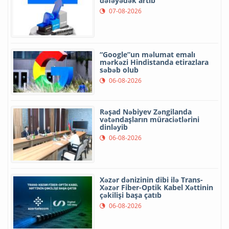
dəfəyədək artıb
07-08-2026
“Google”un məlumat emalı
mərkəzi Hindistanda etirazlara
səbəb olub
06-08-2026
Rəşad Nəbiyev Zəngilanda
vətəndaşların müraciətlərini
dinləyib
06-08-2026
Xəzər dənizinin dibi ilə Trans-
Xəzər Fiber-Optik Kabel Xəttinin
çəkilişi başa çatıb
06-08-2026