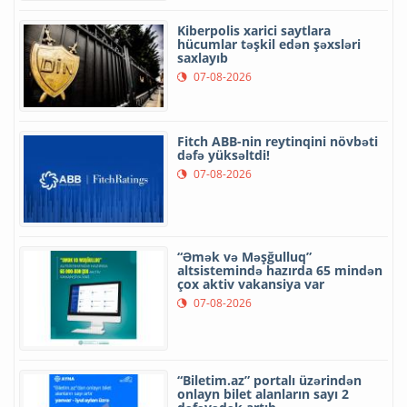
Kiberpolis xarici saytlara
hücumlar təşkil edən şəxsləri
saxlayıb
07-08-2026
Fitch ABB-nin reytinqini növbəti
dəfə yüksəltdi!
07-08-2026
“Əmək və Məşğulluq”
altsistemində hazırda 65 mindən
çox aktiv vakansiya var
07-08-2026
“Biletim.az” portalı üzərindən
onlayn bilet alanların sayı 2