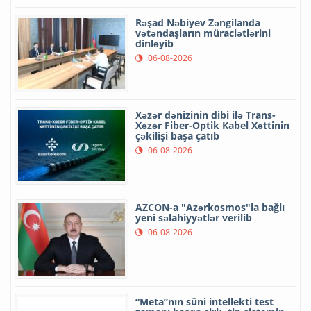
Rəşad Nəbiyev Zəngilanda
vətəndaşların müraciətlərini
dinləyib
06-08-2026
Xəzər dənizinin dibi ilə Trans-
Xəzər Fiber-Optik Kabel Xəttinin
çəkilişi başa çatıb
06-08-2026
AZCON-a "Azərkosmos"la bağlı
yeni səlahiyyətlər verilib
06-08-2026
“Meta”nın süni intellekti test