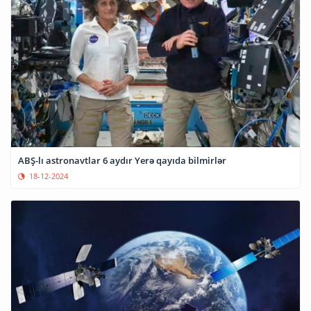
ABŞ-lı astronavtlar 6 aydır Yerə qayıda bilmirlər
18-12-2024