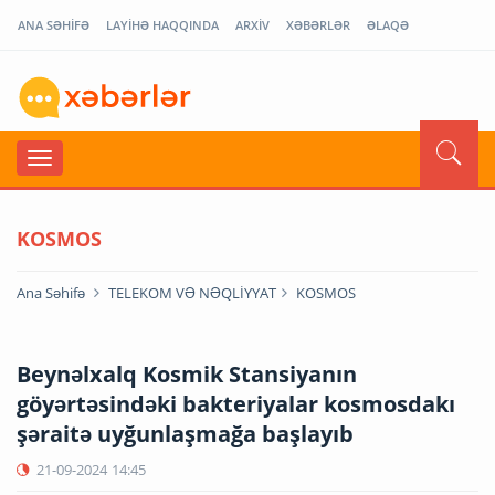
ANA SƏHİFƏ
LAYİHƏ HAQQINDA
ARXİV
XƏBƏRLƏR
ƏLAQƏ
KOSMOS
Ana Səhifə
TELEKOM VƏ NƏQLİYYAT
KOSMOS
Beynəlxalq Kosmik Stansiyanın
göyərtəsindəki bakteriyalar kosmosdakı
şəraitə uyğunlaşmağa başlayıb
21-09-2024
14:45