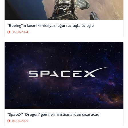
“Boeing”in kosmik missiyası uğursuzluqla üzləşib
31-08-2024
“SpaceX” “Dragon” gəmilərini istismardan çıxaracaq
06-06-2025