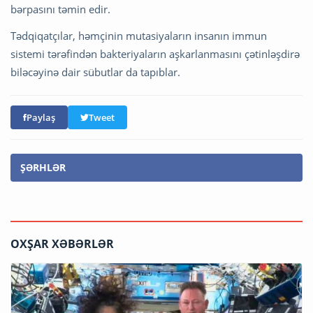
bərpasını təmin edir.
Tədqiqatçılar, həmçinin mutasiyaların insanın immun
sistemi tərəfindən bakteriyaların aşkarlanmasını çətinləşdirə
biləcəyinə dair sübutlar da tapıblar.
Paylaş
Tweet
ŞƏRHLƏR
OXŞAR XƏBƏRLƏR