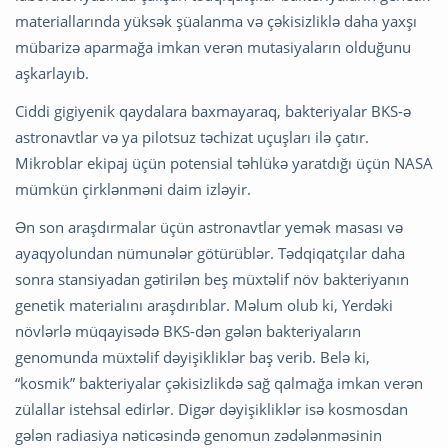
materiallarında yüksək şüalanma və çəkisizliklə daha yaxşı
mübarizə aparmağa imkan verən mutasiyaların olduğunu
aşkarlayıb.
Ciddi gigiyenik qaydalara baxmayaraq, bakteriyalar BKS-ə
astronavtlar və ya pilotsuz təchizat uçuşları ilə çatır.
Mikroblar ekipaj üçün potensial təhlükə yaratdığı üçün NASA
mümkün çirklənməni daim izləyir.
Ən son araşdırmalar üçün astronavtlar yemək masası və
ayaqyolundan nümunələr götürüblər. Tədqiqatçılar daha
sonra stansiyadan gətirilən beş müxtəlif növ bakteriyanın
genetik materialını araşdırıblar. Məlum olub ki, Yerdəki
növlərlə müqayisədə BKS-dən gələn bakteriyaların
genomunda müxtəlif dəyişikliklər baş verib. Belə ki,
“kosmik” bakteriyalar çəkisizlikdə sağ qalmağa imkan verən
zülallar istehsal edirlər. Digər dəyişikliklər isə kosmosdan
gələn radiasiya nəticəsində genomun zədələnməsinin