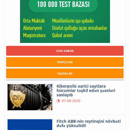
SON XƏBƏR
POPULYAR
YAZARLAR
Kiberpolis xarici saytlara
hücumlar təşkil edən şəxsləri
saxlayıb
07-08-2026
Fitch ABB-nin reytinqini növbəti
dəfə yüksəltdi!