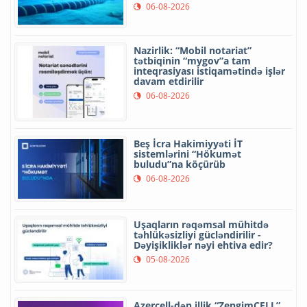
06-08-2026
Nazirlik: “Mobil notariat”
tətbiqinin “mygov”a tam
inteqrasiyası istiqamətində işlər
davam etdirilir
06-08-2026
Beş İcra Hakimiyyəti İT
sistemlərini “Hökumət
buludu”na köçürüb
06-08-2026
Uşaqların rəqəmsal mühitdə
təhlükəsizliyi gücləndirilir -
Dəyişikliklər nəyi ehtiva edir?
05-08-2026
Azercell-dən illik “ZengimCELL”