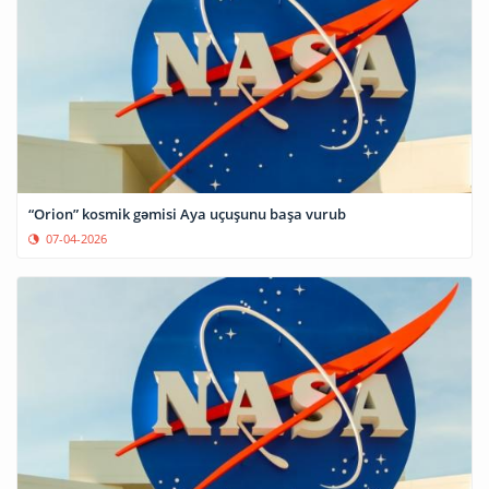
“Orion” kosmik gəmisi Aya uçuşunu başa vurub
07-04-2026