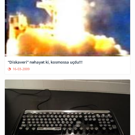
“Diskaveri” nəhayət ki, kosmossa uçdu!!!
16-03-2009