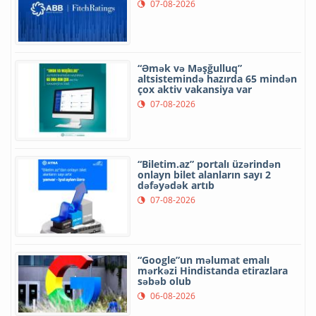
07-08-2026
“Əmək və Məşğulluq”
altsistemində hazırda 65 mindən
çox aktiv vakansiya var
07-08-2026
“Biletim.az” portalı üzərindən
onlayn bilet alanların sayı 2
dəfəyədək artıb
07-08-2026
“Google”un məlumat emalı
mərkəzi Hindistanda etirazlara
səbəb olub
06-08-2026