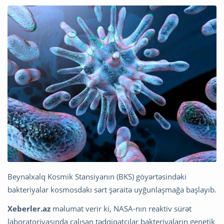
Beynəlxalq Kosmik Stansiyanın (BKS) göyərtəsindəki
bakteriyalar kosmosdakı sərt şəraitə uyğunlaşmağa başlayıb.
Xeberler.az
məlumat verir ki, NASA-nın reaktiv sürət
laboratoriyasında çalışan tədqiqatçılar bakteriyaların genetik