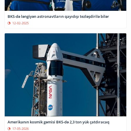
BKS-də ləngiyən astronavtların qayıdışı tezləşdirilə bilər
12-02-2025
Amerikanın kosmik gəmisi BKS-də 2,3 ton yük çatdıracaq
17-05-2026