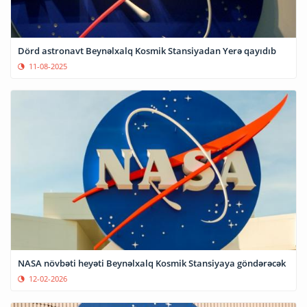
Dörd astronavt Beynəlxalq Kosmik Stansiyadan Yerə qayıdıb
11-08-2025
NASA növbəti heyəti Beynəlxalq Kosmik Stansiyaya göndərəcək
12-02-2026