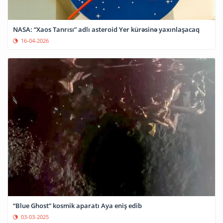
NASA: “Xaos Tanrısı” adlı asteroid Yer kürəsinə yaxınlaşacaq
16-04-2026
“Blue Ghost” kosmik aparatı Aya eniş edib
03-03-2025