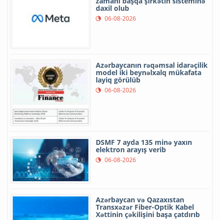
zamanı başqa şirkətin sisteminə
daxil olub
06-08-2026
Azərbaycanın rəqəmsal idarəçilik
model iki beynəlxalq mükafata
layiq görülüb
06-08-2026
DSMF 7 ayda 135 minə yaxın
elektron arayış verib
06-08-2026
Azərbaycan və Qazaxıstan
Transxəzər Fiber-Optik Kabel
Xəttinin çəkilişini başa çatdırıb