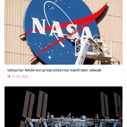
İxtisarlar NASA-nın proqramlarına mənfi təsir edəcək
31-07-2025