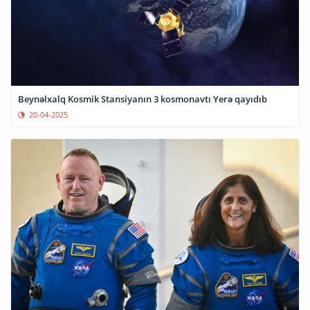
Beynəlxalq Kosmik Stansiyanın 3 kosmonavtı Yerə qayıdıb
20-04-2025