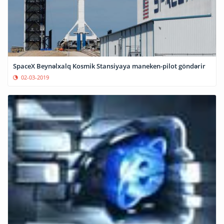
SpaceX Beynəlxalq Kosmik Stansiyaya maneken-pilot göndərir
02-03-2019