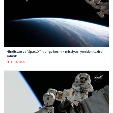
Hindistan və “SpaceX”in birgə kosmik missiyası yenidən təxirə
salınıb
11-06-2025