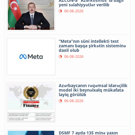
AZCON-a "Azərkosmos"la bağlı
yeni səlahiyyətlər verilib
06-08-2026
“Meta”nın süni intellekti test
zamanı başqa şirkətin sisteminə
daxil olub
06-08-2026
Azərbaycanın rəqəmsal idarəçilik
model iki beynəlxalq mükafata
layiq görülüb
06-08-2026
DSMF 7 ayda 135 minə yaxın