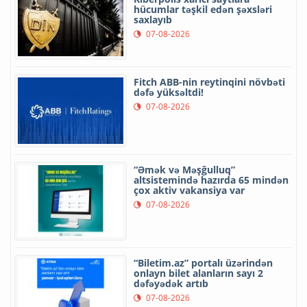
hücumlar təşkil edən şəxsləri
saxlayıb
07-08-2026
Fitch ABB-nin reytinqini növbəti
dəfə yüksəltdi!
07-08-2026
“Əmək və Məşğulluq”
altsistemində hazırda 65 mindən
çox aktiv vakansiya var
07-08-2026
“Biletim.az” portalı üzərindən
onlayn bilet alanların sayı 2
dəfəyədək artıb
07-08-2026