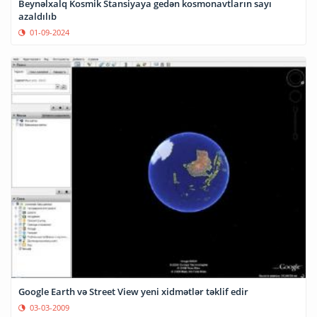
Beynəlxalq Kosmik Stansiyaya gedən kosmonavtların sayı
azaldılıb
01-09-2024
Google Earth və Street View yeni xidmətlər təklif edir
03-03-2009