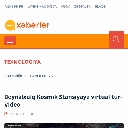
ANA SƏHİFƏ
LAYİHƏ HAQQINDA
ARXİV
XƏBƏRLƏR
ƏLAQƏ
TEXNOLOGİYA
Ana Səhifə
TEXNOLOGİYA
Beynəlxalq Kosmik Stansiyaya virtual tur-
Video
25-07-2017
14:17