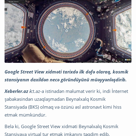
Google Street View xidməti tarixdə ilk dəfə olaraq, kosmik
stansiyanın daxildən necə göründüyünü müəyyənləşdirib.
Xeberler.az i
ct.az-a istinadən məlumat verir ki, indi İnternet
şəbəkəsindən uzaqlaşmadan Beynəlxalq Kosmik
Stansiyada (BKS) olmaq və özünü əsl astronavt kimi hiss
etmək mümkündür.
Belə ki, Google Street View xidməti Beynəlxalq Kosmik
Stansiyaya virtual tur etmək imkanını təqdim edib.