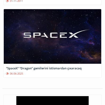
01-11-2011
“SpaceX” “Dragon” gəmilərini istismardan çıxaracaq
06-06-2025