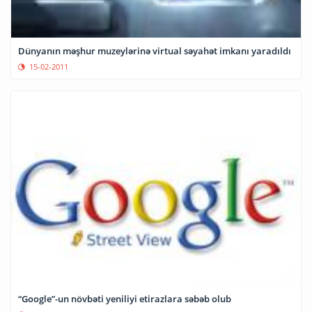
Dünyanın məşhur muzeylərinə virtual səyahət imkanı yaradıldı
15-02-2011
“Google”-un növbəti yeniliyi etirazlara səbəb olub