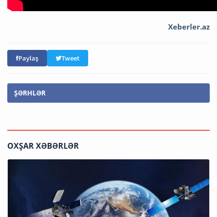
Xeberler.az
Paylaş
Tweet
ŞƏRHLƏR
OXŞAR XƏBƏRLƏR