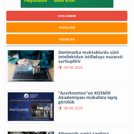
SON XƏBƏR
POPULYAR
YAZARLAR
Danimarka məktəblərdə süni
intellektdən istifadəyə nəzarəti
sərtləşdirir
08-08-2026
“Azərkosmos”un KOSMİK
Akademiyası mükafata layiq
görülüb
08-08-2026
Kiberpolis xarici saytlara