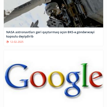
NASA astronavtları geri qaytarmaq üçün BKS-ə göndərəcəyi
kapsulu dəyişdirib
12-02-2025