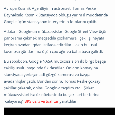
Avropa Kosmik Agentliyinin astronavtı Tomas Peske
Beynəlxalq Kosmik Stansiyada olduğu yarım il müddətində
Google üçün stansiyanın interyerinin fotolarını çəkib.
Adətən, Google-un mütəxəssisləri Google Street View üçün
panorama çəkmək məqsədilə çoxkameralı çəkilişi həyata
keçirən avadanlıqdan istifadə edirdilər. Lakin bu üsul
kosmosa göndərilmə üçün çox ağır və baha başa gəlirdi.
Bu səbəbdən, Google NASA mütəxəssisləri ilə birgə başqa
çəkiliş üsulu haqqında fikirləşdilər. Onların köməyinə
stansiyada yerləşən adi güzgü kamerası və başqa
avadanlıqlar çatdı. Bundan sonra, Tomas Peske çoxsaylı
şəkillər çəkərək, onları Google-a təqdim etdi. Şirkət
mütəxəssisləri isə öz növbəsində bu şəkilləri bir birinə
“calayaraq”
BKS üzrə virtual tur
yaratdılar.