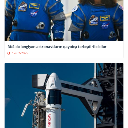
BKS-də ləngiyən astronavtların qayıdışı tezləşdirilə bilər
12-02-2025