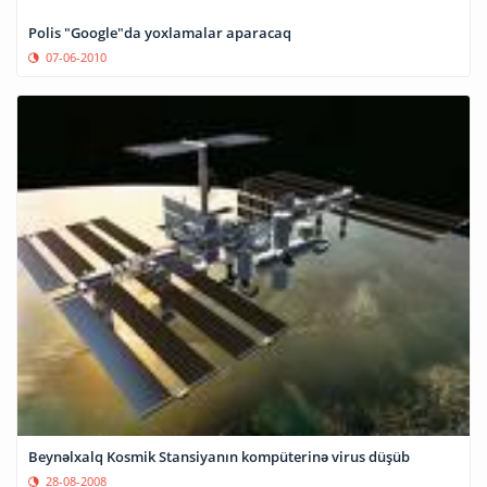
Polis "Google"da yoxlamalar aparacaq
07-06-2010
Beynəlxalq Kosmik Stansiyanın kompüterinə virus düşüb
28-08-2008