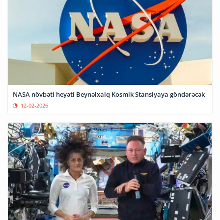
NASA növbəti heyəti Beynəlxalq Kosmik Stansiyaya göndərəcək
12-02-2026