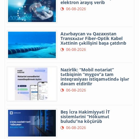
elektron arayış verib
06-08-2026
Azərbaycan və Qazaxıstan
Transxəzər Fiber-Optik Kabel
Xəttinin çəkilişini başa çatdırıb
06-08-2026
Nazirlik: “Mobil notariat”
tətbiqinin “mygov”a tam
inteqrasiyası istiqamətində işlər
davam etdirilir
06-08-2026
Beş İcra Hakimiyyəti İT
sistemlərini “Hökumət
buludu”na köçürüb
06-08-2026