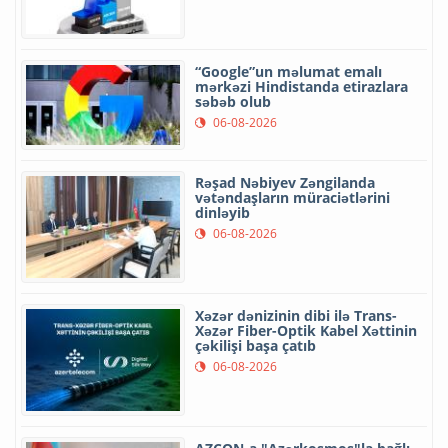
“Google”un məlumat emalı
mərkəzi Hindistanda etirazlara
səbəb olub
06-08-2026
Rəşad Nəbiyev Zəngilanda
vətəndaşların müraciətlərini
dinləyib
06-08-2026
Xəzər dənizinin dibi ilə Trans-
Xəzər Fiber-Optik Kabel Xəttinin
çəkilişi başa çatıb
06-08-2026