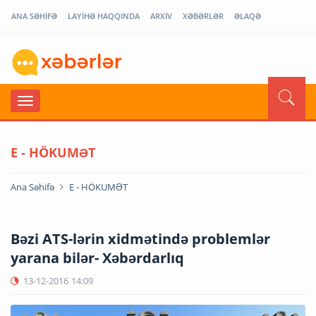
ANA SƏHİFƏ
LAYİHƏ HAQQINDA
ARXİV
XƏBƏRLƏR
ƏLAQƏ
E - HÖKUMƏT
Ana Səhifə
E - HÖKUMƏT
Bəzi ATS-lərin xidmətində problemlər
yarana bilər- Xəbərdarlıq
13-12-2016
14:09