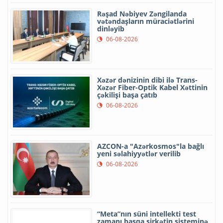
Rəşad Nəbiyev Zəngilanda
vətəndaşların müraciətlərini
dinləyib
06-08-2026
Xəzər dənizinin dibi ilə Trans-
Xəzər Fiber-Optik Kabel Xəttinin
çəkilişi başa çatıb
06-08-2026
AZCON-a "Azərkosmos"la bağlı
yeni səlahiyyətlər verilib
06-08-2026
“Meta”nın süni intellekti test
zamanı başqa şirkətin sisteminə