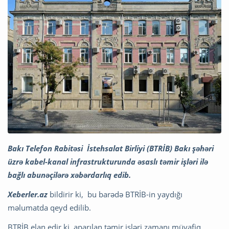
Bakı Telefon Rabitəsi İstehsalat Birliyi (BTRİB) Bakı şəhəri
üzrə kabel-kanal infrastrukturunda əsaslı təmir işləri ilə
bağlı abunəçilərə xəbərdarlıq edib.
Xeberler.az
bildirir ki, bu barədə BTRİB-in yaydığı
məlumatda qeyd edilib.
BTRİB elan edir ki, aparılan təmir işləri zamanı müvafiq