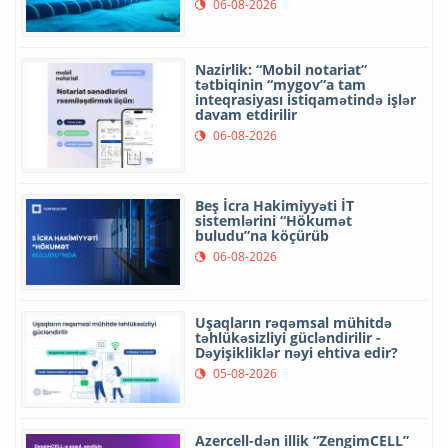
06-08-2026
Nazirlik: “Mobil notariat”
tətbiqinin “mygov”a tam
inteqrasiyası istiqamətində işlər
davam etdirilir
06-08-2026
Beş İcra Hakimiyyəti İT
sistemlərini “Hökumət
buludu”na köçürüb
06-08-2026
Uşaqların rəqəmsal mühitdə
təhlükəsizliyi gücləndirilir -
Dəyişikliklər nəyi ehtiva edir?
05-08-2026
Azercell-dən illik “ZengimCELL”