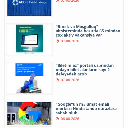
07-08-2026
“Əmək və Məşğulluq”
altsistemində hazırda 65 mindən
çox aktiv vakansiya var
07-08-2026
“Biletim.az” portalı üzərindən
onlayn bilet alanların sayı 2
dəfəyədək artıb
07-08-2026
“Google”un məlumat emalı
mərkəzi Hindistanda etirazlara
səbəb olub
06-08-2026