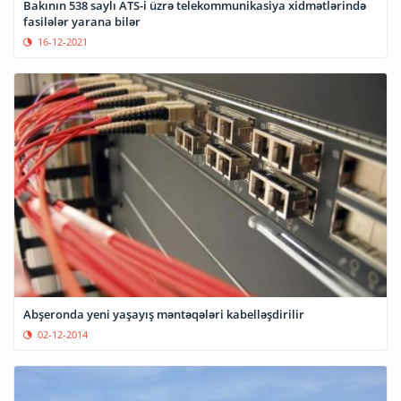
Bakının 538 saylı ATS-i üzrə telekommunikasiya xidmətlərində
fasilələr yarana bilər
16-12-2021
Abşeronda yeni yaşayış məntəqələri kabelləşdirilir
02-12-2014