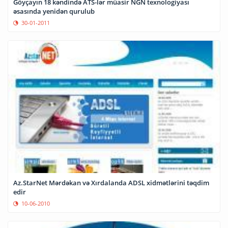
Göyçayın 18 kəndində ATS-lər müasir NGN texnologiyası
əsasında yenidən qurulub
30-01-2011
Az.StarNet Mərdəkan və Xırdalanda ADSL xidmətlərini təqdim
edir
10-06-2010