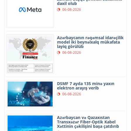
daxil olub
06-08-2026
Azərbaycanın rəqəmsal idarəçilik
model iki beynəlxalq mükafata
layiq görülüb
06-08-2026
DSMF 7 ayda 135 minə yaxın
elektron arayış verib
06-08-2026
Azərbaycan və Qazaxıstan
Transxəzər Fiber-Optik Kabel
Xəttinin çəkilişini başa çatdırıb