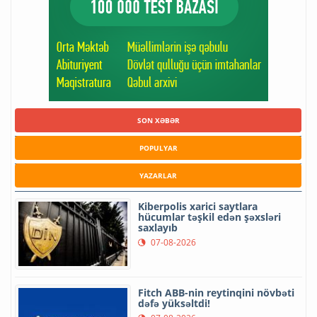
SON XƏBƏR
POPULYAR
YAZARLAR
Kiberpolis xarici saytlara
hücumlar təşkil edən şəxsləri
saxlayıb
07-08-2026
Fitch ABB-nin reytinqini növbəti
dəfə yüksəltdi!