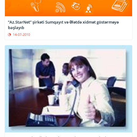
“Az.StarNet” şirkəti Sumqayıt və Ələtdə xidmət göstərməyə
başlayıb
14-07-2010