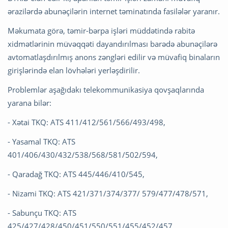
ərazilərdə abunəçilərin internet təminatında fasilələr yaranır.
Məkumata görə, təmir-bərpa işləri müddətində rabitə
xidmətlərinin müvəqqəti dayandırılması barədə abunəçilərə
avtomatlaşdırılmış anons zəngləri edilir və müvafiq binaların
girişlərində elan lövhələri yerləşdirilir.
Problemlər aşağıdakı telekommunikasiya qovşaqlarında
yarana bilər:
- Xətai TKQ: ATS 411/412/561/566/493/498,
- Yasamal TKQ: ATS
401/406/430/432/538/568/581/502/594,
- Qaradağ TKQ: ATS 445/446/410/545,
- Nizami TKQ: ATS 421/371/374/377/ 579/477/478/571,
- Sabunçu TKQ: ATS
425/427/428/450/451/550/551/455/452/457,