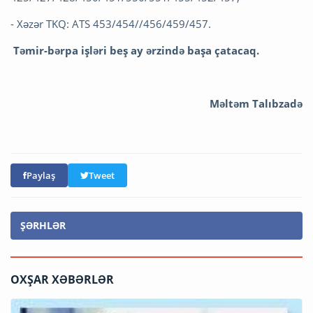
- Xəzər TKQ: ATS 453/454//456/459/457.
Təmir-bərpa işləri beş ay ərzində başa çatacaq.
Məltəm Talıbzadə
Paylaş
Tweet
ŞƏRHLƏR
OXŞAR XƏBƏRLƏR