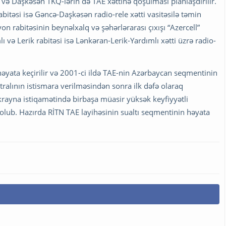
 və Daşkəsən TKQ-lərin də TAE xəttinə qoşulması planlaşdırılır.
abitəsi isə Gəncə-Daşkəsən radio-rele xətti vasitəsilə təmin
 rabitəsinin beynəlxalq və şəhərlərarası çıxışı “Azercell”
lı və Lerik rabitəsi isə Lənkəran-Lerik-Yardımlı xətti üzrə radio-
 həyata keçirilir və 2001-ci ildə TAE-nin Azərbaycan seqmentinin
istralının istismara verilməsindən sonra ilk dəfə olaraq
krayna istiqamətində birbaşa müasir yüksək keyfiyyətli
lub. Hazırda RİTN TAE layihəsinin sualtı seqmentinin həyata