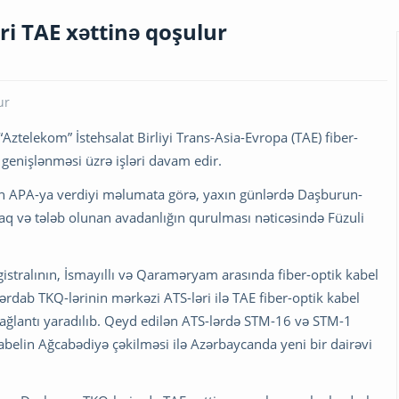
ri TAE xəttinə qoşulur
“Aztelekom” İstehsalat Birliyi Trans-Asia-Evropa (TAE) fiber-
genişlənməsi üzrə işləri davam edir.
n APA-ya verdiyi məlumata görə, yaxın günlərdə Daşburun-
acaq və tələb olunan avadanlığın qurulması nəticəsində Füzuli
stralının, İsmayıllı və Qaraməryam arasında fiber-optik kabel
 Zərdab TKQ-lərinin mərkəzi ATS-ləri ilə TAE fiber-optik kabel
ağlantı yaradılıb. Qeyd edilən ATS-lərdə STM-16 və STM-1
kabelin Ağcabədiyə çəkilməsi ilə Azərbaycanda yeni bir dairəvi