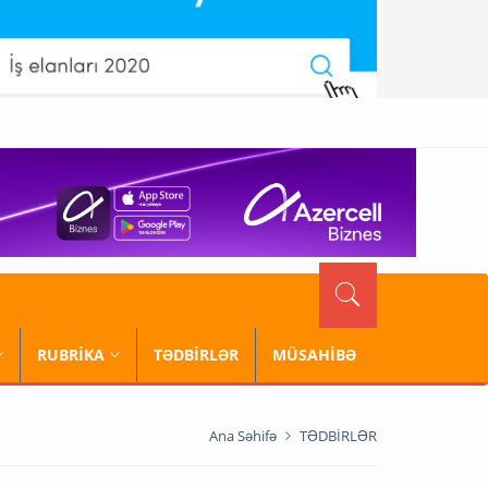
RUBRİKA
TƏDBİRLƏR
MÜSAHİBƏ
Ana Səhifə
TƏDBİRLƏR