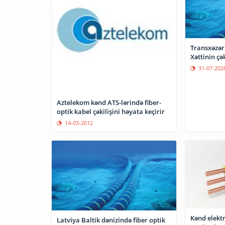
Transxəzər
Xəttinin çə
31-07-202
Aztelekom kənd ATS-lərində fiber-
optik kabel çəkilişini həyata keçirir
14-03-2012
Kənd elektr
Latviya Baltik dənizində fiber optik