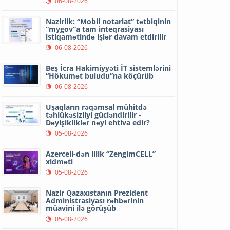
06-08-2026
Nazirlik: “Mobil notariat” tətbiqinin
“mygov”a tam inteqrasiyası
istiqamətində işlər davam etdirilir
06-08-2026
Beş İcra Hakimiyyəti İT sistemlərini
“Hökumət buludu”na köçürüb
06-08-2026
Uşaqların rəqəmsal mühitdə
təhlükəsizliyi gücləndirilir -
Dəyişikliklər nəyi ehtiva edir?
05-08-2026
Azercell-dən illik “ZengimCELL”
xidməti
05-08-2026
Nazir Qazaxıstanın Prezident
Administrasiyası rəhbərinin
müavini ilə görüşüb
05-08-2026