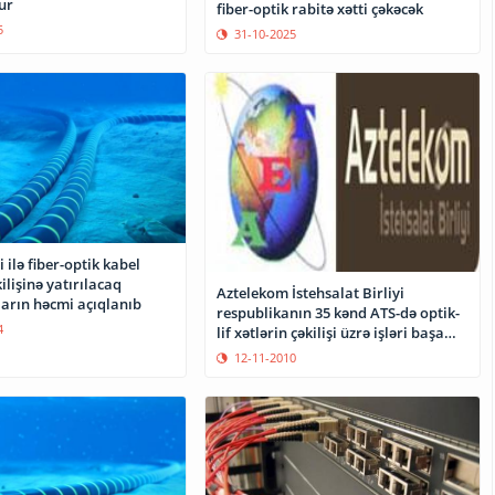
ur
fiber-optik rabitə xətti çəkəcək
5
31-10-2025
 ilə fiber-optik kabel
ilişinə yatırılacaq
Aztelekom İstehsalat Birliyi
ların həcmi açıqlanıb
respublikanın 35 kənd ATS-də optik-
4
lif xətlərin çəkilişi üzrə işləri başa
çatdırıb.
12-11-2010