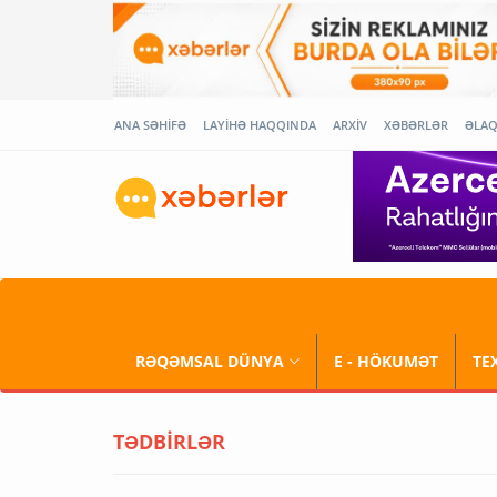
ANA SƏHİFƏ
LAYİHƏ HAQQINDA
ARXİV
XƏBƏRLƏR
ƏLA
RƏQƏMSAL DÜNYA
E - HÖKUMƏT
TE
TƏDBİRLƏR