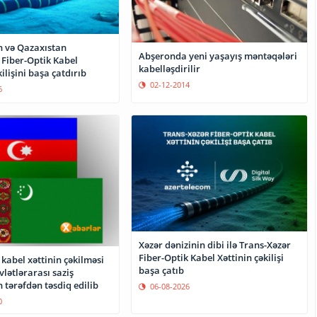
 və Qazaxıstan
Abşeronda yeni yaşayış məntəqələri
 Fiber-Optik Kabel
kabelləşdirilir
ilişini başa çatdırıb
02-12-2014
6
Xəzər dənizinin dibi ilə Trans-Xəzər
Fiber-Optik Kabel Xəttinin çəkilişi
 kabel xəttinin çəkilməsi
başa çatıb
vlətlərarası saziş
tərəfdən təsdiq edilib
06-08-2026
0