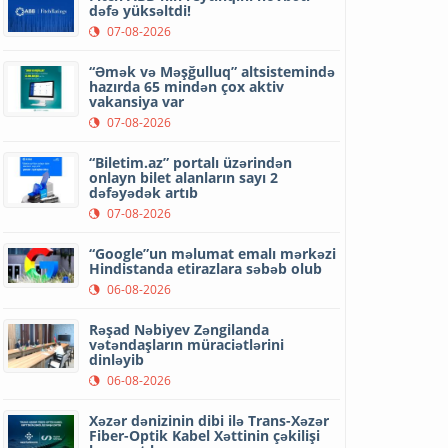
dəfə yüksəltdi!
07-08-2026
“Əmək və Məşğulluq” altsistemində
hazırda 65 mindən çox aktiv
vakansiya var
07-08-2026
“Biletim.az” portalı üzərindən
onlayn bilet alanların sayı 2
dəfəyədək artıb
07-08-2026
“Google”un məlumat emalı mərkəzi
Hindistanda etirazlara səbəb olub
06-08-2026
Rəşad Nəbiyev Zəngilanda
vətəndaşların müraciətlərini
dinləyib
06-08-2026
Xəzər dənizinin dibi ilə Trans-Xəzər
Fiber-Optik Kabel Xəttinin çəkilişi