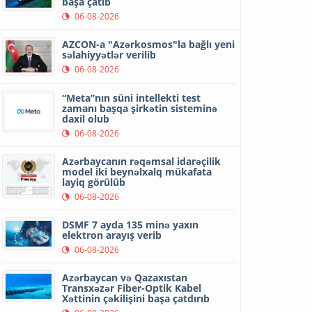
başa çatıb
06-08-2026
AZCON-a "Azərkosmos"la bağlı yeni
səlahiyyətlər verilib
06-08-2026
“Meta”nın süni intellekti test
zamanı başqa şirkətin sisteminə
daxil olub
06-08-2026
Azərbaycanın rəqəmsal idarəçilik
model iki beynəlxalq mükafata
layiq görülüb
06-08-2026
DSMF 7 ayda 135 minə yaxın
elektron arayış verib
06-08-2026
Azərbaycan və Qazaxıstan
Transxəzər Fiber-Optik Kabel
Xəttinin çəkilişini başa çatdırıb