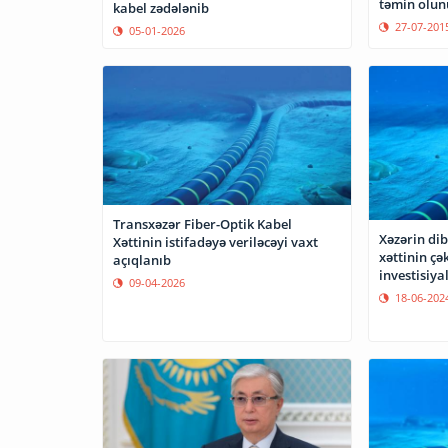
təmin olun
kabel zədələnib
27-07-201
05-01-2026
Transxəzər Fiber-Optik Kabel
Xəzərin dibi
Xəttinin istifadəyə veriləcəyi vaxt
xəttinin çək
açıqlanıb
investisiya
09-04-2026
18-06-202