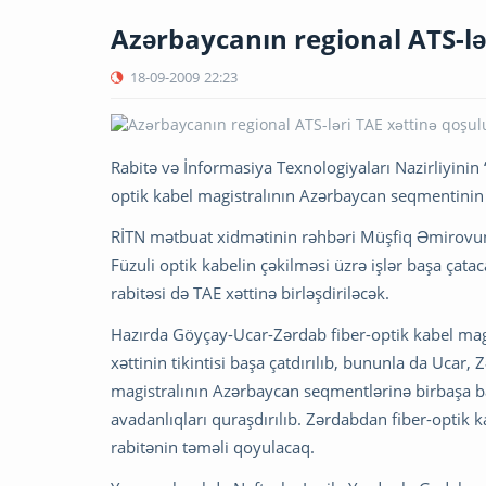
Azərbaycanın regional ATS-lə
18-09-2009
22:23
Rabitə və İnformasiya Texnologiyaları Nazirliyinin 
optik kabel magistralının Azərbaycan seqmentinin 
RİTN mətbuat xidmətinin rəhbəri Müşfiq Əmirovu
Füzuli optik kabelin çəkilməsi üzrə işlər başa çat
rabitəsi də TAE xəttinə birləşdiriləcək.
Hazırda Göyçay-Ucar-Zərdab fiber-optik kabel magi
xəttinin tikintisi başa çatdırılıb, bununla da Ucar,
magistralının Azərbaycan seqmentlərinə birbaşa b
avadanlıqları quraşdırılıb. Zərdabdan fiber-optik 
rabitənin təməli qoyulacaq.