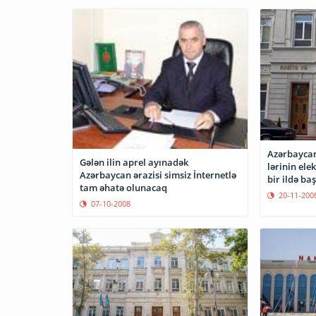
Azərbaycan
Gələn ilin aprel ayınadək
lərinin ele
Azərbaycan ərazisi simsiz İnternetlə
bir ildə ba
tam əhatə olunacaq
20-11-200
07-10-2008