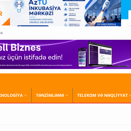
QƏ
XNOLOGİYA
TƏNZİMLƏMƏ
TELEKOM VƏ NƏQLİYYAT