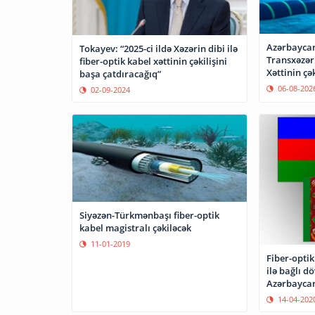
Azərbaycan
Tokayev: “2025-ci ildə Xəzərin dibi ilə
Transxəzər
fiber-optik kabel xəttinin çəkilişini
Xəttinin çək
başa çatdıracağıq”
06-08-202
02-09-2024
Siyəzən-Türkmənbaşı fiber-optik
kabel magistralı çəkiləcək
11-01-2019
Fiber-optik
ilə bağlı dö
Azərbaycan 
14-04-202