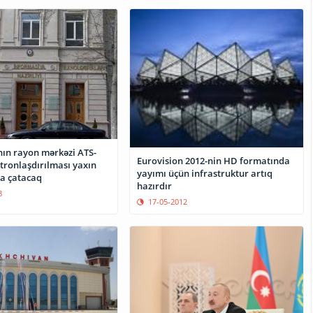
ın rayon mərkəzi ATS-
Eurovision 2012-nin HD formatında
ktronlaşdırılması yaxın
yayımı üçün infrastruktur artıq
şa çatacaq
hazırdır
8
17-05-2012