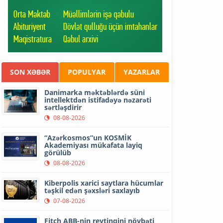
SON XƏBƏR
POPULYAR
YAZARLAR
Danimarka məktəblərdə süni
intellektdən istifadəyə nəzarəti
sərtləşdirir
08-08-2026
“Azərkosmos”un KOSMİK
Akademiyası mükafata layiq
görülüb
08-08-2026
Kiberpolis xarici saytlara hücumlar
təşkil edən şəxsləri saxlayıb
07-08-2026
Fitch ABB-nin reytinqini növbəti