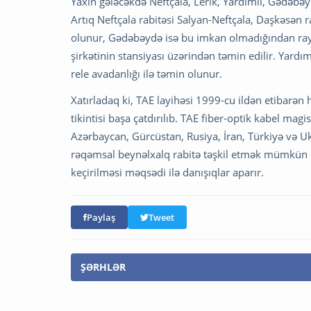
Yaxın gələcəkdə Neftçala, Lerik, Yardımlı, Gədəbəy
Artıq Neftçala rabitəsi Salyan-Neftçala, Daşkəsən r
olunur, Gədəbəydə isə bu imkan olmadığından rayon
şirkətinin stansiyası üzərindən təmin edilir. Yardım
rele avadanlığı ilə təmin olunur.
Xatırladaq ki, TAE layihəsi 1999-cu ildən etibarən
tikintisi başa çatdırılıb. TAE fiber-optik kabel mag
Azərbaycan, Gürcüstan, Rusiya, İran, Türkiyə və U
rəqəmsal beynəlxalq rabitə təşkil etmək mümkün o
keçirilməsi məqsədi ilə danışıqlar aparır.
Paylaş
Tweet
ŞƏRHLƏR