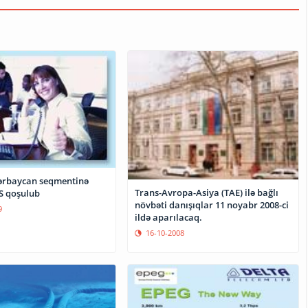
ərbaycan seqmentinə
Trans-Avropa-Asiya (TAE) ilə bağlı
TS qoşulub
növbəti danışıqlar 11 noyabr 2008-ci
9
ildə aparılacaq.
16-10-2008