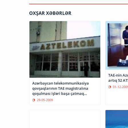
OXŞAR XƏBƏRLƏR
TAE-nin Az
artıq 52 A
Azərbaycan telekommunikasiya
01-12-200
qovşaqlarının TAE magistralına
qoşulması işləri başa çatmaq
üzrədir
29-05-2009