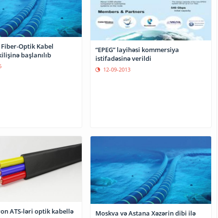
 Fiber-Optik Kabel
“EPEG” layihəsi kommersiya
kilişinə başlanılıb
istifadəsinə verildi
6
12-09-2013
on ATS-ləri optik kabellə
Moskva və Astana Xəzərin dibi ilə