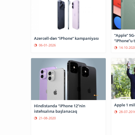
“Apple” 5G-
Azercell-dən “iPhone” kampaniyası
“iPhone”u 
06-01-2026
14-10-202
Hindistanda “iPhone 12”nin
istehsalına başlanacaq
28-07-201
21-08-2020