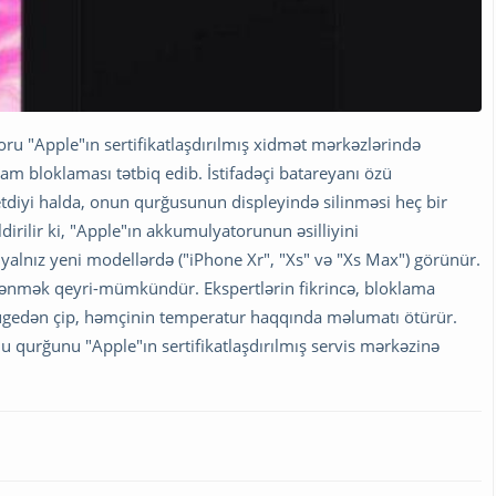
toru "Apple"ın sertifikatlaşdırılmış xidmət mərkəzlərində
am bloklaması tətbiq edib. İstifadəçi batareyanı özü
etdiyi halda, onun qurğusunun displeyində silinməsi heç bir
rilir ki, "Apple"ın akkumulyatorunun əsilliyini
lnız yeni modellərdə ("iPhone Xr", "Xs" və "Xs Max") görünür.
rənmək qeyri-mümkündür. Ekspertlərin fikrincə, bloklama
 sözügedən çip, həmçinin temperatur haqqında məlumatı ötürür.
 qurğunu "Apple"ın sertifikatlaşdırılmış servis mərkəzinə