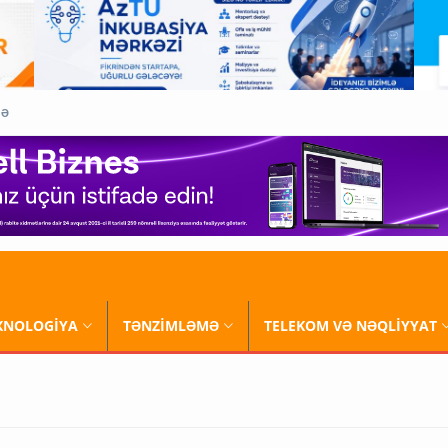
QƏ
XNOLOGİYA
TƏNZİMLƏMƏ
TELEKOM VƏ NƏQLİYYAT