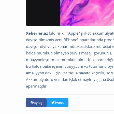
Xeberler.az
bildirir ki, "Apple" şirkəti akkumulya
dəyişdirilməmiş yeni "iPhone" aparatlarında proqr
dəyişdirdiyi və ya kənar mütəxəssislərə müraciət 
halda mümkün olmayan servis mesajı görünür. Bildi
müəyyənləşdirmək mümkün olmadı" xəbərdarlığı ya
Bu halda batareyanın vəziyyətini və tutumunu öy
əməliyyatı daxili çip vasitəsilə həyata keçirilir,
Akkumulyatoru yenidən işlək etməyin yeganə üsulu
aparmaqdır.
Paylaş
Tweet