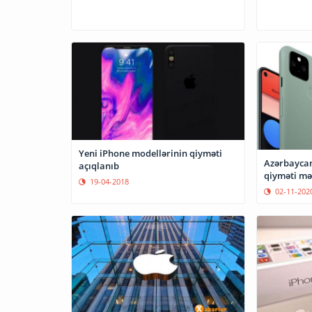
Yeni iPhone modellərinin qiyməti
Azərbaycan
açıqlanıb
qiyməti mə
19-04-2018
02-11-202