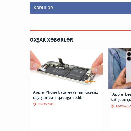
ŞƏRHLƏR
OXŞAR XƏBƏRLƏR
Apple iPhone batareyasının icazəsiz
“Apple” bəz
dəyişilməsini qadağan edib
satışdan çı
09-08-2019
10-09-202