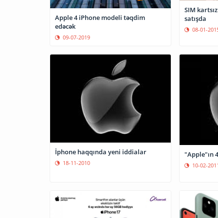
SIM kartsız
Apple 4 iPhone modeli təqdim
satışda
edəcək
08-01-201
09-07-2019
İphone haqqında yeni iddialar
"Apple"ın 4
18-11-2010
10-02-201