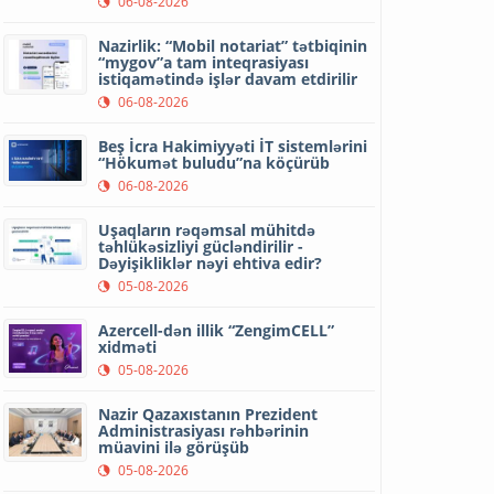
06-08-2026
Nazirlik: “Mobil notariat” tətbiqinin
“mygov”a tam inteqrasiyası
istiqamətində işlər davam etdirilir
06-08-2026
Beş İcra Hakimiyyəti İT sistemlərini
“Hökumət buludu”na köçürüb
06-08-2026
Uşaqların rəqəmsal mühitdə
təhlükəsizliyi gücləndirilir -
Dəyişikliklər nəyi ehtiva edir?
05-08-2026
Azercell-dən illik “ZengimCELL”
xidməti
05-08-2026
Nazir Qazaxıstanın Prezident
Administrasiyası rəhbərinin
müavini ilə görüşüb
05-08-2026