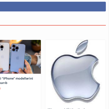
i “iPhone” modellərini
xarıb
5