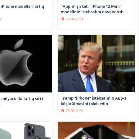
 iPhone modelləri artıq
"Apple" şirkəti "iPhone 12 Mini"
modelinin istehsalını dayandırıb
5
23-06-2021
Tramp “iPhone” istehsalının ABŞ-a
 milyard dollarlıq sirri
köçürülməsini tələb edib
1
23-05-2025