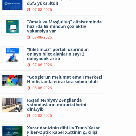
dəfə yüksəltdi!
07-08-2026
“Əmək və Məşğulluq” altsistemində
hazırda 65 mindən çox aktiv
vakansiya var
07-08-2026
“Biletim.az” portalı üzərindən
onlayn bilet alanların sayı 2
dəfəyədək artıb
07-08-2026
“Google”un məlumat emalı mərkəzi
Hindistanda etirazlara səbəb olub
06-08-2026
Rəşad Nəbiyev Zəngilanda
vətəndaşların müraciətlərini
dinləyib
06-08-2026
Xəzər dənizinin dibi ilə Trans-Xəzər
Fiber-Optik Kabel Xəttinin çəkilişi