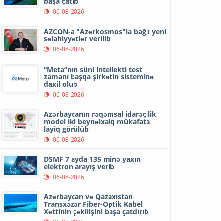
başa çatıb
06-08-2026
AZCON-a "Azərkosmos"la bağlı yeni
səlahiyyətlər verilib
06-08-2026
“Meta”nın süni intellekti test
zamanı başqa şirkətin sisteminə
daxil olub
06-08-2026
Azərbaycanın rəqəmsal idarəçilik
model iki beynəlxalq mükafata
layiq görülüb
06-08-2026
DSMF 7 ayda 135 minə yaxın
elektron arayış verib
06-08-2026
Azərbaycan və Qazaxıstan
Transxəzər Fiber-Optik Kabel
Xəttinin çəkilişini başa çatdırıb