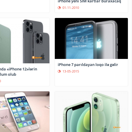
iPhone yeni SİM kartlar buraxacaq
01-11-2010
iPhone 7 parıldayan loqo ilə gəlir
da «iPhone 12»lərin
13-05-2015
lum olub
0