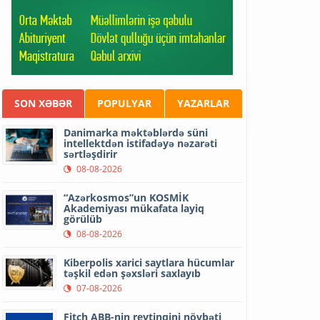
SON XƏBƏR
POPULYAR
YAZARLAR
Danimarka məktəblərdə süni
intellektdən istifadəyə nəzarəti
sərtləşdirir
08-08-2026
“Azərkosmos”un KOSMİK
Akademiyası mükafata layiq
görülüb
08-08-2026
Kiberpolis xarici saytlara hücumlar
təşkil edən şəxsləri saxlayıb
07-08-2026
Fitch ABB-nin reytinqini növbəti