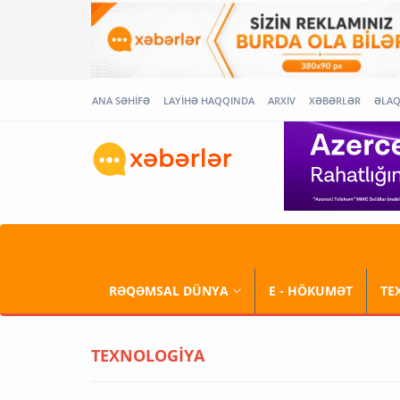
ANA SƏHİFƏ
LAYİHƏ HAQQINDA
ARXİV
XƏBƏRLƏR
ƏLA
RƏQƏMSAL DÜNYA
E - HÖKUMƏT
TE
TEXNOLOGİYA