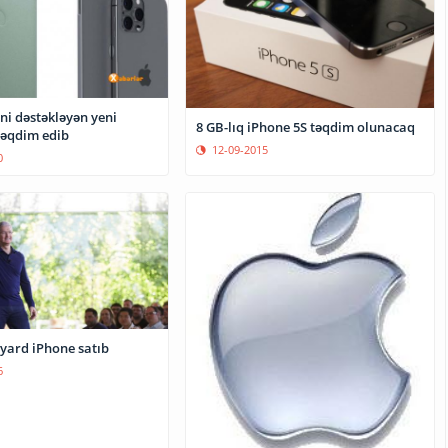
ni dəstəkləyən yeni
8 GB-lıq iPhone 5S təqdim olunacaq
təqdim edib
12-09-2015
0
Apple 1 milyard iPhone satıb
6