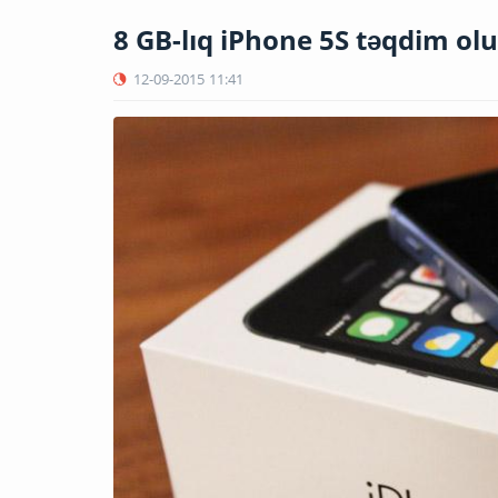
8 GB-lıq iPhone 5S təqdim ol
12-09-2015
11:41