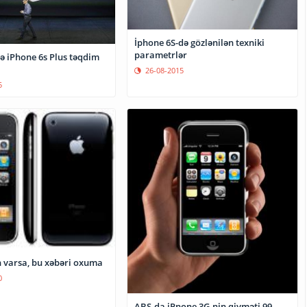
İphone 6S-də gözlənilən texniki
parametrlər
ə iPhone 6s Plus təqdim
26-08-2015
5
 varsa, bu xəbəri oxuma
0
ABŞ-da iPnone 3G-nin qiyməti 99