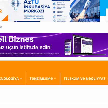
QƏ
XNOLOGİYA
TƏNZİMLƏMƏ
TELEKOM VƏ NƏQLİYYAT