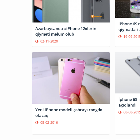
iPhone 6S m
Azərbaycanda «iPhone 12»lərin
qiymətləri 
qiyməti məlum olub
19-09-201
02-11-2020
İphone 6S-i
açıqlandı
Yeni iPhone modeli çəhrayı rəngdə
08-08-201
olacaq
08-02-2016