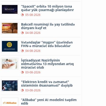
“SpaceX” orbitə 10 milyon tona
qədər yük çıxarmağı planlaşdırır
05-08-2026
Bakcell rouminqi ilə yay tətilində
dünyanı kəşf et
04-08-2026
Vətəndaşlar “mygov” üzərindən
FHN-ə müraciət edə biləcəklər
04-08-2026
İqtisadiyyat Nazirliyinin
xidmətlərinə 13 milyondan artıq
müraciət olub
03-08-2026
"Elektron kredit və zəmanət"
sisteminin Əsasnaməsi" dəyişib
03-08-2026
“Alibaba” yeni AI modelini təqdim
edib