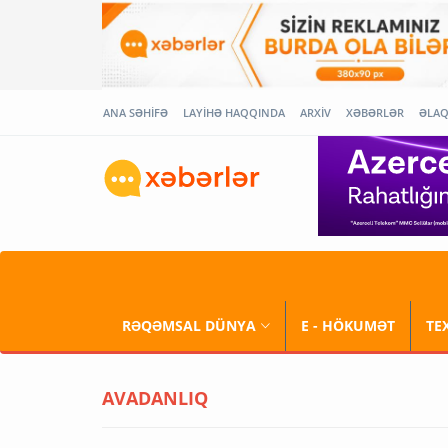
ANA SƏHİFƏ
LAYİHƏ HAQQINDA
ARXİV
XƏBƏRLƏR
ƏLA
RƏQƏMSAL DÜNYA
E - HÖKUMƏT
TE
AVADANLIQ