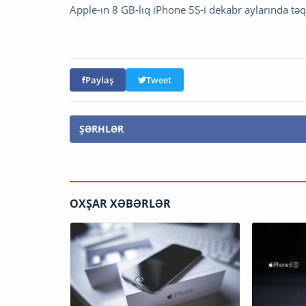
Apple-ın 8 GB-lıq iPhone 5S-i dekabr aylarında təq
Paylaş
Tweet
ŞƏRHLƏR
OXŞAR XƏBƏRLƏR