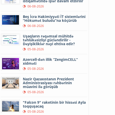
istiqamətində işlər davam etdirilir
06-08-2026
Beş İcra Hakimiyyəti İT sistemlərini
“Hökumət buludu”na köçürüb
06-08-2026
Uşaqların rəqəmsal mühitdə
təhlükəsizliyi gücləndirilir -
Dəyişikliklər nəyi ehtiva edir?
05-08-2026
Azercell-dən illik “ZengimCELL”
xidməti
05-08-2026
Nazir Qazaxıstanın Prezident
Administrasiyası rəhbərinin
müavini ilə görüşüb
05-08-2026
"Falcon 9" raketinin bir hissəsi Ayla
toqquşacaq
05-08-2026