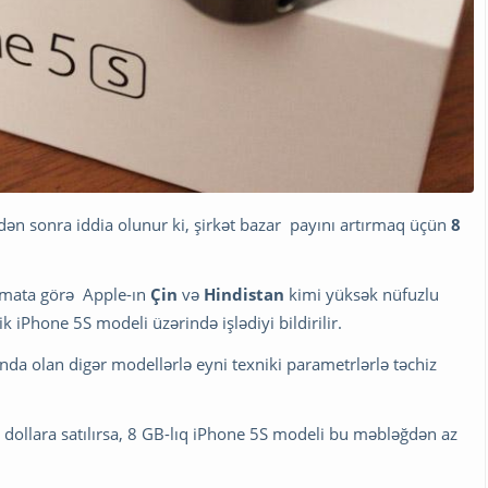
ən sonra iddia olunur ki, şirkət bazar payını artırmaq üçün
8
lumata görə Apple-ın
Çin
və
Hindistan
kimi yüksək nüfuzlu
 iPhone 5S modeli üzərində işlədiyi bildirilir.
nda olan digər modellərlə eyni texniki parametrlərlə təchiz
dollara satılırsa, 8 GB-lıq iPhone 5S modeli bu məbləğdən az