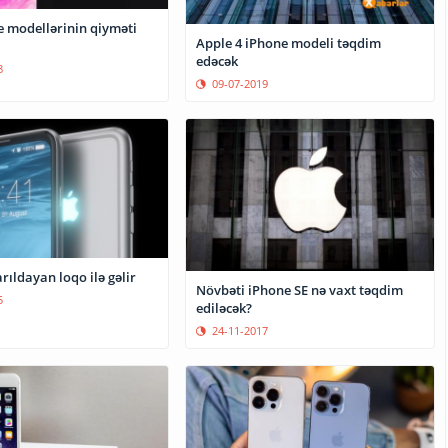
e modellərinin qiyməti
Apple 4 iPhone modeli təqdim
edəcək
8
09-07-2019
rıldayan loqo ilə gəlir
Növbəti iPhone SE nə vaxt təqdim
5
ediləcək?
24-11-2017