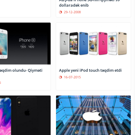
dollaradək enib
29-12-2008
təqdim olundu- Qiyməti
Apple yeni iPod touch təqdim etdi
16-07-2015
6