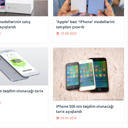
odellərinin satış
“Apple” bəzi “iPhone” modellərini
açıqlandı
satışdan çıxarıb
5
10-09-2025
n təqdim olunacağı tarix
5
iPhone 5SE-nin təqdim olunacağı
tarix açıqlandı
03-02-2016