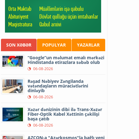
SON XƏBƏR
POPULYAR
YAZARLAR
“Google”un məlumat emalı mərkəzi
Hindistanda etirazlara səbəb olub
06-08-2026
Rəşad Nəbiyev Zəngilanda
vətəndaşların müraciətlərini
dinləyib
06-08-2026
Xəzər dənizinin dibi ilə Trans-Xəzər
Fiber-Optik Kabel Xəttinin çəkilişi
başa çatıb
06-08-2026
AZCON-a "Azərkosmos"la bağlı yeni