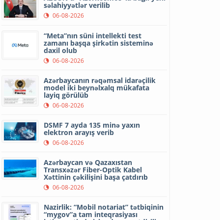
səlahiyyətlər verilib
06-08-2026
“Meta”nın süni intellekti test
zamanı başqa şirkətin sisteminə
daxil olub
06-08-2026
Azərbaycanın rəqəmsal idarəçilik
model iki beynəlxalq mükafata
layiq görülüb
06-08-2026
DSMF 7 ayda 135 minə yaxın
elektron arayış verib
06-08-2026
Azərbaycan və Qazaxıstan
Transxəzər Fiber-Optik Kabel
Xəttinin çəkilişini başa çatdırıb
06-08-2026
Nazirlik: “Mobil notariat” tətbiqinin
“mygov”a tam inteqrasiyası