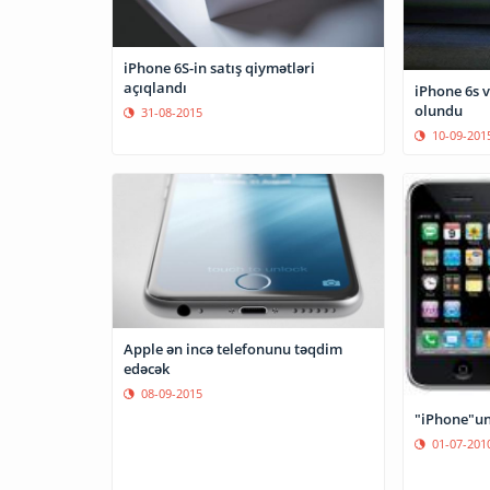
iPhone 6S-in satış qiymətləri
açıqlandı
iPhone 6s v
olundu
31-08-2015
10-09-201
Apple ən incə telefonunu təqdim
edəcək
08-09-2015
"iPhone"un
01-07-201