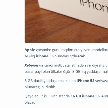
Apple
çərşənbə günü təqdim etdiyi yeni modellərd
GB
-lıq
iPhone 5S
nümayiş etdirəcək.
Xəbərlər
-in xarici mətbuata istinadən verdiyi mə
bazar payı olan ölkələr üçün 8 GB-lıq yaddaşa malik
8 GB daxili yaddaşa malik olan
iPhone 5S
seriyası
olunacağı bildirilib.
Qeyd edilir ki, Hindistanda
16 GB iPhone 5S
498 
olacaq.