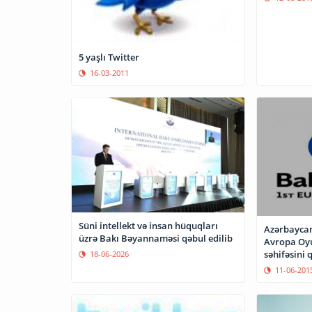
5 yaşlı Twitter
16-03-2011
Süni intellekt və insan hüquqları
Azərbaycanlı
üzrə Bakı Bəyannaməsi qəbul edilib
Avropa Oyu
səhifəsini
18-06-2026
11-06-201