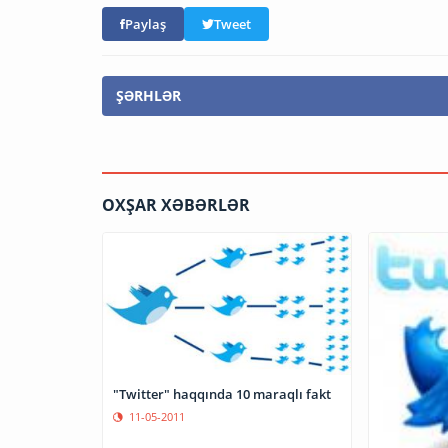
Paylaş
Tweet
ŞƏRHLƏR
OXŞAR XƏBƏRLƏR
"Twitter" haqqında 10 maraqlı fakt
11-05-2011