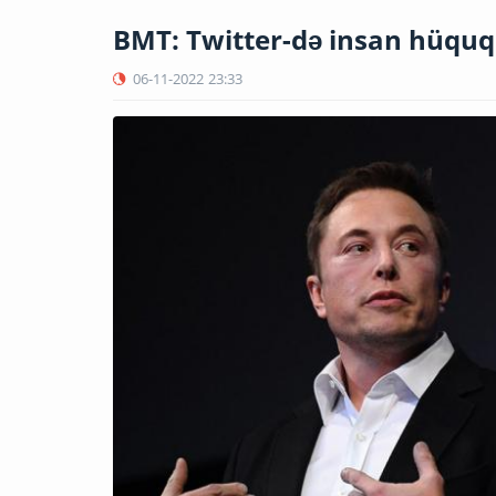
BMT: Twitter-də insan hüquql
06-11-2022
23:33