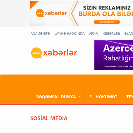
ANA SƏHİFƏ
LAYİHƏ HAQQINDA
ARXİV
XƏBƏRLƏR
ƏLA
RƏQƏMSAL DÜNYA
E - HÖKUMƏT
TE
SOSİAL MEDIA