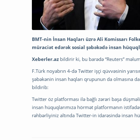
BMT-nin İnsan Haqları üzrə Ali Komissarı Fol
müraciət edərək sosial şəbəkədə insan hüquql
Xeberler.az
bildirir ki, bu barədə “Reuters” məlum
F.Türk noyabrın 4-də Twitter işçi qüvvəsinin yarısın
şəbəkənin insan haqları qrupunun da olmasına dair 
bildirib:
Twitter öz platforması ilə bağlı zərəri başa düşm
insan hüquqlarımıza hörmət platformanın istifadəsi
rəhbərliyiniz altında Twitter-in idarəsində insan 