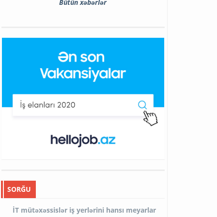
Bütün xəbərlər
SORĞU
İT mütəxəssislər iş yerlərini hansı meyarlar