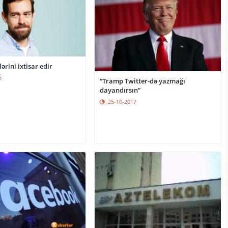
lərini ixtisar edir
5
“Tramp Twitter-də yazmağı
dayandırsın”
25-10-2017