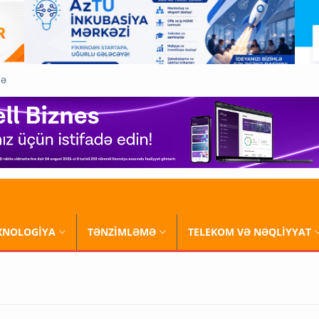
QƏ
XNOLOGİYA
TƏNZİMLƏMƏ
TELEKOM VƏ NƏQLİYYAT