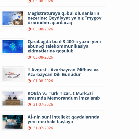
03-08-2026
Magistraturaya qəbul olunanların
nəzərinə: Qeydiyyat yalnız “mygov”
üzərindən aparılacaq
03-08-2026
Qarabağda bu il 3 400-ə yaxın yeni
abunəçi telekommunikasiya
xidmətlərinə qoşulub
03-08-2026
1 Avqust - Azərbaycan Əlifbası və
Azərbaycan Dili Günüdür
01-08-2026
KOBİA və Türk Ticarət Mərkəzi
arasında Memorandum imzalanıb
31-07-2026
Aİ-nin süni intellekt qaydalarında
yeni mərhələ başlayır
31-07-2026