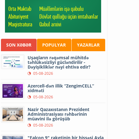
SON XƏBƏR
POPULYAR
YAZARLAR
Uşaqların rəqəmsal mühitdə
təhlükəsizliyi gücləndirilir -
Dəyişikliklər nəyi ehtiva edir?
05-08-2026
Azercell-dən illik “ZengimCELL”
xidməti
05-08-2026
Nazir Qazaxıstanın Prezident
Administrasiyası rəhbərinin
müavini ilə görüşüb
05-08-2026
"Falcon 9" raketinin bir hissəsi Ayla