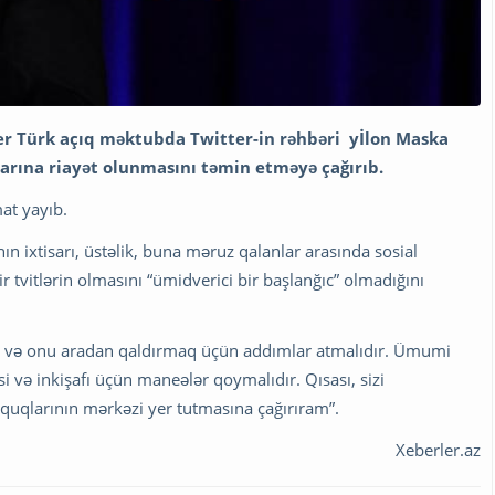
ker Türk açıq məktubda Twitter-in rəhbəri yİlon Maska
arına riayət olunmasını təmin etməyə çağırıb.
at yayıb.
ın ixtisarı, üstəlik, buna məruz qalanlar arasında sosial
tvitlərin olmasını “ümidverici bir başlanğıc” olmadığını
əli və onu aradan qaldırmaq üçün addımlar atmalıdır. Ümumi
 və inkişafı üçün maneələr qoymalıdır. Qısası, sizi
hüquqlarının mərkəzi yer tutmasına çağırıram”.
Xeberler.az