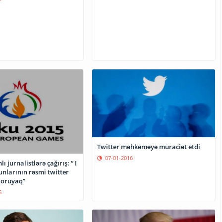
Twitter məhkəməyə müraciət etdi
07-01-2016
 jurnalistlərə çağırış: “ I
nlarının rəsmi twitter
 qoruyaq”
5