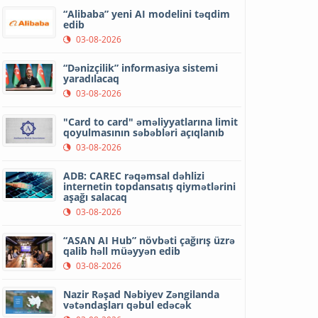
“Alibaba” yeni AI modelini təqdim
edib
03-08-2026
“Dənizçilik” informasiya sistemi
yaradılacaq
03-08-2026
"Card to card" əməliyyatlarına limit
qoyulmasının səbəbləri açıqlanıb
03-08-2026
ADB: CAREC rəqəmsal dəhlizi
internetin topdansatış qiymətlərini
aşağı salacaq
03-08-2026
“ASAN AI Hub” növbəti çağırış üzrə
qalib həll müəyyən edib
03-08-2026
Nazir Rəşad Nəbiyev Zəngilanda
vətəndaşları qəbul edəcək