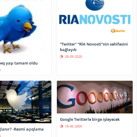
“Twitter” “RİA Novosti”nin səhifəsini
bağlayıb
28-09-2020
 beş yaşı tamam oldu
1
Google Twitterlə birgə işləyəcək
18-06-2009
ğlanır? -Rəsmi açıqlama
6