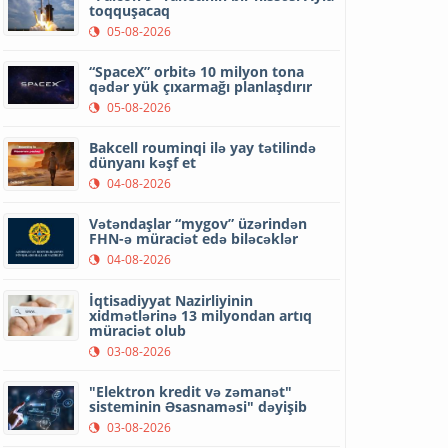
toqquşacaq
05-08-2026
“SpaceX” orbitə 10 milyon tona
qədər yük çıxarmağı planlaşdırır
05-08-2026
Bakcell rouminqi ilə yay tətilində
dünyanı kəşf et
04-08-2026
Vətəndaşlar “mygov” üzərindən
FHN-ə müraciət edə biləcəklər
04-08-2026
İqtisadiyyat Nazirliyinin
xidmətlərinə 13 milyondan artıq
müraciət olub
03-08-2026
"Elektron kredit və zəmanət"
sisteminin Əsasnaməsi" dəyişib
03-08-2026