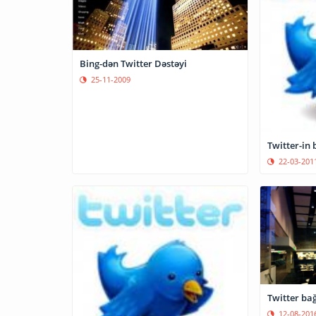
Bing-dən Twitter Dəstəyi
25-11-2009
Twitter-in
22-03-201
Twitter ba
12-08-201