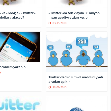
 və «Google» «Twitter»i
«Twitter»də son 2 ayda 30 milyon
 dollara alacaq?
insan qeydiyyatdan keçib
1
03-11-2010
 problem yaranıb
9
Twitter-də 140 simvol məhdudiyyəti
aradan qalxır
12-06-2015