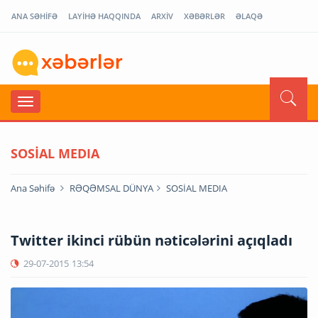
ANA SƏHİFƏ
LAYİHƏ HAQQINDA
ARXİV
XƏBƏRLƏR
ƏLAQƏ
SOSİAL MEDIA
Ana Səhifə
RƏQƏMSAL DÜNYA
SOSİAL MEDIA
Twitter ikinci rübün nəticələrini açıqladı
29-07-2015
13:54