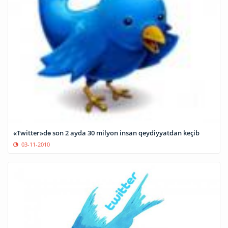
«Twitter»də son 2 ayda 30 milyon insan qeydiyyatdan keçib
03-11-2010