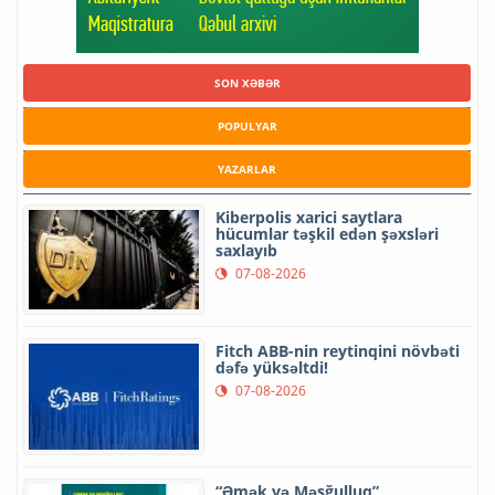
SON XƏBƏR
POPULYAR
YAZARLAR
Kiberpolis xarici saytlara
hücumlar təşkil edən şəxsləri
saxlayıb
07-08-2026
Fitch ABB-nin reytinqini növbəti
dəfə yüksəltdi!
07-08-2026
“Əmək və Məşğulluq”