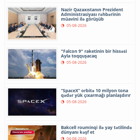
Nazir Qazaxıstanın Prezident
Administrasiyası rəhbərinin
müavini ilə görüşüb
05-08-2026
"Falcon 9" raketinin bir hissəsi
Ayla toqquşacaq
05-08-2026
“SpaceX” orbitə 10 milyon tona
qədər yük çıxarmağı planlaşdırır
05-08-2026
Bakcell rouminqi ilə yay tətilində
dünyanı kəşf et
04-08-2026