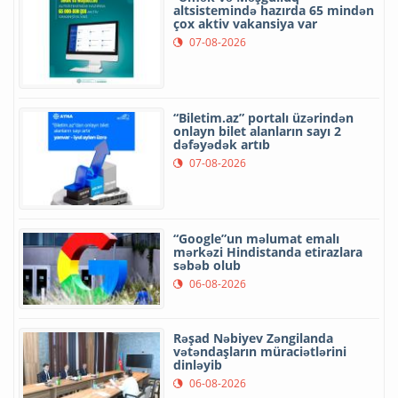
altsistemində hazırda 65 mindən
çox aktiv vakansiya var
07-08-2026
“Biletim.az” portalı üzərindən
onlayn bilet alanların sayı 2
dəfəyədək artıb
07-08-2026
“Google”un məlumat emalı
mərkəzi Hindistanda etirazlara
səbəb olub
06-08-2026
Rəşad Nəbiyev Zəngilanda
vətəndaşların müraciətlərini
dinləyib
06-08-2026