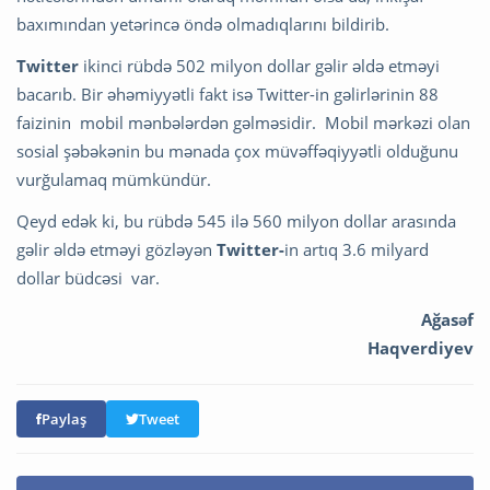
baxımından yetərincə öndə olmadıqlarını bildirib.
Twitter
ikinci rübdə 502 milyon dollar gəlir əldə etməyi
bacarıb. Bir əhəmiyyətli fakt isə Twitter-in gəlirlərinin 88
faizinin mobil mənbələrdən gəlməsidir. Mobil mərkəzi olan
sosial şəbəkənin bu mənada çox müvəffəqiyyətli olduğunu
vurğulamaq mümkündür.
Qeyd edək ki, bu rübdə 545 ilə 560 milyon dollar arasında
gəlir əldə etməyi gözləyən
Twitter-
in artıq 3.6 milyard
dollar büdcəsi var.
Ağasəf
Haqverdiyev
Paylaş
Tweet