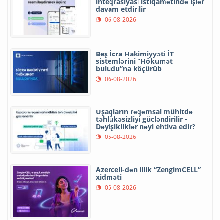
inteqrasiyası istiqamətində işlər
davam etdirilir
06-08-2026
Beş İcra Hakimiyyəti İT
sistemlərini “Hökumət
buludu”na köçürüb
06-08-2026
Uşaqların rəqəmsal mühitdə
təhlükəsizliyi gücləndirilir -
Dəyişikliklər nəyi ehtiva edir?
05-08-2026
Azercell-dən illik “ZengimCELL”
xidməti
05-08-2026