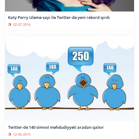
Katy Perry izləmə sayı ilə Twitter-də yeni rekord qırdı
02-07-2016
Twitter-də 140 simvol məhdudiyyəti aradan qalxır
12-06-2015