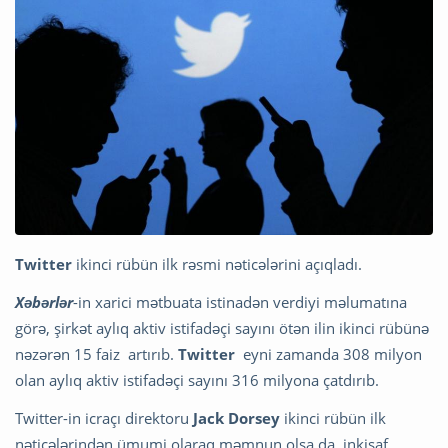
Twitter
ikinci rübün ilk rəsmi nəticələrini açıqladı.
Xəbərlər
-in xarici mətbuata istinadən verdiyi məlumatına
görə, şirkət aylıq aktiv istifadəçi sayını ötən ilin ikinci rübünə
nəzərən 15 faiz artırıb.
Twitter
eyni zamanda 308 milyon
olan aylıq aktiv istifadəçi sayını 316 milyona çatdırıb.
Twitter-in icraçı direktoru
Jack Dorsey
ikinci rübün ilk
nəticələrindən ümumi olaraq məmnun olsa da, inkişaf