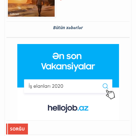
Bütün xəbərlər
SORĞU