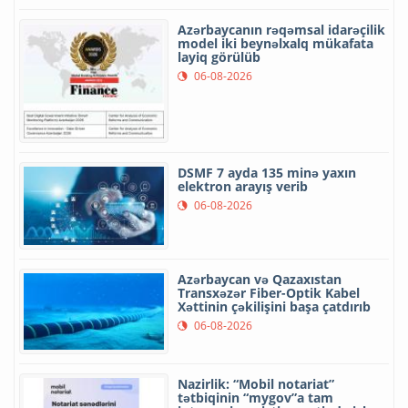
Azərbaycanın rəqəmsal idarəçilik
model iki beynəlxalq mükafata
layiq görülüb
06-08-2026
DSMF 7 ayda 135 minə yaxın
elektron arayış verib
06-08-2026
Azərbaycan və Qazaxıstan
Transxəzər Fiber-Optik Kabel
Xəttinin çəkilişini başa çatdırıb
06-08-2026
Nazirlik: “Mobil notariat”
tətbiqinin “mygov”a tam