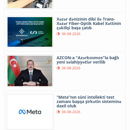
Xəzər dənizinin dibi ilə Trans-
Xəzər Fiber-Optik Kabel Xəttinin
çəkilişi başa çatıb
06-08-2026
AZCON-a "Azərkosmos"la bağlı
yeni səlahiyyətlər verilib
06-08-2026
“Meta”nın süni intellekti test
zamanı başqa şirkətin sisteminə
daxil olub
06-08-2026