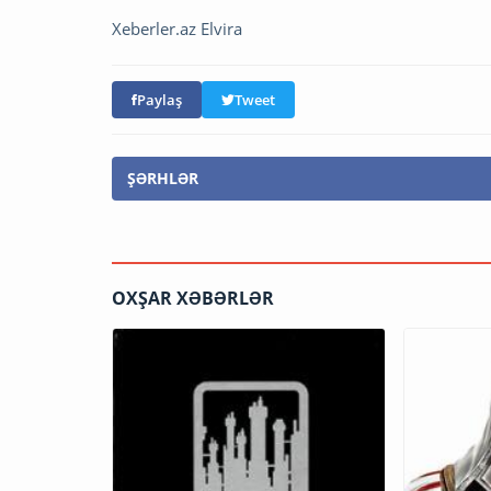
Xeberler.az Elvira
Paylaş
Tweet
ŞƏRHLƏR
OXŞAR XƏBƏRLƏR