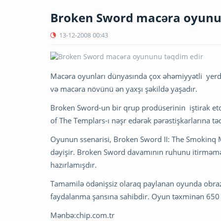
Broken Sword macəra oyunu
13-12-2008
00:43
Macəra oyunları dünyasında çox əhəmiyyətli yer
və macəra növünü ən yaxşı şəkildə yaşadır.
Broken Sword-un bir qrup prodüserinin iştirak et
of The Templars-ı nəşr edərək pərəstişkarlarına tə
Oyunun ssenarisi, Broken Sword II: The Smokinq 
dəyişir. Broken Sword davamının ruhunu itirməmə
hazırlamışdır.
Tamamilə ödənişsiz olaraq paylanan oyunda obrazla
faydalanma şansına sahibdir. Oyun təxminən 65
Mənbə:chip.com.tr