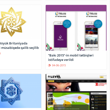
Böyük Britaniyada
ki müsabiqədə qalib seçilib
5
“Bakı 2015”-in mobil tətbiqləri
istifadəyə verildi
04-06-2015