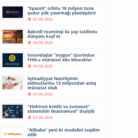
“SpaceX” orbitə 10 milyon tona
qədər yük çıxarmağı planlaşdırır
05-08-2026
Bakcell rouminqi ilə yay tətilində
dünyanı kəşf et
04-08-2026
Vətəndaşlar “mygov” üzərindən
FHN-ə müraciət edə biləcəklər
04-08-2026
İqtisadiyyat Nazirliyinin
xidmətlərinə 13 milyondan artıq
müraciət olub
03-08-2026
"Elektron kredit və zəmanət"
sisteminin Əsasnaməsi" dəyişib
03-08-2026
“Alibaba” yeni AI modelini təqdim
edib