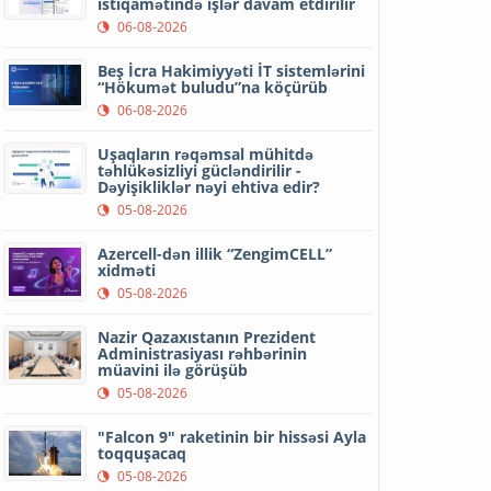
istiqamətində işlər davam etdirilir
06-08-2026
Beş İcra Hakimiyyəti İT sistemlərini
“Hökumət buludu”na köçürüb
06-08-2026
Uşaqların rəqəmsal mühitdə
təhlükəsizliyi gücləndirilir -
Dəyişikliklər nəyi ehtiva edir?
05-08-2026
Azercell-dən illik “ZengimCELL”
xidməti
05-08-2026
Nazir Qazaxıstanın Prezident
Administrasiyası rəhbərinin
müavini ilə görüşüb
05-08-2026
"Falcon 9" raketinin bir hissəsi Ayla
toqquşacaq
05-08-2026