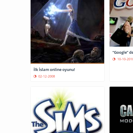
“Google” də
10-10-201
İlk İslam online oyunu!
02-12-2008