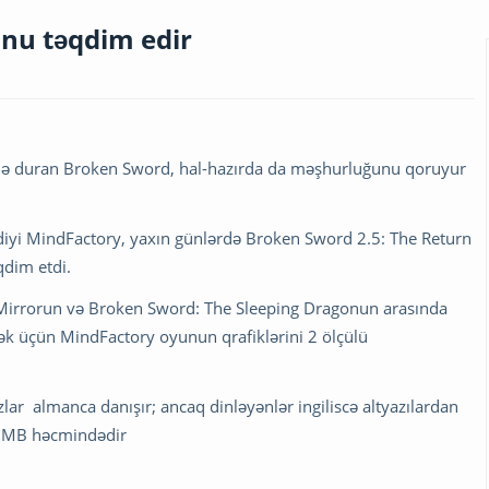
nu təqdim edir
də duran Broken Sword, hal-hazırda da məşhurluğunu qoruyur
diyi MindFactory, yaxın günlərdə Broken Sword 2.5: The Return
qdim etdi.
Mirrorun və Broken Sword: The Sleeping Dragonun arasında
k üçün MindFactory oyunun qrafiklərini 2 ölçülü
r almanca danışır; ancaq dinləyənlər ingiliscə altyazılardan
0 MB həcmindədir