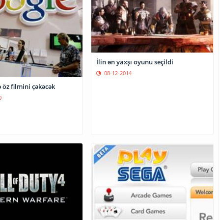
İlin ən yaxşı oyunu seçildi
08-12-2014
 öz filmini çəkəcək
0