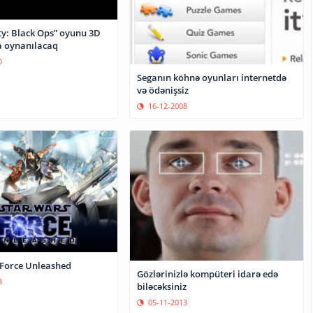
ty: Black Ops” oyunu 3D
 oynanılacaq
0
Seganın köhnə oyunları internetdə
və ödənişsiz
16-12-2008
 Force Unleashed
Gözlərinizlə kompüteri idarə edə
8
biləcəksiniz
05-11-2013