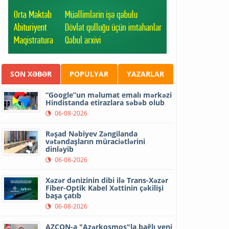
SON XƏBƏR
POPULYAR
YAZARLAR
“Google”un məlumat emalı mərkəzi
Hindistanda etirazlara səbəb olub
06-08-2026
Rəşad Nəbiyev Zəngilanda
vətəndaşların müraciətlərini
dinləyib
06-08-2026
Xəzər dənizinin dibi ilə Trans-Xəzər
Fiber-Optik Kabel Xəttinin çəkilişi
başa çatıb
06-08-2026
AZCON-a "Azərkosmos"la bağlı yeni