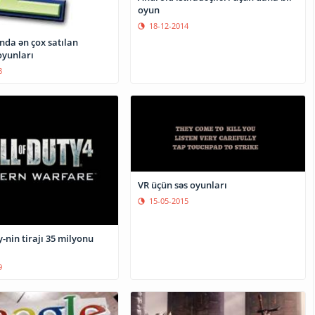
oyun
18-12-2014
nda ən çox satılan
yunları
8
VR üçün səs oyunları
15-05-2015
y-nin tirajı 35 milyonu
9