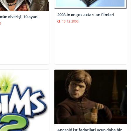
2008-in ən çox axtarılan filmləri
ün əlverişli 10 oyun!
18-12-2008
0
Android istifadəçiləri üçün daha bir