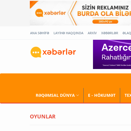
ANA SƏHİFƏ
LAYİHƏ HAQQINDA
ARXİV
XƏBƏRLƏR
ƏLA
RƏQƏMSAL DÜNYA
E - HÖKUMƏT
TE
OYUNLAR