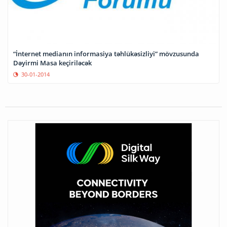
“İnternet medianın informasiya təhlükəsizliyi” mövzusunda
Dəyirmi Masa keçiriləcək
30-01-2014