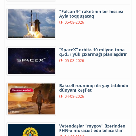
"Falcon 9" raketinin bir hissəsi
Ayla toqquşacaq
05-08-2026
“SpaceX” orbitə 10 milyon tona
qədər yük çıxarmağı planlaşdırır
05-08-2026
Bakcell rouminqi ilə yay tətilində
dünyanı kəşf et
04-08-2026
Vətəndaşlar “mygov” üzərindən
FHN-ə müraciət edə biləcəklər