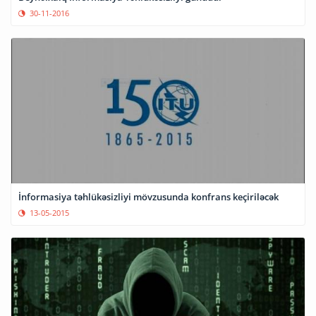
30-11-2016
İnformasiya təhlükəsizliyi mövzusunda konfrans keçiriləcək
13-05-2015