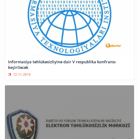
Informasiya təhlükəsizliyinə dair V respublika konfransı
keçiriləcək
12-11-2019