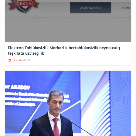
Elektron Təhlükəsizlik Mərkəzi kibertəhlükəsizlik beynəlxalq
təşkilata üzv seçilib
06-04-2015