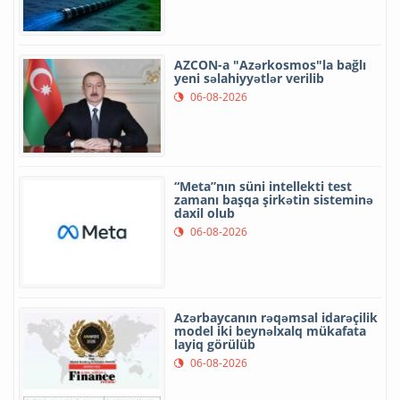
AZCON-a "Azərkosmos"la bağlı
yeni səlahiyyətlər verilib
06-08-2026
“Meta”nın süni intellekti test
zamanı başqa şirkətin sisteminə
daxil olub
06-08-2026
Azərbaycanın rəqəmsal idarəçilik
model iki beynəlxalq mükafata
layiq görülüb
06-08-2026