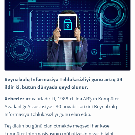
Beynəlxalq İnformasiya Təhlükəsizliyi günü artıq 34
ildir ki, bütün dünyada qeyd olunur.
Xeberler.az
xatırladır ki, 1988-ci ildə ABŞ-ın Kompüter
Avadanlığı Assosiasiyası 30 noyabr tarixini Beynəlxalq
İnformasiya Təhlükəsizliyi günü elan edib.
Təşkilatın bu günü elan etməkdə məqsədi hər kəsə
kompüter informasiyasının mühafizəsinin vacibliyini