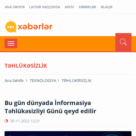
ANA SƏHİFƏ
LAYİHƏ HAQQINDA
ARXİV
XƏBƏRLƏR
ƏLAQƏ
TƏHLÜKƏSİZLİK
Ana Səhifə
TEXNOLOGİYA
TƏHLÜKƏSİZLİK
Bu gün dünyada İnformasiya
Təhlükəsizliyi Günü qeyd edilir
30-11-2022
12:21