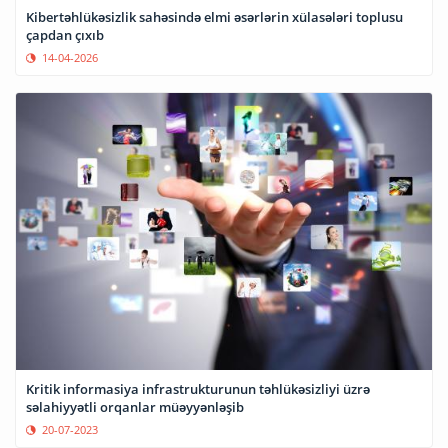
Kibertəhlükəsizlik sahəsində elmi əsərlərin xülasələri toplusu
çapdan çıxıb
14-04-2026
Kritik informasiya infrastrukturunun təhlükəsizliyi üzrə
səlahiyyətli orqanlar müəyyənləşib
20-07-2023