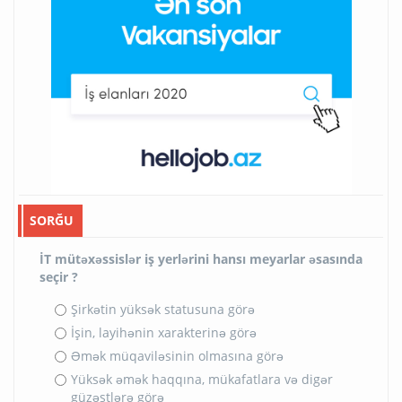
SORĞU
İT mütəxəssislər iş yerlərini hansı meyarlar əsasında
seçir ?
Şirkətin yüksək statusuna görə
İşin, layihənin xarakterinə görə
Əmək müqaviləsinin olmasına görə
Yüksək əmək haqqına, mükafatlara və digər
güzəştlərə görə