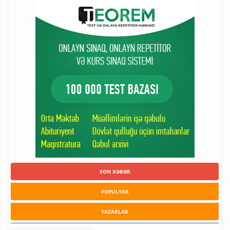
SON XƏBƏR
POPULYAR
YAZARLAR