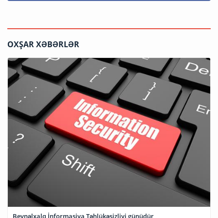
OXŞAR XƏBƏRLƏR
Beynəlxalq İnformasiya Təhlükəsizliyi günüdür