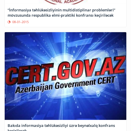
“İnformasiya təhlükəsizliyinin multidistiplinar problemləri”
mövzusunda respublika elmi-praktiki konfransı keçiriləcək
08-01-2015
Bakıda informasiya təhlükəsizliyi üzrə beynəlxalq konfrans
keçiriləcək