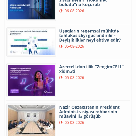
buludu”na köçürüb
06-08-2026
Uşaqların rəqəmsal mühitdə
təhlükəsizliyi gücləndirilir -
Dəyişikliklər nəyi ehtiva edir?
05-08-2026
Azercell-dən illik “ZengimCELL”
xidməti
05-08-2026
Nazir Qazaxıstanın Prezident
Administrasiyası rəhbərinin
müavini ilə görüşüb
05-08-2026