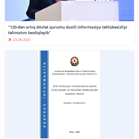
"120-dən artıq dövlət qurumu daxili informasiya təhlükəsizliyi
təlimatını təsdiqləyib"
23-09-2023