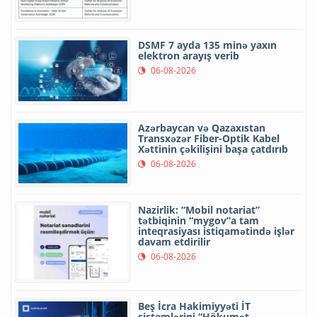
DSMF 7 ayda 135 minə yaxın
elektron arayış verib
06-08-2026
Azərbaycan və Qazaxıstan
Transxəzər Fiber-Optik Kabel
Xəttinin çəkilişini başa çatdırıb
06-08-2026
Nazirlik: “Mobil notariat”
tətbiqinin “mygov”a tam
inteqrasiyası istiqamətində işlər
davam etdirilir
06-08-2026
Beş İcra Hakimiyyəti İT
sistemlərini “Hökumət