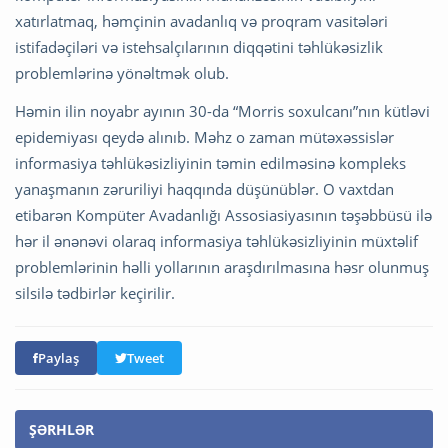
xatırlatmaq, həmçinin avadanlıq və proqram vasitələri
istifadəçiləri və istehsalçılarının diqqətini təhlükəsizlik
problemlərinə yönəltmək olub.
Həmin ilin noyabr ayının 30-da “Morris soxulcanı”nın kütləvi
epidemiyası qeydə alınıb. Məhz o zaman mütəxəssislər
informasiya təhlükəsizliyinin təmin edilməsinə kompleks
yanaşmanın zəruriliyi haqqında düşünüblər. O vaxtdan
etibarən Kompüter Avadanlığı Assosiasiyasının təşəbbüsü ilə
hər il ənənəvi olaraq informasiya təhlükəsizliyinin müxtəlif
problemlərinin həlli yollarının araşdırılmasına həsr olunmuş
silsilə tədbirlər keçirilir.
Paylaş
Tweet
ŞƏRHLƏR