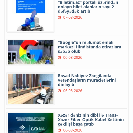
“Biletim.az” portalı üzərindən
onlayn bilet alanların sayı 2
dəfəyədək artıb
07-08-2026
“Google”un məlumat emalı
mərkəzi Hindistanda etirazlara
səbəb olub
06-08-2026
Rəşad Nəbiyev Zəngilanda
vətəndaşların müraciətlərini
dinləyib
06-08-2026
Xəzər dənizinin dibi ilə Trans-
Xəzər Fiber-Optik Kabel Xəttinin
çəkilişi başa çatıb
06-08-2026