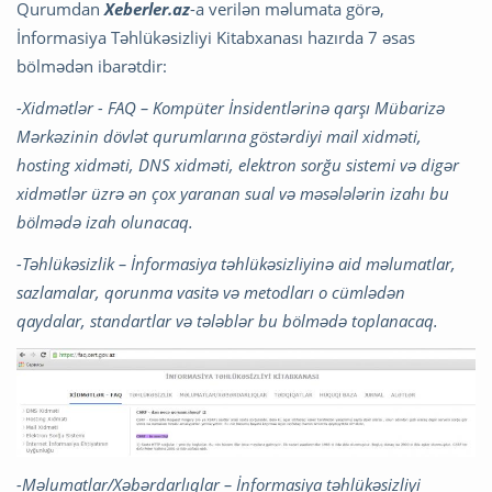
Qurumdan
Xeberler.az
-a verilən məlumata görə,
İnformasiya Təhlükəsizliyi Kitabxanası hazırda 7 əsas
bölmədən ibarətdir:
-Xidmətlər - FAQ – Kompüter İnsidentlərinə qarşı Mübarizə
Mərkəzinin dövlət qurumlarına göstərdiyi mail xidməti,
hosting xidməti, DNS xidməti, elektron sorğu sistemi və digər
xidmətlər üzrə ən çox yaranan sual və məsələlərin izahı bu
bölmədə izah olunacaq.
-Təhlükəsizlik – İnformasiya təhlükəsizliyinə aid məlumatlar,
sazlamalar, qorunma vasitə və metodları o cümlədən
qaydalar, standartlar və tələblər bu bölmədə toplanacaq.
-Məlumatlar/Xəbərdarlıqlar – İnformasiya təhlükəsizliyi