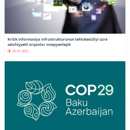
Kritik informasiya infrastrukturunun təhlükəsizliyi üzrə
səlahiyyətli orqanlar müəyyənləşib
20-07-2023