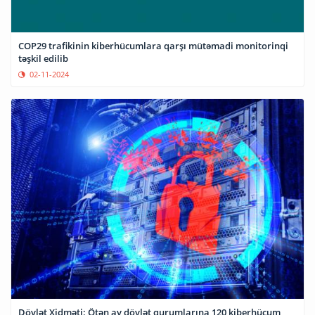
COP29 trafikinin kiberhücumlara qarşı mütəmadi monitorinqi
təşkil edilib
02-11-2024
Dövlət Xidməti: Ötən ay dövlət qurumlarına 120 kiberhücum