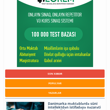
SON XƏBƏR
POPULYAR
YAZARLAR
Danimarka məktəblərdə süni
intellektdən istifadəyə nəzarəti