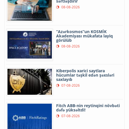
sərtləşdirir
08-08-2026
“Azərkosmos”un KOSMİK
Akademiyası mükafata layiq
görülüb
08-08-2026
Kiberpolis xarici saytlara
hücumlar təşkil edən şəxsləri
saxlayıb
07-08-2026
Fitch ABB-nin reytinqini növbəti
dəfə yüksəltdi!
07-08-2026