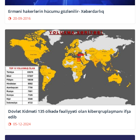
Erməni hakerlərin hücumu gözlənilir- Xəbərdarlıq
20-09-2016
Dövlət Xidməti 135 ölkədə fəaliyyəti olan kiberqruplaşmanı ifşa
edib
05-12-2024