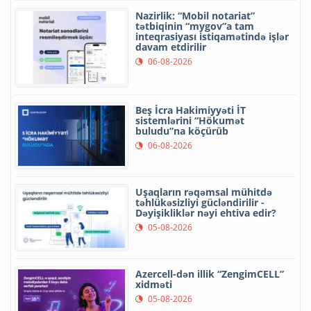
Nazirlik: “Mobil notariat”
tətbiqinin “mygov”a tam
inteqrasiyası istiqamətində işlər
davam etdirilir
06-08-2026
Beş İcra Hakimiyyəti İT
sistemlərini “Hökumət
buludu”na köçürüb
06-08-2026
Uşaqların rəqəmsal mühitdə
təhlükəsizliyi gücləndirilir -
Dəyişikliklər nəyi ehtiva edir?
05-08-2026
Azercell-dən illik “ZengimCELL”
xidməti
05-08-2026