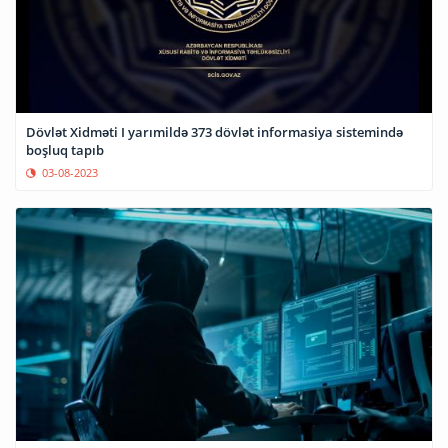
Dövlət Xidməti I yarımildə 373 dövlət informasiya sistemində
boşluq tapıb
03-08-2023