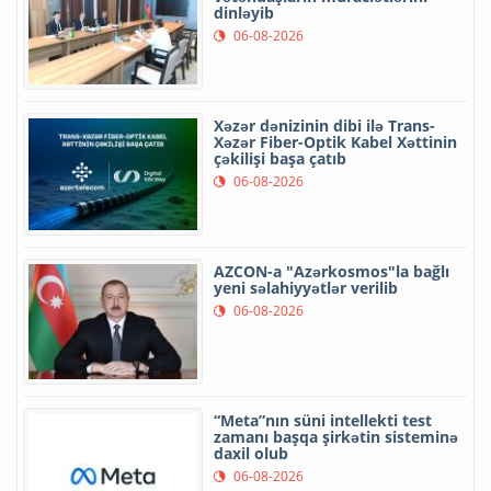
dinləyib
06-08-2026
Xəzər dənizinin dibi ilə Trans-
Xəzər Fiber-Optik Kabel Xəttinin
çəkilişi başa çatıb
06-08-2026
AZCON-a "Azərkosmos"la bağlı
yeni səlahiyyətlər verilib
06-08-2026
“Meta”nın süni intellekti test
zamanı başqa şirkətin sisteminə
daxil olub
06-08-2026