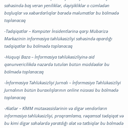
sahəsində baş verən yeniliklər, dəyişikliklər o cümlədən
boşluqlar və xəbərdarlıqlar barədə məlumatlar bu bölmədə
toplanacaq
-Tədqiqatlar – Kompüter İnsidentlərinə qarşı Mübarizə
Mərkəzinin informasiya təhlükəsizliyi sahəsində apardığı
tədqiqatlar bu bölmədə toplanacaq
-Hüquqi Baza – İnformasiya təhlükəsizliyinə aid
qanunvericilikdə nəzərdə tutulan bütün müddəalar bu
bölmədə toplanacaq
-İnformasiya Təhlükəsizliyi Jurnalı – İnformasiya Təhlükəsizliyi
Jurnalının bütün buraxılışlarının online nüsxəsi bu bölmədə
toplanacaq
-Alətlər – KİMM mütəxəssislərinin və digər vendorların
informasiya təhlükəsizliyi, proqramlama, rəqamsal tədqiqat və
bu kimi digər sahələrdə yaratdığı alət və tətbiqlər bu bölmədə