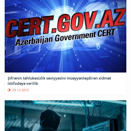
Şifrənin təhlükəsizlik səviyyəsini müəyyənləşdirən xidmət
istifadəyə verilib
23-12-2015