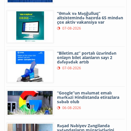
“Əmək və Məşğulluq”
altsistemində hazırda 65 mindən
çox aktiv vakansiya var
07-08-2026
“Biletim.az” portalı üzərindən
onlayn bilet alanların sayı 2
dəfəyədək artıb
07-08-2026
“Google”un məlumat emalı
mərkəzi Hindistanda etirazlara
səbəb olub
06-08-2026
Rəşad Nəbiyev Zəngilanda
vətəndaşların müraciətlərini