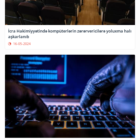
İcra Hakimiyyətində kompüterlərin zərərvericilərə yoluxma halı
aşkarlanıb
16-05-2024