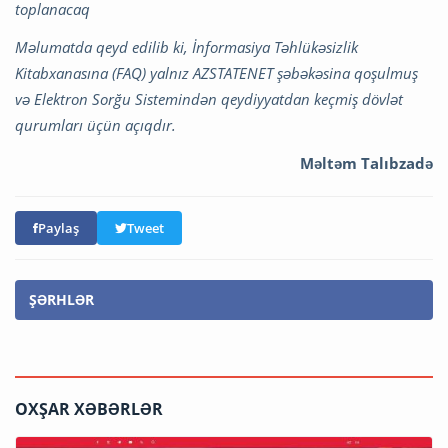
toplanacaq
Məlumatda qeyd edilib ki, İnformasiya Təhlükəsizlik
Kitabxanasına (FAQ) yalnız AZSTATENET şəbəkəsina qoşulmuş
və Elektron Sorğu Sistemindən qeydiyyatdan keçmiş dövlət
qurumları üçün açıqdır.
Məltəm Talıbzadə
Paylaş
Tweet
ŞƏRHLƏR
OXŞAR XƏBƏRLƏR