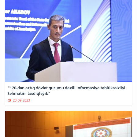
"120-dən artıq dövlət qurumu daxili informasiya təhlükəsizliyi
təlimatını təsdiqləyib"
23-09-2023