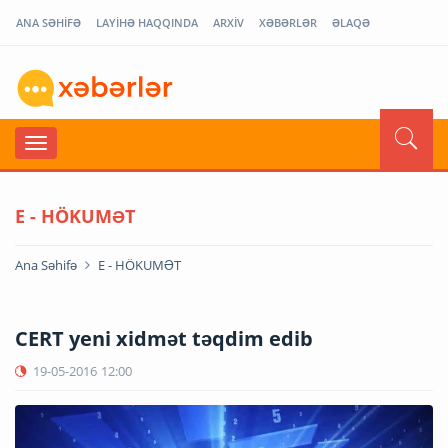
ANA SƏHİFƏ
LAYİHƏ HAQQINDA
ARXİV
XƏBƏRLƏR
ƏLAQƏ
E - HÖKUMƏT
Ana Səhifə
E - HÖKUMƏT
CERT yeni xidmət təqdim edib
19-05-2016
12:00