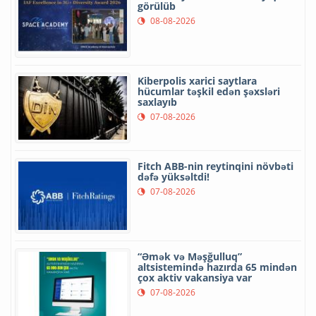
görülüb
08-08-2026
Kiberpolis xarici saytlara
hücumlar təşkil edən şəxsləri
saxlayıb
07-08-2026
Fitch ABB-nin reytinqini növbəti
dəfə yüksəltdi!
07-08-2026
“Əmək və Məşğulluq”
altsistemində hazırda 65 mindən
çox aktiv vakansiya var
07-08-2026