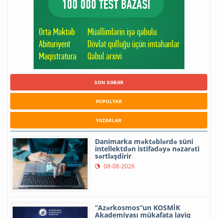
SON XƏBƏR
POPULYAR
YAZARLAR
Danimarka məktəblərdə süni
intellektdən istifadəyə nəzarəti
sərtləşdirir
08-08-2026
“Azərkosmos”un KOSMİK
Akademiyası mükafata layiq