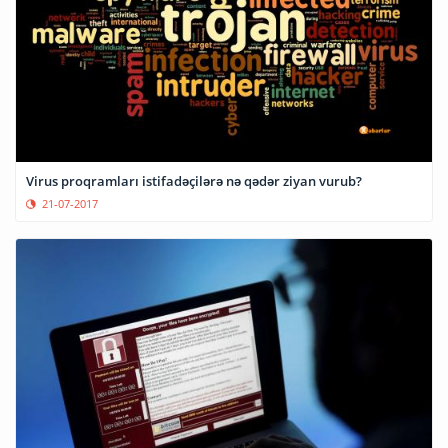
Virus proqramları istifadəçilərə nə qədər ziyan vurub?
21-07-2017