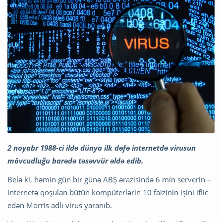
2 noyabr 1988-ci ildə dünya ilk dəfə internetdə virusun
mövcudluğu barədə təsəvvür əldə edib.
Belə ki, həmin gün bir günə ABŞ ərazisində 6 min serverin –
internetə qoşulan bütün kompüterlərin 10 faizinin işini iflic
edən Morris adlı virus yaranıb.