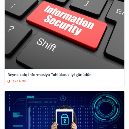
Beynəlxalq İnformasiya Təhlükəsizliyi günüdür
30-11-2016