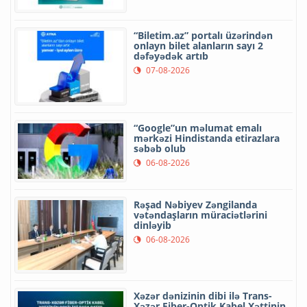
“Biletim.az” portalı üzərindən
onlayn bilet alanların sayı 2
dəfəyədək artıb
07-08-2026
“Google”un məlumat emalı
mərkəzi Hindistanda etirazlara
səbəb olub
06-08-2026
Rəşad Nəbiyev Zəngilanda
vətəndaşların müraciətlərini
dinləyib
06-08-2026
Xəzər dənizinin dibi ilə Trans-
Xəzər Fiber-Optik Kabel Xəttinin