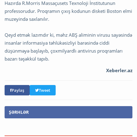
Hazırda R.Morris Massaçusets Texnoloji İnstitutunun
professorudur. Proqramın çıxış kodunun disketi Boston elmi
muzeyində saxlanılır.
Qeyd etmək lazımdır ki, məhz ABŞ aliminin virusu sayəsində
insanlar informasiya təhlükəsizliyi barəsində ciddi
düşünməyə başlayıb, çoxmilyardlı antivirus proqramları
bazarı təşəkkül tapıb.
Xeberler.az
Paylaş
Tweet
ŞƏRHLƏR