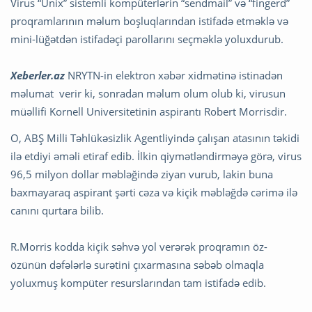
Virus “Unix” sistemli kompüterlərin “sendmail” və “fingerd”
proqramlarının məlum boşluqlarından istifadə etməklə və
mini-lüğətdən istifadəçi parollarını seçməklə yoluxdurub.
Xeberler.az
NRYTN-in elektron xəbər xidmətinə istinadən
məlumat verir ki, sonradan məlum olum olub ki, virusun
müəllifi Kornell Universitetinin aspirantı Robert Morrisdir.
O, ABŞ Milli Təhlükəsizlik Agentliyində çalışan atasının təkidi
ilə etdiyi əməli etiraf edib. İlkin qiymətləndirməyə görə, virus
96,5 milyon dollar məbləğində ziyan vurub, lakin buna
baxmayaraq aspirant şərti cəza və kiçik məbləğdə cərimə ilə
canını qurtara bilib.
R.Morris kodda kiçik səhvə yol verərək proqramın öz-
özünün dəfələrlə surətini çıxarmasına səbəb olmaqla
yoluxmuş kompüter resurslarından tam istifadə edib.