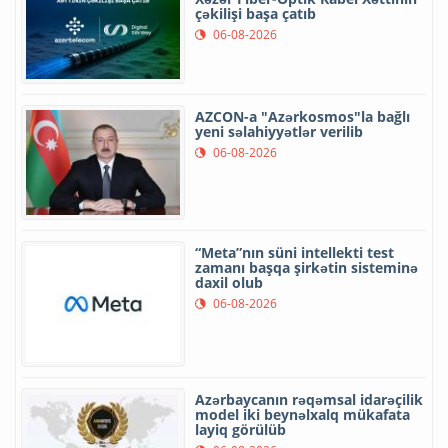
çəkilişi başa çatıb
06-08-2026
AZCON-a "Azərkosmos"la bağlı
yeni səlahiyyətlər verilib
06-08-2026
“Meta”nın süni intellekti test
zamanı başqa şirkətin sisteminə
daxil olub
06-08-2026
Azərbaycanın rəqəmsal idarəçilik
model iki beynəlxalq mükafata
layiq görülüb