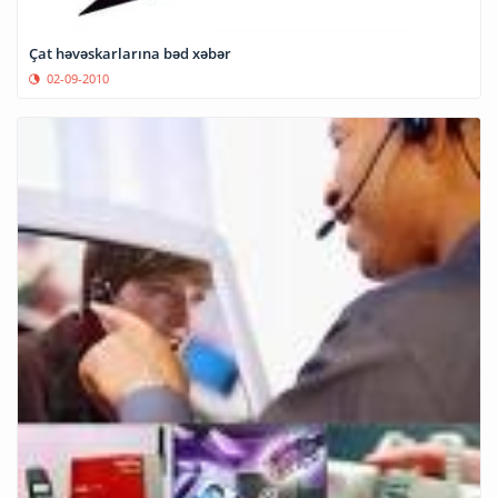
Çat həvəskarlarına bəd xəbər
02-09-2010