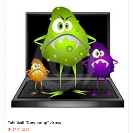
Təhlükəli “Downadup” virusu
27-01-2009