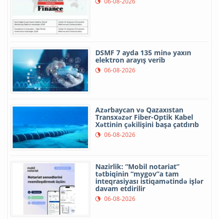
06-08-2026
DSMF 7 ayda 135 minə yaxın
elektron arayış verib
06-08-2026
Azərbaycan və Qazaxıstan
Transxəzər Fiber-Optik Kabel
Xəttinin çəkilişini başa çatdırıb
06-08-2026
Nazirlik: “Mobil notariat”
tətbiqinin “mygov”a tam
inteqrasiyası istiqamətində işlər
davam etdirilir
06-08-2026