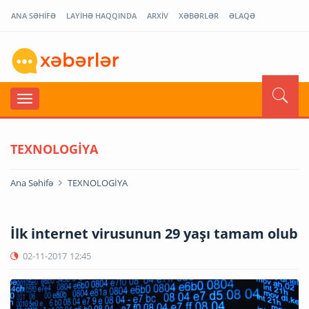
ANA SƏHİFƏ
LAYİHƏ HAQQINDA
ARXİV
XƏBƏRLƏR
ƏLAQƏ
TEXNOLOGİYA
Ana Səhifə
TEXNOLOGİYA
İlk internet virusunun 29 yaşı tamam olub
02-11-2017
12:45