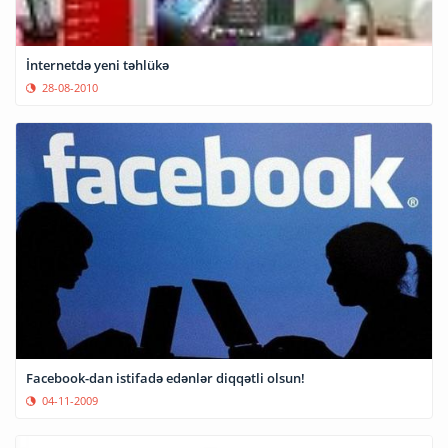
İnternetdə yeni təhlükə
28-08-2010
Facebook-dan istifadə edənlər diqqətli olsun!
04-11-2009