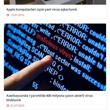
Apple kompüterləri üçün yeni virus aşkarlanıb
13-07-2016
Azərbaycanda I yarımildə 400 milyona yaxın zərərli virus
bloklanıb
25-07-2023