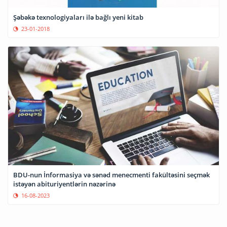
Şəbəkə texnologiyaları ilə bağlı yeni kitab
23-01-2018
BDU-nun İnformasiya və sənəd menecmenti fakültəsini seçmək
istəyən abituriyentlərin nəzərinə
16-08-2023