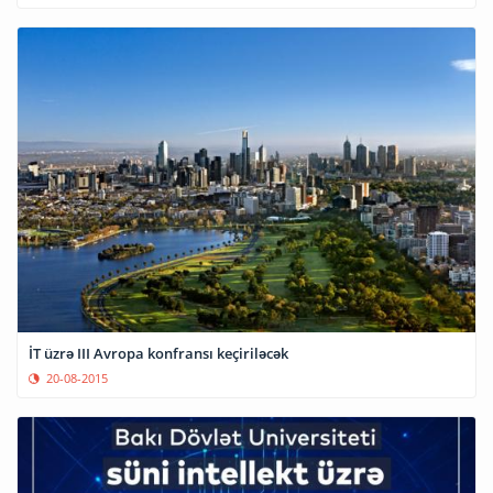
İT üzrə III Avropa konfransı keçiriləcək
20-08-2015