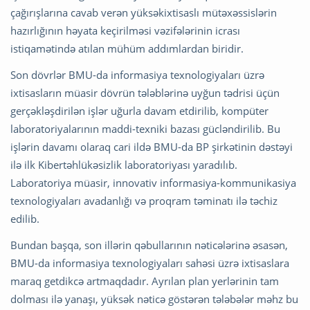
çağırışlarına cavab verən yüksəkixtisaslı mütəxəssislərin
hazırlığının həyata keçirilməsi vəzifələrinin icrası
istiqamətində atılan mühüm addımlardan biridir.
Son dövrlər BMU-da informasiya texnologiyaları üzrə
ixtisasların müasir dövrün tələblərinə uyğun tədrisi üçün
gerçəkləşdirilən işlər uğurla davam etdirilib, kompüter
laboratoriyalarının maddi-texniki bazası gücləndirilib. Bu
işlərin davamı olaraq cari ildə BMU-da BP şirkətinin dəstəyi
ilə ilk Kibertəhlükəsizlik laboratoriyası yaradılıb.
Laboratoriya müasir, innovativ informasiya-kommunikasiya
texnologiyaları avadanlığı və proqram təminatı ilə təchiz
edilib.
Bundan başqa, son illərin qəbullarının nəticələrinə əsasən,
BMU-da informasiya texnologiyaları sahəsi üzrə ixtisaslara
maraq getdikcə artmaqdadır. Ayrılan plan yerlərinin tam
dolması ilə yanaşı, yüksək nəticə göstərən tələbələr məhz bu