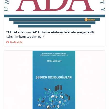
“ATL Akademiya” ADA Universitetinin tələbələrinə güzəştli
təhsil imkanı təqdim edir
07-06-2021