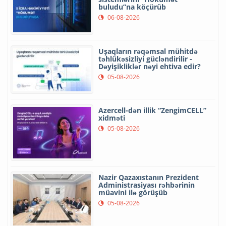
buludu”na köçürüb
06-08-2026
Uşaqların rəqəmsal mühitdə
təhlükəsizliyi gücləndirilir -
Dəyişikliklər nəyi ehtiva edir?
05-08-2026
Azercell-dən illik “ZengimCELL”
xidməti
05-08-2026
Nazir Qazaxıstanın Prezident
Administrasiyası rəhbərinin
müavini ilə görüşüb
05-08-2026