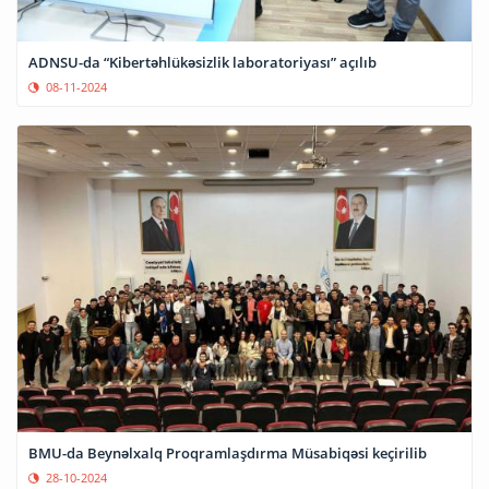
ADNSU-da “Kibertəhlükəsizlik laboratoriyası” açılıb
08-11-2024
BMU-da Beynəlxalq Proqramlaşdırma Müsabiqəsi keçirilib
28-10-2024