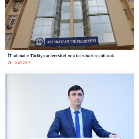
İT tələbələr Türkiyə universitetində təcrübə keçə biləcək
10-03-2016