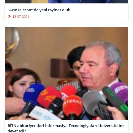
“AzInTelecom”da yeni təyinat olub
12-07-2021
RİTN abituriyentləri İnformasiya Texnologiyaları Universitetinə
dəvət edir