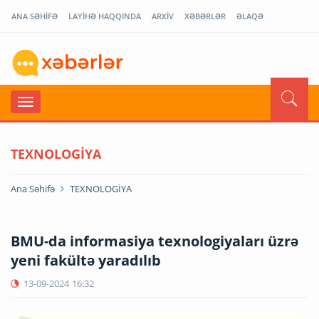
ANA SƏHİFƏ
LAYİHƏ HAQQINDA
ARXİV
XƏBƏRLƏR
ƏLAQƏ
TEXNOLOGİYA
Ana Səhifə
TEXNOLOGİYA
BMU-da informasiya texnologiyaları üzrə
yeni fakültə yaradılıb
13-09-2024
16:32