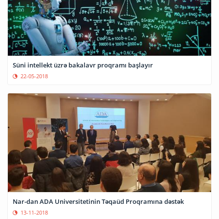
Süni intellekt üzrə bakalavr proqramı başlayır
22-05-2018
Nar-dan ADA Universitetinin Təqaüd Proqramına dəstək
13-11-2018