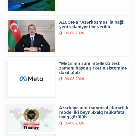
AZCON-a "Azərkosmos"la bağlı
yeni səlahiyyətlər verilib
06-08-2026
“Meta”nın süni intellekti test
zamanı başqa şirkətin sisteminə
daxil olub
06-08-2026
Azərbaycanın rəqəmsal idarəçilik
model iki beynəlxalq mükafata
layiq görülüb
06-08-2026