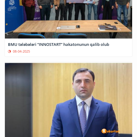
BMU tələbələri “INNOSTART” hakatonunun qalib olub
08-04-2025