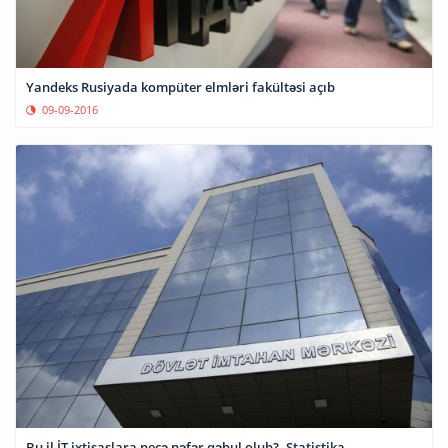
Yandeks Rusiyada kompüter elmləri fakültəsi açıb
09-09-2016
Bu il İT ixtisaslara neçə nəfər qəbul olub?- Statistika