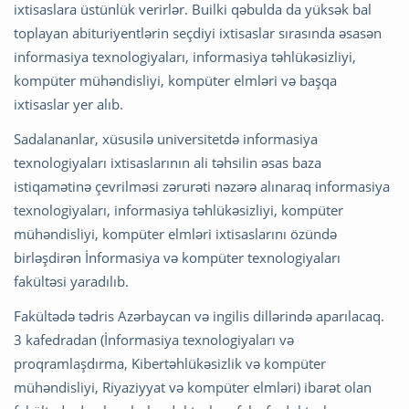
ixtisaslara üstünlük verirlər. Builki qəbulda da yüksək bal
toplayan abituriyentlərin seçdiyi ixtisaslar sırasında əsasən
informasiya texnologiyaları, informasiya təhlükəsizliyi,
kompüter mühəndisliyi, kompüter elmləri və başqa
ixtisaslar yer alıb.
Sadalananlar, xüsusilə universitetdə informasiya
texnologiyaları ixtisaslarının ali təhsilin əsas baza
istiqamətinə çevrilməsi zərurəti nəzərə alınaraq informasiya
texnologiyaları, informasiya təhlükəsizliyi, kompüter
mühəndisliyi, kompüter elmləri ixtisaslarını özündə
birləşdirən İnformasiya və kompüter texnologiyaları
fakültəsi yaradılıb.
Fakültədə tədris Azərbaycan və ingilis dillərində aparılacaq.
3 kafedradan (İnformasiya texnologiyaları və
proqramlaşdırma, Kibertəhlükəsizlik və kompüter
mühəndisliyi, Riyaziyyat və kompüter elmləri) ibarət olan