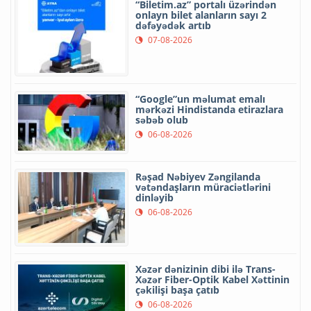
“Biletim.az” portalı üzərindən
onlayn bilet alanların sayı 2
dəfəyədək artıb
07-08-2026
“Google”un məlumat emalı
mərkəzi Hindistanda etirazlara
səbəb olub
06-08-2026
Rəşad Nəbiyev Zəngilanda
vətəndaşların müraciətlərini
dinləyib
06-08-2026
Xəzər dənizinin dibi ilə Trans-
Xəzər Fiber-Optik Kabel Xəttinin
çəkilişi başa çatıb
06-08-2026