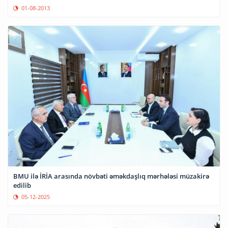
01-08-2013
BMU ilə İRİA arasında növbəti əməkdaşlıq mərhələsi müzakirə
edilib
05-12-2025