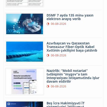
DSMF 7 ayda 135 minə yaxın
elektron arayış verib
06-08-2026
Azərbaycan və Qazaxıstan
Transxəzər Fiber-Optik Kabel
Xəttinin çəkilişini başa çatdırıb
06-08-2026
Nazirlik: “Mobil notariat”
tətbiqinin “mygov”a tam
inteqrasiyası istiqamətində işlər
davam etdirilir
06-08-2026
Beş İcra Hakimiyyəti İT
sistemlərini “Hökumət