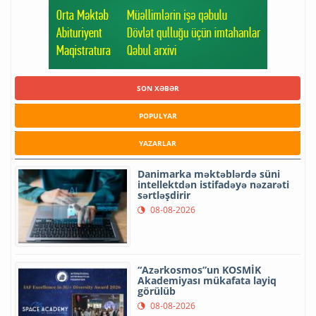
SON XƏBƏR
POPULYAR
YAZARLAR
Danimarka məktəblərdə süni
intellektdən istifadəyə nəzarəti
sərtləşdirir
08-08-2026
“Azərkosmos”un KOSMİK
Akademiyası mükafata layiq
görülüb
08-08-2026