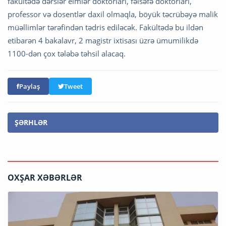
fakültədə dərslər elmlər doktorları, fəlsəfə doktorları,
professor və dosentlər daxil olmaqla, böyük təcrübəyə malik
müəllimlər tərəfindən tədris ediləcək. Fakültədə bu ildən
etibarən 4 bakalavr, 2 magistr ixtisası üzrə ümumilikdə
1100-dən çox tələbə təhsil alacaq.
Paylaş
Tweet
ŞƏRHLƏR
OXŞAR XƏBƏRLƏR