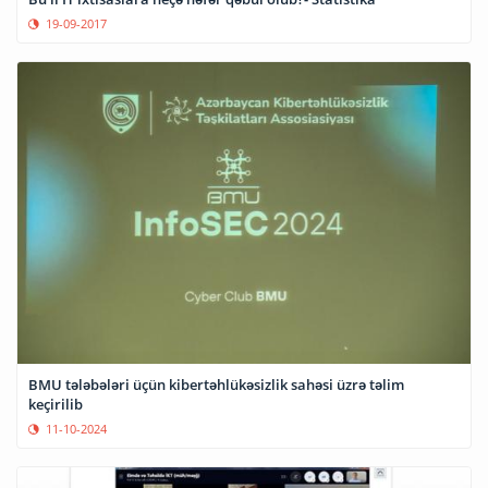
19-09-2017
BMU tələbələri üçün kibertəhlükəsizlik sahəsi üzrə təlim
keçirilib
11-10-2024