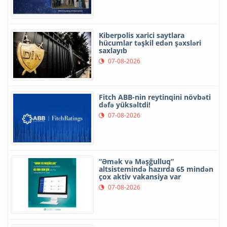
Kiberpolis xarici saytlara
hücumlar təşkil edən şəxsləri
saxlayıb
07-08-2026
Fitch ABB-nin reytinqini növbəti
dəfə yüksəltdi!
07-08-2026
“Əmək və Məşğulluq”
altsistemində hazırda 65 mindən
çox aktiv vakansiya var
07-08-2026