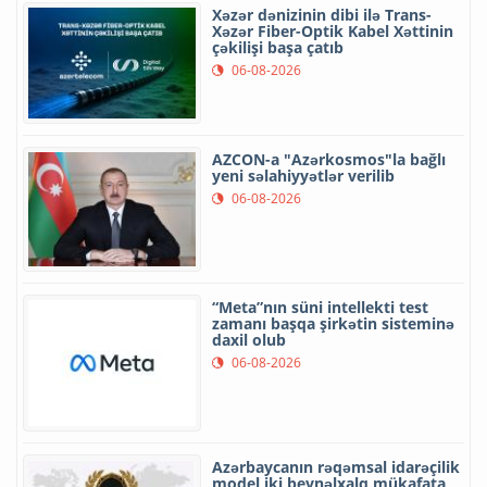
Xəzər dənizinin dibi ilə Trans-
Xəzər Fiber-Optik Kabel Xəttinin
çəkilişi başa çatıb
06-08-2026
AZCON-a "Azərkosmos"la bağlı
yeni səlahiyyətlər verilib
06-08-2026
“Meta”nın süni intellekti test
zamanı başqa şirkətin sisteminə
daxil olub
06-08-2026
Azərbaycanın rəqəmsal idarəçilik
model iki beynəlxalq mükafata