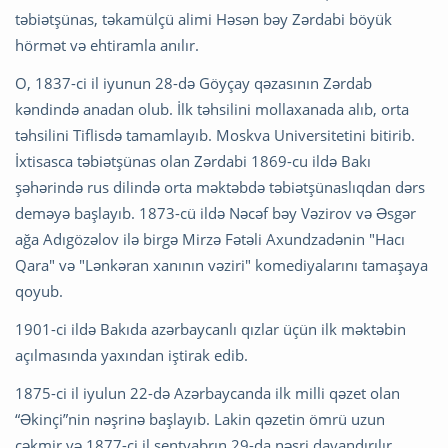
təbiətşünas, təkamülçü alimi Həsən bəy Zərdabi böyük
hörmət və ehtiramla anılır.
O, 1837-ci il iyunun 28-də Göyçay qəzasının Zərdab
kəndində anadan olub. İlk təhsilini mollaxanada alıb, orta
təhsilini Tiflisdə tamamlayıb. Moskva Universitetini bitirib.
İxtisasca təbiətşünas olan Zərdabi 1869-cu ildə Bakı
şəhərində rus dilində orta məktəbdə təbiətşünaslıqdan dərs
deməyə başlayıb. 1873-cü ildə Nəcəf bəy Vəzirov və Əsgər
ağa Adıgözəlov ilə birgə Mirzə Fətəli Axundzadənin "Hacı
Qara" və "Lənkəran xanının vəziri" komediyalarını tamaşaya
qoyub.
1901-ci ildə Bakıda azərbaycanlı qızlar üçün ilk məktəbin
açılmasında yaxından iştirak edib.
1875-ci il iyulun 22-də Azərbaycanda ilk milli qəzet olan
“Əkinçi”nin nəşrinə başlayıb. Lakin qəzetin ömrü uzun
çəkmir və 1877-ci il sentyabrın 29-da nəşri dayandırılır.