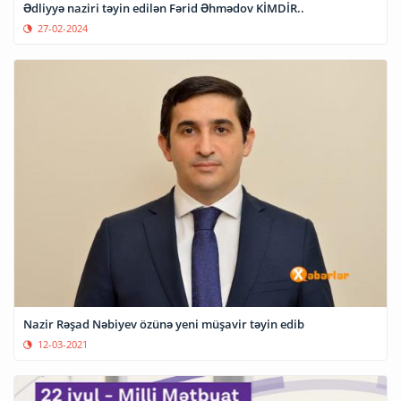
Ədliyyə naziri təyin edilən Fərid Əhmədov KİMDİR..
27-02-2024
Nazir Rəşad Nəbiyev özünə yeni müşavir təyin edib
12-03-2021