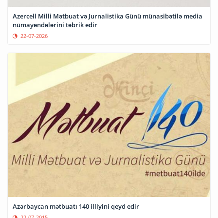
Azercell Milli Mətbuat və Jurnalistika Günü münasibətilə media
nümayəndələrini təbrik edir
22-07-2026
Azərbaycan mətbuatı 140 illiyini qeyd edir
22-07-2015