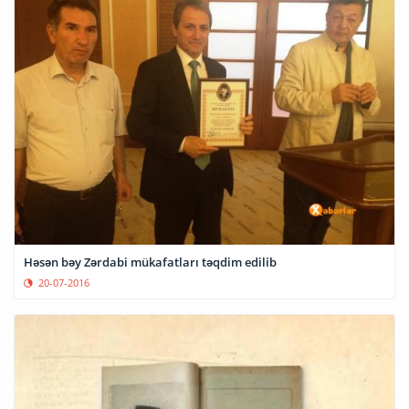
Həsən bəy Zərdabi mükafatları təqdim edilib
20-07-2016