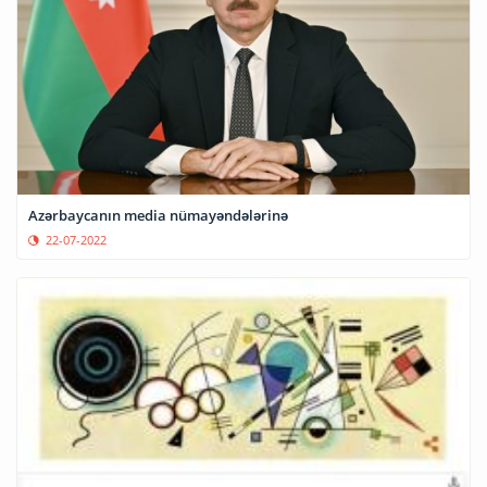
Azərbaycanın media nümayəndələrinə
22-07-2022