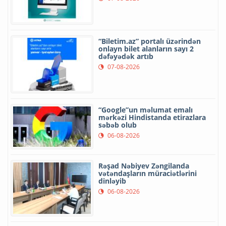
“Biletim.az” portalı üzərindən
onlayn bilet alanların sayı 2
dəfəyədək artıb
07-08-2026
“Google”un məlumat emalı
mərkəzi Hindistanda etirazlara
səbəb olub
06-08-2026
Rəşad Nəbiyev Zəngilanda
vətəndaşların müraciətlərini
dinləyib
06-08-2026