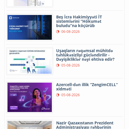
Beş İcra Hakimiyyəti İT
sistemlərini “Hökumət
buludu”na köçürüb
06-08-2026
Uşaqların rəqəmsal mühitdə
təhlükəsizliyi gücləndirilir -
Dəyişikliklər nəyi ehtiva edir?
05-08-2026
Azercell-dən illik “ZengimCELL”
xidməti
05-08-2026
Nazir Qazaxıstanın Prezident
Administrasiyası rəhbərinin