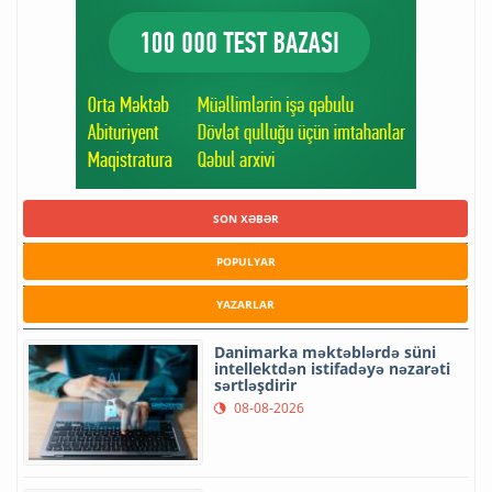
SON XƏBƏR
POPULYAR
YAZARLAR
Danimarka məktəblərdə süni
intellektdən istifadəyə nəzarəti
sərtləşdirir
08-08-2026