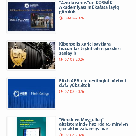
“Azərkosmos”un KOSMİK
Akademiyası mükafata layiq
görülüb
08-08-2026
Kiberpolis xarici saytlara
hücumlar təşkil edən şəxsləri
saxlayıb
07-08-2026
Fitch ABB-nin reytinqini növbəti
dəfə yüksəltdi!
07-08-2026
“Əmək və Məşğulluq”
altsistemində hazırda 65 mindən
çox aktiv vakansiya var
07-08-2026