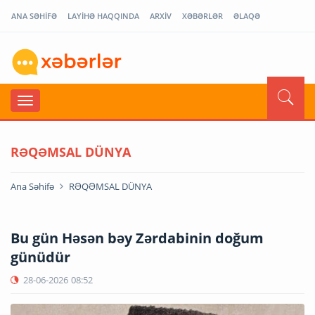
ANA SƏHİFƏ
LAYİHƏ HAQQINDA
ARXİV
XƏBƏRLƏR
ƏLAQƏ
RƏQƏMSAL DÜNYA
Ana Səhifə
RƏQƏMSAL DÜNYA
Bu gün Həsən bəy Zərdabinin doğum
günüdür
28-06-2026
08:52