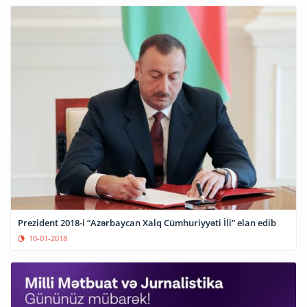
Prezident 2018-i “Azərbaycan Xalq Cümhuriyyəti İli” elan edib
10-01-2018