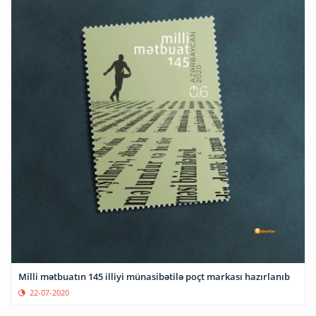
Milli mətbuatın 145 illiyi münasibətilə poçt markası hazırlanıb
22-07-2020