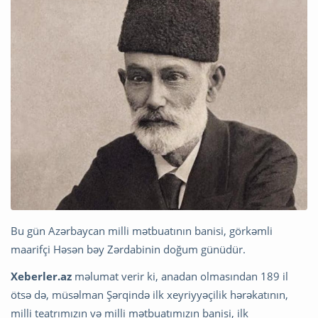
Bu gün Azərbaycan milli mətbuatının banisi, görkəmli
maarifçi Həsən bəy Zərdabinin doğum günüdür.
Xeberler.az
məlumat verir ki, anadan olmasından 189 il
ötsə də, müsəlman Şərqində ilk xeyriyyəçilik hərəkatının,
milli teatrımızın və milli mətbuatımızın banisi, ilk