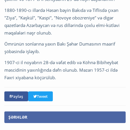
1880-1890-cı illərdə Həsən bəyin Bakıda və Tiflisdə çıxan
"Ziya", "Kəşkül", "Kaspi", "Novoye obozreniye" və digər
qəzetlərdə Azərbaycan və rus dillərində çoxlu elmi-kütləvi
məqalələri nəşr olunub.
Ömrünün sonlarına yaxın Bakı Şəhər Dumasının maarif
şöbəsində işləyib.
1907-ci il noyabrın 28-də vəfat edib və Köhnə Bibiheybət
məscidinin yaxınlığında dəfn olunub. Məzarı 1957-ci ildə
Fəxri xiyabana köçürülüb.
Paylaş
Tweet
ŞƏRHLƏR