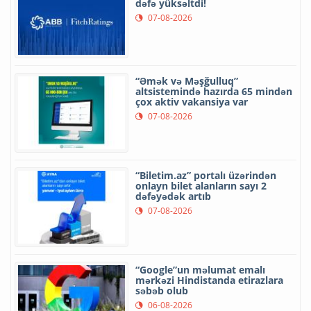
dəfə yüksəltdi!
07-08-2026
“Əmək və Məşğulluq”
altsistemində hazırda 65 mindən
çox aktiv vakansiya var
07-08-2026
“Biletim.az” portalı üzərindən
onlayn bilet alanların sayı 2
dəfəyədək artıb
07-08-2026
“Google”un məlumat emalı
mərkəzi Hindistanda etirazlara
səbəb olub
06-08-2026