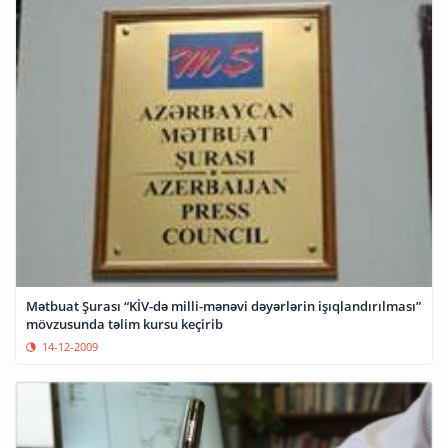
Mətbuat Şurası “KİV-də milli-mənəvi dəyərlərin işıqlandırılması”
mövzusunda təlim kursu keçirib
14-12-2009