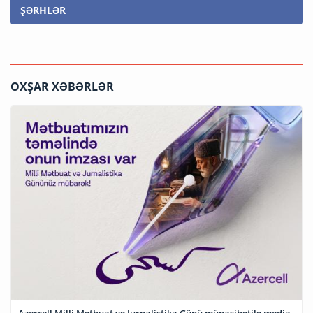
ŞƏRHLƏR
OXŞAR XƏBƏRLƏR