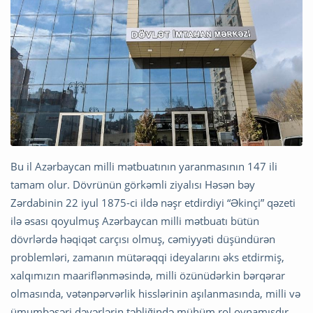
Bu il Azərbaycan milli mətbuatının yaranmasının 147 ili
tamam olur. Dövrünün görkəmli ziyalısı Həsən bəy
Zərdabinin 22 iyul 1875-ci ildə nəşr etdirdiyi “Əkinçi” qəzeti
ilə əsası qoyulmuş Azərbaycan milli mətbuatı bütün
dövrlərdə həqiqət carçısı olmuş, cəmiyyəti düşündürən
problemləri, zamanın mütərəqqi ideyalarını əks etdirmiş,
xalqımızın maariflənməsində, milli özünüdərkin bərqərar
olmasında, vətənpərvərlik hisslərinin aşılanmasında, milli və
ümumbəşəri dəyərlərin təbliğində mühüm rol oynamışdır.