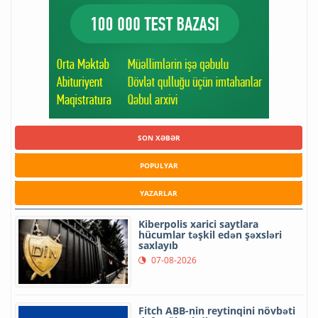
SON XƏBƏR
POPULYAR
YAZARLAR
Kiberpolis xarici saytlara
hücumlar təşkil edən şəxsləri
saxlayıb
07-08-2026
Fitch ABB-nin reytinqini növbəti