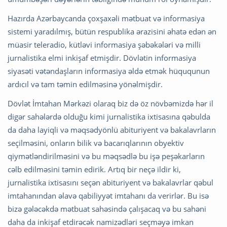
Hazırda Azərbaycanda çoxşaxəli mətbuat və informasiya
sistemi yaradılmış, bütün respublika ərazisini əhatə edən ən
müasir teleradio, kütləvi informasiya şəbəkələri və milli
jurnalistika elmi inkişaf etmişdir. Dövlətin informasiya
siyasəti vətəndaşların informasiya əldə etmək hüququnun
ardıcıl və tam təmin edilməsinə yönəlmişdir.
Dövlət İmtahan Mərkəzi olaraq biz də öz növbəmizdə hər il
digər sahələrdə olduğu kimi jurnalistika ixtisasına qəbulda
da daha layiqli və məqsədyönlü abituriyent və bakalavrların
seçilməsini, onların bilik və bacarıqlarının obyektiv
qiymətləndirilməsini və bu məqsədlə bu işə peşəkarların
cəlb edilməsini təmin edirik. Artıq bir neçə ildir ki,
jurnalistika ixtisasını seçən abituriyent və bakalavrlar qəbul
imtahanından əlavə qabiliyyət imtahanı da verirlər. Bu isə
bizə gələcəkdə mətbuat sahəsində çalışacaq və bu sahəni
daha da inkişaf etdirəcək namizədləri seçməyə imkan