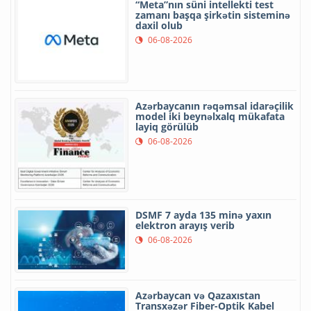
“Meta”nın süni intellekti test
zamanı başqa şirkətin sisteminə
daxil olub
06-08-2026
Azərbaycanın rəqəmsal idarəçilik
model iki beynəlxalq mükafata
layiq görülüb
06-08-2026
DSMF 7 ayda 135 minə yaxın
elektron arayış verib
06-08-2026
Azərbaycan və Qazaxıstan
Transxəzər Fiber-Optik Kabel