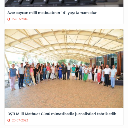
Azərbaycan milli mətbuatının 141 yaşı tamam olur
22-07-2016
BŞTİ Milli Mətbuat Günü münasibətilə jurnalistləri təbrik edib
20-07-2022