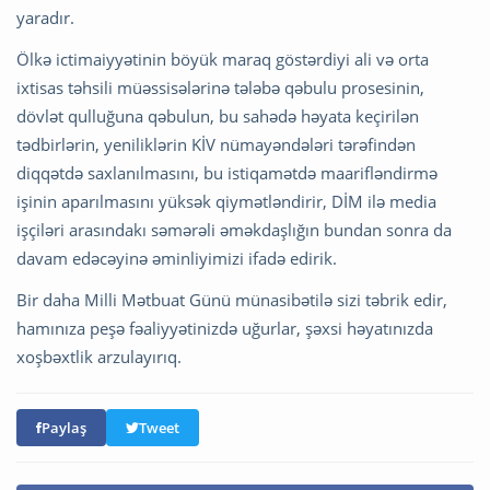
yaradır.
Ölkə ictimaiyyətinin böyük maraq göstərdiyi ali və orta
ixtisas təhsili müəssisələrinə tələbə qəbulu prosesinin,
dövlət qulluğuna qəbulun, bu sahədə həyata keçirilən
tədbirlərin, yeniliklərin KİV nümayəndələri tərəfindən
diqqətdə saxlanılmasını, bu istiqamətdə maarifləndirmə
işinin aparılmasını yüksək qiymətləndirir, DİM ilə media
işçiləri arasındakı səmərəli əməkdaşlığın bundan sonra da
davam edəcəyinə əminliyimizi ifadə edirik.
Bir daha Milli Mətbuat Günü münasibətilə sizi təbrik edir,
hamınıza peşə fəaliyyətinizdə uğurlar, şəxsi həyatınızda
xoşbəxtlik arzulayırıq.
Paylaş
Tweet