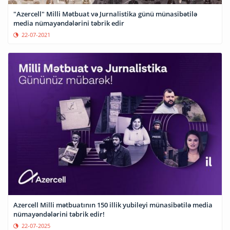
"Azercell" Milli Mətbuat və Jurnalistika günü münasibətilə
media nümayəndələrini təbrik edir
22-07-2021
Azercell Milli mətbuatının 150 illik yubileyi münasibətilə media
nümayəndələrini təbrik edir!
22-07-2025