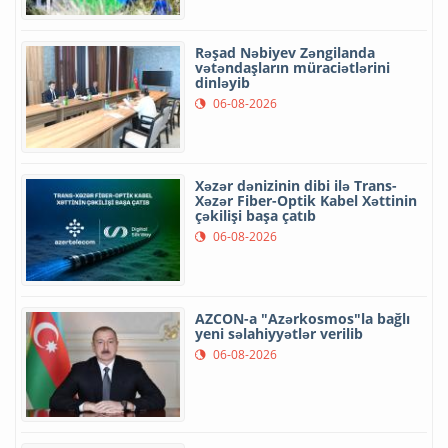
Rəşad Nəbiyev Zəngilanda
vətəndaşların müraciətlərini
dinləyib
06-08-2026
Xəzər dənizinin dibi ilə Trans-
Xəzər Fiber-Optik Kabel Xəttinin
çəkilişi başa çatıb
06-08-2026
AZCON-a "Azərkosmos"la bağlı
yeni səlahiyyətlər verilib
06-08-2026