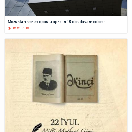
Məzunların ərizə qəbulu aprelin 15-dək davam edəcək
10-04-2019