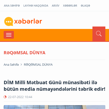
ANA SƏHİFƏ
LAYİHƏ HAQQINDA
ARXİV
XƏBƏRLƏR
ƏLAQƏ
RƏQƏMSAL DÜNYA
Ana Səhifə
RƏQƏMSAL DÜNYA
DİM Milli Mətbuat Günü münasibəti ilə
bütün media nümayəndələrini təbrik edir!
22-07-2022
10:44