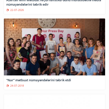
Azercell Milli Mətbuat və Jurnalistika Günü münasibətilə media
nümayəndələrini təbrik edir
22-07-2026
“Nar” mətbuat nümayəndələrini təbrik etdi
24-07-2018