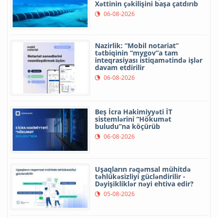
Xəttinin çəkilişini başa çatdırıb
06-08-2026
Nazirlik: “Mobil notariat”
tətbiqinin “mygov”a tam
inteqrasiyası istiqamətində işlər
davam etdirilir
06-08-2026
Beş İcra Hakimiyyəti İT
sistemlərini “Hökumət
buludu”na köçürüb
06-08-2026
Uşaqların rəqəmsal mühitdə
təhlükəsizliyi gücləndirilir -
Dəyişikliklər nəyi ehtiva edir?
05-08-2026