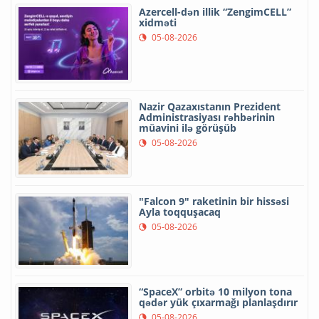
Azercell-dən illik “ZengimCELL”
xidməti
05-08-2026
Nazir Qazaxıstanın Prezident
Administrasiyası rəhbərinin
müavini ilə görüşüb
05-08-2026
"Falcon 9" raketinin bir hissəsi
Ayla toqquşacaq
05-08-2026
“SpaceX” orbitə 10 milyon tona
qədər yük çıxarmağı planlaşdırır
05-08-2026