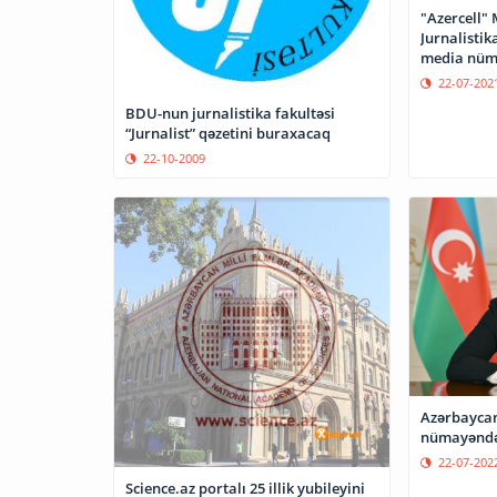
"Azercell" 
Jurnalisti
media nüma
22-07-202
BDU-nun jurnalistika fakultəsi
“Jurnalist” qəzetini buraxacaq
22-10-2009
Azərbayca
nümayəndə
22-07-202
Science.az portalı 25 illik yubileyini