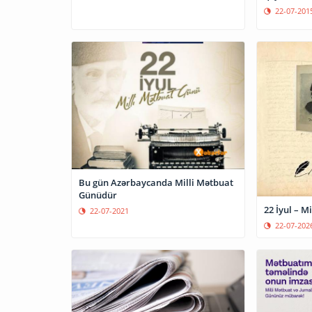
22-07-201
Bu gün Azərbaycanda Milli Mətbuat
Günüdür
22 İyul – M
22-07-2021
22-07-202