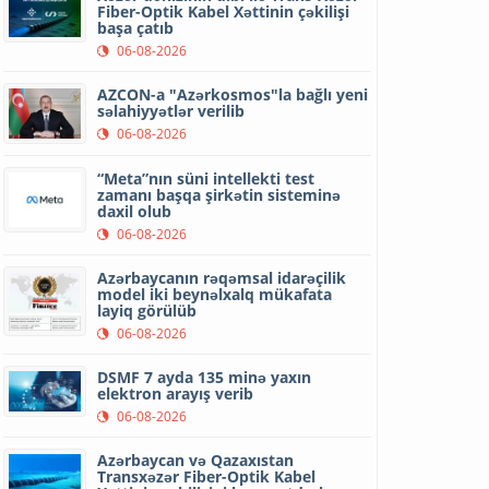
Fiber-Optik Kabel Xəttinin çəkilişi
başa çatıb
06-08-2026
AZCON-a "Azərkosmos"la bağlı yeni
səlahiyyətlər verilib
06-08-2026
“Meta”nın süni intellekti test
zamanı başqa şirkətin sisteminə
daxil olub
06-08-2026
Azərbaycanın rəqəmsal idarəçilik
model iki beynəlxalq mükafata
layiq görülüb
06-08-2026
DSMF 7 ayda 135 minə yaxın
elektron arayış verib
06-08-2026
Azərbaycan və Qazaxıstan
Transxəzər Fiber-Optik Kabel