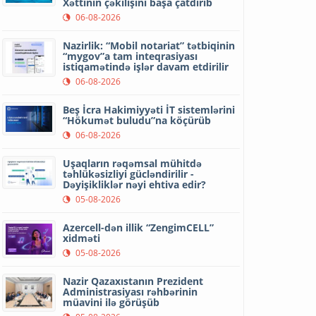
Xəttinin çəkilişini başa çatdırıb
06-08-2026
Nazirlik: “Mobil notariat” tətbiqinin
“mygov”a tam inteqrasiyası
istiqamətində işlər davam etdirilir
06-08-2026
Beş İcra Hakimiyyəti İT sistemlərini
“Hökumət buludu”na köçürüb
06-08-2026
Uşaqların rəqəmsal mühitdə
təhlükəsizliyi gücləndirilir -
Dəyişikliklər nəyi ehtiva edir?
05-08-2026
Azercell-dən illik “ZengimCELL”
xidməti
05-08-2026
Nazir Qazaxıstanın Prezident
Administrasiyası rəhbərinin
müavini ilə görüşüb