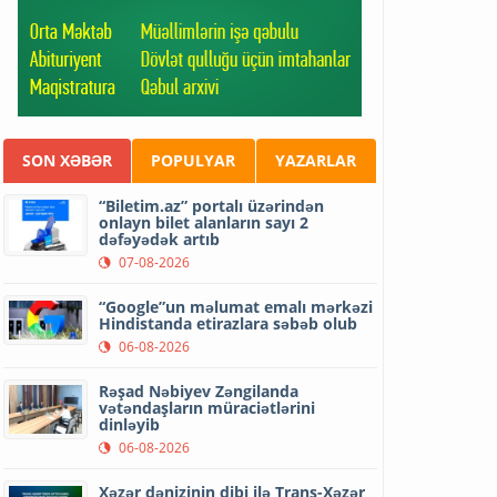
SON XƏBƏR
POPULYAR
YAZARLAR
“Biletim.az” portalı üzərindən
onlayn bilet alanların sayı 2
dəfəyədək artıb
07-08-2026
“Google”un məlumat emalı mərkəzi
Hindistanda etirazlara səbəb olub
06-08-2026
Rəşad Nəbiyev Zəngilanda
vətəndaşların müraciətlərini
dinləyib
06-08-2026
Xəzər dənizinin dibi ilə Trans-Xəzər