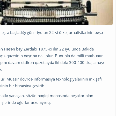
şrə başladığı gün - iyulun 22-si ölkə jurnalistlərinin peşə
an Həsən bəy Zərdabi 1875-ci ilin 22 iyulunda Bakıda
» qəzetinin nəşrinə nail olur. Bununla da milli mətbuatın
apını davam etdirən qəzet ayda iki dəfə 300-400 tirajla nəşr
b.
ur. Müasir dövrdə informasiya texnologiyalarının inkişafı
nin bir hissəsinə çevirib.
mətlə yanaşan, sözün həqiqi mənasında peşəkar olan
 işlərində uğurlar arzulayırıq.