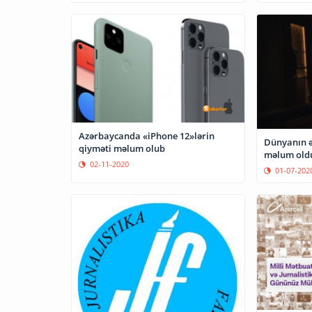
Azərbaycanda «iPhone 12»lərin
Dünyanın ə
qiyməti məlum olub
məlum old
02-11-2020
01-07-202