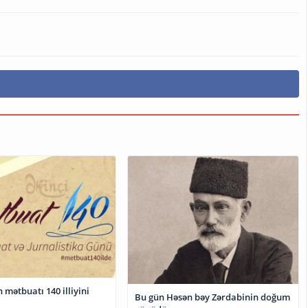
mətbuatı 140 illiyini
Bu gün Həsən bəy Zərdabinin doğum