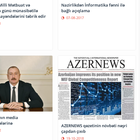
Milli Mətbuat və
Nazirlikdən İnformatika fənni ilə
ka günü münasibətilə
bağlı açıqlama
yəndələrini təbrik edir
07-08-2017
1
nın media
lərinə
AZERNEWS qəzetinin növbəti nəşri
2
çapdan çıxıb
19-10-2018