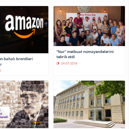
“Nar” mətbuat nümayəndələrini
təbrik etdi
n bahalı brendləri
24-07-2018
u
0