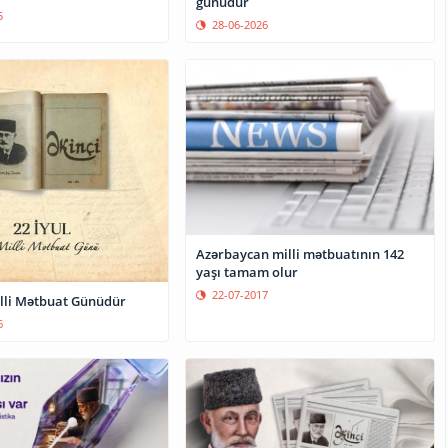
günüdür
5
28-06-2026
Azərbaycan milli mətbuatının 142
yaşı tamam olur
22-07-2017
illi Mətbuat Günüdür
6