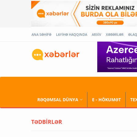
ANA SƏHİFƏ
LAYİHƏ HAQQINDA
ARXİV
XƏBƏRLƏR
ƏLA
RƏQƏMSAL DÜNYA
E - HÖKUMƏT
TE
TƏDBİRLƏR