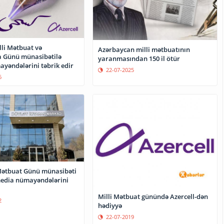
lli Mətbuat və
Azərbaycan milli mətbuatının
ka Günü münasibətilə
yaranmasından 150 il ötür
yəndələrini təbrik edir
22-07-2025
6
Mətbuat Günü münasibəti
media nümayəndələrini
Milli Mətbuat günündə Azercell-dən
2
hədiyyə
22-07-2019