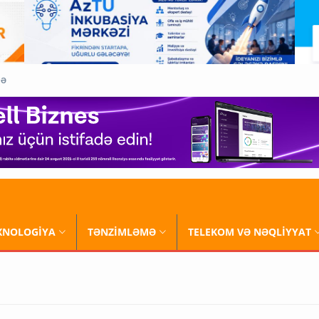
QƏ
XNOLOGİYA
TƏNZİMLƏMƏ
TELEKOM VƏ NƏQLİYYAT