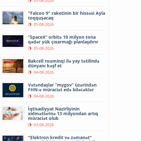
05-08-2026
"Falcon 9" raketinin bir hissəsi Ayla
toqquşacaq
05-08-2026
“SpaceX” orbitə 10 milyon tona
qədər yük çıxarmağı planlaşdırır
05-08-2026
Bakcell rouminqi ilə yay tətilində
dünyanı kəşf et
04-08-2026
Vətəndaşlar “mygov” üzərindən
FHN-ə müraciət edə biləcəklər
04-08-2026
İqtisadiyyat Nazirliyinin
xidmətlərinə 13 milyondan artıq
müraciət olub
03-08-2026
"Elektron kredit və zəmanət"