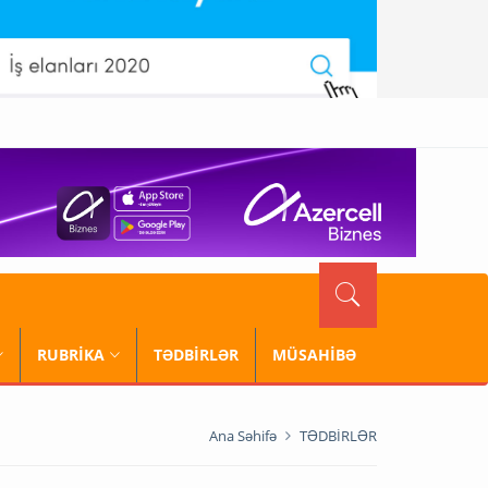
RUBRİKA
TƏDBİRLƏR
MÜSAHİBƏ
Ana Səhifə
TƏDBİRLƏR