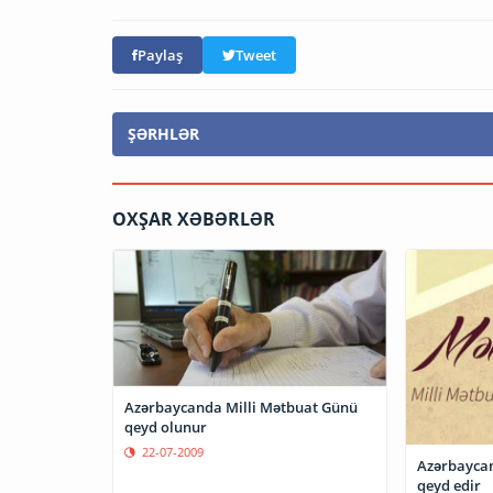
Paylaş
Tweet
ŞƏRHLƏR
OXŞAR XƏBƏRLƏR
Azərbaycanda Milli Mətbuat Günü
qeyd olunur
22-07-2009
Azərbaycan 
qeyd edir