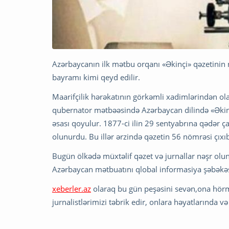
Azərbaycanın ilk mətbu orqanı «Əkinçi» qəzetinin nə
bayramı kimi qeyd edilir.
Maarifçilik hərəkatının görkəmli xadimlərindən ol
qubernator mətbəəsində Azərbaycan dilində «Əkinçi
əsası qoyulur. 1877-ci ilin 29 sentyabrına qədər ç
olunurdu. Bu illər ərzində qəzetin 56 nömrəsi çıxı
Bugün ölkədə müxtəlif qəzet və jurnallar nəşr olun
Azərbaycan mətbuatını qlobal informasiya şəbəkəsi
xeberler.az
olaraq bu gün peşəsini sevən,ona hör
jurnalistlərimizi təbrik edir, onlara həyatlarında və