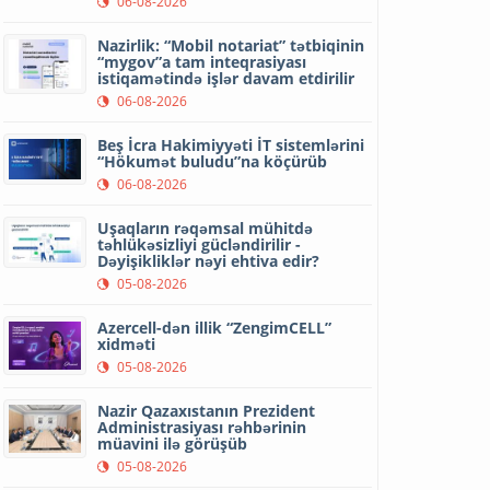
06-08-2026
Nazirlik: “Mobil notariat” tətbiqinin
“mygov”a tam inteqrasiyası
istiqamətində işlər davam etdirilir
06-08-2026
Beş İcra Hakimiyyəti İT sistemlərini
“Hökumət buludu”na köçürüb
06-08-2026
Uşaqların rəqəmsal mühitdə
təhlükəsizliyi gücləndirilir -
Dəyişikliklər nəyi ehtiva edir?
05-08-2026
Azercell-dən illik “ZengimCELL”
xidməti
05-08-2026
Nazir Qazaxıstanın Prezident
Administrasiyası rəhbərinin
müavini ilə görüşüb
05-08-2026