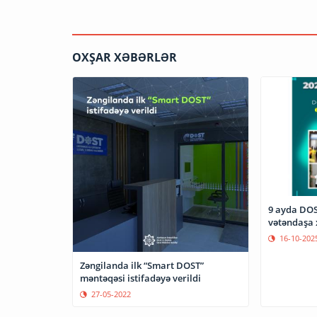
OXŞAR XƏBƏRLƏR
9 ayda DOS
vətəndaşa 
16-10-202
Zəngilanda ilk “Smart DOST”
məntəqəsi istifadəyə verildi
27-05-2022