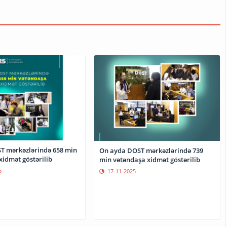
T mərkəzlərində 658 min
On ayda DOST mərkəzlərində 739
xidmət göstərilib
min vətəndaşa xidmət göstərilib
5
17-11-2025