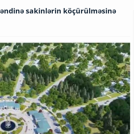
kəndinə sakinlərin köçürülməsinə