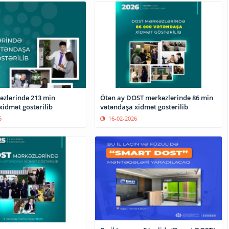
zlərində 213 min
Ötən ay DOST mərkəzlərində 86 min
xidmət göstərilib
vətəndaşa xidmət göstərilib
5
16-02-2026