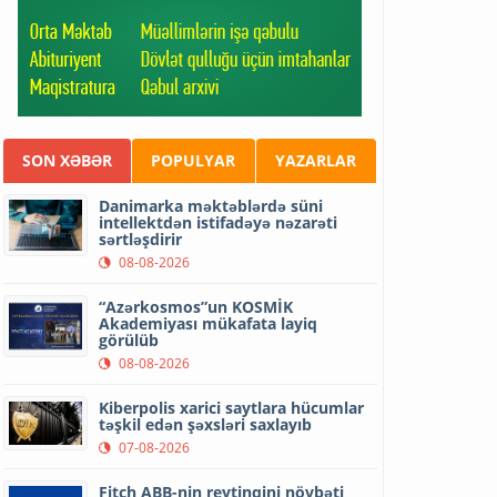
SON XƏBƏR
POPULYAR
YAZARLAR
Danimarka məktəblərdə süni
intellektdən istifadəyə nəzarəti
sərtləşdirir
08-08-2026
“Azərkosmos”un KOSMİK
Akademiyası mükafata layiq
görülüb
08-08-2026
Kiberpolis xarici saytlara hücumlar
təşkil edən şəxsləri saxlayıb
07-08-2026
Fitch ABB-nin reytinqini növbəti