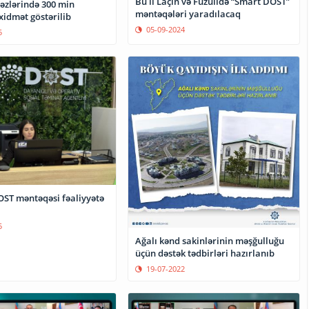
Bu il Laçın və Füzulidə “Smart DOST”
zlərində 300 min
məntəqələri yaradılacaq
xidmət göstərilib
05-09-2024
5
OST məntəqəsi fəaliyyətə
5
Ağalı kənd sakinlərinin məşğulluğu
üçün dəstək tədbirləri hazırlanıb
19-07-2022