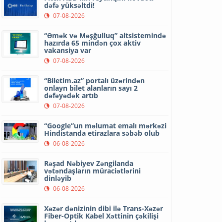
dəfə yüksəltdi!
07-08-2026
“Əmək və Məşğulluq” altsistemində
hazırda 65 mindən çox aktiv
vakansiya var
07-08-2026
“Biletim.az” portalı üzərindən
onlayn bilet alanların sayı 2
dəfəyədək artıb
07-08-2026
“Google”un məlumat emalı mərkəzi
Hindistanda etirazlara səbəb olub
06-08-2026
Rəşad Nəbiyev Zəngilanda
vətəndaşların müraciətlərini
dinləyib
06-08-2026
Xəzər dənizinin dibi ilə Trans-Xəzər
Fiber-Optik Kabel Xəttinin çəkilişi