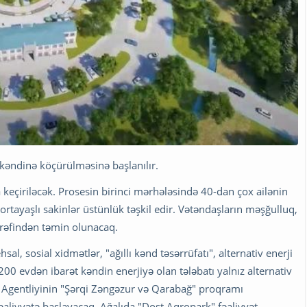
kəndinə köçürülməsinə başlanılır.
 keçiriləcək. Prosesin birinci mərhələsində 40-dan çox ailənin
ortayaşlı sakinlər üstünlük təşkil edir. Vətəndaşların məşğulluq,
tərəfindən təmin olunacaq.
hsal, sosial xidmətlər, "ağıllı kənd təsərrüfatı", alternativ enerji
 200 evdən ibarət kəndin enerjiyə olan tələbatı yalnız alternativ
 Agentliyinin "Şərqi Zəngəzur və Qarabağ" proqramı
aliyyətə başlayacaq. Ağalıda "Dost Aqropark" fəaliyyət