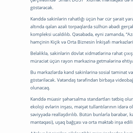
göstərəcək.
Kənddə sakinlərin rahatlığı üçün hər cür şərait ya
altında qalan əzəli torpaqlarda sülhün əbədi gerçə
kompleksi ucaldılıb. Qəsəbədə, eyni zamanda, “A
həmçinin Kiçik və Orta Biznesin İnkişafı mərkəzləri
Beləliklə, sakinlərin dövlət xidmətlərinə rahat çıx
müraciət üçün rayon mərkəzinə getmələrinə ehtiy
Bu mərkəzlərdə kənd sakinlərinə sosial təminat 
göstəriləcək. Vətəndaş tərəfindən birbaşa videobağ
olunacaq.
Kənddə müasir şəhərsalma standartları tətbiq olunub
ekoloji evlərin inşası, məişət tullantılarının idar
səviyyədə reallaşdırılıb. Bütün bunlarla bərabər, kə
məntəqəsi), uşaq bağçası və orta məktəb inşa edili