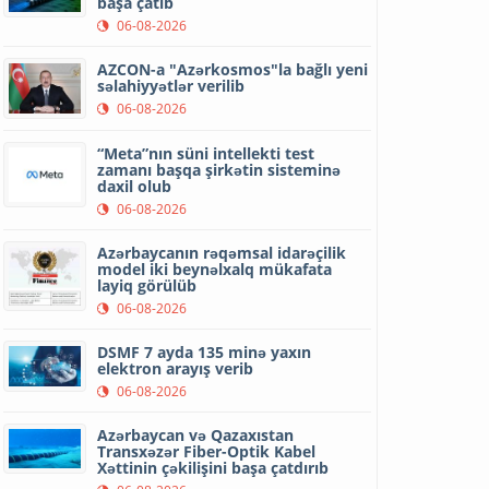
başa çatıb
06-08-2026
AZCON-a "Azərkosmos"la bağlı yeni
səlahiyyətlər verilib
06-08-2026
“Meta”nın süni intellekti test
zamanı başqa şirkətin sisteminə
daxil olub
06-08-2026
Azərbaycanın rəqəmsal idarəçilik
model iki beynəlxalq mükafata
layiq görülüb
06-08-2026
DSMF 7 ayda 135 minə yaxın
elektron arayış verib
06-08-2026
Azərbaycan və Qazaxıstan
Transxəzər Fiber-Optik Kabel
Xəttinin çəkilişini başa çatdırıb