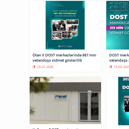
Ötən il DOST mərkəzlərində 887 min
DOST mərkə
vətəndaşa xidmət göstərilib
vətəndaşa 
24-01-2026
14-04-202