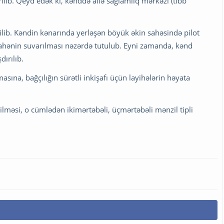
ilib. Qeyd edək ki, kənddə ailə sağlamlıq mərkəzi (tibb
ilib. Kəndin kənarında yerləşən böyük əkin sahəsində pilot
 sahənin suvarılması nəzərdə tutulub. Eyni zamanda, kənd
dırılıb.
sına, bağçılığın sürətli inkişafı üçün layihələrin həyata
ilməsi, o cümlədən ikimərtəbəli, üçmərtəbəli mənzil tipli