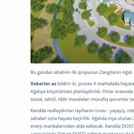
Bu gündən əhalinin ilk qrupunun Zəngilanın Ağalı 
Xeberler.az
bildirir ki, proses 4 mərhələdə həyata
Ağalıya köçürülməsi planlaşdırılıb. Onlar arasında 
sosial, təhsil, tibbi məsələləri müvafiq qurumlar 
Kənddə reallaşdırılan layihənin icrası - yaşayış, iste
sahələri üzrə həyata keçirilib. Ağalıda inşa olunan
enerji mənbələrindən əldə ediləcək. Kənddə DOST
çərçivəsində "Smart DOST" xidmət məntəqəsi də fə