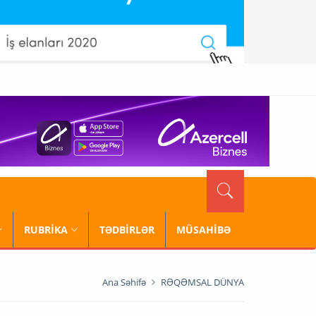
RUBRİKA
TƏDBİRLƏR
MÜSAHİBƏ
Ana Səhifə
RƏQƏMSAL DÜNYA