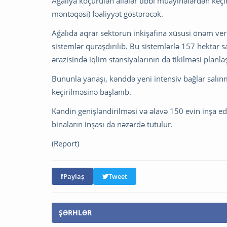
Ağalıya köçürülən ailələr tibbi müayinələrdən keçir
məntəqəsi) fəaliyyət göstərəcək.
Ağalıda aqrar sektorun inkişafına xüsusi önəm ver
sistemlər quraşdırılıb. Bu sistemlərlə 157 hektar
ərazisində iqlim stansiyalarının da tikilməsi planlaş
Bununla yanaşı, kənddə yeni intensiv bağlar salınma
keçirilməsinə başlanıb.
Kəndin genişləndirilməsi və əlavə 150 evin inşa ed
binaların inşası da nəzərdə tutulur.
(Report)
Paylaş
Tweet
ŞƏRHLƏR