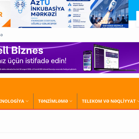
QƏ
XNOLOGİYA
TƏNZİMLƏMƏ
TELEKOM VƏ NƏQLİYYAT