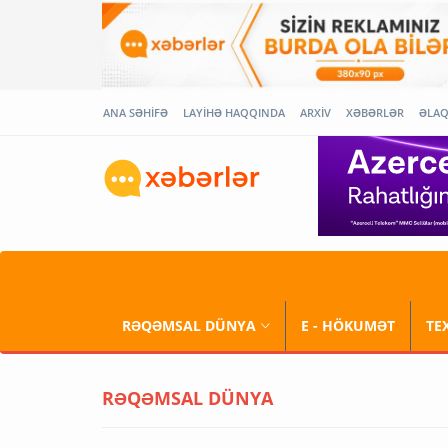
ANA SƏHİFƏ
LAYİHƏ HAQQINDA
ARXİV
XƏBƏRLƏR
ƏLA
RƏQƏMSAL DÜNYA
E - HÖKUMƏT
TE
RƏQƏMSAL DÜNYA