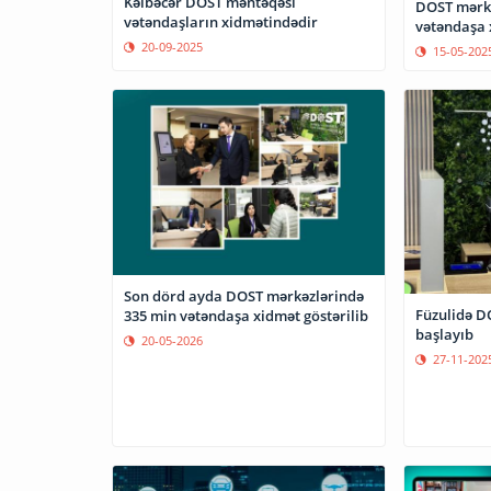
Kəlbəcər DOST məntəqəsi
DOST mərkə
vətəndaşların xidmətindədir
vətəndaşa 
20-09-2025
15-05-202
Son dörd ayda DOST mərkəzlərində
Füzulidə D
335 min vətəndaşa xidmət göstərilib
başlayıb
20-05-2026
27-11-202