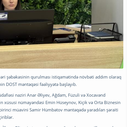
ləri şəbəkəsinin qurulması istiqamətində növbəti addım olaraq
in DOST məntəqəsi fəaliyyətə başlayıb.
müdafiəsi naziri Anar Əliyev, Ağdam, Füzuli və Xocavənd
in xüsusi nümayəndəsi Emin Hüseynov, Kiçik və Orta Biznesin
in birinci müavini Samir Hümbətov məntəqədə yaradılan şəraiti
iriblər.