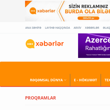
ANA SƏHİFƏ
LAYİHƏ HAQQINDA
ARXİV
XƏBƏRLƏR
ƏLA
RƏQƏMSAL DÜNYA
E - HÖKUMƏT
TE
PROQRAMLAR