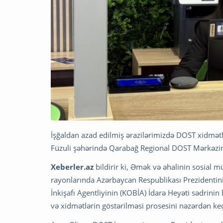
İşğaldan azad edilmiş ərazilərimizdə DOST xidmət
Füzuli şəhərində Qarabağ Regional DOST Mərkəzin
Xeberler.az
bildirir ki, Əmək və əhalinin sosial 
rayonlarında Azərbaycan Respublikası Prezidentin
İnkişafı Agentliyinin (KOBİA) İdarə Heyəti sədrin
və xidmətlərin göstərilməsi prosesini nəzərdən keç