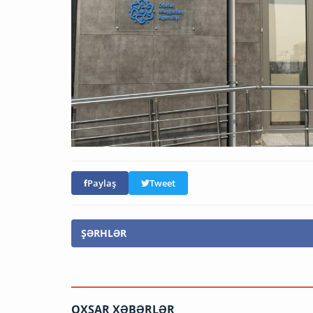
Paylaş
Tweet
ŞƏRHLƏR
OXŞAR XƏBƏRLƏR