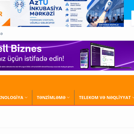
QƏ
XNOLOGİYA
TƏNZİMLƏMƏ
TELEKOM VƏ NƏQLİYYAT