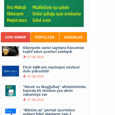
SON XƏBƏR
POPULYAR
YAZARLAR
Kiberpolis xarici saytlara hücumlar
təşkil edən şəxsləri saxlayıb
07-08-2026
Fitch ABB-nin reytinqini növbəti
dəfə yüksəltdi!
07-08-2026
“Əmək və Məşğulluq” altsistemində
hazırda 65 mindən çox aktiv
vakansiya var
07-08-2026
“Biletim.az” portalı üzərindən
onlayn bilet alanların sayı 2