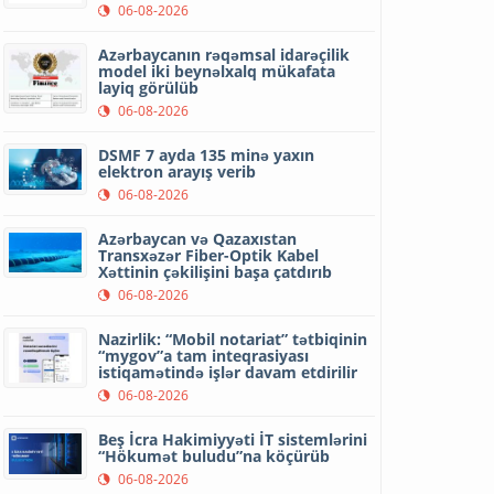
06-08-2026
Azərbaycanın rəqəmsal idarəçilik
model iki beynəlxalq mükafata
layiq görülüb
06-08-2026
DSMF 7 ayda 135 minə yaxın
elektron arayış verib
06-08-2026
Azərbaycan və Qazaxıstan
Transxəzər Fiber-Optik Kabel
Xəttinin çəkilişini başa çatdırıb
06-08-2026
Nazirlik: “Mobil notariat” tətbiqinin
“mygov”a tam inteqrasiyası
istiqamətində işlər davam etdirilir
06-08-2026
Beş İcra Hakimiyyəti İT sistemlərini
“Hökumət buludu”na köçürüb
06-08-2026