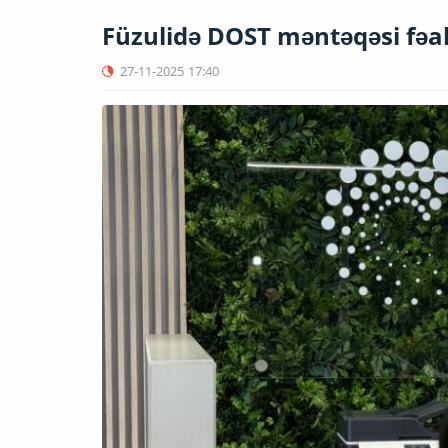
Füzulidə DOST məntəqəsi fəal
27-11-2025
17:40