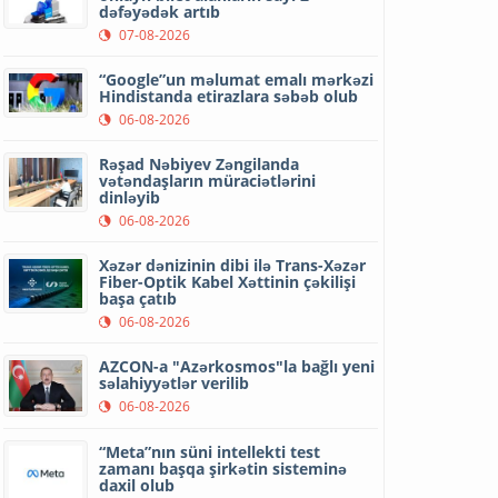
dəfəyədək artıb
07-08-2026
“Google”un məlumat emalı mərkəzi
Hindistanda etirazlara səbəb olub
06-08-2026
Rəşad Nəbiyev Zəngilanda
vətəndaşların müraciətlərini
dinləyib
06-08-2026
Xəzər dənizinin dibi ilə Trans-Xəzər
Fiber-Optik Kabel Xəttinin çəkilişi
başa çatıb
06-08-2026
AZCON-a "Azərkosmos"la bağlı yeni
səlahiyyətlər verilib
06-08-2026
“Meta”nın süni intellekti test
zamanı başqa şirkətin sisteminə
daxil olub