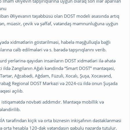
İlham Əliyevin tapşırıqlarına uyğun olaraq son illər aparılan
ğunu
ehriban Əliyevanın təşəbbüsü olan DOST modeli əsasında artıq
”dən, müasir, çevik və şəffaf, vətəndaş məmnunluğuna uyğun
də xidmətlərin göstərilməsi, habelə məşğulluqla bağlı
rına cəlb edilmələri və s. barədə tapşırıqlarını verib.
d yerlərinə qayıdan insanların DOST xidmətləri ilə əhatə
22-ci ildə Zəngilanın Ağalı kəndində “Smart DOST” məntəqəsi,
Tərtər, Ağcabədi, Ağdam, Füzuli, Xocalı, Şuşa, Xocavənd,
arabağ Regional DOST Mərkəzi və 2024-cü ildə onun Şuşada
əqəsi açılıb.
 istiqamətdə növbəti addımdır. Məntəqə mobillik və
ləndirilib.
 tərəfindən kiçik və orta biznesin inkişafının dəstəklənməsi
də orta hesabla 120-dək vətəndaşın qəbulu nəzərdə tutulur.