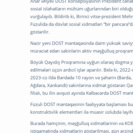
Anar Əliyev DOST konsepsiyasının Prezident cənab 
sosial islahatların mühüm uğurlarından biri oldu
vurğulayıb. Bildirib ki, Birinci vitse-prezident M
Füzulidə də dövlət sosial xidmətləri “bir pəncərə
göstərilir.
Nazir yeni DOST məntəqəsində daim yüksək səviyyə
müraciət edən sakinlərin aktiv məşğulluq proqramla
Böyük Qayıdış Proqramına uyğun olaraq dogma yur
edilmələri üçün ardıcıl işlər aparılır. Belə ki, 20
2023-cü ildə Bərdədə 10 rayon və şəhərin (Bərdə, 
Ağdərə, Xankəndi) sakinlərinə xidmət göstərən Q
filialı, bu ilin avqust ayında Kəlbəcərdə DOST mənt
Füzuli DOST məntəqəsinin fəaliyyətə başlaması bu
konstruktivlik elementləri ilə müasir üslubda layihə
Burada həmçinin, məşğulluq xidmətlərinin və KOBİA
istiqamətində xidmətlərin göstərilməsi, gün ərzin