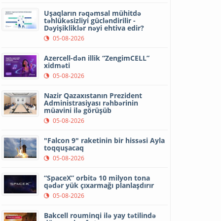
Uşaqların rəqəmsal mühitdə
təhlükəsizliyi gücləndirilir -
Dəyişikliklər nəyi ehtiva edir?
05-08-2026
Azercell-dən illik “ZengimCELL”
xidməti
05-08-2026
Nazir Qazaxıstanın Prezident
Administrasiyası rəhbərinin
müavini ilə görüşüb
05-08-2026
"Falcon 9" raketinin bir hissəsi Ayla
toqquşacaq
05-08-2026
“SpaceX” orbitə 10 milyon tona
qədər yük çıxarmağı planlaşdırır
05-08-2026
Bakcell rouminqi ilə yay tətilində