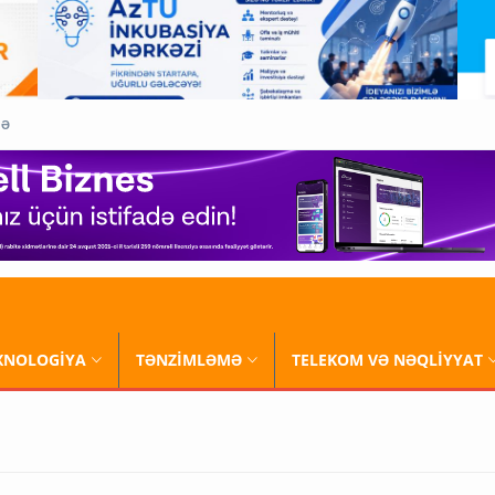
QƏ
XNOLOGİYA
TƏNZİMLƏMƏ
TELEKOM VƏ NƏQLİYYAT