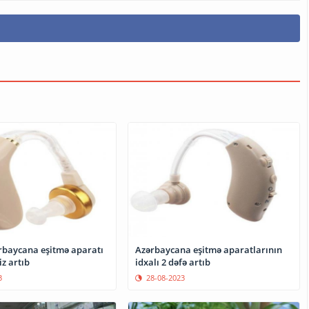
ərbaycana eşitmə aparatı
Azərbaycana eşitmə aparatlarının
iz artıb
idxalı 2 dəfə artıb
3
28-08-2023