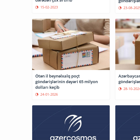
göndərişlər
15-02-2023
23-08-202
Ötən il beynəlxalq poçt
Azərbaycan
göndərişlərinin dəyəri 65 milyon
göndərişlər
dolları keçib
28-10-202
24-01-2026