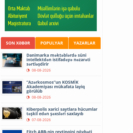
SON XƏBƏR
POPULYAR
YAZARLAR
Danimarka məktəblərdə süni
intellektdən istifadəyə nəzarəti
sərtləşdirir
08-08-2026
“Azərkosmos”un KOSMİK
Akademiyası mükafata layiq
görülüb
08-08-2026
Kiberpolis xarici saytlara hücumlar
təşkil edən şəxsləri saxlayıb
07-08-2026
Fitch ABB-nin reytinqini növbəti