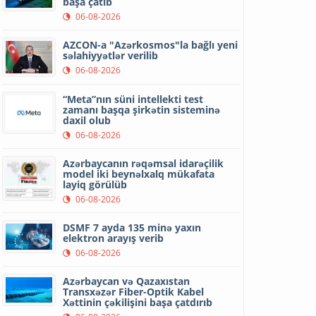
başa çatıb
06-08-2026
AZCON-a "Azərkosmos"la bağlı yeni
səlahiyyətlər verilib
06-08-2026
“Meta”nın süni intellekti test
zamanı başqa şirkətin sisteminə
daxil olub
06-08-2026
Azərbaycanın rəqəmsal idarəçilik
model iki beynəlxalq mükafata
layiq görülüb
06-08-2026
DSMF 7 ayda 135 minə yaxın
elektron arayış verib
06-08-2026
Azərbaycan və Qazaxıstan
Transxəzər Fiber-Optik Kabel
Xəttinin çəkilişini başa çatdırıb