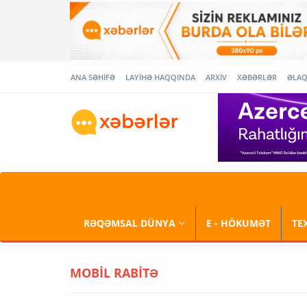
ANA SƏHİFƏ
LAYİHƏ HAQQINDA
ARXİV
XƏBƏRLƏR
ƏLA
RƏQƏMSAL DÜNYA
E - HÖKUMƏT
TE
MOBİL RABİTƏ