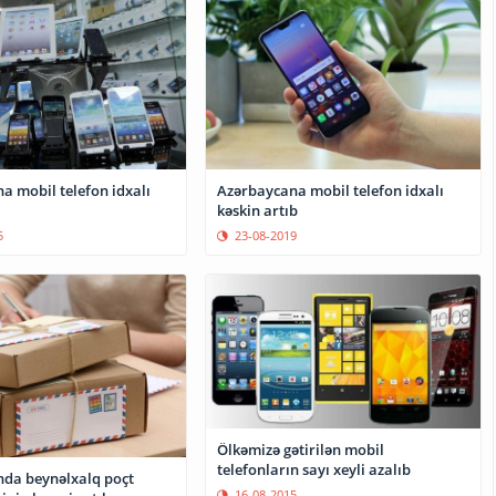
a mobil telefon idxalı
Azərbaycana mobil telefon idxalı
kəskin artıb
5
23-08-2019
Ölkəmizə gətirilən mobil
telefonların sayı xeyli azalıb
da beynəlxalq poçt
16-08-2015