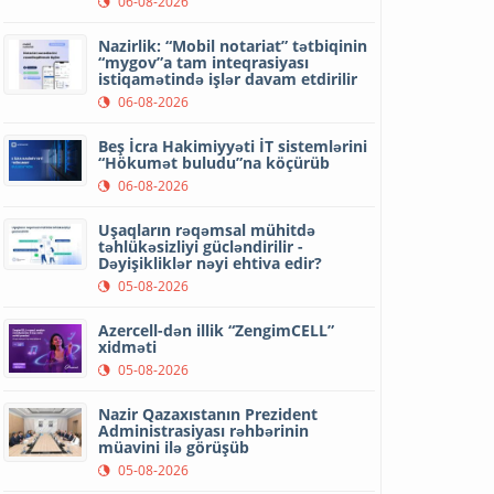
06-08-2026
Nazirlik: “Mobil notariat” tətbiqinin
“mygov”a tam inteqrasiyası
istiqamətində işlər davam etdirilir
06-08-2026
Beş İcra Hakimiyyəti İT sistemlərini
“Hökumət buludu”na köçürüb
06-08-2026
Uşaqların rəqəmsal mühitdə
təhlükəsizliyi gücləndirilir -
Dəyişikliklər nəyi ehtiva edir?
05-08-2026
Azercell-dən illik “ZengimCELL”
xidməti
05-08-2026
Nazir Qazaxıstanın Prezident
Administrasiyası rəhbərinin
müavini ilə görüşüb
05-08-2026