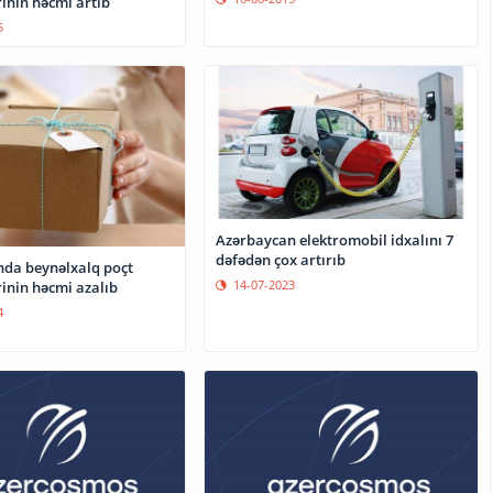
inin həcmi artıb
5
Azərbaycan elektromobil idxalını 7
dəfədən çox artırıb
da beynəlxalq poçt
14-07-2023
inin həcmi azalıb
4