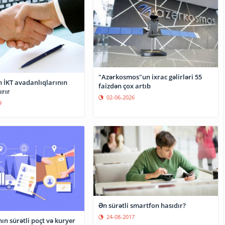
"Azərkosmos"un ixrac gəlirləri 55
 İKT avadanlıqlarının
faizdən çox artıb
ırır
02-06-2026
9
Ən sürətli smartfon hasıdır?
24-08-2017
n sürətli poçt və kuryer