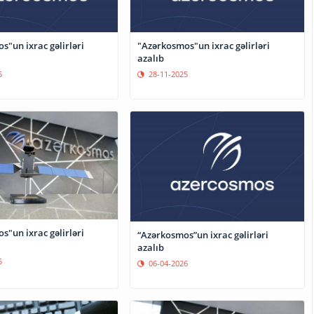
"un ixrac gəlirləri
"Azərkosmos"un ixrac gəlirləri
azalıb
5
28-11-2025
"un ixrac gəlirləri
“Azərkosmos”un ixrac gəlirləri
azalıb
5
06-04-2026