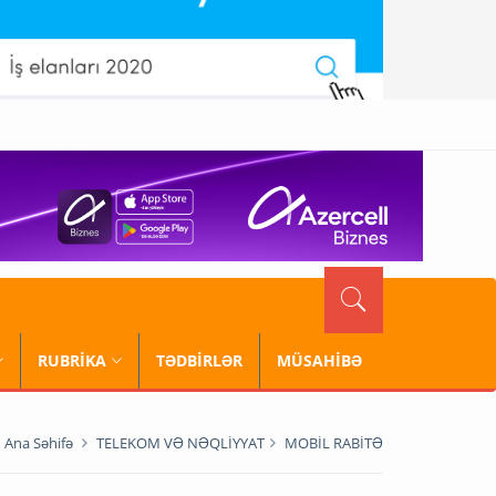
RUBRİKA
TƏDBİRLƏR
MÜSAHİBƏ
Ana Səhifə
TELEKOM VƏ NƏQLİYYAT
MOBİL RABİTƏ