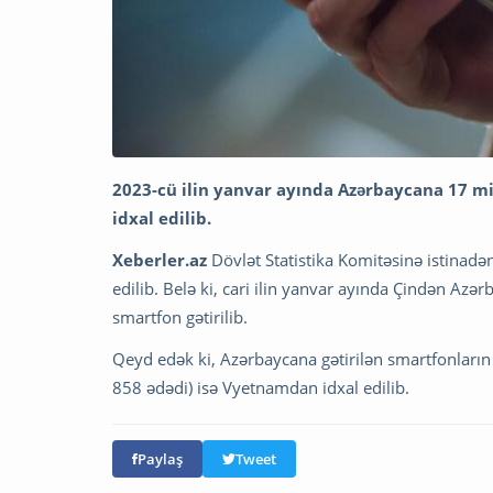
2023-cü ilin yanvar ayında Azərbaycana 17 mi
idxal edilib.
Xeberler.az
Dövlət Statistika Komitəsinə istinadən
edilib. Belə ki, cari ilin yanvar ayında Çindən A
smartfon gətirilib.
Qeyd edək ki, Azərbaycana gətirilən smartfonların
858 ədədi) isə Vyetnamdan idxal edilib.
Paylaş
Tweet