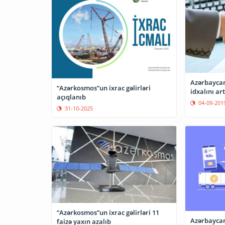
Azərbaycan
“Azərkosmos”un ixrac gəlirləri
idxalını art
açıqlanıb
04-09-201
31-10-2025
“Azərkosmos”un ixrac gəlirləri 11
Azərbaycanı
faizə yaxın azalıb