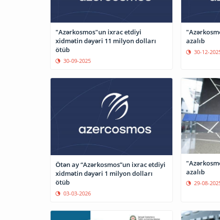
"Azərkosmos"un ixrac etdiyi
"Azərkosmos
xidmətin dəyəri 11 milyon dolları
azalıb
ötüb
30-12-202
30-09-2025
"Azərkosmos
Ötən ay “Azərkosmos”un ixrac etdiyi
azalıb
xidmətin dəyəri 1 milyon dolları
ötüb
29-08-202
03-03-2026