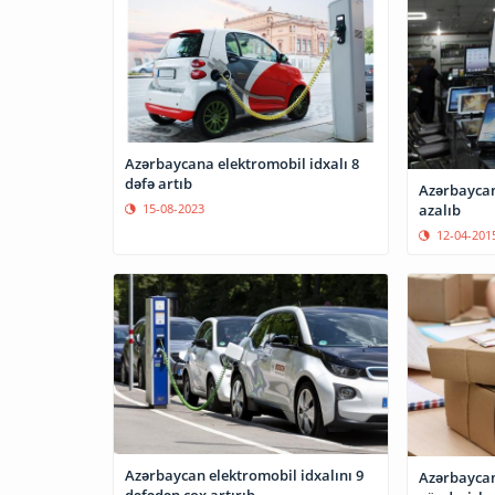
Azərbaycana elektromobil idxalı 8
dəfə artıb
Azərbaycan
azalıb
15-08-2023
12-04-201
Azərbaycan elektromobil idxalını 9
Azərbaycan
dəfədən çox artırıb