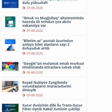
dəfə yüksəltdi!
07-08-2026
“Əmək və Məşğulluq” altsistemində
hazırda 65 mindən çox aktiv
vakansiya var
07-08-2026
“Biletim.az” portalı üzərindən
onlayn bilet alanların sayı 2
dəfəyədək artıb
07-08-2026
“Google”un məlumat emalı mərkəzi
Hindistanda etirazlara səbəb olub
06-08-2026
Rəşad Nəbiyev Zəngilanda
vətəndaşların müraciətlərini
dinləyib
06-08-2026
Xəzər dənizinin dibi ilə Trans-Xəzər
Fiber-Optik Kabel Xəttinin çəkilişi