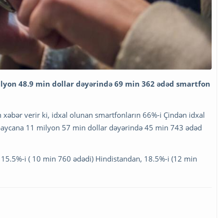
lyon 48.9 min dollar dəyərində 69 min 362 ədəd smartfon
 xəbər verir ki, idxal olunan smartfonların 66%-i Çindən idxal
zərbaycana 11 milyon 57 min dollar dəyərində 45 min 743 ədəd
 15.5%-i ( 10 min 760 ədədi) Hindistandan, 18.5%-i (12 min