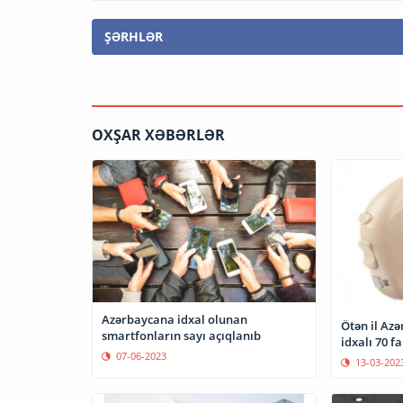
ŞƏRHLƏR
OXŞAR XƏBƏRLƏR
Azərbaycana idxal olunan
Ötən il Az
smartfonların sayı açıqlanıb
idxalı 70 fa
07-06-2023
13-03-202