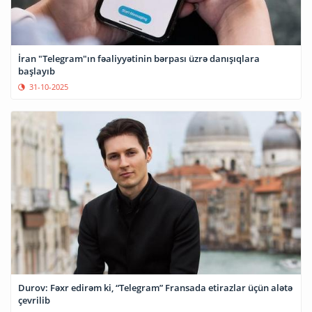
İran "Telegram"ın fəaliyyətinin bərpası üzrə danışıqlara
başlayıb
31-10-2025
Durov: Fəxr edirəm ki, “Telegram” Fransada etirazlar üçün alətə
çevrilib