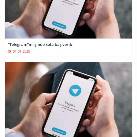
“Telegram”ın işində xəta baş verib
01-01-2025