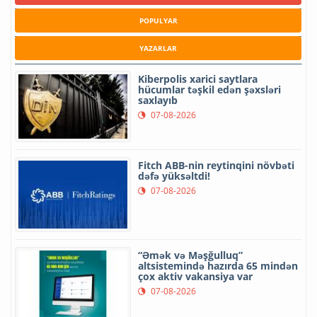
POPULYAR
YAZARLAR
Kiberpolis xarici saytlara
hücumlar təşkil edən şəxsləri
saxlayıb
07-08-2026
Fitch ABB-nin reytinqini növbəti
dəfə yüksəltdi!
07-08-2026
“Əmək və Məşğulluq”
altsistemində hazırda 65 mindən
çox aktiv vakansiya var
07-08-2026