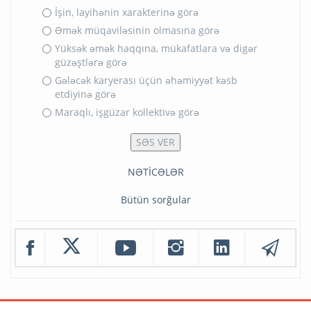
İşin, layihənin xarakterinə görə
Əmək müqaviləsinin olmasına görə
Yüksək əmək haqqına, mükafatlara və digər
güzəştlərə görə
Gələcək karyerası üçün əhəmiyyət kəsb
etdiyinə görə
Maraqlı, işgüzar kollektivə görə
NƏTİCƏLƏR
Bütün sorğular