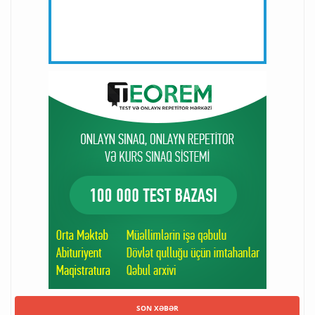
SON XƏBƏR