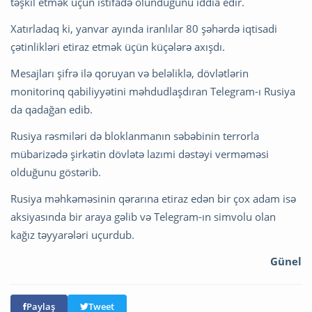
təşkil etmək üçün istifadə olunduğunu iddia edir.
Xatırladaq ki, yanvar ayında iranlılar 80 şəhərdə iqtisadi
çətinlikləri etiraz etmək üçün küçələrə axışdı.
Mesajları şifrə ilə qoruyan və beləliklə, dövlətlərin
monitorinq qabiliyyətini məhdudlaşdıran Telegram-ı Rusiya
da qadağan edib.
Rusiya rəsmiləri də bloklanmanın səbəbinin terrorla
mübarizədə şirkətin dövlətə lazımi dəstəyi verməməsi
olduğunu göstərib.
Rusiya məhkəməsinin qərarına etiraz edən bir çox adam isə
aksiyasında bir araya gəlib və Telegram-ın simvolu olan
kağız təyyarələri uçurdub.
Günel
Paylaş
Tweet