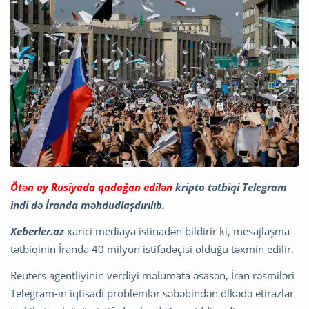
Ötən ay Rusiyada qadağan edilən
kripto tətbiqi Telegram
indi də İranda məhdudlaşdırılıb.
Xeberler.az
xarici mediaya istinadən bildirir ki, mesajlaşma
tətbiqinin İranda 40 milyon istifadəçisi olduğu təxmin edilir.
Reuters agentliyinin verdiyi məlumata əsasən, İran rəsmiləri
Telegram-ın iqtisadi problemlər səbəbindən ölkədə etirazlar