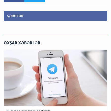
ŞƏRHLƏR
OXŞAR XƏBƏRLƏR
Rusiyada Telegram bağlandı