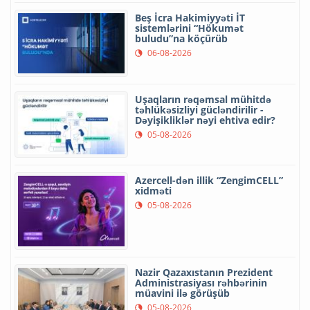
Beş İcra Hakimiyyəti İT
sistemlərini “Hökumət
buludu”na köçürüb
06-08-2026
Uşaqların rəqəmsal mühitdə
təhlükəsizliyi gücləndirilir -
Dəyişikliklər nəyi ehtiva edir?
05-08-2026
Azercell-dən illik “ZengimCELL”
xidməti
05-08-2026
Nazir Qazaxıstanın Prezident
Administrasiyası rəhbərinin
müavini ilə görüşüb
05-08-2026