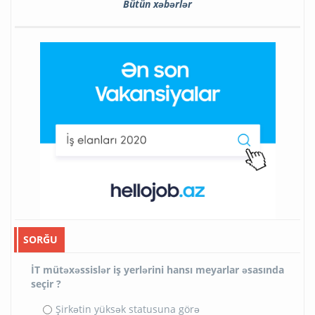
Bütün xəbərlər
SORĞU
İT mütəxəssislər iş yerlərini hansı meyarlar əsasında
seçir ?
Şirkətin yüksək statusuna görə