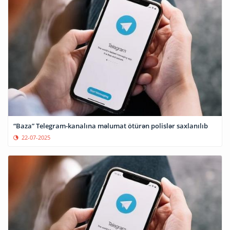
“Baza” Telegram-kanalına məlumat ötürən polislər saxlanılıb
22-07-2025