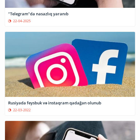
"Telegram"da nasazlıq yaranıb
22-04-2025
Rusiyada feysbuk və instaqram qadağan olunub
22-03-2022