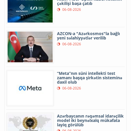
çəkilişi başa çatıb
06-08-2026
AZCON-a "Azərkosmos"la bağlı
yeni səlahiyyətlər verilib
06-08-2026
“Meta”nın süni intellekti test
zamanı başqa şirkətin sisteminə
daxil olub
06-08-2026
Azərbaycanın rəqəmsal idarəçilik
model iki beynəlxalq mükafata
layiq görülüb
06-08-2026