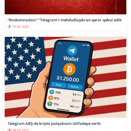
“Roskomnadzor” “Telegram”ı məhdudlaşdıran qərar qəbul edib
18-02-2026
Telegram ABŞ-də kripto pulqabısını istifadəyə verib
24-07-2025