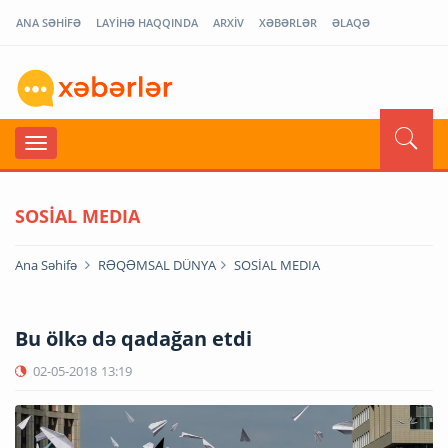
ANA SƏHİFƏ
LAYİHƏ HAQQINDA
ARXİV
XƏBƏRLƏR
ƏLAQƏ
SOSİAL MEDIA
Ana Səhifə
RƏQƏMSAL DÜNYA
SOSİAL MEDIA
Bu ölkə də qadağan etdi
02-05-2018
13:19