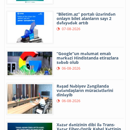
“Biletim.az” portalı üzərindən
onlayn bilet alanların sayı 2
dəfəyədək artıb
07-08-2026
“Google”un məlumat emalı
mərkəzi Hindistanda etirazlara
səbəb olub
06-08-2026
Rəşad Nəbiyev Zəngilanda
vətəndaşların müraciətlərini
dinləyib
06-08-2026
Xəzər dənizinin dibi ilə Trans-
Xəzər Fiber-Optik Kabel Xəttinin