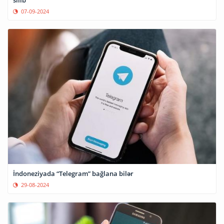
silib
07-09-2024
İndoneziyada “Telegram” bağlana bilər
29-08-2024