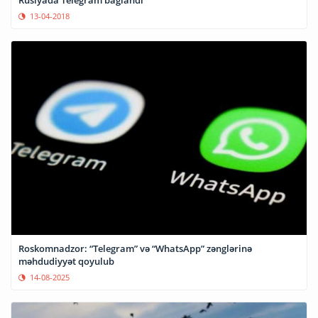
13-04-2018
Roskomnadzor: “Telegram” və “WhatsApp” zənglərinə
məhdudiyyət qoyulub
14-08-2025