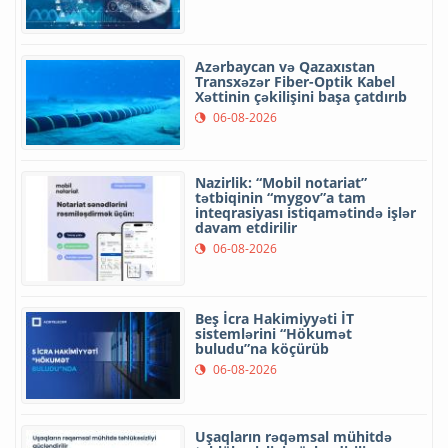
Azərbaycan və Qazaxıstan
Transxəzər Fiber-Optik Kabel
Xəttinin çəkilişini başa çatdırıb
06-08-2026
Nazirlik: “Mobil notariat”
tətbiqinin “mygov”a tam
inteqrasiyası istiqamətində işlər
davam etdirilir
06-08-2026
Beş İcra Hakimiyyəti İT
sistemlərini “Hökumət
buludu”na köçürüb
06-08-2026
Uşaqların rəqəmsal mühitdə