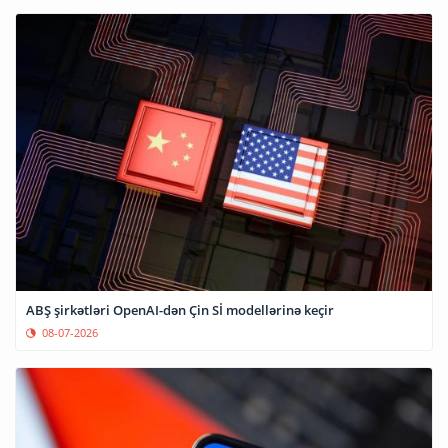
ABŞ şirkətləri OpenAI-dən Çin Sİ modellərinə keçir
08-07-2026