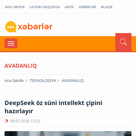
ANA SƏHİFƏ
LAYİHƏ HAQQINDA
ARXİV
XƏBƏRLƏR
ƏLAQƏ
AVADANLIQ
Ana Səhifə
TEXNOLOGİYA
AVADANLIQ
DeepSeek öz süni intellekt çipini
hazırlayır
08-07-2026
13:22