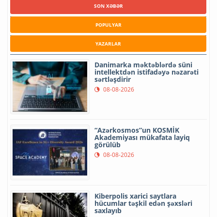
SON XƏBƏR
POPULYAR
YAZARLAR
Danimarka məktəblərdə süni
intellektdən istifadəyə nəzarəti
sərtləşdirir
08-08-2026
“Azərkosmos”un KOSMİK
Akademiyası mükafata layiq
görülüb
08-08-2026
Kiberpolis xarici saytlara
hücumlar təşkil edən şəxsləri
saxlayıb