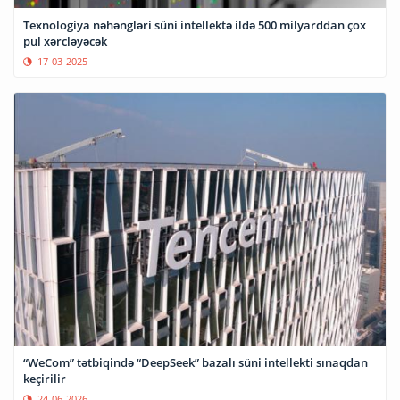
Texnologiya nəhəngləri süni intellektə ildə 500 milyarddan çox
pul xərcləyəcək
17-03-2025
“WeCom” tətbiqində “DeepSeek” bazalı süni intellekti sınaqdan
keçirilir
24-06-2026