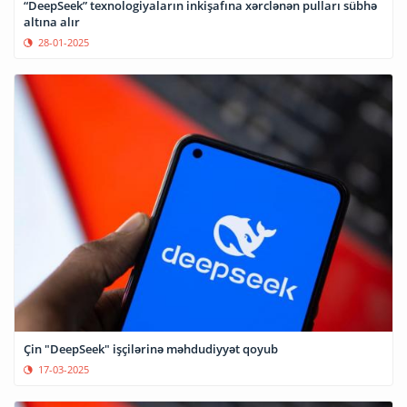
“DeepSeek” texnologiyaların inkişafına xərclənən pulları sübhə
altına alır
28-01-2025
Çin "DeepSeek" işçilərinə məhdudiyyət qoyub
17-03-2025