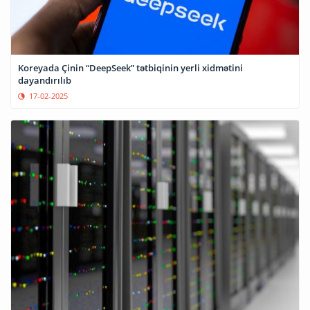
Koreyada Çinin “DeepSeek” tətbiqinin yerli xidmətini
dayandırılıb
17-02-2025