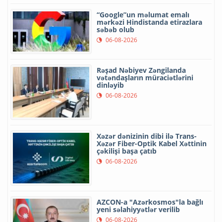
“Google”un məlumat emalı
mərkəzi Hindistanda etirazlara
səbəb olub
06-08-2026
Rəşad Nəbiyev Zəngilanda
vətəndaşların müraciətlərini
dinləyib
06-08-2026
Xəzər dənizinin dibi ilə Trans-
Xəzər Fiber-Optik Kabel Xəttinin
çəkilişi başa çatıb
06-08-2026
AZCON-a "Azərkosmos"la bağlı
yeni səlahiyyətlər verilib
06-08-2026