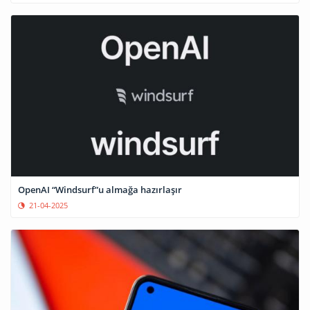
OpenAI “Windsurf”u almağa hazırlaşır
21-04-2025