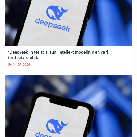
“DeepSeek”in təsisçisi süni intellekt modelinin ən varlı
tərtibatçısı olub
14-07-2026