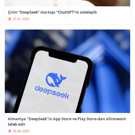
Çinin “DeepSeek” startapı “ChatGPT”ni üstələyib
27-01-2025
Almaniya "DeepSeek"in App Store və Play Store-dan silinməsini
tələb edir
30-06-2025