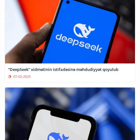
“DeepSeek” xidmətinin istifadəsinə məhdudiyyət qoyulub
07-02-2025