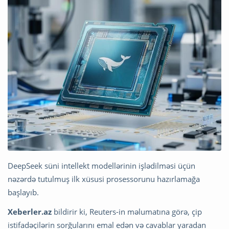
DeepSeek süni intellekt modellərinin işlədilməsi üçün
nəzərdə tutulmuş ilk xüsusi prosessorunu hazırlamağa
başlayıb.
Xeberler.az
bildirir ki, Reuters-in məlumatına görə, çip
istifadəçilərin sorğularını emal edən və cavablar yaradan