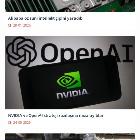
Alibaba öz süni intellekt çipini yaradıb
29-01-2026
NVIDIA və OpenAI strateji razılaşma imzalayıblar
24-09-2025