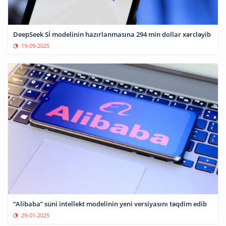
DeepSeek Sİ modelinin hazırlanmasına 294 min dollar xərcləyib
19-09-2025
“Alibaba” süni intellekt modelinin yeni versiyasını təqdim edib
29-01-2025