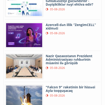
təhlükəsizliyi gücləndirilir -
Dəyişikliklər nəyi ehtiva edir?
05-08-2026
Azercell-dən illik “ZengimCELL”
xidməti
05-08-2026
Nazir Qazaxıstanın Prezident
Administrasiyası rəhbərinin
müavini ilə görüşüb
05-08-2026
"Falcon 9" raketinin bir hissəsi
Ayla toqquşacaq
05-08-2026