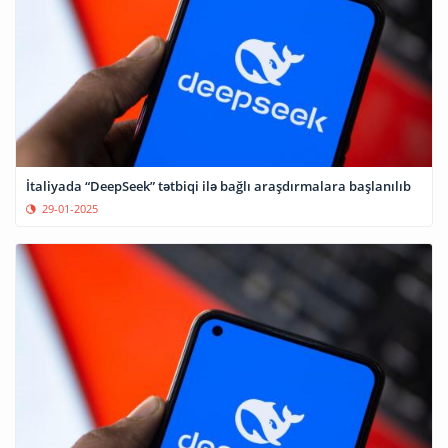
İtaliyada “DeepSeek” tətbiqi ilə bağlı araşdırmalara başlanılıb
29-01-2025