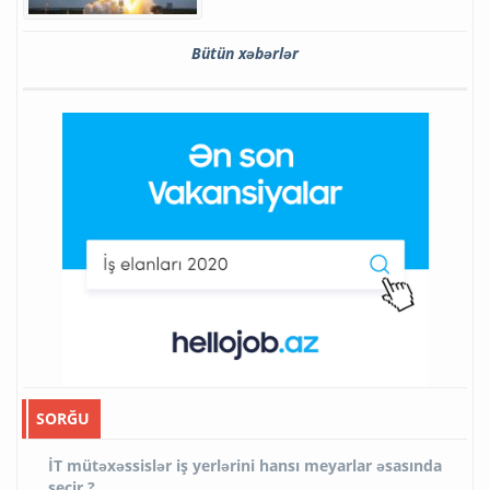
Bütün xəbərlər
SORĞU
İT mütəxəssislər iş yerlərini hansı meyarlar əsasında
seçir ?