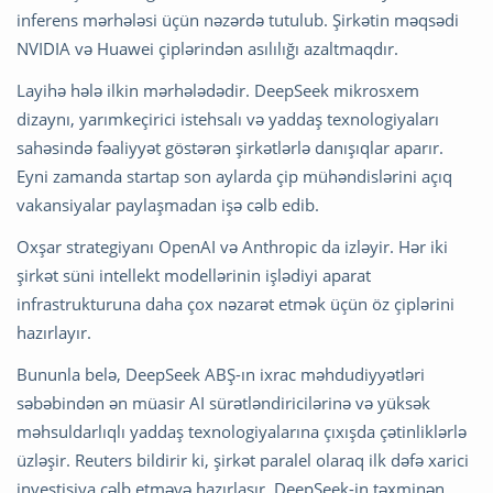
inferens mərhələsi üçün nəzərdə tutulub. Şirkətin məqsədi
NVIDIA və Huawei çiplərindən asılılığı azaltmaqdır.
Layihə hələ ilkin mərhələdədir. DeepSeek mikrosxem
dizaynı, yarımkeçirici istehsalı və yaddaş texnologiyaları
sahəsində fəaliyyət göstərən şirkətlərlə danışıqlar aparır.
Eyni zamanda startap son aylarda çip mühəndislərini açıq
vakansiyalar paylaşmadan işə cəlb edib.
Oxşar strategiyanı OpenAI və Anthropic da izləyir. Hər iki
şirkət süni intellekt modellərinin işlədiyi aparat
infrastrukturuna daha çox nəzarət etmək üçün öz çiplərini
hazırlayır.
Bununla belə, DeepSeek ABŞ-ın ixrac məhdudiyyətləri
səbəbindən ən müasir AI sürətləndiricilərinə və yüksək
məhsuldarlıqlı yaddaş texnologiyalarına çıxışda çətinliklərlə
üzləşir. Reuters bildirir ki, şirkət paralel olaraq ilk dəfə xarici
investisiya cəlb etməyə hazırlaşır. DeepSeek-in təxminən