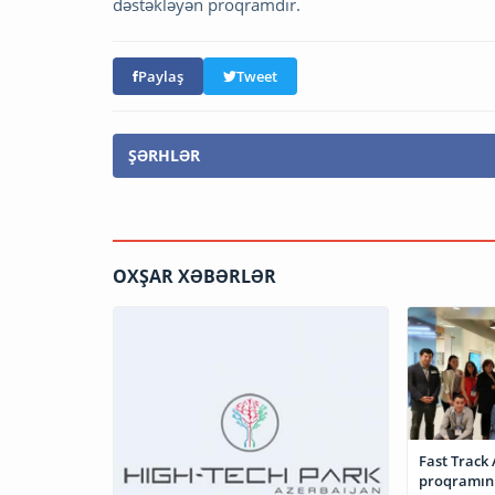
dəstəkləyən proqramdır.
Paylaş
Tweet
ŞƏRHLƏR
OXŞAR XƏBƏRLƏR
Fast Track 
proqramının