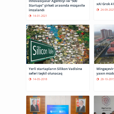
İnnovasiyalar Agentliyi və “500
xAI Grok 4 
Startups” şirkəti arasında müqavilə
24-09-202
imzalandı
14-01-2021
Yerli startapların Silikon Vadisinə
Mingəçevir 
səfəri təşkil olunacaq
yaxın müdd
14-05-2018
28-10-201