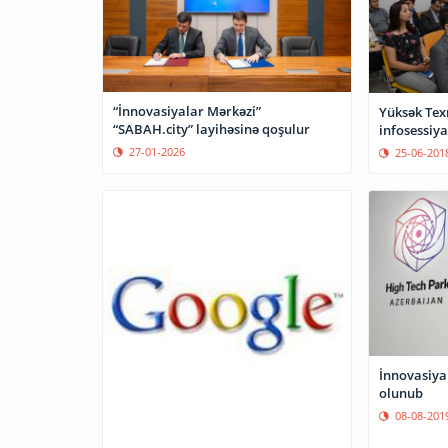
“İnnovasiyalar Mərkəzi”
Yüksək Tex
“SABAH.city” layihəsinə qoşulur
infosessiya
27-01-2026
25-06-201
İnnovasiyal
olunub
08-08-201