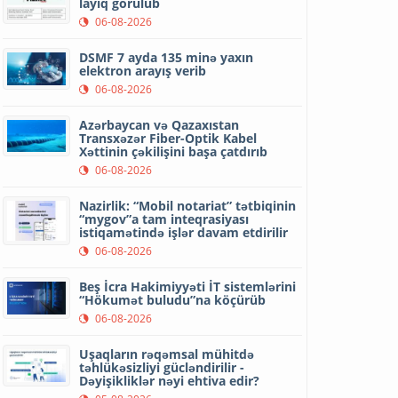
layiq görülüb
06-08-2026
DSMF 7 ayda 135 minə yaxın
elektron arayış verib
06-08-2026
Azərbaycan və Qazaxıstan
Transxəzər Fiber-Optik Kabel
Xəttinin çəkilişini başa çatdırıb
06-08-2026
Nazirlik: “Mobil notariat” tətbiqinin
“mygov”a tam inteqrasiyası
istiqamətində işlər davam etdirilir
06-08-2026
Beş İcra Hakimiyyəti İT sistemlərini
“Hökumət buludu”na köçürüb
06-08-2026
Uşaqların rəqəmsal mühitdə
təhlükəsizliyi gücləndirilir -
Dəyişikliklər nəyi ehtiva edir?