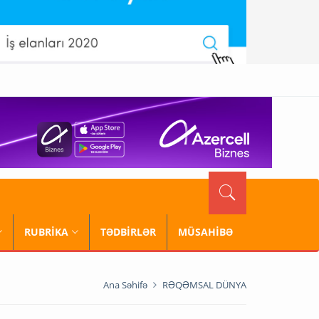
RUBRİKA
TƏDBİRLƏR
MÜSAHİBƏ
Ana Səhifə
RƏQƏMSAL DÜNYA