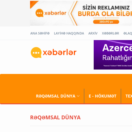
ANA SƏHİFƏ
LAYİHƏ HAQQINDA
ARXİV
XƏBƏRLƏR
ƏLA
RƏQƏMSAL DÜNYA
E - HÖKUMƏT
TE
RƏQƏMSAL DÜNYA