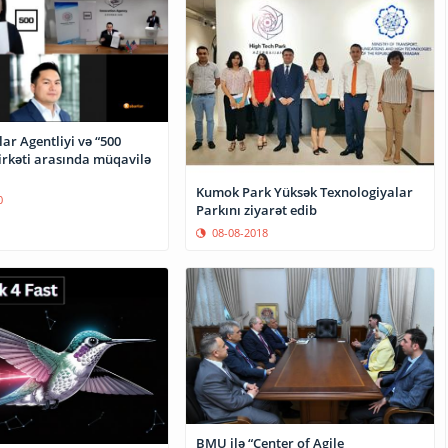
ar Agentliyi və “500
irkəti arasında müqavilə
Kumok Park Yüksək Texnologiyalar
0
Parkını ziyarət edib
08-08-2018
BMU ilə “Center of Agile