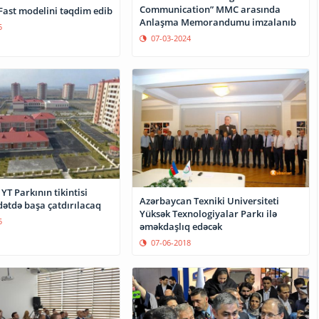
Communication” MMC arasında
Fast modelini təqdim edib
Anlaşma Memorandumu imzalanıb
5
07-03-2024
YT Parkının tikintisi
Azərbaycan Texniki Universiteti
ətdə başa çatdırılacaq
Yüksək Texnologiyalar Parkı ilə
5
əməkdaşlıq edəcək
07-06-2018