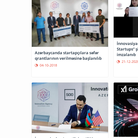
İnnovasiyal
Startups” ş
Azərbaycanda startapçılara səfər
imzalanıb
qrantlarının verilməsinə başlanılıb
21-12-202
04-10-2018