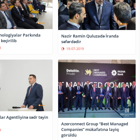
nologiyalar Parkında
Nazir Ramin Quluzadə İranda
 keçirilib
səfərdədir
8
19-07-2019
ar Agentliyinə sədr təyin
Azerconnect Group “Best Managed
Companies” mükafatına layiq
9
görüldü