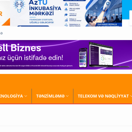
QƏ
XNOLOGİYA
TƏNZİMLƏMƏ
TELEKOM VƏ NƏQLİYYAT