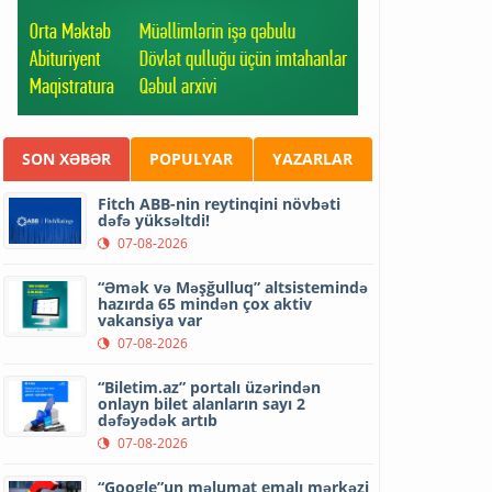
SON XƏBƏR
POPULYAR
YAZARLAR
Fitch ABB-nin reytinqini növbəti
dəfə yüksəltdi!
07-08-2026
“Əmək və Məşğulluq” altsistemində
hazırda 65 mindən çox aktiv
vakansiya var
07-08-2026
“Biletim.az” portalı üzərindən
onlayn bilet alanların sayı 2
dəfəyədək artıb
07-08-2026
“Google”un məlumat emalı mərkəzi