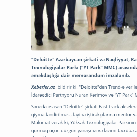
"Deloitte" Azərbaycan şirkəti və Nəqliyyat, R
Texnologiyalar Parkı (“YT Park” MMC) arasınd
əməkdaşlığa dair memorandum imzalanıb.
Xeberler.az
bildirir ki, "Deloitte"dən Trend-ə veri
İdarəedici Partnyoru Nuran Kərimov və “YT Park” M
Sənədə əsasən "Deloitte" şirkəti Fast-track aksele
qiymətləndirilməsi, layihə iştirakçılarına mentor v
Məlumat verək ki, Yüksək Texnologiyalar Parkının “F
qurmaq üçün düzgün yanaşma və lazımi təcrübə əldə