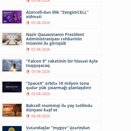
05-08-2026
Azercell-dən illik “ZengimCELL”
xidməti
05-08-2026
Nazir Qazaxıstanın Prezident
Administrasiyası rəhbərinin
müavini ilə görüşüb
05-08-2026
"Falcon 9" raketinin bir hissəsi Ayla
toqquşacaq
05-08-2026
“SpaceX” orbitə 10 milyon tona
qədər yük çıxarmağı planlaşdırır
05-08-2026
Bakcell rouminqi ilə yay tətilində
dünyanı kəşf et
04-08-2026
Vətəndaşlar “mygov” üzərindən