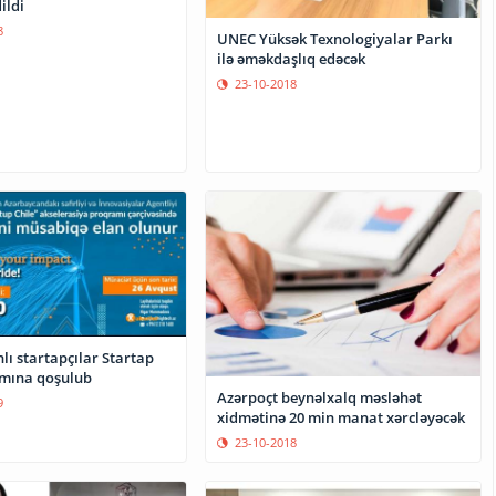
ildi
8
UNEC Yüksək Texnologiyalar Parkı
ilə əməkdaşlıq edəcək
23-10-2018
ı startapçılar Startap
amına qoşulub
Azərpoçt beynəlxalq məsləhət
9
xidmətinə 20 min manat xərcləyəcək
23-10-2018