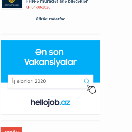
FHN-ə müraciət edə biləcəklər
04-08-2026
Bütün xəbərlər