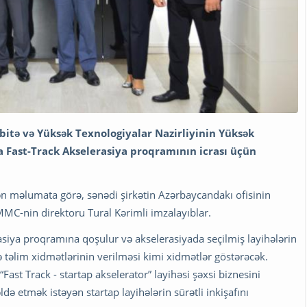
abitə və Yüksək Texnologiyalar Nazirliyinin Yüksək
a Fast-Track Akselerasiya proqramının icrası üçün
lən məlumata görə, sənədi şirkətin Azərbaycandakı ofisinin
MC-nin direktoru Tural Kərimli imzalayıblar.
rasiya proqramına qoşulur və akselerasiyada seçilmiş layihələrin
ə təlim xidmətlərinin verilməsi kimi xidmətlər göstərəcək.
ast Track - startap akselerator” layihəsi şəxsi biznesini
 etmək istəyən startap layihələrin sürətli inkişafını