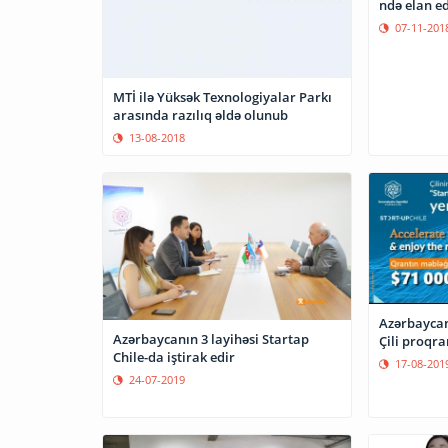
ndə elan ed
07-11-201
MTİ ilə Yüksək Texnologiyalar Parkı
arasında razılıq əldə olunub
13-08-2018
Azərbaycanl
Azərbaycanın 3 layihəsi Startap
Çili proqr
Chile-da iştirak edir
17-08-201
24-07-2019