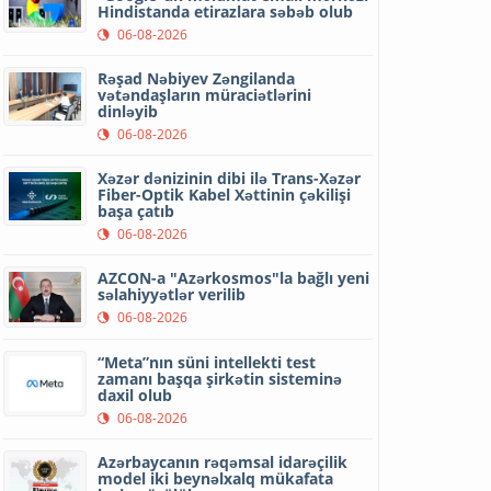
Hindistanda etirazlara səbəb olub
06-08-2026
Rəşad Nəbiyev Zəngilanda
vətəndaşların müraciətlərini
dinləyib
06-08-2026
Xəzər dənizinin dibi ilə Trans-Xəzər
Fiber-Optik Kabel Xəttinin çəkilişi
başa çatıb
06-08-2026
AZCON-a "Azərkosmos"la bağlı yeni
səlahiyyətlər verilib
06-08-2026
“Meta”nın süni intellekti test
zamanı başqa şirkətin sisteminə
daxil olub
06-08-2026
Azərbaycanın rəqəmsal idarəçilik
model iki beynəlxalq mükafata