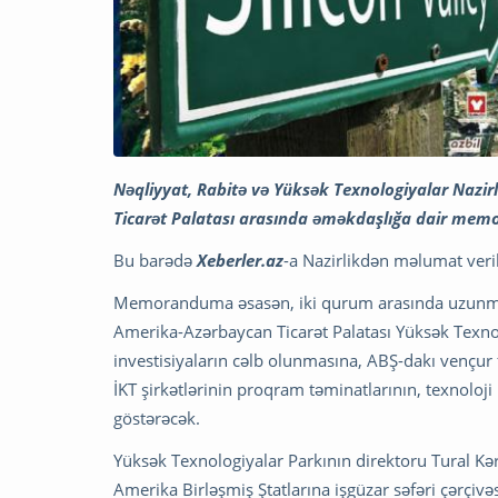
Nəqliyyat, Rabitə və Yüksək Texnologiyalar Nazir
Ticarət Palatası arasında əməkdaşlığa dair me
Bu barədə
Xeberler.az
-a Nazirlikdən məlumat veril
Memoranduma əsasən, iki qurum arasında uzunmüddə
Amerika-Azərbaycan Ticarət Palatası Yüksək Texnol
investisiyaların cəlb olunmasına, ABŞ-dakı vençur 
İKT şirkətlərinin proqram təminatlarının, texnoloji
göstərəcək.
Yüksək Texnologiyalar Parkının direktoru Tural K
Amerika Birləşmiş Ştatlarına işgüzar səfəri çərçiv