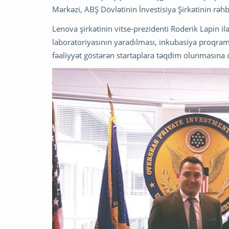
Mərkəzi, ABŞ Dövlətinin İnvestisiya Şirkətinin rəhbər
Lenova şirkətinin vitse-prezidenti Roderik Lapin 
laboratoriyasının yaradılması, inkubasiya proqr
fəaliyyət göstərən startaplara təqdim olunmasına da