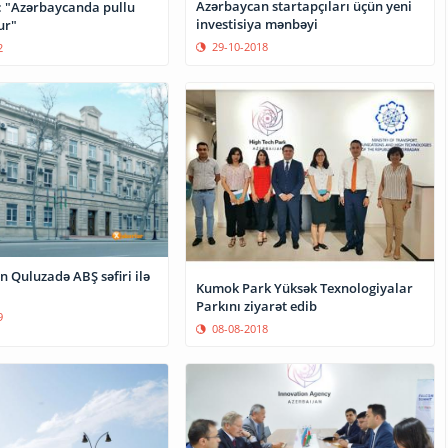
Azərbaycan startapçıları üçün yeni
i: "Azərbaycanda pullu
investisiya mənbəyi
ur"
29-10-2018
2
 Quluzadə ABŞ səfiri ilə
Kumok Park Yüksək Texnologiyalar
Parkını ziyarət edib
9
08-08-2018