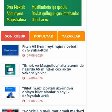
SON XƏBƏR
POPULYAR
YAZARLAR
Fitch ABB-nin reytinqini növbəti
dəfə yüksəltdi!
07-08-2026
“Əmək və Məşğulluq” altsistemində
hazırda 65 mindən çox aktiv
vakansiya var
07-08-2026
“Biletim.az” portalı üzərindən
onlayn bilet alanların sayı 2
dəfəyədək artıb
07-08-2026
“Google”un məlumat emalı mərkəzi