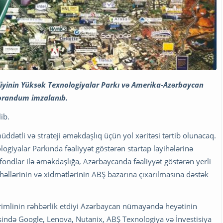
liyinin Yüksək Texnologiyalar Parkı və Amerika-Azərbaycan
morandum imzalanıb.
ib.
tli və strateji əməkdaşlıq üçün yol xəritəsi tərtib olunacaq.
ogiyalar Parkında fəaliyyət göstərən startap layihələrinə
fondlar ilə əməkdaşlığa, Azərbaycanda fəaliyyət göstərən yerli
 həllərinin və xidmətlərinin ABŞ bazarına çıxarılmasına dəstək
ərimlinin rəhbərlik etdiyi Azərbaycan nümayəndə heyətinin
əsində Google, Lenova, Nutanix, ABŞ Texnologiya və İnvestisiya