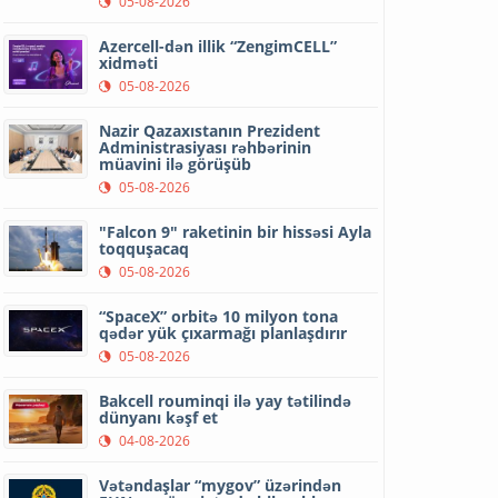
05-08-2026
Azercell-dən illik “ZengimCELL”
xidməti
05-08-2026
Nazir Qazaxıstanın Prezident
Administrasiyası rəhbərinin
müavini ilə görüşüb
05-08-2026
"Falcon 9" raketinin bir hissəsi Ayla
toqquşacaq
05-08-2026
“SpaceX” orbitə 10 milyon tona
qədər yük çıxarmağı planlaşdırır
05-08-2026
Bakcell rouminqi ilə yay tətilində
dünyanı kəşf et
04-08-2026
Vətəndaşlar “mygov” üzərindən