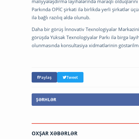
maliyyələşdirmə layihələrində maraqlı olduqlarını 
Parkında OPİC şirkəti ilə birlikdə yerli şirkətlər ü
ilə bağlı razılıq əldə olunub.
Daha bir görüş İnnovativ Texnologiyalar Mərkəzinin
görüşdə Yüksək Texnologiyalar Parkı ilə birgə layihə
olunmasında konsultasiya xidmətlərinin göstərilm
Paylaş
Tweet
ŞƏRHLƏR
OXŞAR XƏBƏRLƏR