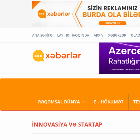
ANA SƏHİFƏ
LAYİHƏ HAQQINDA
ARXİV
XƏBƏRLƏR
ƏLA
RƏQƏMSAL DÜNYA
E - HÖKUMƏT
TE
İNNOVASİYA VƏ STARTAP