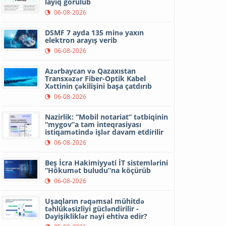
layiq görülüb
06-08-2026
DSMF 7 ayda 135 minə yaxın
elektron arayış verib
06-08-2026
Azərbaycan və Qazaxıstan
Transxəzər Fiber-Optik Kabel
Xəttinin çəkilişini başa çatdırıb
06-08-2026
Nazirlik: “Mobil notariat” tətbiqinin
“mygov”a tam inteqrasiyası
istiqamətində işlər davam etdirilir
06-08-2026
Beş İcra Hakimiyyəti İT sistemlərini
“Hökumət buludu”na köçürüb
06-08-2026
Uşaqların rəqəmsal mühitdə
təhlükəsizliyi gücləndirilir -
Dəyişikliklər nəyi ehtiva edir?