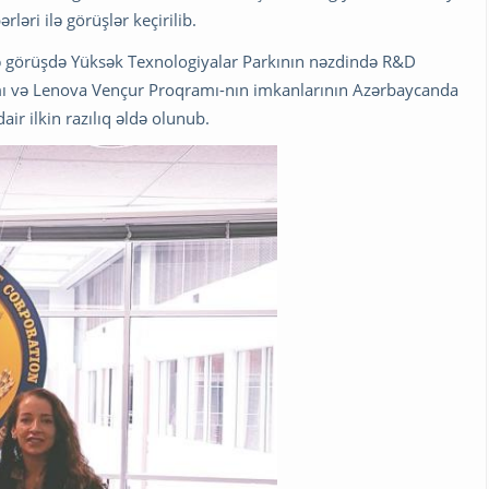
ləri ilə görüşlər keçirilib.
ilə görüşdə Yüksək Texnologiyalar Parkının nəzdində R&D
amı və Lenova Vençur Proqramı-nın imkanlarının Azərbaycanda
ir ilkin razılıq əldə olunub.