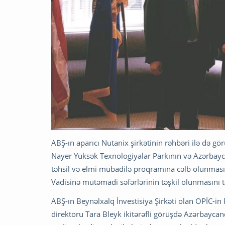
ABŞ-ın aparıcı Nutanix şirkətinin rəhbəri ilə də görü
Nayer Yüksək Texnologiyalar Parkının və Azərbaycan
təhsil və elmi mübadilə proqramına cəlb olunmasını
Vadisinə mütəmadi səfərlərinin təşkil olunmasını tə
ABŞ-ın Beynəlxalq İnvestisiya Şirkəti olan OPİC-in 
direktoru Tara Bleyk ikitərəfli görüşdə Azərbaycan