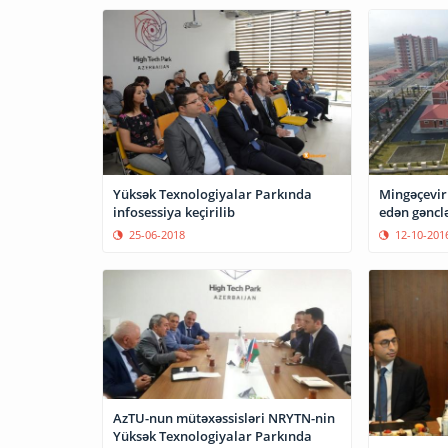
Yüksək Texnologiyalar Parkında
Mingəçevir
infosessiya keçirilib
edən gənclə
25-06-2018
12-10-201
AzTU-nun mütəxəssisləri NRYTN-nin
Yüksək Texnologiyalar Parkında