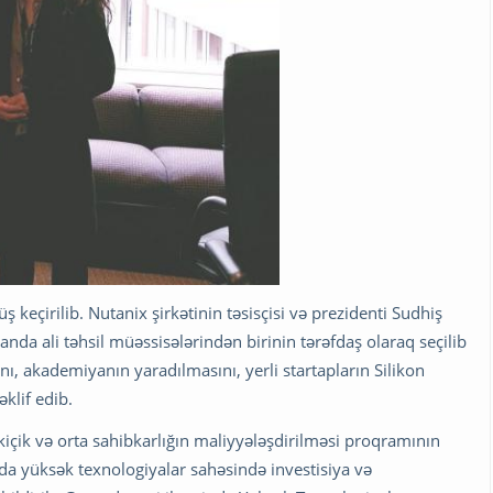
ş keçirilib. Nutanix şirkətinin təsisçisi və prezidenti Sudhiş
da ali təhsil müəssisələrindən birinin tərəfdaş olaraq seçilib
, akademiyanın yaradılmasını, yerli startapların Silikon
klif edib.
kiçik və orta sahibkarlığın maliyyələşdirilməsi proqramının
da yüksək texnologiyalar sahəsində investisiya və