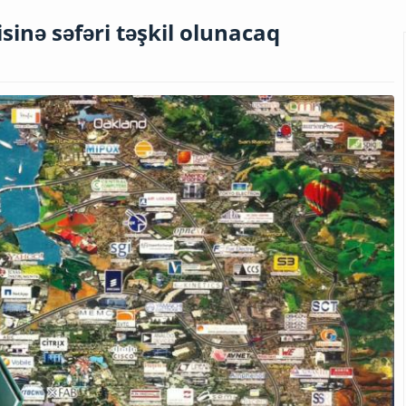
isinə səfəri təşkil olunacaq