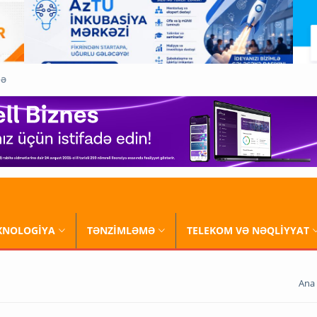
QƏ
XNOLOGİYA
TƏNZİMLƏMƏ
TELEKOM VƏ NƏQLİYYAT
Ana 