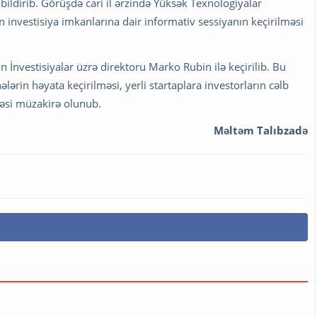
bildirib. Görüşdə cari il ərzində Yüksək Texnologiyalar
çün investisiya imkanlarına dair informativ sessiyanın keçirilməsi
 İnvestisiyalar üzrə direktoru Marko Rubin ilə keçirilib. Bu
lərin həyata keçirilməsi, yerli startaplara investorların cəlb
əsi müzakirə olunub.
Məltəm Talıbzadə