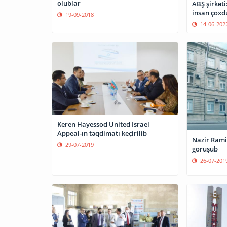
olublar
ABŞ şirkət
insan çoxd
19-09-2018
14-06-202
Keren Hayessod United Israel
Appeal-ın təqdimatı keçirilib
Nazir Ramin
29-07-2019
görüşüb
26-07-201