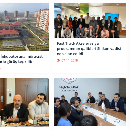
Fast Track Akselerasiya
proqramının qalibləri Silikon vadisi-
ndə elan edildi
 İnkubatoruna müraciət
07-11-2018
rlə görüş keçirilib
6