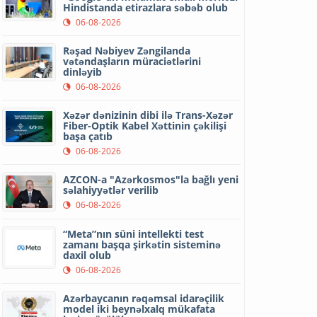
Hindistanda etirazlara səbəb olub
06-08-2026
Rəşad Nəbiyev Zəngilanda
vətəndaşların müraciətlərini
dinləyib
06-08-2026
Xəzər dənizinin dibi ilə Trans-Xəzər
Fiber-Optik Kabel Xəttinin çəkilişi
başa çatıb
06-08-2026
AZCON-a "Azərkosmos"la bağlı yeni
səlahiyyətlər verilib
06-08-2026
“Meta”nın süni intellekti test
zamanı başqa şirkətin sisteminə
daxil olub
06-08-2026
Azərbaycanın rəqəmsal idarəçilik
model iki beynəlxalq mükafata