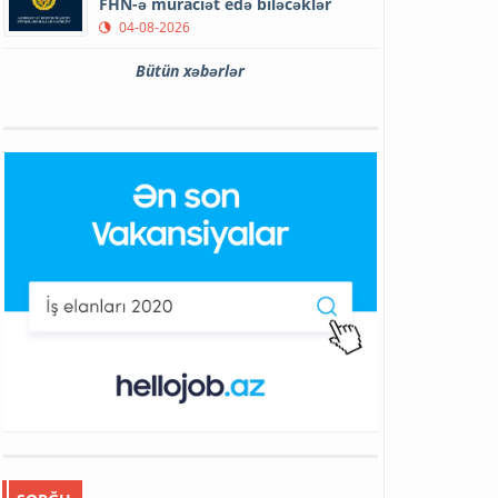
FHN-ə müraciət edə biləcəklər
04-08-2026
Bütün xəbərlər