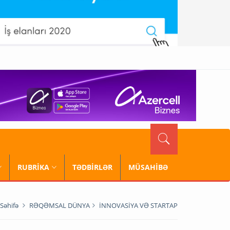
RUBRİKA
TƏDBİRLƏR
MÜSAHİBƏ
Səhifə
RƏQƏMSAL DÜNYA
İNNOVASİYA VƏ STARTAP