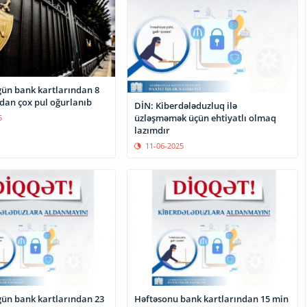
gün bank kartlarından 8
an çox pul oğurlanıb
DİN: Kiberdələduzluq ilə
üzləşməmək üçün ehtiyatlı olmaq
5
lazımdır
11-06-2025
gün bank kartlarından 23
Həftəsonu bank kartlarından 15 min