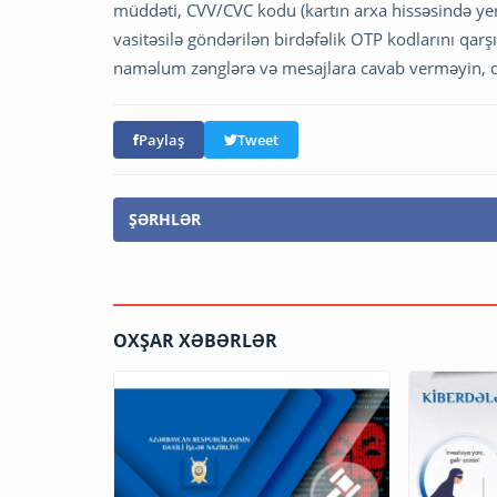
müddəti, CVV/CVC kodu (kartın arxa hissəsində ye
vasitəsilə göndərilən birdəfəlik OTP kodlarını qarşı t
naməlum zənglərə və mesajlara cavab verməyin, d
Paylaş
Tweet
ŞƏRHLƏR
OXŞAR XƏBƏRLƏR