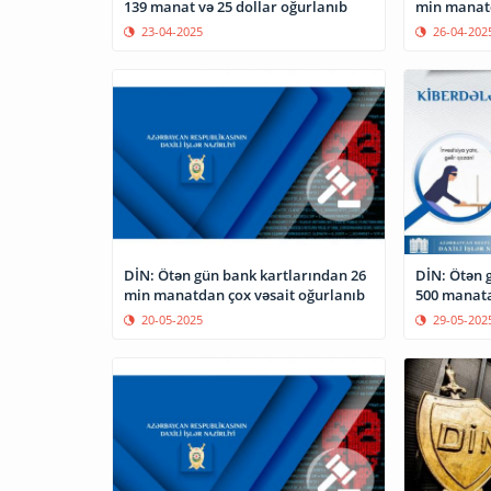
139 manat və 25 dollar oğurlanıb
min manatd
23-04-2025
26-04-202
DİN: Ötən gün bank kartlarından 26
DİN: Ötən 
min manatdan çox vəsait oğurlanıb
500 manata
20-05-2025
29-05-202