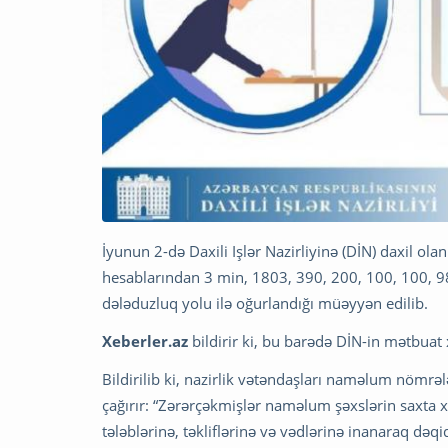
İyunun 2-də Daxili Işlər Nazirliyinə (DİN) daxil ol
hesablarından 3 min, 1803, 390, 200, 100, 100, 98
dələduzluq yolu ilə oğurlandığı müəyyən edilib.
Xeberler.az
bildirir ki, bu barədə DİN-in mətbuat
Bildirilib ki, nazirlik vətəndaşları naməlum nömrə
çağırır: “Zərərçəkmişlər naməlum şəxslərin saxta x
tələblərinə, təkliflərinə və vədlərinə inanaraq də