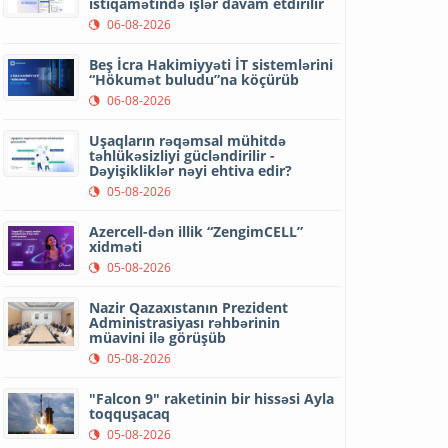
istiqamətində işlər davam etdirilir
06-08-2026
Beş İcra Hakimiyyəti İT sistemlərini
“Hökumət buludu”na köçürüb
06-08-2026
Uşaqların rəqəmsal mühitdə
təhlükəsizliyi gücləndirilir -
Dəyişikliklər nəyi ehtiva edir?
05-08-2026
Azercell-dən illik “ZengimCELL”
xidməti
05-08-2026
Nazir Qazaxıstanın Prezident
Administrasiyası rəhbərinin
müavini ilə görüşüb
05-08-2026
"Falcon 9" raketinin bir hissəsi Ayla
toqquşacaq
05-08-2026