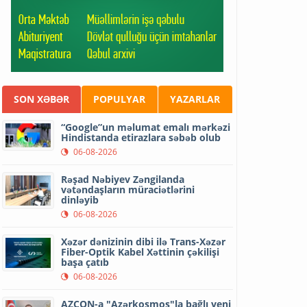
SON XƏBƏR
POPULYAR
YAZARLAR
“Google”un məlumat emalı mərkəzi
Hindistanda etirazlara səbəb olub
06-08-2026
Rəşad Nəbiyev Zəngilanda
vətəndaşların müraciətlərini
dinləyib
06-08-2026
Xəzər dənizinin dibi ilə Trans-Xəzər
Fiber-Optik Kabel Xəttinin çəkilişi
başa çatıb
06-08-2026
AZCON-a "Azərkosmos"la bağlı yeni