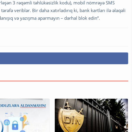
rləşən 3 rəqəmli təhlükəsizlik kodu), mobil nömrəyə SMS
ərəfə veriblər. Bir daha xatırladırıq ki, bank kartları ilə əlaqəli
anışıq və yazışma aparmayın – dərhal blok edin”.