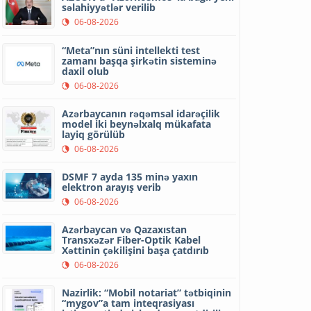
səlahiyyətlər verilib
06-08-2026
“Meta”nın süni intellekti test
zamanı başqa şirkətin sisteminə
daxil olub
06-08-2026
Azərbaycanın rəqəmsal idarəçilik
model iki beynəlxalq mükafata
layiq görülüb
06-08-2026
DSMF 7 ayda 135 minə yaxın
elektron arayış verib
06-08-2026
Azərbaycan və Qazaxıstan
Transxəzər Fiber-Optik Kabel
Xəttinin çəkilişini başa çatdırıb
06-08-2026
Nazirlik: “Mobil notariat” tətbiqinin
“mygov”a tam inteqrasiyası