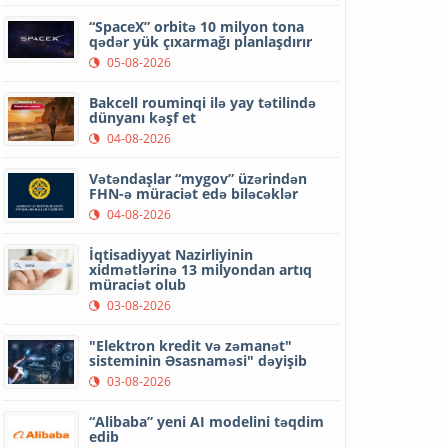
“SpaceX” orbitə 10 milyon tona
qədər yük çıxarmağı planlaşdırır
05-08-2026
Bakcell rouminqi ilə yay tətilində
dünyanı kəşf et
04-08-2026
Vətəndaşlar “mygov” üzərindən
FHN-ə müraciət edə biləcəklər
04-08-2026
İqtisadiyyat Nazirliyinin
xidmətlərinə 13 milyondan artıq
müraciət olub
03-08-2026
"Elektron kredit və zəmanət"
sisteminin Əsasnaməsi" dəyişib
03-08-2026
“Alibaba” yeni AI modelini təqdim
edib