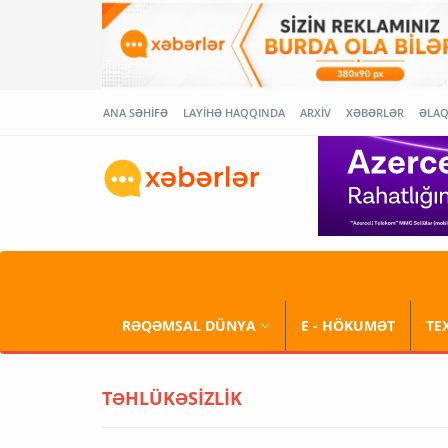
ANA SƏHİFƏ
LAYİHƏ HAQQINDA
ARXİV
XƏBƏRLƏR
ƏLA
RƏQƏMSAL DÜNYA
E - HÖKUMƏT
TE
TƏHLÜKƏSİZLİK