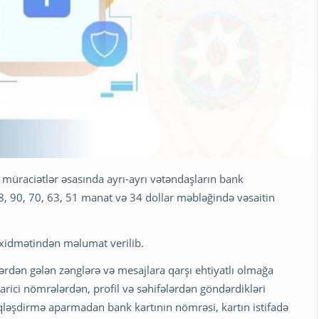
an müraciətlər əsasında ayrı-ayrı vətəndaşların bank
, 90, 70, 63, 51 manat və 34 dollar məbləğində vəsaitin
 xidmətindən məlumat verilib.
lərdən gələn zənglərə və mesajlara qarşı ehtiyatlı olmağa
arici nömrələrdən, profil və səhifələrdən göndərdikləri
qiqləşdirmə aparmadan bank kartının nömrəsi, kartın istifadə