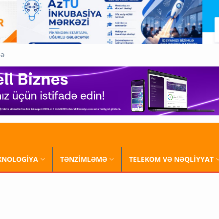
QƏ
XNOLOGİYA
TƏNZİMLƏMƏ
TELEKOM VƏ NƏQLİYYAT